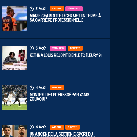
5 Août
ANCIENS
FÉMININES
MARIE-CHARLOTTE LÉGER MET UN TERME À
SA CARRIÈRE PROFESSIONNELLE
5 Août
FÉMININES
MERCATO
KETHNA LOUIS REJOINT BIEN LE FC FLEURY 91
4 Août
MERCATO
MONTPELLIER INTÉRESSÉ PAR YANIS
ZOUAOUI ?
4 Août
ANCIENS
E-SPORT
UN ANCIEN DE LA SECTION E-SPORT DU