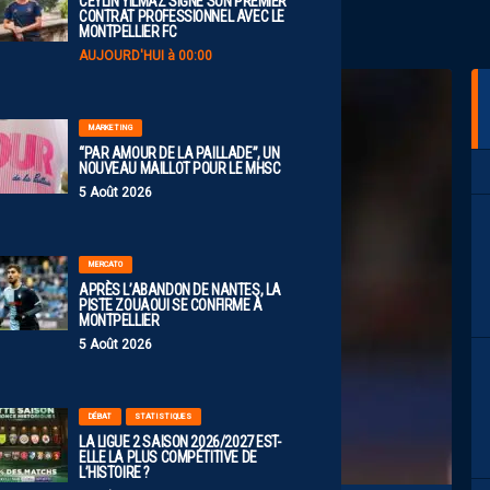
CEYLIN YILMAZ SIGNE SON PREMIER
CONTRAT PROFESSIONNEL AVEC LE
MONTPELLIER FC
AUJOURD'HUI à 00:00
MARKETING
“PAR AMOUR DE LA PAILLADE”, UN
NOUVEAU MAILLOT POUR LE MHSC
5 Août 2026
MERCATO
APRÈS L’ABANDON DE NANTES, LA
PISTE ZOUAOUI SE CONFIRME À
MONTPELLIER
5 Août 2026
DÉBAT
STATISTIQUES
LA LIGUE 2 SAISON 2026/2027 EST-
ELLE LA PLUS COMPÉTITIVE DE
L’HISTOIRE ?