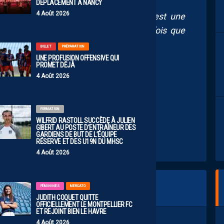
DÉPLACEMENT À NANCY
4 Août 2026
ntien et après on verra. Le contrat c’est une
 pas signer pour six mois. Après une fois que
’assoira fin mai et on verra.”
BILLET
PRÉPARATION
UNE PROFUSION OFFENSIVE QUI
PROMET DÉJÀ
4 Août 2026
FORMATION
WILFRID RASTOLL SUCCÈDE À JULIEN
GIBERT AU POSTE D’ENTRAÎNEUR DES
GARDIENS DE BUT DE L’ÉQUIPE
RÉSERVE ET DES U19N DU MHSC
4 Août 2026
FÉMININES
MERCATO
JUDITH COQUET QUITTE
OFFICIELLEMENT LE MONTPELLIER FC
ET REJOINT BIEN LE HAVRE
4 Août 2026