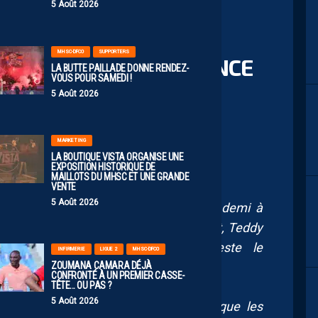
5 Août 2026
MHSC-DFCO
SUPPORTERS
ETENIR DE LA CONFÉRENCE
LA BUTTE PAILLADE DONNE RENDEZ-
VOUS POUR SAMEDI !
5 Août 2026
MARKETING
LA BOUTIQUE VISTA ORGANISE UNE
EXPOSITION HISTORIQUE DE
MAILLOTS DU MHSC ET UNE GRANDE
VENTE
5 Août 2026
ouvel entraîneur pour les deux ans et demi à
slain Printant. Pascal Baills est adjoint, Teddy
des gardiens, Stéphane Paganelli reste le
INFIRMERIE
LIGUE 2
MHSC-DFCO
ZOUMANA CAMARA DÉJÀ
CONFRONTÉ À UN PREMIER CASSE-
TÊTE… OU PAS ?
5 Août 2026
’est passé en janvier. Je ne regarde que les