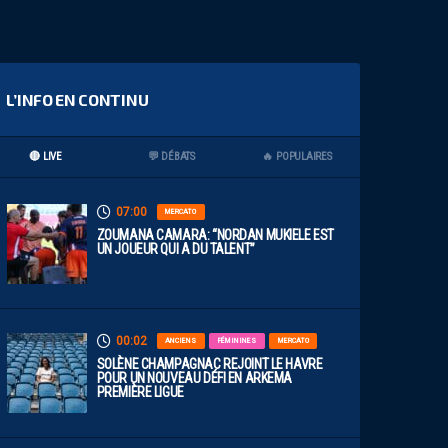
L’INFO EN CONTINU
🔴 LIVE
💬 DÉBATS
🔥 POPULAIRES
07:00
MERCATO
ZOUMANA CAMARA: “NORDAN MUKIELE EST
UN JOUEUR QUI A DU TALENT”
00:02
ANCIENS
FÉMININES
MERCATO
SOLÈNE CHAMPAGNAC REJOINT LE HAVRE
POUR UN NOUVEAU DÉFI EN ARKEMA
PREMIÈRE LIGUE