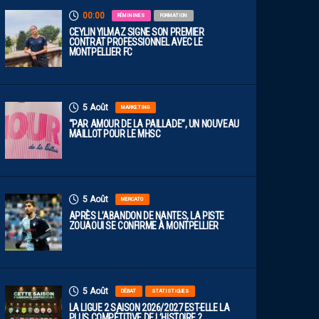
00:00
FÉMININES
FORMATION
CEYLIN YILMAZ SIGNE SON PREMIER
CONTRAT PROFESSIONNEL AVEC LE
MONTPELLIER FC
5 Août
MARKETING
“PAR AMOUR DE LA PAILLADE”, UN NOUVEAU
MAILLOT POUR LE MHSC
5 Août
MERCATO
APRÈS L’ABANDON DE NANTES, LA PISTE
ZOUAOUI SE CONFIRME À MONTPELLIER
5 Août
DÉBAT
STATISTIQUES
LA LIGUE 2 SAISON 2026/2027 EST-ELLE LA
PLUS COMPÉTITIVE DE L’HISTOIRE ?