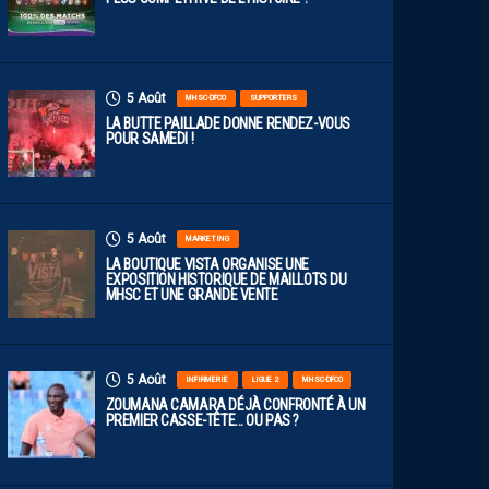
5 Août
MHSC-DFCO
SUPPORTERS
LA BUTTE PAILLADE DONNE RENDEZ-VOUS
POUR SAMEDI !
5 Août
MARKETING
LA BOUTIQUE VISTA ORGANISE UNE
EXPOSITION HISTORIQUE DE MAILLOTS DU
MHSC ET UNE GRANDE VENTE
5 Août
INFIRMERIE
LIGUE 2
MHSC-DFCO
ZOUMANA CAMARA DÉJÀ CONFRONTÉ À UN
PREMIER CASSE-TÊTE… OU PAS ?