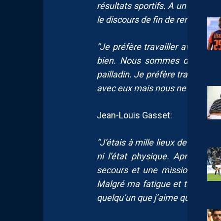
résultats sportifs. A un moment 
le discours de fin de rencontre à M
“Je préfère travailler avec de
bien. Nous sommes dans une si
pailladin. Je préfère travailler
avec eux mais nous ne nous cas
Jean-Louis Gasset:
“J’étais à mille lieux de penser 
ni l’état physique. Après avoir
secours et une mission de qua
Malgré ma fatigue et tout ce que
quelqu’un que j’aime qui est dans