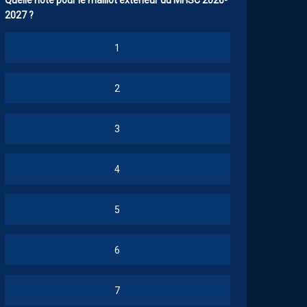
Quelle note pour le maillot extérieur du MHSC 2026-
2027 ?
1
2
3
4
5
6
7