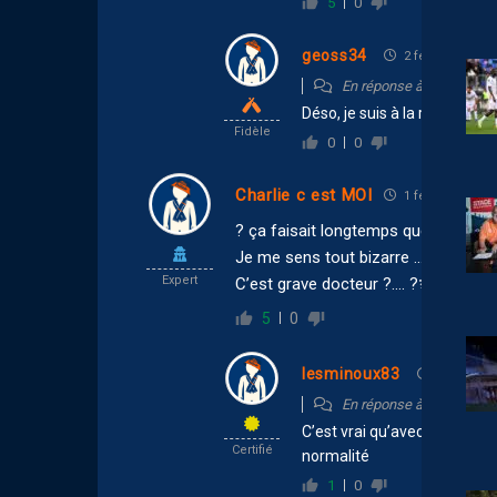
5
0
geoss34
2 février 2017 1
En réponse à
lesminoux
Déso, je suis à la ramasse 
Fidèle
0
0
Charlie c est MOI
1 février 2017 2
? ça faisait longtemps que l’on ne s
Je me sens tout bizarre ….
Expert
C’est grave docteur ?…. ?‍⚕️
5
0
lesminoux83
2 février 2
En réponse à
Charlie c 
C’est vrai qu’avec une pério
Certifié
normalité
1
0