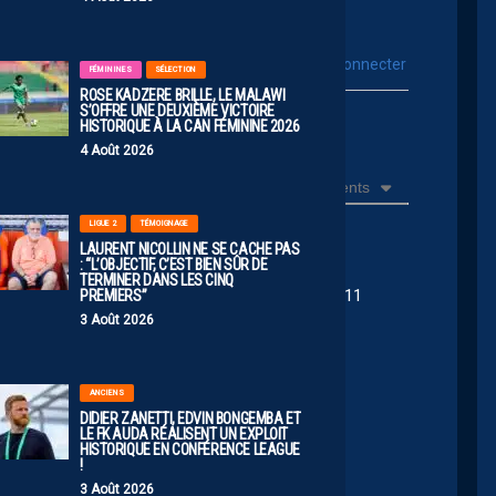
vous connecter
Se connecter avec :
FÉMININES
SÉLECTION
ROSE KADZERE BRILLE, LE MALAWI
S’OFFRE UNE DEUXIÈME VICTOIRE
ur poster un commentaire
HISTORIQUE À LA CAN FÉMININE 2026
4 Août 2026
Récents
LIGUE 2
TÉMOIGNAGE
LAURENT NICOLLIN NE SE CACHE PAS
: “L’OBJECTIF, C’EST BIEN SÛR DE
TERMINER DANS LES CINQ
né par quelqu’un mais Dolly fait parti du meilleur 11
PREMIERS”
3 Août 2026
ANCIENS
017 07:22
DIDIER ZANETTI, EDVIN BONGEMBA ET
LE FK AUDA RÉALISENT UN EXPLOIT
HISTORIQUE EN CONFÉRENCE LEAGUE
!
arler… Tu étais où pendant 3 semaines? Mdr
3 Août 2026