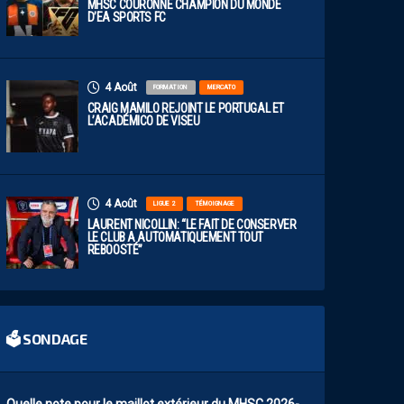
MHSC COURONNÉ CHAMPION DU MONDE
D’EA SPORTS FC
4 Août
FORMATION
MERCATO
CRAIG MAMILO REJOINT LE PORTUGAL ET
L’ACADÉMICO DE VISEU
4 Août
LIGUE 2
TÉMOIGNAGE
LAURENT NICOLLIN: “LE FAIT DE CONSERVER
LE CLUB A AUTOMATIQUEMENT TOUT
REBOOSTÉ”
🗳 SONDAGE