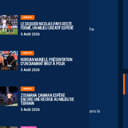
2:12
MERCATO
83
LE DOSSIER NICOLAS PAYS RESTE
FERMÉ, UN MILIEU CRÉATIF ESPÉRÉ
en ce moment, les résultats du club me flinguent haha
3 Août 2026
2:08
EFFECTIF
’était plus habitué à une journée aussi calme !….
NORDAN MUKIELE, PRÉSENTATION
D’UN DIAMANT BRUT À POLIR
3 Août 2026
MERCATO
ZOUMANA CAMARA ESPÈRE
017 07:21
ENCORE UNE RECRUE AU MILIEU DE
TERRAIN
est MOI
3 Août 2026
de de mercato autant agité on a du mal à rentrer dans la