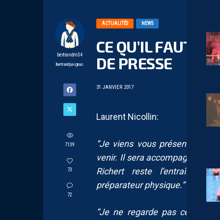
ACTUALITÉS
NEWS
CE QU’IL FAUT R
bertrandm34
DE PRESSE
bertrandjuvignac
31 JANVIER 2017
Laurent Nicollin:
“Je viens vous présenter le n
7139
venir. Il sera accompagné de Ghi
Richert reste l’entraîneur 
73
préparateur physique.”
72
“Je ne regarde pas ce qu’il s