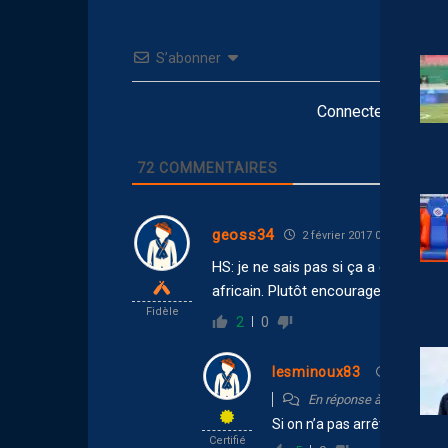
S’abonner
Connectez-vous po
72
COMMENTAIRES
geoss34
2 février 2017 03:14
HS: je ne sais pas si ça a été soulig
africain. Plutôt encourageant !
Fidèle
2
0
lesminoux83
2 février 2
En réponse à
geoss34
Si on n’a pas arrêté d’en p
Certifié