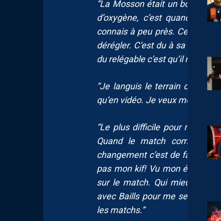
“La Mosson était un bol d’air 
d’oxygène, c’est quand j’allai
connais à peu près. Ce groupe 
dérégler. C’est du à sa jeuness
du relégable c’est qu’il manque 
“Je languis le terrain de voir e
qu’en vidéo. Je veux me faire 
“Le plus difficile pour moi c’e
Quand le match commence j’
changement c’est de faire deu
pas mon kif! Vu mon état physiq
sur le match. Qui mieux que G
avec Baills pour me seconder. 
les matchs.”