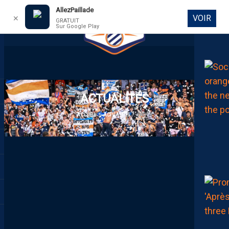
AllezPaillade
VOIR
✕
GRATUIT
Sur Google Play
DIRECT
ACTUALITÉS
ACCUEIL
ACTUALITÉS
PAGE 3