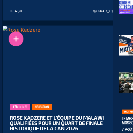
LUCAS_34
1344
39
7
FÉMININES
SÉLECTION
BOUTIQU
ROSE KADZERE ET L’ÉQUIPE DU MALAWI
LE MHS
QUALIFIÉES POUR UN QUART DE FINALE
MOSS
HISTORIQUE DE LA CAN 2026
7 Août