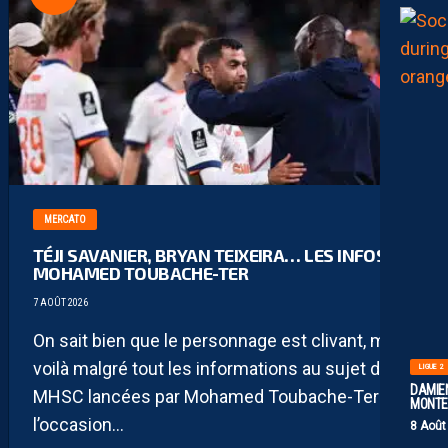
MERCATO
TÉJI SAVANIER, BRYAN TEIXEIRA… LES INFOS DE
MOHAMED TOUBACHE-TER
7 AOÛT 2026
On sait bien que le personnage est clivant, mais
voilà malgré tout les informations au sujet du
LIGUE 2
DAMIEN
MHSC lancées par Mohamed Toubache-Ter à
MONTE 
l’occasion...
8 Août