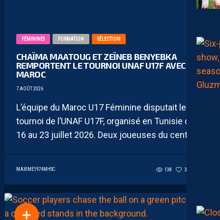
FÉMININES
FORMATION
SÉLECTION
CHAÏMA MAATOUG ET ZEÏNEB BENYEBKA
REMPORTENT LE TOURNOI UNAF U17F AVEC LE
MAROC
7 AOÛT 2026
L’équipe du Maroc U17 Féminine disputait le
tournoi de l’UNAF U17F, organisé en Tunisie du
16 au 23 juillet 2026. Deux joueuses du centre...
MAXIME1974MHSC
138
38
0