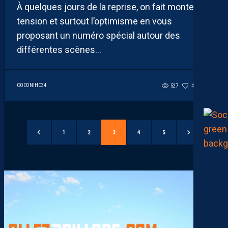
À quelques jours de la reprise, on fait monter la
tension et surtout l’optimisme en vous
proposant un numéro spécial autour des
différentes scènes...
COCONIHO34
527
44
0
1
2
3
4
5