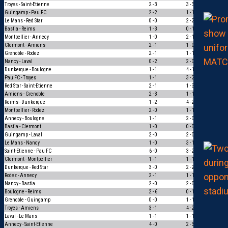
Troyes - Saint-Etienne
2 - 3
3 - 3
0
Guingamp - Pau FC
2 - 2
1 - 1
1
Le Mans - Red Star
0 - 0
2 - 2
1
Bastia - Reims
1 - 3
0 - 1
1
Montpellier - Annecy
1 - 0
2 - 1
1
Clermont - Amiens
2 - 1
1 - 0
1
Grenoble - Rodez
2 - 1
1 - 1
0
Nancy - Laval
0 - 2
2 - 0
0
Dunkerque - Boulogne
1 - 1
4 - 1
0
Pau FC - Troyes
1 - 1
3 - 2
0
Red Star - Saint-Etienne
2 - 1
1 - 3
0
Amiens - Grenoble
2 - 3
1 - 1
0
Reims - Dunkerque
1 - 2
4 - 2
0
Montpellier - Rodez
2 - 0
1 - 1
0
Annecy - Boulogne
1 - 1
2 - 0
0
Bastia - Clermont
1 - 0
0 - 0
0
Guingamp - Laval
2 - 0
2 - 0
3
Le Mans - Nancy
1 - 0
3 - 1
1
Saint-Etienne - Pau FC
6 - 0
3 - 2
1
Clermont - Montpellier
1 - 1
1 - 1
3
Dunkerque - Red Star
3 - 0
2 - 2
0
Rodez - Annecy
2 - 1
1 - 1
0
Nancy - Bastia
2 - 0
2 - 0
3
Boulogne - Reims
2 - 6
0 - 1
1
Grenoble - Guingamp
0 - 0
1 - 1
1
Troyes - Amiens
3 - 1
4 - 2
1
Laval - Le Mans
1 - 1
1 - 1
3
Annecy - Saint-Etienne
4 - 0
2 - 3
0