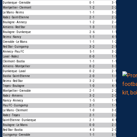
Dunkerque - Grenoble
0 - 1
3 - 1
0
Montpellier - Clermont
1 - 2
2 - 2
0
Le Mans - Reims
1 - 1
3 - 3
1
Rodez - Saint-Etienne
2 - 1
2 - 2
0
Boulogne - Annecy
1 - 2
2 - 4
1
Amiens - Red Star
1 - 3
1 - 3
3
Boulogne - Dunkerque
2 - 6
1 - 1
0
Reims - Nancy
1 - 1
4 - 1
0
Grenoble - Le Mans
1 - 1
1 - 2
0
Red Star - Guingamp
3 - 2
2 - 1
1
Annecy - Pau FC
5 - 1
3 - 2
1
Laval - Rodez
0 - 0
1 - 1
1
Clermont - Bastia
1 - 1
1 - 1
3
Amiens - Montpellier
0 - 2
3 - 3
0
Dunkerque - Laval
0 - 2
2 - 1
0
Bastia - Saint-Etienne
2 - 0
1 - 4
0
Reims - Red Star
3 - 2
1 - 1
0
Troyes - Boulogne
1 - 0
4 - 1
1
Montpellier - Grenoble
2 - 1
2 - 2
0
Rodez - Amiens
3 - 2
2 - 0
1
Nancy - Annecy
1 - 5
1 - 1
0
Pau FC - Guingamp
2 - 1
1 - 1
0
Le Mans - Clermont
1 - 0
3 - 0
1
Rodez - Troyes
2 - 1
2 - 2
0
Saint-Etienne - Dunkerque
2 - 1
4 - 1
1
Boulogne - Le Mans
0 - 0
2 - 3
0
Red Star - Bastia
4 - 3
2 - 0
1
Guingamp - Grenoble
1 - 1
3 - 1
0