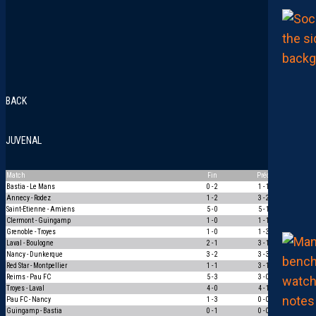
BACK
JUVENAL
Match
Fin
Préd
Pts
Bastia - Le Mans
0 - 2
1 - 1
0
Annecy - Rodez
1 - 2
3 - 2
0
Saint-Etienne - Amiens
5 - 0
5 - 1
1
Clermont - Guingamp
1 - 0
1 - 1
0
Grenoble - Troyes
1 - 0
1 - 3
0
Laval - Boulogne
2 - 1
3 - 1
1
Nancy - Dunkerque
3 - 2
3 - 3
0
Red Star - Montpellier
1 - 1
3 - 1
0
Reims - Pau FC
5 - 3
3 - 0
1
Troyes - Laval
4 - 0
4 - 1
1
Pau FC - Nancy
1 - 3
0 - 0
0
Guingamp - Bastia
0 - 1
0 - 0
0