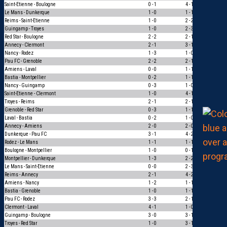
Saint-Etienne - Boulogne
0 - 1
4 - 1
0
Le Mans - Dunkerque
1 - 0
1 - 1
0
Reims - Saint-Etienne
1 - 0
2 - 2
0
Guingamp - Troyes
1 - 0
2 - 3
0
Red Star - Boulogne
2 - 2
2 - 1
0
Annecy - Clermont
2 - 1
3 - 1
1
Nancy - Rodez
1 - 3
1 - 0
0
Pau FC - Grenoble
2 - 2
2 - 1
0
Amiens - Laval
0 - 0
1 - 1
1
Bastia - Montpellier
0 - 2
1 - 1
0
Nancy - Guingamp
0 - 3
1 - 0
0
Saint-Etienne - Clermont
1 - 0
4 - 1
1
Troyes - Reims
2 - 1
2 - 1
3
Grenoble - Red Star
0 - 3
1 - 1
0
Laval - Bastia
0 - 2
1 - 0
0
Annecy - Amiens
2 - 0
2 - 0
3
Dunkerque - Pau FC
3 - 1
4 - 2
1
Rodez - Le Mans
1 - 1
1 - 1
3
Boulogne - Montpellier
1 - 0
0 - 1
0
Montpellier - Dunkerque
1 - 3
2 - 2
0
Le Mans - Saint-Etienne
0 - 0
2 - 3
0
Reims - Annecy
2 - 1
4 - 2
1
Amiens - Nancy
1 - 2
1 - 1
0
Bastia - Grenoble
1 - 0
1 - 1
0
Pau FC - Rodez
3 - 3
2 - 1
0
Clermont - Laval
4 - 1
1 - 0
1
Guingamp - Boulogne
3 - 0
3 - 1
1
Troyes - Red Star
1 - 0
3 - 1
1