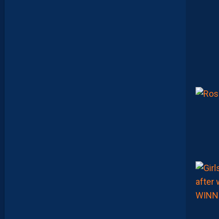
S
E
D
É
C
O
U
V
R
E
N
T
E
T
Q
U
I
J
O
U
E
N
T
E
N
S
E
M
B
L
E
P