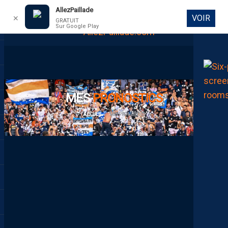
AllezPaillade
VOIR
✕
GRATUIT
Sur Google Play
DIRECT
MES
PRONOSTICS
ACCUEIL
MES PRONOSTICS