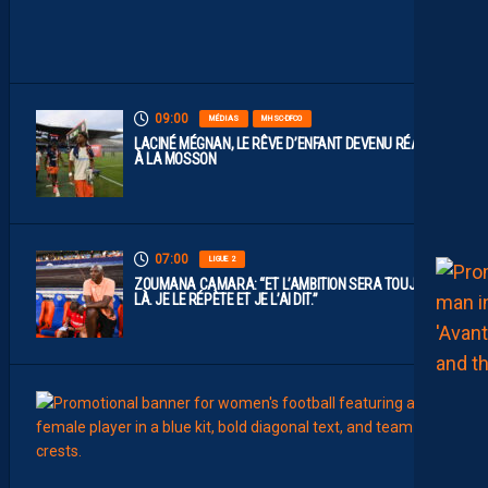
P
O
S
.
09:00
MÉDIAS
MHSC-DFCO
LACINÉ MÉGNAN, LE RÊVE D’ENFANT DEVENU RÉALITÉ
À LA MOSSON
07:00
LIGUE 2
ZOUMANA CAMARA: “ET L’AMBITION SERA TOUJOURS
LÀ. JE LE RÉPÈTE ET JE L’AI DIT.”
00:02
FÉMIN
L
E