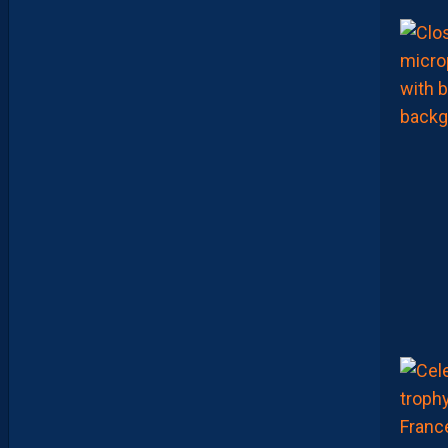
Z
O
U
M
A
N
A
C
A
M
A
R
A
:
“
I
L
Y
A
D
E
S
J
O
U
E
U
R
S
Q
U
I