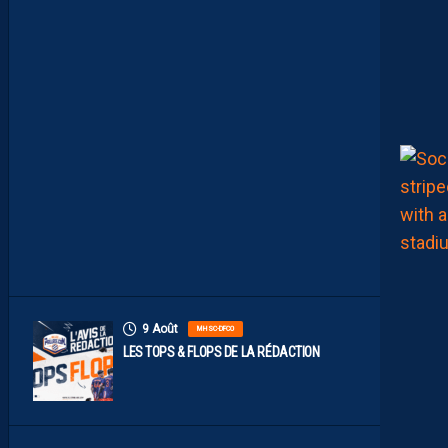
É
V
I
D
É
O
D
E
L
A
R
E
N
C
O
N
T
R
E
9 Août
MHSC-DFCO
LES TOPS & FLOPS DE LA RÉDACTION