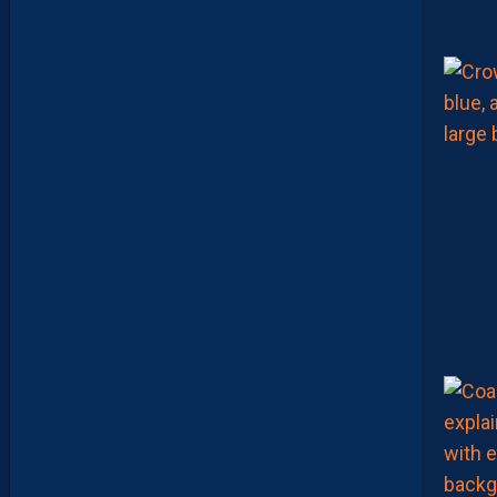
W
C
E
S
O
I
R
2
1
H
S
U
R
Y
O
U
T
U
B
E
!
D
E
B
R
I
E
F
M
H
S
C