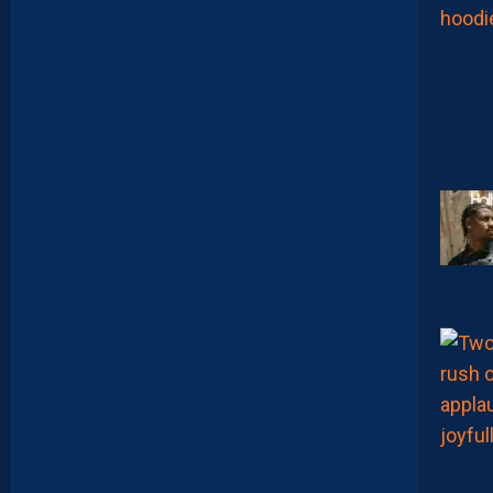
-
D
I
J
O
N
E
T
V
I
S
T
A
F
O
O
T
B
A
L
L
S
H
O
P
C
O
M
M
E
I
N