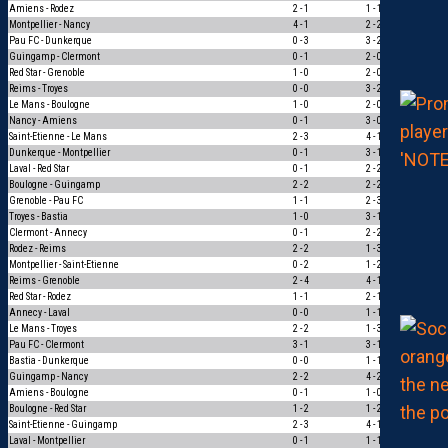
Amiens - Rodez
2 - 1
1 - 1
0
Montpellier - Nancy
4 - 1
2 - 2
0
Pau FC - Dunkerque
0 - 3
3 - 2
0
Guingamp - Clermont
0 - 1
2 - 0
0
Red Star - Grenoble
1 - 0
2 - 0
1
Reims - Troyes
0 - 0
3 - 2
0
Le Mans - Boulogne
1 - 0
2 - 0
1
Nancy - Amiens
0 - 1
3 - 0
0
Saint-Etienne - Le Mans
2 - 3
4 - 1
0
Dunkerque - Montpellier
0 - 1
3 - 1
0
Laval - Red Star
0 - 1
2 - 2
0
Boulogne - Guingamp
2 - 2
2 - 2
3
Grenoble - Pau FC
1 - 1
2 - 3
0
Troyes - Bastia
1 - 0
3 - 1
1
Clermont - Annecy
0 - 1
2 - 2
0
Rodez - Reims
2 - 2
1 - 3
0
Montpellier - Saint-Etienne
0 - 2
1 - 2
1
Reims - Grenoble
2 - 4
4 - 1
0
Red Star - Rodez
1 - 1
2 - 1
0
Annecy - Laval
0 - 0
1 - 1
1
Le Mans - Troyes
2 - 2
1 - 3
0
Pau FC - Clermont
3 - 1
3 - 1
3
Bastia - Dunkerque
0 - 0
1 - 1
1
Guingamp - Nancy
2 - 2
4 - 2
0
Amiens - Boulogne
0 - 1
1 - 0
0
Boulogne - Red Star
1 - 2
1 - 2
3
Saint-Etienne - Guingamp
2 - 3
4 - 1
0
Laval - Montpellier
0 - 1
1 - 1
0