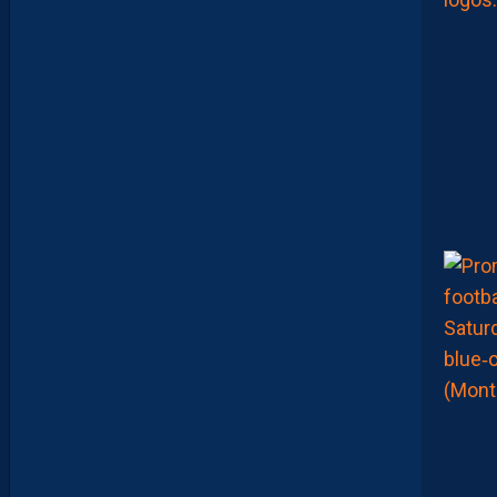
L
A
D
I
N
A
T
T
R
I
B
U
É
A
U
D
É
F
E
N
S
E
U
R
D
I
J
O
N
N
A
I