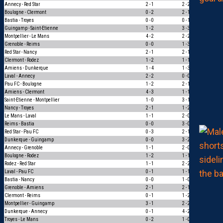
Annecy - Red Star
2 - 1
2 - 2
0
Boulogne - Clermont
0 - 2
2 - 1
0
Bastia - Troyes
0 - 0
0 - 1
0
Guingamp - Saint-Etienne
1 - 2
3 - 3
0
Montpellier - Le Mans
4 - 2
2 - 2
0
Grenoble - Reims
0 - 0
1 - 3
0
Red Star - Nancy
2 - 1
2 - 1
3
Clermont - Rodez
1 - 2
1 - 1
0
Amiens - Dunkerque
1 - 4
1 - 3
1
Laval - Annecy
2 - 2
0 - 0
1
Pau FC - Boulogne
1 - 2
2 - 1
0
Amiens - Clermont
4 - 3
1 - 1
0
Saint-Etienne - Montpellier
1 - 0
3 - 1
1
Nancy - Troyes
2 - 1
1 - 2
0
Le Mans - Laval
1 - 1
2 - 0
0
Reims - Bastia
0 - 0
3 - 0
0
Red Star - Pau FC
0 - 3
2 - 1
0
Dunkerque - Guingamp
0 - 0
3 - 2
0
Annecy - Grenoble
1 - 1
2 - 0
0
Boulogne - Rodez
1 - 2
1 - 1
0
Rodez - Red Star
1 - 1
2 - 2
1
Laval - Pau FC
0 - 1
1 - 1
0
Bastia - Nancy
0 - 0
1 - 0
0
Grenoble - Amiens
2 - 1
2 - 1
3
Clermont - Reims
0 - 1
1 - 2
1
Montpellier - Guingamp
3 - 1
2 - 2
0
Dunkerque - Annecy
0 - 1
4 - 2
0
Troyes - Le Mans
0 - 2
1 - 0
0