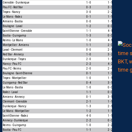
Grenoble - Dunkerque
1 - 0
1 - 1
0
Pau FC - Red Star
0 - 3
3 - 3
0
Troyes - Nancy
3 - 0
2 - 2
0
Le Mans - Rodez
0 - 1
1 - 1
0
Amiens - Bastia
0 - 0
1 - 1
1
Boulogne - Laval
1 - 2
0 - 0
0
Saint-Etienne - Grenoble
1 - 1
4 - 1
0
Bastia - Guingamp
1 - 3
0 - 0
0
Reims - Le Mans
1 - 0
4 - 1
1
Montpellier - Amiens
1 - 1
2 - 0
0
Laval - Clermont
0 - 0
2 - 1
0
Red Star - Annecy
1 - 0
3 - 2
1
Dunkerque - Troyes
2 - 0
1 - 1
0
Nancy - Pau FC
2 - 2
4 - 2
0
Pau FC - Reims
2 - 0
2 - 4
0
Boulogne - Saint-Etienne
0 - 1
1 - 3
1
Troyes - Montpellier
1 - 0
1 - 1
0
Guingamp - Red Star
0 - 4
3 - 1
0
Le Mans - Bastia
1 - 0
0 - 0
0
Rodez - Laval
1 - 1
0 - 0
1
Amiens - Annecy
0 - 1
3 - 1
0
Clermont - Grenoble
2 - 1
1 - 1
0
Dunkerque - Nancy
1 - 3
2 - 1
0
Le Mans - Montpellier
1 - 2
1 - 1
0
Saint-Etienne - Rodez
4 - 0
1 - 1
0
Annecy - Dunkerque
2 - 2
0 - 0
1
Reims - Guingamp
1 - 0
2 - 2
0
Bastia - Pau FC
1 - 1
2 - 2
1