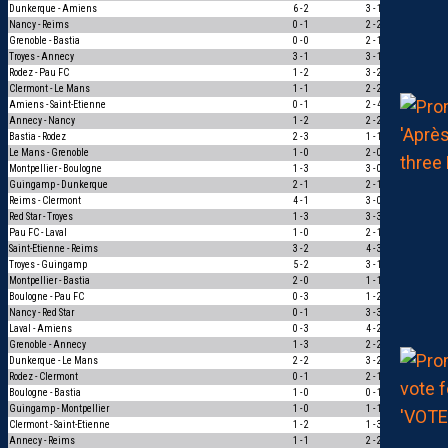
Dunkerque - Amiens
6 - 2
3 - 1
1
Nancy - Reims
0 - 1
2 - 2
0
Grenoble - Bastia
0 - 0
2 - 1
0
Troyes - Annecy
3 - 1
3 - 1
3
Rodez - Pau FC
1 - 2
3 - 2
0
Clermont - Le Mans
1 - 1
2 - 2
1
Amiens - Saint-Etienne
0 - 1
2 - 4
1
Annecy - Nancy
1 - 2
2 - 2
0
Bastia - Rodez
2 - 3
1 - 1
0
Le Mans - Grenoble
1 - 0
2 - 0
1
Montpellier - Boulogne
1 - 3
3 - 0
0
Guingamp - Dunkerque
2 - 1
2 - 1
3
Reims - Clermont
4 - 1
3 - 0
1
Red Star - Troyes
1 - 3
3 - 3
0
Pau FC - Laval
1 - 0
2 - 1
1
Saint-Etienne - Reims
3 - 2
4 - 3
1
Troyes - Guingamp
5 - 2
3 - 1
1
Montpellier - Bastia
2 - 0
1 - 1
0
Boulogne - Pau FC
0 - 3
1 - 2
1
Nancy - Red Star
0 - 1
3 - 3
0
Laval - Amiens
0 - 3
4 - 2
0
Grenoble - Annecy
1 - 3
2 - 2
0
Dunkerque - Le Mans
2 - 2
3 - 2
0
Rodez - Clermont
0 - 1
2 - 1
0
Boulogne - Bastia
1 - 0
0 - 1
0
Guingamp - Montpellier
1 - 0
1 - 1
0
Clermont - Saint-Etienne
1 - 2
1 - 3
1
Annecy - Reims
1 - 1
2 - 2
1