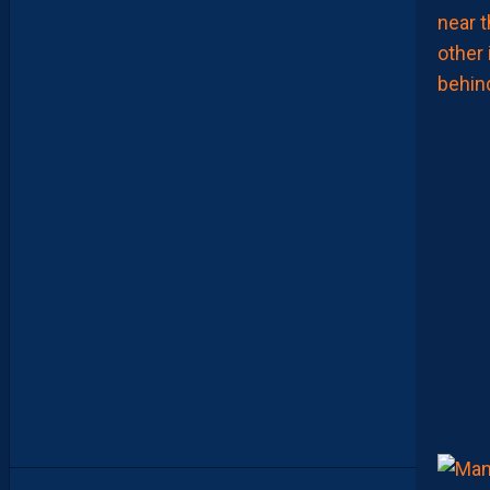
O
N
E
N
B
A
T
T
A
N
T
L
A
R
G
E
M
E
N
T
L
’
O
G
C
N
I
C
E