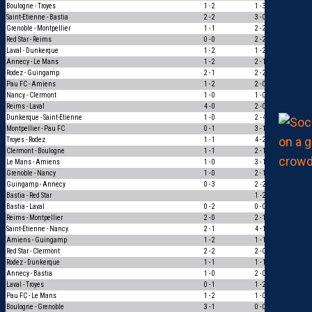
Boulogne - Troyes
1 - 2
1 - 3
1
Saint-Etienne - Bastia
2 - 2
3 - 0
0
Grenoble - Montpellier
1 - 1
2 - 2
1
Red Star - Reims
0 - 0
2 - 2
1
Laval - Dunkerque
1 - 2
1 - 2
3
Annecy - Le Mans
1 - 2
2 - 1
0
Rodez - Guingamp
2 - 1
2 - 2
0
Pau FC - Amiens
1 - 2
2 - 0
0
Nancy - Clermont
1 - 0
1 - 0
3
Reims - Laval
4 - 0
2 - 0
1
Dunkerque - Saint-Etienne
1 - 0
2 - 4
0
Montpellier - Pau FC
0 - 1
3 - 1
0
Troyes - Rodez
1 - 1
4 - 2
0
Clermont - Boulogne
1 - 1
2 - 1
0
Le Mans - Amiens
1 - 0
3 - 1
1
Grenoble - Nancy
1 - 0
2 - 1
1
Guingamp - Annecy
0 - 3
2 - 2
0
Bastia - Red Star
1 - 2
–
Bastia - Laval
0 - 2
0 - 0
0
Reims - Montpellier
2 - 0
2 - 1
1
Saint-Etienne - Nancy
2 - 1
4 - 1
1
Amiens - Guingamp
1 - 2
1 - 1
0
Red Star - Clermont
2 - 2
2 - 0
0
Rodez - Dunkerque
1 - 1
1 - 1
3
Annecy - Bastia
1 - 0
2 - 0
1
Laval - Troyes
0 - 1
1 - 2
1
Pau FC - Le Mans
1 - 2
1 - 0
0
Boulogne - Grenoble
3 - 1
0 - 0
0