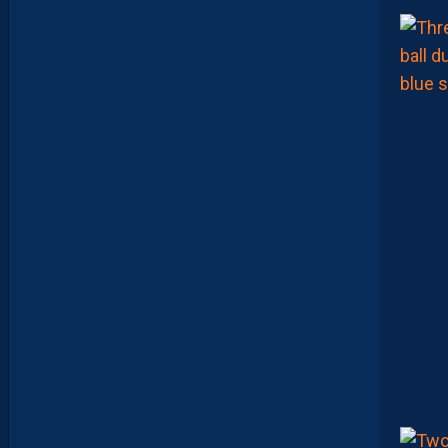
M
O
N
T
P
E
L
L
I
E
R
F
C
P
O
U
R
S
U
I
T
S
A
P
R
É
P
A
R
A
T
I