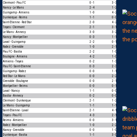
Clermont - Pau FC
0 - 1
3 - 3
0
Nancy - Le Mans
2 - 4
1 - 2
1
Guingamp - Amiens
1 - 0
4 - 2
1
Dunkerque - Reims
1 - 1
0 - 0
1
Saint-Etienne - Red Star
2 - 0
4 - 2
1
Troyes - Clermont
2 - 1
3 - 1
1
Le Mans - Annecy
3 - 0
3 - 2
1
Nancy - Montpellier
0 - 3
1 - 1
0
Laval - Guingamp
2 - 2
0 - 1
0
Rodez - Grenoble
1 - 0
2 - 1
1
Pau FC - Bastia
2 - 2
1 - 0
0
Boulogne - Amiens
4 - 2
1 - 0
1
Amiens - Troyes
0 - 2
1 - 3
1
Pau FC - Saint-Etienne
0 - 3
2 - 3
1
Guingamp - Rodez
0 - 0
1 - 1
1
Red Star - Le Mans
0 - 0
2 - 2
1
Grenoble - Boulogne
0 - 0
2 - 1
0
Montpellier - Reims
0 - 0
0 - 1
0
Laval - Nancy
1 - 1
0 - 0
1
Bastia - Annecy
0 - 2
0 - 0
0
Clermont - Dunkerque
2 - 1
1 - 2
0
Le Mans - Guingamp
1 - 1
1 - 1
3
Saint-Etienne - Laval
2 - 1
4 - 1
1
Troyes - Pau FC
4 - 3
2 - 1
1
Reims - Amiens
0 - 0
3 - 1
0
Rodez - Montpellier
1 - 0
2 - 2
0
Nancy - Grenoble
0 - 0
1 - 0
0
Dunkerque - Bastia
1 - 1
3 - 0
0