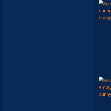
J
U
L
I
E
N
L
A
P
O
R
T
E
:
“
O
N
A
Q
U
’
U
N
E
E
N
V
I
E
,
C