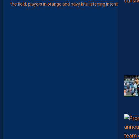
Août
LIGUE 2
Z
O
U
M
A
N
A
C
A
M
A
R
A
:
“
I
L
N
E
F
A
U
T
P
A
S
S
E
F