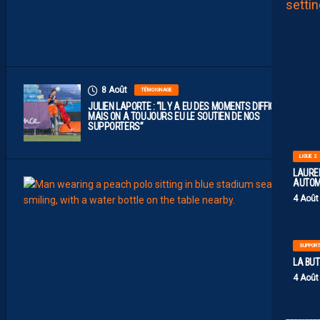
G
U
E
1
”
8 Août
TÉMOIGNAGE
JULIEN LAPORTE : “IL Y A EU DES MOMENTS DIFFICILES,
MAIS ON A TOUJOURS EU LE SOUTIEN DE NOS
SUPPORTERS”
LIGUE 2
LAUREN
AUTOM
8
Août
4 Août
MHSC-
Q
U
I
SUPPOR
D
LA BU
D
E
4 Août
L
A
C
H