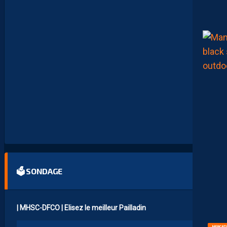
R
B
I
T
R
E
D
E
L
A
R
E
N
C
O
N
T
R
E
🗳 SONDAGE
| MHSC-DFCO | Elisez le meilleur Pailladin
MERCAT