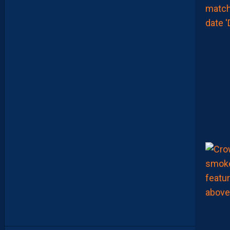
I
X
E
R
D
E
L
I
M
I
T
E
S
.
I
L
F
A
U
T
V
I
S
E
R
H
A
U
T
”