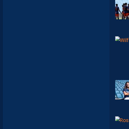
A
L
E
U
R
?
D
U
P
R
O
M
U
D
I
J
O
N
N
A
I
S
?
Z
O
U
M
A
N
A
C
A