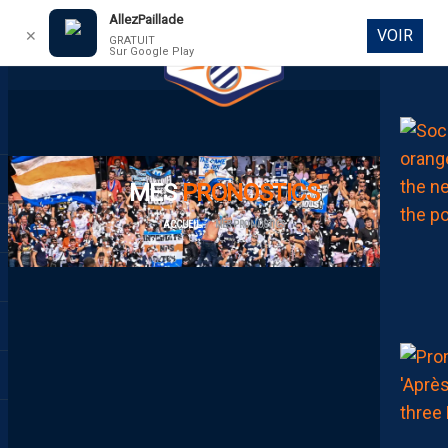
AllezPaillade
VOIR
✕
GRATUIT
Sur Google Play
DIRECT
MES
PRONOSTICS
ACCUEIL
MES PRONOSTICS