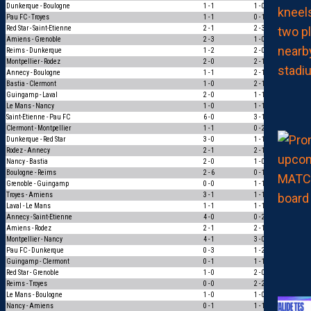
Dunkerque - Boulogne
1 - 1
1 - 0
0
Pau FC - Troyes
1 - 1
0 - 1
0
Red Star - Saint-Etienne
2 - 1
2 - 3
0
Amiens - Grenoble
2 - 3
1 - 0
0
Reims - Dunkerque
1 - 2
2 - 0
0
Montpellier - Rodez
2 - 0
2 - 1
1
Annecy - Boulogne
1 - 1
2 - 1
0
Bastia - Clermont
1 - 0
2 - 1
1
Guingamp - Laval
2 - 0
1 - 1
0
Le Mans - Nancy
1 - 0
1 - 1
0
Saint-Etienne - Pau FC
6 - 0
3 - 1
1
Clermont - Montpellier
1 - 1
0 - 2
0
Dunkerque - Red Star
3 - 0
1 - 1
0
Rodez - Annecy
2 - 1
2 - 1
3
Nancy - Bastia
2 - 0
1 - 0
1
Boulogne - Reims
2 - 6
0 - 1
1
Grenoble - Guingamp
0 - 0
1 - 1
1
Troyes - Amiens
3 - 1
1 - 1
0
Laval - Le Mans
1 - 1
1 - 1
3
Annecy - Saint-Etienne
4 - 0
0 - 2
0
Amiens - Rodez
2 - 1
2 - 1
3
Montpellier - Nancy
4 - 1
3 - 0
1
Pau FC - Dunkerque
0 - 3
1 - 2
1
Guingamp - Clermont
0 - 1
1 - 1
0
Red Star - Grenoble
1 - 0
2 - 0
1
Reims - Troyes
0 - 0
2 - 2
1
Le Mans - Boulogne
1 - 0
1 - 0
3
Nancy - Amiens
0 - 1
1 - 1
0