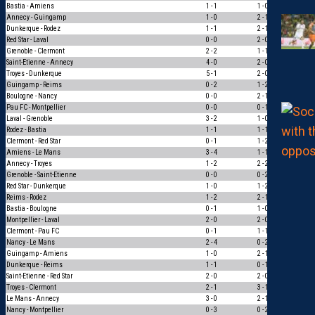
Bastia - Amiens
1 - 1
1 - 0
0
Annecy - Guingamp
1 - 0
2 - 1
1
Dunkerque - Rodez
1 - 1
2 - 1
0
Red Star - Laval
0 - 0
2 - 0
0
Grenoble - Clermont
2 - 2
1 - 1
1
Saint-Etienne - Annecy
4 - 0
2 - 0
1
Troyes - Dunkerque
5 - 1
2 - 0
1
Guingamp - Reims
0 - 2
1 - 2
1
Boulogne - Nancy
0 - 0
2 - 1
0
Pau FC - Montpellier
0 - 0
0 - 1
0
Laval - Grenoble
3 - 2
1 - 0
1
Rodez - Bastia
1 - 1
1 - 1
3
Clermont - Red Star
0 - 1
1 - 2
1
Amiens - Le Mans
3 - 4
1 - 1
0
Annecy - Troyes
1 - 2
2 - 2
0
Grenoble - Saint-Etienne
0 - 0
0 - 2
0
Red Star - Dunkerque
1 - 0
1 - 2
0
Reims - Rodez
1 - 2
2 - 1
0
Bastia - Boulogne
0 - 1
1 - 0
0
Montpellier - Laval
2 - 0
2 - 0
3
Clermont - Pau FC
0 - 1
1 - 1
0
Nancy - Le Mans
2 - 4
0 - 2
1
Guingamp - Amiens
1 - 0
2 - 1
1
Dunkerque - Reims
1 - 1
0 - 1
0
Saint-Etienne - Red Star
2 - 0
2 - 0
3
Troyes - Clermont
2 - 1
3 - 1
1
Le Mans - Annecy
3 - 0
2 - 1
1
Nancy - Montpellier
0 - 3
0 - 2
1