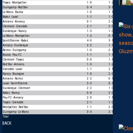
Troyes - Montpellier
1 - 0
1 - 2
0
Guingamp - Red Star
0 - 4
3 - 1
0
Le Mans - Bastia
1 - 0
1 - 1
0
Rodez - Laval
1 - 1
1 - 0
0
Amiens - Annecy
0 - 1
2 - 0
0
Clermont - Grenoble
2 - 1
2 - 0
1
Dunkerque - Nancy
1 - 3
1 - 0
0
Le Mans - Montpellier
1 - 2
0 - 1
1
Saint-Etienne - Rodez
4 - 0
3 - 1
1
Annecy - Dunkerque
2 - 2
1 - 1
1
Reims - Guingamp
1 - 0
2 - 1
1
Bastia - Pau FC
1 - 1
1 - 1
3
Clermont - Troyes
0 - 0
1 - 1
1
Red Star - Amiens
1 - 3
1 - 2
1
Grenoble - Laval
1 - 1
2 - 1
0
Nancy - Boulogne
1 - 0
2 - 0
1
Amiens - Reims
2 - 2
0 - 1
0
Laval - Saint-Etienne
3 - 3
0 - 1
0
Dunkerque - Clermont
2 - 2
1 - 0
0
Rodez - Nancy
0 - 0
2 - 0
0
Pau FC - Annecy
2 - 0
1 - 1
0
Troyes - Grenoble
2 - 1
1 - 0
1
Montpellier - Red Star
1 - 1
2 - 0
0
Guingamp - Le Mans
3 - 3
2 - 1
0
Total
157
BACK