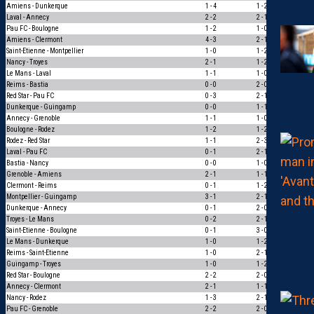
Amiens - Dunkerque
1 - 4
1 - 2
1
Laval - Annecy
2 - 2
2 - 1
0
Pau FC - Boulogne
1 - 2
1 - 0
0
Amiens - Clermont
4 - 3
2 - 1
1
Saint-Etienne - Montpellier
1 - 0
1 - 2
0
Nancy - Troyes
2 - 1
1 - 2
0
Le Mans - Laval
1 - 1
1 - 0
0
Reims - Bastia
0 - 0
2 - 0
0
Red Star - Pau FC
0 - 3
2 - 1
0
Dunkerque - Guingamp
0 - 0
1 - 1
1
Annecy - Grenoble
1 - 1
1 - 0
0
Boulogne - Rodez
1 - 2
1 - 2
3
Rodez - Red Star
1 - 1
2 - 3
0
Laval - Pau FC
0 - 1
2 - 1
0
Bastia - Nancy
0 - 0
1 - 0
0
Grenoble - Amiens
2 - 1
1 - 1
0
Clermont - Reims
0 - 1
1 - 2
1
Montpellier - Guingamp
3 - 1
2 - 1
1
Dunkerque - Annecy
0 - 1
2 - 0
0
Troyes - Le Mans
0 - 2
2 - 1
0
Saint-Etienne - Boulogne
0 - 1
3 - 0
0
Le Mans - Dunkerque
1 - 0
1 - 2
0
Reims - Saint-Etienne
1 - 0
2 - 1
1
Guingamp - Troyes
1 - 0
1 - 2
0
Red Star - Boulogne
2 - 2
2 - 0
0
Annecy - Clermont
2 - 1
1 - 1
0
Nancy - Rodez
1 - 3
2 - 1
0
Pau FC - Grenoble
2 - 2
2 - 0
0