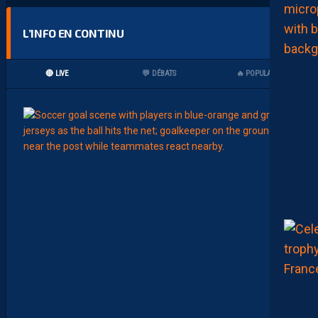
L’INFO EN CONTINU
🔴 LIVE
💬 DÉBATS
🔥 POPULAIRES
00:15
LIGUE 2
L
E
M
H
S
C
7
È
M
E
C
E
D
I
M
A
N