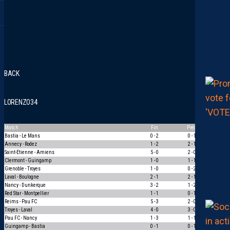
BACK
LORENZO34
Match
Fin
Préd
Pts
Bastia - Le Mans
0 - 2
0 - 1
1
Annecy - Rodez
1 - 2
2 - 1
0
Saint-Etienne - Amiens
5 - 0
2 - 0
1
Clermont - Guingamp
1 - 0
1 - 1
0
Grenoble - Troyes
1 - 0
0 - 2
0
Laval - Boulogne
2 - 1
2 - 1
3
Nancy - Dunkerque
3 - 2
1 - 2
0
Red Star - Montpellier
1 - 1
0 - 1
0
Reims - Pau FC
5 - 3
2 - 0
1
Troyes - Laval
4 - 0
3 - 0
1
Pau FC - Nancy
1 - 3
1 - 1
0
Guingamp - Bastia
0 - 1
0 - 1
3