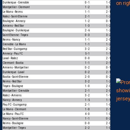
Dunkerque - Grenoble
0 - 1
1 - 0
0
Montpellier - Clermont
1 - 2
3 - 1
0
Le Mans - Reims
1 - 1
2 - 1
0
Rodez - Saint-Etienne
2 - 1
1 - 2
0
Boulogne - Annecy
1 - 2
0 - 1
1
Amiens - Red Star
1 - 3
1 - 2
1
Boulogne - Dunkerque
2 - 6
1 - 2
1
Saint-Etienne - Troyes
0 - 3
3 - 2
0
Reims - Nancy
1 - 1
2 - 0
0
Grenoble - Le Mans
1 - 1
1 - 2
0
Red Star - Guingamp
3 - 2
2 - 2
0
Annecy - Pau FC
5 - 1
1 - 1
0
Laval - Rodez
0 - 0
2 - 1
0
Clermont - Bastia
1 - 1
2 - 1
0
Amiens - Montpellier
0 - 2
0 - 1
1
Dunkerque - Laval
0 - 2
2 - 1
0
Bastia - Saint-Etienne
2 - 0
0 - 2
0
Reims - Red Star
3 - 2
1 - 2
0
Troyes - Boulogne
1 - 0
2 - 0
1
Montpellier - Grenoble
2 - 1
2 - 0
1
Rodez - Amiens
3 - 2
1 - 1
0
Nancy - Annecy
1 - 5
1 - 1
0
Pau FC - Guingamp
2 - 1
1 - 0
1
Le Mans - Clermont
1 - 0
2 - 1
1
Le Mans - Pau FC
4 - 0
1 - 0
1
Nancy - Saint-Etienne
1 - 1
0 - 2
0
Reims - Boulogne
0 - 0
2 - 0
0
Montpellier - Troyes
2 - 2
1 - 0
0