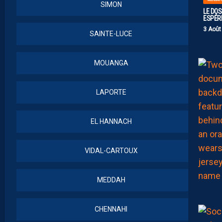
SIMON
LE DOS
ESPÉR
3 Août
SAINTE-LUCE
MOUANGA
LAPORTE
EL HANNACH
VIDAL-CARTOUX
MEDDAH
CHENNAHI