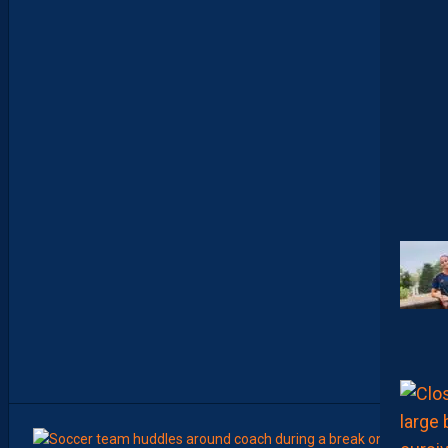
’
E
S
T
C
O
M
M
E
N
C
E
R
L
E
C
H
A
M
P
I
O
N
N
A
T
”
8