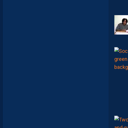
O
U
C
A
M
A
R
A
:
“
J
E
N
E
V
E
U
X
P
A
S
P
A
R
A
Î
T
R
E
P
R
É