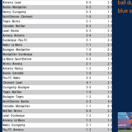
Amiens - Laval
0 - 0
2 - 0
0
Bastia - Montpellier
0 - 2
0 - 1
1
Nancy - Guingamp
0 - 3
1 - 1
0
Saint-Etienne - Clermont
1 - 0
2 - 1
1
Troyes - Reims
2 - 1
1 - 2
0
Grenoble - Red Star
0 - 3
1 - 1
0
Laval - Bastia
0 - 2
2 - 0
0
Annecy - Amiens
2 - 0
1 - 2
0
Dunkerque - Pau FC
3 - 1
2 - 0
1
Rodez - Le Mans
1 - 1
2 - 1
0
Boulogne - Montpellier
1 - 0
0 - 2
0
Montpellier - Dunkerque
1 - 3
2 - 0
0
Le Mans - Saint-Etienne
0 - 0
1 - 1
1
Reims - Annecy
2 - 1
2 - 1
3
Amiens - Nancy
1 - 2
2 - 0
0
Bastia - Grenoble
1 - 0
1 - 0
3
Pau FC - Rodez
3 - 3
1 - 2
0
Clermont - Laval
4 - 1
2 - 1
1
Guingamp - Boulogne
3 - 0
2 - 0
1
Troyes - Red Star
1 - 0
1 - 0
3
Boulogne - Troyes
1 - 2
0 - 2
1
Saint-Etienne - Bastia
2 - 2
4 - 0
0
Grenoble - Montpellier
1 - 1
0 - 1
0
Red Star - Reims
0 - 0
2 - 2
1
Laval - Dunkerque
1 - 2
2 - 1
0
Annecy - Le Mans
1 - 2
1 - 0
0
Rodez - Guingamp
2 - 1
2 - 0
1
Pau FC - Amiens
1 - 2
1 - 1
0