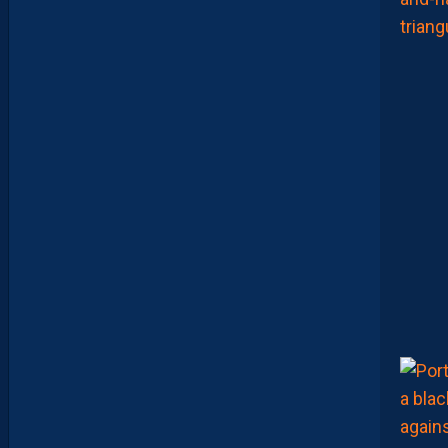
T
E
N
T
I
E
U
X
,
M
A
I
S
L
E
M
H
S
C
E
S
T
U
N
C
L
U
B
D
E
L
I