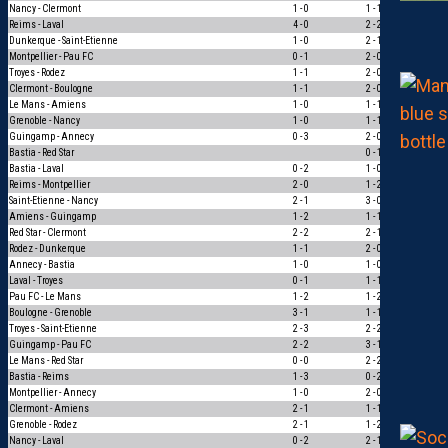
Nancy - Clermont
1 - 0
1 - 1
0
Reims - Laval
4 - 0
2 - 2
0
Dunkerque - Saint-Etienne
1 - 0
2 - 1
1
Montpellier - Pau FC
0 - 1
2 - 0
0
Troyes - Rodez
1 - 1
2 - 0
0
Clermont - Boulogne
1 - 1
2 - 0
0
Le Mans - Amiens
1 - 0
1 - 1
0
Grenoble - Nancy
1 - 0
1 - 1
0
Guingamp - Annecy
0 - 3
2 - 0
0
Bastia - Red Star
0 - 1
–
Bastia - Laval
0 - 2
1 - 0
0
Reims - Montpellier
2 - 0
1 - 2
0
Saint-Etienne - Nancy
2 - 1
3 - 0
1
Amiens - Guingamp
1 - 2
1 - 1
0
Red Star - Clermont
2 - 2
2 - 1
0
Rodez - Dunkerque
1 - 1
2 - 0
0
Annecy - Bastia
1 - 0
1 - 0
3
Laval - Troyes
0 - 1
1 - 1
0
Pau FC - Le Mans
1 - 2
1 - 2
3
Boulogne - Grenoble
3 - 1
1 - 1
0
Troyes - Saint-Etienne
2 - 3
2 - 2
0
Guingamp - Pau FC
2 - 2
3 - 1
0
Le Mans - Red Star
0 - 0
2 - 2
1
Bastia - Reims
1 - 3
0 - 2
1
Montpellier - Annecy
1 - 0
2 - 0
1
Clermont - Amiens
2 - 1
1 - 1
0
Grenoble - Rodez
2 - 1
1 - 2
0
Nancy - Laval
0 - 2
2 - 1
0