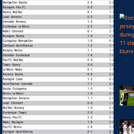
Montpellier - Bastia
2 - 0
2 - 0
3
Boulogne - Pau FC
0 - 3
1 - 1
0
Nancy - Red Star
0 - 1
1 - 1
0
Laval - Amiens
0 - 3
2 - 2
0
Grenoble - Annecy
1 - 3
1 - 1
0
Dunkerque - Le Mans
2 - 2
1 - 1
1
Rodez - Clermont
0 - 1
2 - 1
0
Boulogne - Bastia
1 - 0
1 - 2
0
Guingamp - Montpellier
1 - 0
0 - 2
0
Clermont - Saint-Etienne
1 - 2
1 - 1
0
Annecy - Reims
1 - 1
1 - 1
3
Grenoble - Dunkerque
1 - 0
1 - 0
3
Pau FC - Red Star
0 - 3
1 - 2
1
Troyes - Nancy
3 - 0
1 - 0
1
Le Mans - Rodez
0 - 1
1 - 1
0
Amiens - Bastia
0 - 0
2 - 0
0
Boulogne - Laval
1 - 2
0 - 2
1
Saint-Etienne - Grenoble
1 - 1
3 - 1
0
Bastia - Guingamp
1 - 3
1 - 2
1
Reims - Le Mans
1 - 0
2 - 1
1
Montpellier - Amiens
1 - 1
2 - 0
0
Laval - Clermont
0 - 0
1 - 0
0
Red Star - Annecy
1 - 0
2 - 0
1
Dunkerque - Troyes
2 - 0
1 - 2
0
Nancy - Pau FC
2 - 2
2 - 2
3
Rodez - Boulogne
1 - 0
2 - 0
1
Pau FC - Reims
2 - 0
1 - 1
0
Boulogne - Saint-Etienne
0 - 1
0 - 2
1