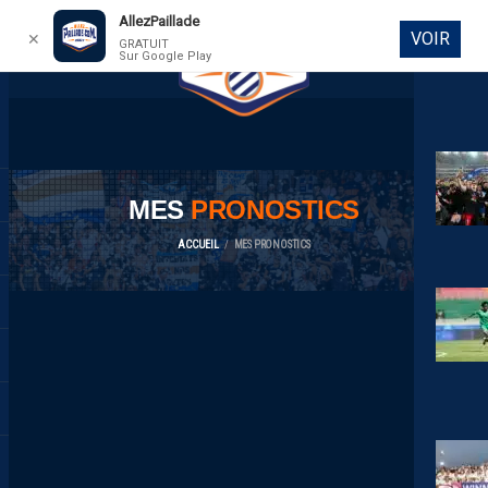
AllezPaillade
VOIR
✕
GRATUIT
Sur Google Play
DIRECT
MES
PRONOSTICS
ACCUEIL
MES PRONOSTICS