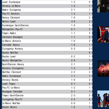
Laval - Dunkerque
1 - 2
0 - 1
1
Annecy - Le Mans
1 - 2
1 - 1
0
Rodez - Guingamp
2 - 1
1 - 1
0
Pau FC - Amiens
1 - 2
1 - 1
0
Nancy - Clermont
1 - 0
2 - 1
1
Reims - Laval
4 - 0
2 - 0
1
Dunkerque - Saint-Etienne
1 - 0
1 - 2
0
Montpellier - Pau FC
0 - 1
3 - 1
0
Troyes - Rodez
1 - 1
3 - 1
0
Clermont - Boulogne
1 - 1
3 - 1
0
Le Mans - Amiens
1 - 0
2 - 1
1
Grenoble - Nancy
1 - 0
1 - 0
3
Guingamp - Annecy
0 - 3
2 - 0
0
Bastia - Red Star
0 - 2
–
Bastia - Laval
0 - 2
1 - 1
0
Reims - Montpellier
2 - 0
1 - 1
0
Saint-Etienne - Nancy
2 - 1
1 - 3
0
Amiens - Guingamp
1 - 2
2 - 1
0
Red Star - Clermont
2 - 2
2 - 1
0
Rodez - Dunkerque
1 - 1
1 - 1
3
Annecy - Bastia
1 - 0
2 - 0
1
Laval - Troyes
0 - 1
0 - 3
1
Pau FC - Le Mans
1 - 2
1 - 1
0
Boulogne - Grenoble
3 - 1
1 - 1
0
Troyes - Saint-Etienne
2 - 3
3 - 1
0
Guingamp - Pau FC
2 - 2
0 - 1
0
Le Mans - Red Star
0 - 0
1 - 1
1
Bastia - Reims
1 - 3
1 - 3
3