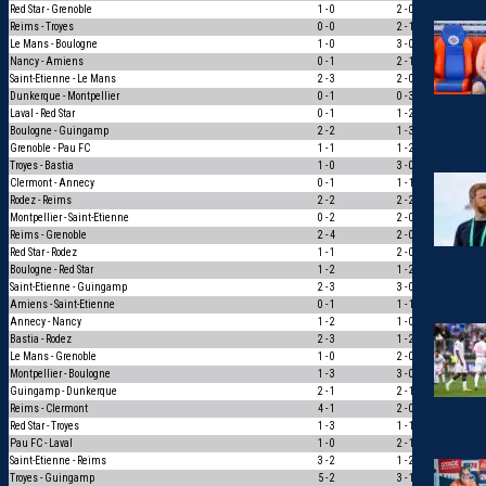
Red Star - Grenoble
1 - 0
2 - 0
1
Reims - Troyes
0 - 0
2 - 1
0
Le Mans - Boulogne
1 - 0
3 - 0
1
Nancy - Amiens
0 - 1
2 - 1
0
Saint-Etienne - Le Mans
2 - 3
2 - 0
0
Dunkerque - Montpellier
0 - 1
0 - 3
1
Laval - Red Star
0 - 1
1 - 2
1
Boulogne - Guingamp
2 - 2
1 - 3
0
Grenoble - Pau FC
1 - 1
1 - 2
0
Troyes - Bastia
1 - 0
3 - 0
1
Clermont - Annecy
0 - 1
1 - 1
0
Rodez - Reims
2 - 2
2 - 2
3
Montpellier - Saint-Etienne
0 - 2
2 - 0
0
Reims - Grenoble
2 - 4
2 - 0
0
Red Star - Rodez
1 - 1
2 - 0
0
Boulogne - Red Star
1 - 2
1 - 2
3
Saint-Etienne - Guingamp
2 - 3
3 - 0
0
Amiens - Saint-Etienne
0 - 1
1 - 1
0
Annecy - Nancy
1 - 2
1 - 0
0
Bastia - Rodez
2 - 3
1 - 2
1
Le Mans - Grenoble
1 - 0
2 - 0
1
Montpellier - Boulogne
1 - 3
3 - 0
0
Guingamp - Dunkerque
2 - 1
2 - 1
3
Reims - Clermont
4 - 1
2 - 0
1
Red Star - Troyes
1 - 3
1 - 1
0
Pau FC - Laval
1 - 0
2 - 1
1
Saint-Etienne - Reims
3 - 2
1 - 2
0
Troyes - Guingamp
5 - 2
3 - 1
1