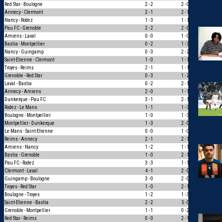
Red Star - Boulogne
2 - 2
2 - 0
0
Annecy - Clermont
2 - 1
2 - 1
3
Nancy - Rodez
1 - 3
1 - 1
0
Pau FC - Grenoble
2 - 2
2 - 0
0
Amiens - Laval
0 - 0
1 - 0
0
Bastia - Montpellier
0 - 2
1 - 3
1
Nancy - Guingamp
0 - 3
2 - 2
0
Saint-Etienne - Clermont
1 - 0
1 - 1
0
Troyes - Reims
2 - 1
1 - 1
0
Grenoble - Red Star
0 - 3
1 - 2
1
Laval - Bastia
0 - 2
2 - 1
0
Annecy - Amiens
2 - 0
1 - 1
0
Dunkerque - Pau FC
3 - 1
2 - 1
1
Rodez - Le Mans
1 - 1
1 - 3
0
Boulogne - Montpellier
1 - 0
1 - 3
0
Montpellier - Dunkerque
1 - 3
2 - 0
0
Le Mans - Saint-Etienne
0 - 0
1 - 0
0
Reims - Annecy
2 - 1
2 - 1
3
Amiens - Nancy
1 - 2
1 - 1
0
Bastia - Grenoble
1 - 0
2 - 1
1
Pau FC - Rodez
3 - 3
1 - 1
1
Clermont - Laval
4 - 1
2 - 0
1
Guingamp - Boulogne
3 - 0
2 - 0
1
Troyes - Red Star
1 - 0
2 - 1
1
Boulogne - Troyes
1 - 2
1 - 3
1
Saint-Etienne - Bastia
2 - 2
5 - 0
0
Grenoble - Montpellier
1 - 1
0 - 2
0
Red Star - Reims
0 - 0
2 - 1
0