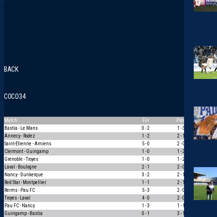
BACK
COCO34
Match
Fin
Préd
Pts
Bastia - Le Mans
0 - 2
1 - 3
1
Annecy - Rodez
1 - 2
2 - 1
0
Saint-Etienne - Amiens
5 - 0
2 - 0
1
Clermont - Guingamp
1 - 0
1 - 2
0
Grenoble - Troyes
1 - 0
1 - 2
0
Laval - Boulogne
2 - 1
2 - 0
1
Nancy - Dunkerque
3 - 2
2 - 1
1
Red Star - Montpellier
1 - 1
2 - 1
0
Reims - Pau FC
5 - 3
2 - 0
1
Troyes - Laval
4 - 0
2 - 0
1
Pau FC - Nancy
1 - 3
1 - 1
0
Guingamp - Bastia
0 - 1
3 - 1
0