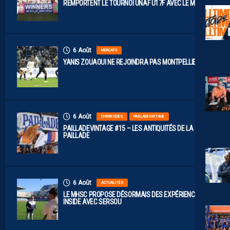
REMPORTENT LE TOURNOI UNAF U17F AVEC LE MAROC
6 Août
MERCATO
YANIS ZOUAOUI NE REJOINDRA PAS MONTPELLIER…
6 Août
CHRONIQUES
PAILLADEVINTAGE
PAILLADEVINTAGE #15 – LES ANTIQUITÉS DE LA
PAILLADE
6 Août
ACTUALITÉS
LE MHSC PROPOSE DÉSORMAIS DES EXPÉRIENCES
INSIDE AVEC SERSOU