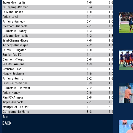
Troyes - Montpellier
1 - 0
0 - 2
0
Guingamp - Red Star
0 - 4
2 - 0
0
Le Mans - Bastia
1 - 0
1 - 1
0
Rodez - Laval
1 - 1
2 - 1
0
Amiens - Annecy
0 - 1
2 - 0
0
Clermont - Grenoble
2 - 1
2 - 1
3
Dunkerque - Nancy
1 - 3
2 - 0
0
Le Mans - Montpellier
1 - 2
1 - 3
1
Saint-Etienne - Rodez
4 - 0
1 - 2
0
Annecy - Dunkerque
2 - 2
1 - 1
1
Reims - Guingamp
1 - 0
2 - 1
1
Bastia - Pau FC
1 - 1
1 - 1
3
Clermont - Troyes
0 - 0
2 - 1
0
Red Star - Amiens
1 - 3
1 - 1
0
Grenoble - Laval
1 - 1
1 - 2
0
Nancy - Boulogne
1 - 0
2 - 0
1
Amiens - Reims
2 - 2
1 - 2
0
Laval - Saint-Etienne
3 - 3
1 - 3
0
Dunkerque - Clermont
2 - 2
1 - 0
0
Rodez - Nancy
0 - 0
2 - 1
0
Pau FC - Annecy
2 - 0
1 - 0
1
Troyes - Grenoble
2 - 1
2 - 0
1
Montpellier - Red Star
1 - 1
2 - 0
0
Guingamp - Le Mans
3 - 3
2 - 1
0
Total
163
BACK