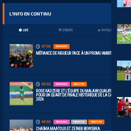
L’INFO EN CONTINU
🔴 LIVE
💬 DÉBATS
🔥 POPULAIRES
07:00
MHSC-DFCO
MÉFIANCE DE RIGUEUR FACE À UN PROMU AMBITIEUX
00:02
FÉMININES
SÉLECTION
ROSE KADZERE ET L’ÉQUIPE DU MALAWI QUALIFIÉES
POUR UN QUART DE FINALE HISTORIQUE DE LA CAN
2026
00:00
FÉMININES
FORMATION
SÉLECTION
CHAÏMA MAATOUG ET ZEÏNEB BENYEBKA