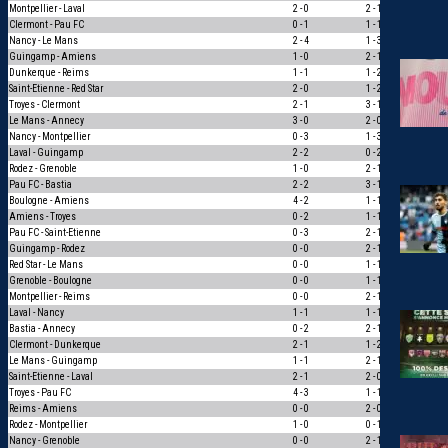
Montpellier - Laval
2 - 0
2 - 1
1
Clermont - Pau FC
0 - 1
1 - 1
0
Nancy - Le Mans
2 - 4
1 - 3
1
Guingamp - Amiens
1 - 0
2 - 1
1
Dunkerque - Reims
1 - 1
1 - 2
0
Saint-Etienne - Red Star
2 - 0
1 - 2
0
Troyes - Clermont
2 - 1
3 - 1
1
Le Mans - Annecy
3 - 0
2 - 0
1
Nancy - Montpellier
0 - 3
1 - 3
1
Laval - Guingamp
2 - 2
0 - 2
0
Rodez - Grenoble
1 - 0
2 - 1
1
Pau FC - Bastia
2 - 2
3 - 1
0
Boulogne - Amiens
4 - 2
1 - 1
0
Amiens - Troyes
0 - 2
1 - 1
0
Pau FC - Saint-Etienne
0 - 3
2 - 1
0
Guingamp - Rodez
0 - 0
2 - 1
0
Red Star - Le Mans
0 - 0
1 - 1
1
Grenoble - Boulogne
0 - 0
1 - 1
1
Montpellier - Reims
0 - 0
2 - 1
0
Laval - Nancy
1 - 1
1 - 1
3
Bastia - Annecy
0 - 2
2 - 1
0
Clermont - Dunkerque
2 - 1
1 - 2
0
Le Mans - Guingamp
1 - 1
2 - 1
0
Saint-Etienne - Laval
2 - 1
2 - 0
1
Troyes - Pau FC
4 - 3
1 - 1
0
Reims - Amiens
0 - 0
2 - 0
0
Rodez - Montpellier
1 - 0
0 - 1
0
Nancy - Grenoble
0 - 0
2 - 1
0