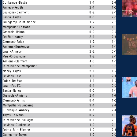
Dunkerque - Bastia
1 - 1
2 - 0
0
Annecy - Red Star
2 - 1
1 - 2
0
Boulogne - Clermont
0 - 2
2 - 1
0
Bastia - Troyes
0 - 0
2 - 1
0
Guingamp - Saint-Etienne
1 - 2
2 - 1
0
Montpellier - Le Mans
4 - 2
1 - 1
0
Grenoble - Reims
0 - 0
0 - 2
0
Red Star - Nancy
2 - 1
2 - 0
1
Clermont - Rodez
1 - 2
1 - 1
0
Amiens - Dunkerque
1 - 4
1 - 1
0
Laval - Annecy
2 - 2
0 - 1
0
Pau FC - Boulogne
1 - 2
2 - 1
0
Amiens - Clermont
4 - 3
1 - 1
0
Saint-Etienne - Montpellier
1 - 0
0 - 1
0
Nancy - Troyes
2 - 1
1 - 3
0
Le Mans - Laval
1 - 1
2 - 0
0
Rodez - Red Star
1 - 1
1 - 2
0
Laval - Pau FC
0 - 1
0 - 2
1
Bastia - Nancy
0 - 0
1 - 1
1
Grenoble - Amiens
2 - 1
1 - 0
1
Clermont - Reims
0 - 1
1 - 2
1
Montpellier - Guingamp
3 - 1
2 - 0
1
Dunkerque - Annecy
0 - 1
2 - 0
0
Troyes - Le Mans
0 - 2
1 - 1
0
Saint-Etienne - Boulogne
0 - 1
2 - 1
0
Le Mans - Dunkerque
1 - 0
2 - 1
1
Reims - Saint-Etienne
1 - 0
2 - 0
1
Guingamp - Troyes
1 - 0
0 - 2
0