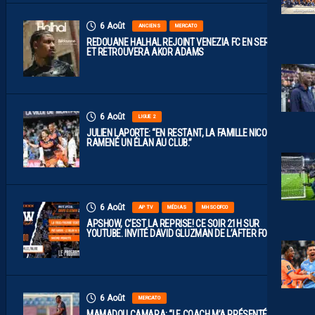
6 Août
ANCIENS
MERCATO
REDOUANE HALHAL REJOINT VENEZIA FC EN SERIE A
ET RETROUVERA AKOR ADAMS
6 Août
LIGUE 2
JULIEN LAPORTE: “EN RESTANT, LA FAMILLE NICOLLIN A
RAMENÉ UN ÉLAN AU CLUB.”
6 Août
AP TV
MÉDIAS
MHSC-DFCO
APSHOW, C’EST LA REPRISE! CE SOIR 21H SUR
YOUTUBE. INVITÉ DAVID GLUZMAN DE L’AFTER FOOT.
6 Août
MERCATO
MAMADOU CAMARA: “LE COACH M’A PRÉSENTÉ LE