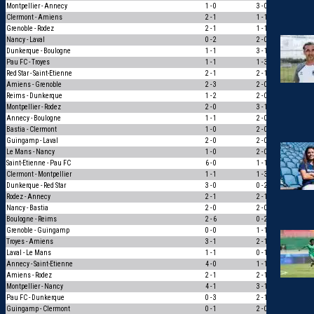
Montpellier - Annecy
1 - 0
3 - 0
1
Clermont - Amiens
2 - 1
1 - 1
0
Grenoble - Rodez
2 - 1
1 - 1
0
Nancy - Laval
0 - 2
2 - 0
0
Dunkerque - Boulogne
1 - 1
3 - 1
0
Pau FC - Troyes
1 - 1
1 - 3
0
Red Star - Saint-Etienne
2 - 1
2 - 1
3
Amiens - Grenoble
2 - 3
2 - 0
0
Reims - Dunkerque
1 - 2
2 - 0
0
Montpellier - Rodez
2 - 0
3 - 1
1
Annecy - Boulogne
1 - 1
2 - 0
0
Bastia - Clermont
1 - 0
2 - 0
1
Guingamp - Laval
2 - 0
2 - 0
3
Le Mans - Nancy
1 - 0
2 - 0
1
Saint-Etienne - Pau FC
6 - 0
1 - 1
0
Clermont - Montpellier
1 - 1
1 - 3
0
Dunkerque - Red Star
3 - 0
0 - 2
0
Rodez - Annecy
2 - 1
2 - 1
3
Nancy - Bastia
2 - 0
2 - 0
3
Boulogne - Reims
2 - 6
0 - 2
1
Grenoble - Guingamp
0 - 0
1 - 1
1
Troyes - Amiens
3 - 1
2 - 1
1
Laval - Le Mans
1 - 1
0 - 1
0
Annecy - Saint-Etienne
4 - 0
1 - 1
0
Amiens - Rodez
2 - 1
2 - 1
3
Montpellier - Nancy
4 - 1
3 - 1
1
Pau FC - Dunkerque
0 - 3
2 - 1
0
Guingamp - Clermont
0 - 1
2 - 0
0