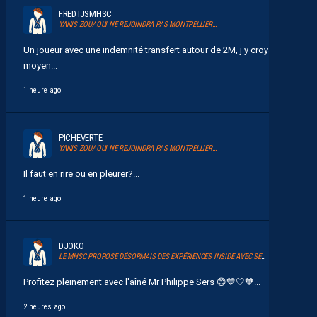
FREDTJSMHSC
YANIS ZOUAOUI NE REJOINDRA PAS MONTPELLIER…
Un joueur avec une indemnité transfert autour de 2M, j y croyais
moyen...
1 heure ago
PICHEVERTE
YANIS ZOUAOUI NE REJOINDRA PAS MONTPELLIER…
Il faut en rire ou en pleurer?...
1 heure ago
DJOKO
LE MHSC PROPOSE DÉSORMAIS DES EXPÉRIENCES INSIDE AVEC SERSOU
Profitez pleinement avec l'aîné Mr Philippe Sers 😊💙🤍🧡...
2 heures ago