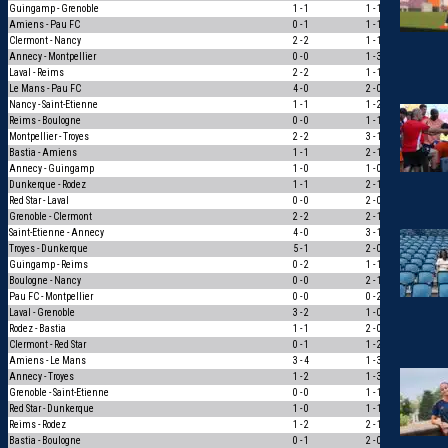
Guingamp - Grenoble
1 - 1
1 - 1
3
Amiens - Pau FC
0 - 1
1 - 1
0
Clermont - Nancy
2 - 2
1 - 1
1
Annecy - Montpellier
0 - 0
1 - 3
0
Laval - Reims
2 - 2
1 - 1
1
Le Mans - Pau FC
4 - 0
2 - 0
1
Nancy - Saint-Etienne
1 - 1
1 - 2
0
Reims - Boulogne
0 - 0
1 - 1
1
Montpellier - Troyes
2 - 2
3 - 1
0
Bastia - Amiens
1 - 1
2 - 1
0
Annecy - Guingamp
1 - 0
1 - 0
3
Dunkerque - Rodez
1 - 1
2 - 1
0
Red Star - Laval
0 - 0
2 - 0
0
Grenoble - Clermont
2 - 2
2 - 1
0
Saint-Etienne - Annecy
4 - 0
3 - 1
1
Troyes - Dunkerque
5 - 1
2 - 0
1
Guingamp - Reims
0 - 2
1 - 1
0
Boulogne - Nancy
0 - 0
2 - 1
0
Pau FC - Montpellier
0 - 0
0 - 2
0
Laval - Grenoble
3 - 2
1 - 0
1
Rodez - Bastia
1 - 1
2 - 0
0
Clermont - Red Star
0 - 1
1 - 2
1
Amiens - Le Mans
3 - 4
1 - 3
1
Annecy - Troyes
1 - 2
1 - 3
1
Grenoble - Saint-Etienne
0 - 0
1 - 1
1
Red Star - Dunkerque
1 - 0
1 - 1
0
Reims - Rodez
1 - 2
2 - 1
0
Bastia - Boulogne
0 - 1
2 - 0
0