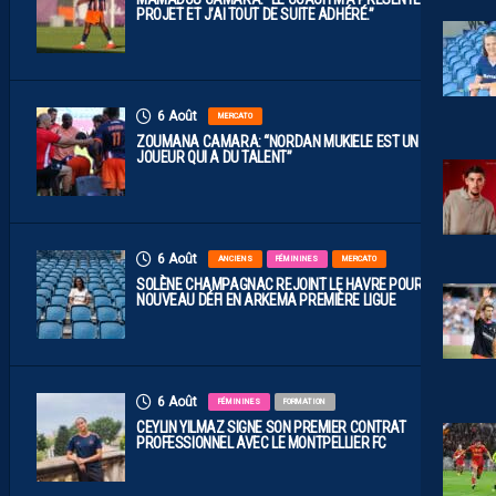
PROJET ET J’AI TOUT DE SUITE ADHÉRÉ.”
6 Août
MERCATO
ZOUMANA CAMARA: “NORDAN MUKIELE EST UN
JOUEUR QUI A DU TALENT”
6 Août
ANCIENS
FÉMININES
MERCATO
SOLÈNE CHAMPAGNAC REJOINT LE HAVRE POUR UN
NOUVEAU DÉFI EN ARKEMA PREMIÈRE LIGUE
6 Août
FÉMININES
FORMATION
CEYLIN YILMAZ SIGNE SON PREMIER CONTRAT
PROFESSIONNEL AVEC LE MONTPELLIER FC