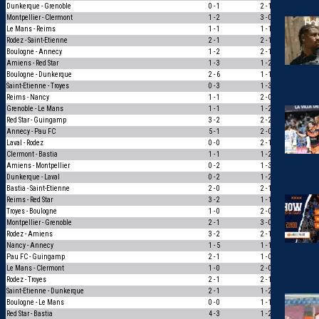
Dunkerque - Grenoble
0 - 1
2 - 1
0
Montpellier - Clermont
1 - 2
3 - 0
0
Le Mans - Reims
1 - 1
1 - 1
3
Rodez - Saint-Etienne
2 - 1
2 - 1
3
Boulogne - Annecy
1 - 2
2 - 1
0
Amiens - Red Star
1 - 3
1 - 2
1
Boulogne - Dunkerque
2 - 6
1 - 1
0
Saint-Etienne - Troyes
0 - 3
1 - 3
1
Reims - Nancy
1 - 1
2 - 0
0
Grenoble - Le Mans
1 - 1
1 - 2
0
Red Star - Guingamp
3 - 2
2 - 2
0
Annecy - Pau FC
5 - 1
2 - 0
1
Laval - Rodez
0 - 0
2 - 1
0
Clermont - Bastia
1 - 1
1 - 2
0
Amiens - Montpellier
0 - 2
1 - 3
1
Dunkerque - Laval
0 - 2
1 - 2
1
Bastia - Saint-Etienne
2 - 0
2 - 1
1
Reims - Red Star
3 - 2
1 - 1
0
Troyes - Boulogne
1 - 0
2 - 0
1
Montpellier - Grenoble
2 - 1
3 - 0
1
Rodez - Amiens
3 - 2
2 - 1
1
Nancy - Annecy
1 - 5
1 - 1
0
Pau FC - Guingamp
2 - 1
1 - 0
1
Le Mans - Clermont
1 - 0
2 - 0
1
Rodez - Troyes
2 - 1
2 - 1
3
Saint-Etienne - Dunkerque
2 - 1
1 - 2
0
Boulogne - Le Mans
0 - 0
1 - 1
1
Red Star - Bastia
4 - 3
1 - 2
0