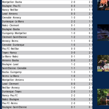
Montpellier - Bastia
2 - 0
2 - 0
3
Boulogne - Pau FC
0 - 3
1 - 1
0
Nancy - Red Star
0 - 1
1 - 1
0
Laval - Amiens
0 - 3
2 - 1
0
Grenoble - Annecy
1 - 3
1 - 1
0
Dunkerque - Le Mans
2 - 2
1 - 1
1
Rodez - Clermont
0 - 1
2 - 1
0
Boulogne - Bastia
1 - 0
1 - 1
0
Guingamp - Montpellier
1 - 0
0 - 2
0
Clermont - Saint-Etienne
1 - 2
1 - 3
1
Annecy - Reims
1 - 1
0 - 2
0
Grenoble - Dunkerque
1 - 0
1 - 1
0
Pau FC - Red Star
0 - 3
1 - 0
0
Troyes - Nancy
3 - 0
2 - 1
1
Le Mans - Rodez
0 - 1
2 - 1
0
Amiens - Bastia
0 - 0
2 - 0
0
Boulogne - Laval
1 - 2
1 - 2
3
Saint-Etienne - Grenoble
1 - 1
3 - 0
0
Bastia - Guingamp
1 - 3
1 - 1
0
Reims - Le Mans
1 - 0
1 - 1
0
Montpellier - Amiens
1 - 1
3 - 0
0
Laval - Clermont
0 - 0
2 - 0
0
Red Star - Annecy
1 - 0
2 - 1
1
Dunkerque - Troyes
2 - 0
1 - 0
1
Nancy - Pau FC
2 - 2
1 - 2
0
Rodez - Boulogne
1 - 0
2 - 0
1
Pau FC - Reims
2 - 0
1 - 2
0
Boulogne - Saint-Etienne
0 - 1
0 - 3
1