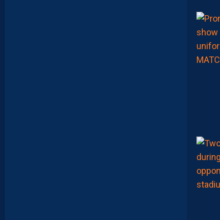
B
R
I
E
F
M
H
S
C
-
D
I
J
O
N
E
T
I
N
V
I
T
É
V
I
S
T
A
.
L
E
S