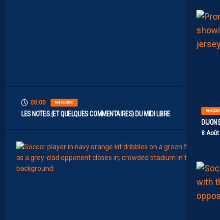
N
T
L
’
O
G
C
N
I
C
E
00:00
MHSC-DFCO
ANECDO
LES NOTES (ET QUELQUES COMMENTAIRES) DU MIDI LIBRE
DIJON 
8 Août
9
Août
BILLET
MHSC
D
A
Y
L
A
M