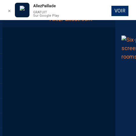
AllezPaillade
VOIR
✕
GRATUIT
Sur Google Play
DIRECT