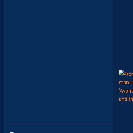
E
N
S
E
U
R
D
I
J
O
N
N
A
I
S
C
O
N
T
R
E
S
O
N
C
A
M
P