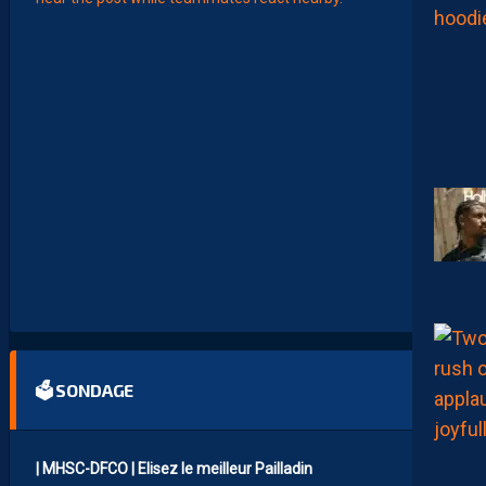
L
E
M
H
S
C
7
È
M
E
C
E
D
I
M
A
N
C
H
E
🗳 SONDAGE
| MHSC-DFCO | Elisez le meilleur Pailladin