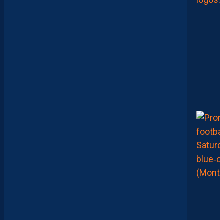
O
U
E
N
T
E
N
S
E
M
B
L
E
P
O
U
R
L
A
P
R
E
M
I
È
R
E
F
O
I
S
”