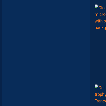
-
1
D
F
C
O
:
L
E
R
É
S
U
M
É
V
I
D
É
O
D
E
L
A
R
E
N
C
O
N
T
R