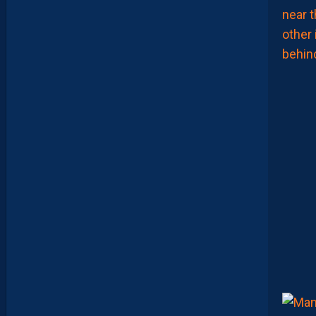
D
U
N
P
E
U
P
L
U
S
D
E
M
A
T
U
R
I
T
É
P
O
U
R
N
O
S
P
A
I
L
L