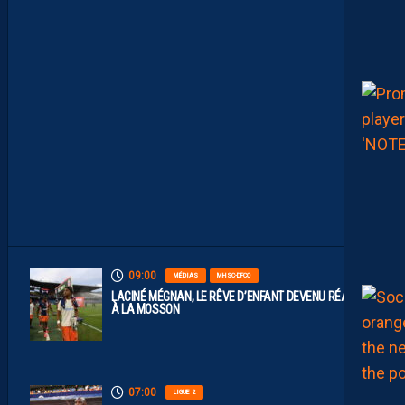
R
E
P
L
A
Y
S
S
O
N
T
D
I
S
P
O
S
.
09:00
MÉDIAS
MHSC-DFCO
LACINÉ MÉGNAN, LE RÊVE D’ENFANT DEVENU RÉALITÉ
À LA MOSSON
07:00
LIGUE 2