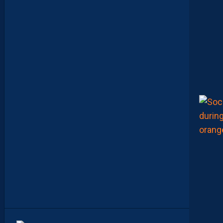
M
E
D
D
A
H
A
D
É
J
À
B
R
O
U
I
L
L
É
L
E
S
C
A
R
T
E
S