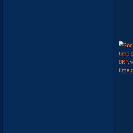
U
I
T
S
A
P
R
É
P
A
R
A
T
I
O
N
E
N
B
A
T
T
A
N
T
L
A
R
G
E
M
E