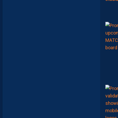
A
D
E
S
J
O
U
E
U
R
S
Q
U
I
S
E
D
É
C
O
U
V
R
E
N
T
E
T
Q
U
I
J