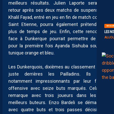
meilleurs résultats. Julien Laporte sera de
retour après ses deux matchs de suspension.
Khalil Fayad, entré en jeu en fin de match contre
Saint Etienne, pourra également prétendre à
MHSC-DF
plus de temps de jeu. Enfin, cette rencontre
LES NO
AUJOU
face à Dunkerque pourrait permettre de voir
pour la première fois Ayanda Sishuba sous la
tunique orange et bleu.
Les Dunkerquois, dixièmes au classement sont
juste derrières les Pailladins. Ils sont
notamment impressionnants par leur force
offensive avec seize buts marqués. Cela se
remarque avec trois joueurs dans les dix
meilleurs buteurs. Enzo Bardeli se démarque
avec quatre buts et trois passes décisives.