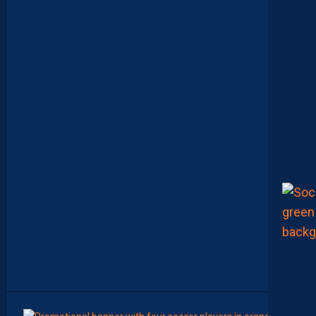
R
A
U
L
T
A
I
S
E
C
O
N
S
T
A
M
M
E
N
T
À
L
’
A
R
R
Ê
T
9