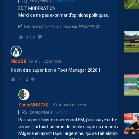
En réponse à
empereur34
EDIT MODERATION :
Merci de ne pas exprimer d’opinions politiques.
Dernière édition il y a 1 mois par MPSC-MHSC
0
0
Nico38
8 juin 2026 15:56
Il doit être super bon à Foot Manager 2026 !
1
0
YanisMHSC30
8 juin 2026 17:20
En réponse à
Nico38
Pas super réaliste maintenant FM, j’ai essayé cette
année, j’ai fais huitième de finale coupe du monde avec
l’Algérie en ayant tapé l’argentine, qui se fait éliminé dès