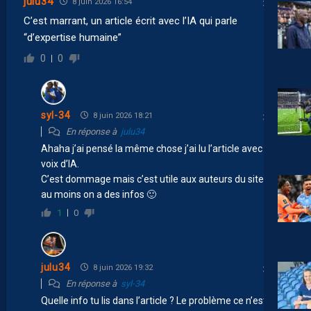
julu34
8 juin 2026 16:54
C’est marrant, un article écrit avec l’IA qui parle
“d’expertise humaine”
0
0
syl-34
8 juin 2026 18:21
En réponse à
julu34
Ahaha j’ai pensé la même chose j’ai lu l’article avec une
voix d’IA.
C’est dommage mais c’est utile aux auteurs du site, et
au moins on a des infos 🙂
1
0
julu34
8 juin 2026 19:32
En réponse à
syl-34
Quelle info tu lis dans l’article ? Le problème ce n’est pas