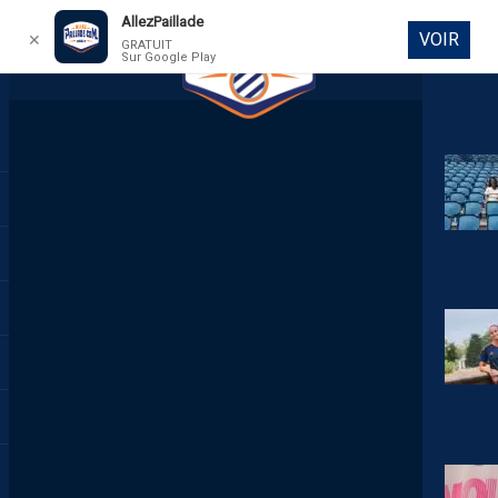
AllezPaillade
VOIR
✕
GRATUIT
Sur Google Play
DIRECT