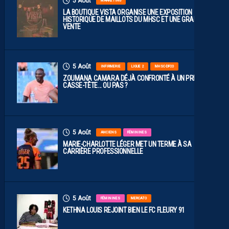
5 Août
MARKETING
LA BOUTIQUE VISTA ORGANISE UNE EXPOSITION
HISTORIQUE DE MAILLOTS DU MHSC ET UNE GRANDE
VENTE
5 Août
INFIRMERIE
LIGUE 2
MHSC-DFCO
ZOUMANA CAMARA DÉJÀ CONFRONTÉ À UN PREMIER
CASSE-TÊTE… OU PAS ?
5 Août
ANCIENS
FÉMININES
MARIE-CHARLOTTE LÉGER MET UN TERME À SA
CARRIÈRE PROFESSIONNELLE
5 Août
FÉMININES
MERCATO
KETHNA LOUIS REJOINT BIEN LE FC FLEURY 91