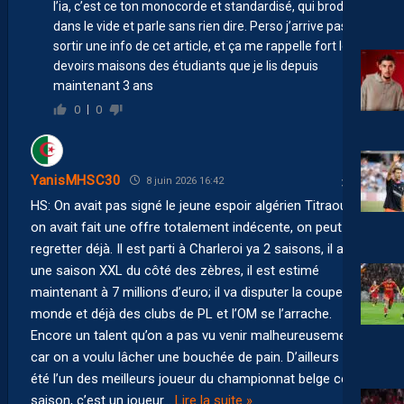
l’ia, c’est ce ton monocorde et standardisé, qui brode
dans le vide et parle sans rien dire. Perso j’arrive pas à
sortir une info de cet article, et ça me rappelle fort les
devoirs maisons des étudiants que je lis depuis
maintenant 3 ans
0
0
YanisMHSC30
8 juin 2026 16:42
HS: On avait pas signé le jeune espoir algérien Titraoui car
on avait fait une offre totalement indécente, on peut le
regretter déjà. Il est parti à Charleroi ya 2 saisons, il a fait
une saison XXL du côté des zèbres, il est estimé
maintenant à 7 millions d’euro; il va disputer la coupe du
monde et déjà des clubs de PL et l’OM se l’arrache.
Encore un talent qu’on a pas vu venir malheureusement
car on a voulu lâcher une bouchée de pain. D’ailleurs ça a
été l’un des meilleurs joueur du championnat belge cette
saison, c’est un joueur
…
Lire la suite »