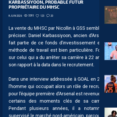
KARBASSIYOON, PROBABLE FUTUR
PROPRIÉTAIRE DU MHSC
3285
123
20
8 JUIN 2026
La vente du MHSC par Nicollin à GSS semble se
préciser. Daniel Karbassiyoon, ancien d’Arsenal,
fait partie de ce fonds d’investissement et sa
méthode de travail est bien particulière. Focus
sur celui qui a du arrêter sa carrière à 22 ans et
son rapport à la data dans le recrutement.
Dans une interview addressée à GOAL en 2017,
l’homme qui occupait alors un rôle de recruteur
pour l’équipe première d’Arsenal est revenue sur
certains des moments clés de sa carrière.
Pendant plusieurs années, il a notamment
supervisé le marché nord-américain, parcourant