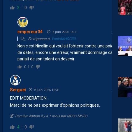
2
0
empereur34
8 juin 2026 18:11
En réponse à
YanisMHSC30
Non c’est Nicollin qui voulait l’obtenir contre une poignée
de dates, encore une erreur, vraiment dommage car on
parlait de son talent en devenir
0
0
Serguei
8 juin 2026 16:31
EDIT MODERATION :
Merci de ne pas exprimer d’opinions politiques.
Dernière édition il y a 1 mois par MPSC-MHSC
4
0