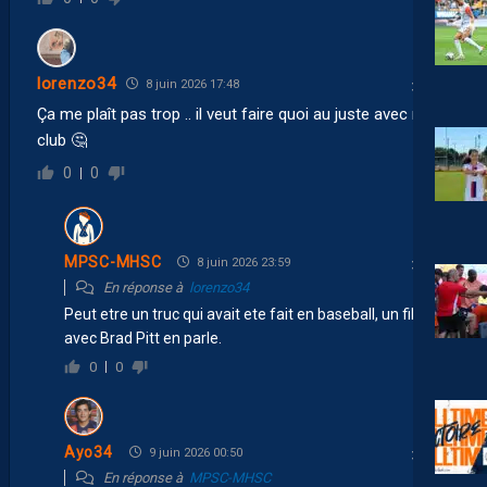
lorenzo34
8 juin 2026 17:48
Ça me plaît pas trop .. il veut faire quoi au juste avec notre
club 🤔
0
0
MPSC-MHSC
8 juin 2026 23:59
En réponse à
lorenzo34
Peut etre un truc qui avait ete fait en baseball, un film
avec Brad Pitt en parle.
0
0
Ayo34
9 juin 2026 00:50
En réponse à
MPSC-MHSC