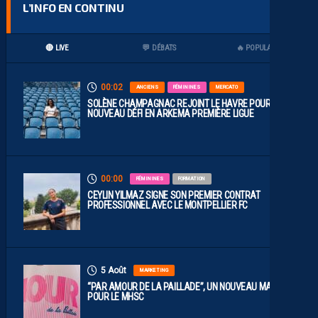
L’INFO EN CONTINU
🔴 LIVE
💬 DÉBATS
🔥 POPULAIRES
00:02
ANCIENS
FÉMININES
MERCATO
SOLÈNE CHAMPAGNAC REJOINT LE HAVRE POUR UN
NOUVEAU DÉFI EN ARKEMA PREMIÈRE LIGUE
00:00
FÉMININES
FORMATION
CEYLIN YILMAZ SIGNE SON PREMIER CONTRAT
PROFESSIONNEL AVEC LE MONTPELLIER FC
5 Août
MARKETING
“PAR AMOUR DE LA PAILLADE”, UN NOUVEAU MAILLOT
POUR LE MHSC