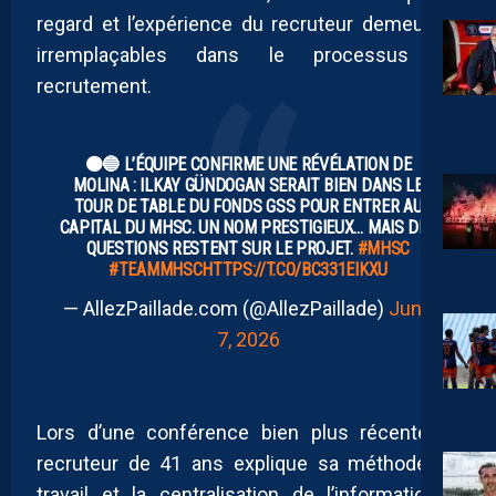
regard et l’expérience du recruteur demeurent
irremplaçables dans le processus de
recrutement.
🟠🔵 L’ÉQUIPE CONFIRME UNE RÉVÉLATION DE
MOLINA : ILKAY GÜNDOGAN SERAIT BIEN DANS LE
TOUR DE TABLE DU FONDS GSS POUR ENTRER AU
CAPITAL DU MHSC. UN NOM PRESTIGIEUX… MAIS DES
QUESTIONS RESTENT SUR LE PROJET.
#MHSC
#TEAMMHSC
HTTPS://T.CO/BC331EIKXU
— AllezPaillade.com (@AllezPaillade)
June
7, 2026
Lors d’une conférence bien plus récente, le
recruteur de 41 ans explique sa méthode de
travail et la centralisation de l’information à