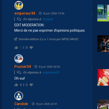
empereur34
8 juin 2026 19:56
En réponse à
Serguei
EDIT MODERATION :
Merci de ne pas exprimer d’opinions politiques.
Dernière édition il y a 1 mois par MPSC-MHSC
1
0
Prunier34
8 juin 2026 20:02
En réponse à
empereur34
Oh oui!
0
0
Candide
8 juin 2026 22:41