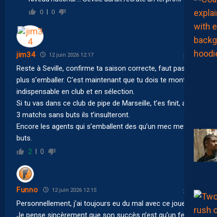
0
0
jim34
12 juin 2026 12:17
Reste à Seville, confirme ta saison correcte, faut pas non
plus s’emballer. C’est maintenant que tu dois te montrer
indispensable en club et en sélection.
Si tu vas dans ce club de pipe de Marseille, t’es finit, après
3 matchs sans buts ils t’insulteront.
Encore les agents qui s’emballent des qu’un mec met 10
buts.
2
0
Funno
12 juin 2026 12:15
Personnellement, j’ai toujours eu du mal avec ce joueur.
Je pense sincèrement que son succès n’est qu’un feu de