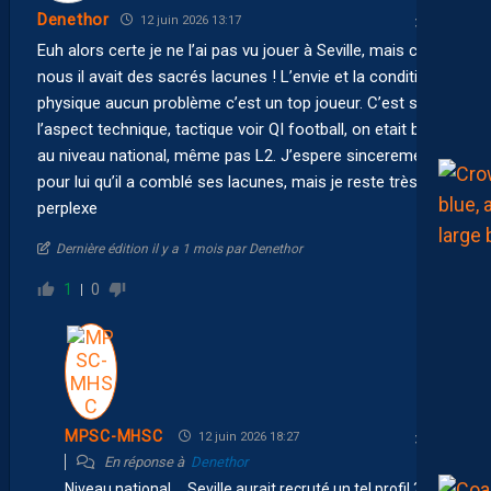
Denethor
12 juin 2026 13:17
Euh alors certe je ne l’ai pas vu jouer à Seville, mais chez
nous il avait des sacrés lacunes ! L’envie et la condition
physique aucun problème c’est un top joueur. C’est sur
l’aspect technique, tactique voir QI football, on etait bien
au niveau national, même pas L2. J’espere sincerement
pour lui qu’il a comblé ses lacunes, mais je reste très
perplexe
Dernière édition il y a 1 mois par Denethor
1
0
MPSC-MHSC
12 juin 2026 18:27
En réponse à
Denethor
Niveau national … Seville aurait recruté un tel profil ?