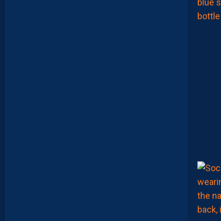
S
N
O
U
V
E
A
U
X
N
U
M
É
R
O
S
D
E
N
O
S
P
A
I
L
L
A
D
I
N
S