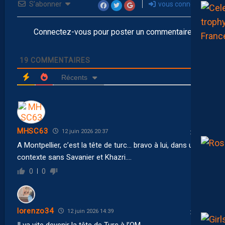
S’abonner
vous connecter
Connectez-vous pour poster un commentaire
19
COMMENTAIRES
Récents
MHSC63
12 juin 2026 20:37
A Montpellier, c’est la tête de turc… bravo à lui, dans un
contexte sans Savanier et Khazri….
0
0
lorenzo34
12 juin 2026 14:39
Il va vite devenir la tête de Turc à l’OM..