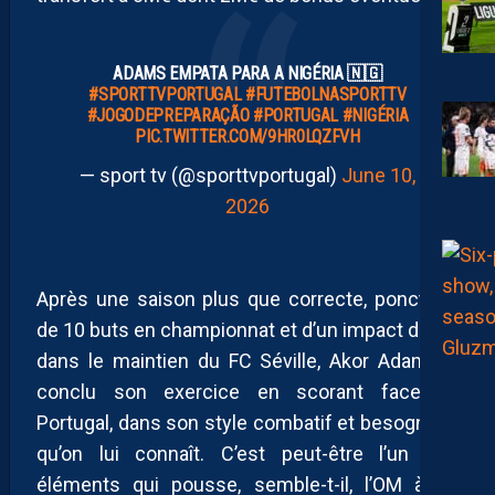
ADAMS EMPATA PARA A NIGÉRIA 🇳🇬
#SPORTTVPORTUGAL
#FUTEBOLNASPORTTV
#JOGODEPREPARAÇÃO
#PORTUGAL
#NIGÉRIA
PIC.TWITTER.COM/9HR0LQZFVH
— sport tv (@sporttvportugal)
June 10,
2026
Après une saison plus que correcte, ponctuée
de 10 buts en championnat et d’un impact direct
dans le maintien du FC Séville, Akor Adams a
conclu son exercice en scorant face au
Portugal, dans son style combatif et besogneux
qu’on lui connaît. C’est peut-être l’un des
éléments qui pousse, semble-t-il, l’OM à se