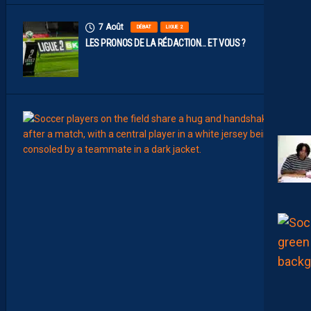
7 Août
DÉBAT
LIGUE 2
LES PRONOS DE LA RÉDACTION… ET VOUS ?
7
Août
MERCA
T
É
J
I
S
A
V
A
N
I
E
R
,
B
R
Y