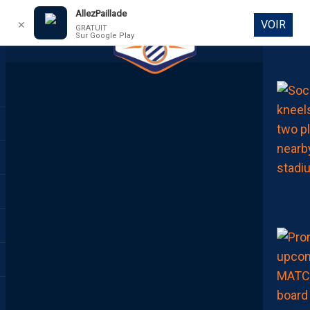
AllezPaillade
VOIR
✕
GRATUIT
Sur Google Play
DIRECT