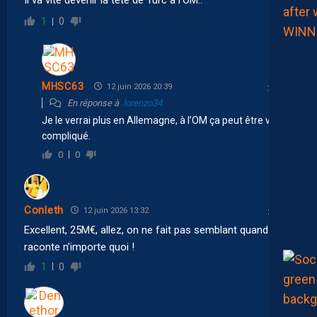
1
0
MHSC63
12 juin 2026 20:39
En réponse à
lorenzo34
Je le verrai plus en Allemagne, à l’OM ça peut être vite
compliqué.
0
0
Conleth
12 juin 2026 13:32
Excellent, 25M€, allez, on ne fait pas semblant quand on
raconte n’importe quoi !
1
0