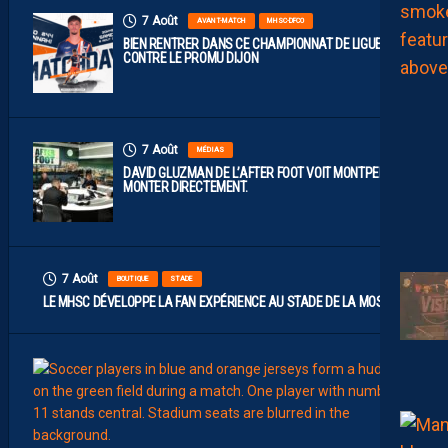
7 Août
AVANT-MATCH
MHSC-DFCO
BIEN RENTRER DANS CE CHAMPIONNAT DE LIGUE 2
CONTRE LE PROMU DIJON
7 Août
MÉDIAS
DAVID GLUZMAN DE L’AFTER FOOT VOIT MONTPELLIER
MONTER DIRECTEMENT.
7 Août
BOUTIQUE
STADE
LE MHSC DÉVELOPPE LA FAN EXPÉRIENCE AU STADE DE LA MOSSON
7
Août
EFFECT
L
E