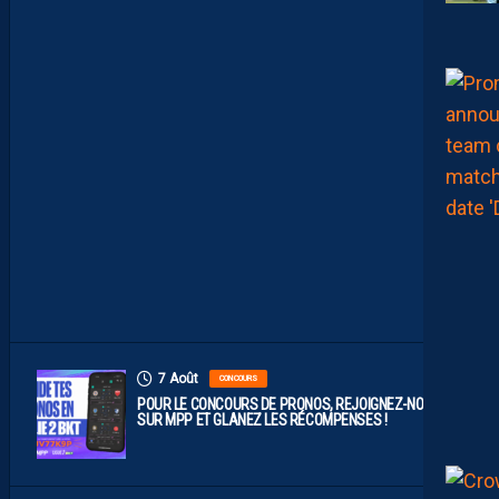
P
O
P
R
O
B
A
B
L
E
F
A
C
E
À
D
I
J
O
N
7 Août
CONCOURS
POUR LE CONCOURS DE PRONOS, REJOIGNEZ-NOUS
SUR MPP ET GLANEZ LES RÉCOMPENSES !