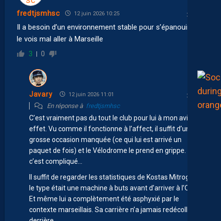
fredtjsmhsc
12 juin 2026 10:25
Il a besoin d’un environnement stable pour s’épanouir, je
le vois mal aller à Marseille
3
0
Javary
12 juin 2026 11:01
En réponse à
fredtjsmhsc
C’est vraiment pas du tout le club pour lui à mon avis en
effet. Vu comme il fonctionne à l’affect, il suffit d’une
grosse occasion manquée (ce qui lui est arrivé un
paquet de fois) et le Vélodrome le prend en grippe. Et là
c’est compliqué…
Il suffit de regarder les statistiques de Kostas Mitroglou,
le type était une machine à buts avant d’arriver à l’OM.
Et même lui a complètement été asphyxié par le
contexte marseillais. Sa carrière n’a jamais redécollé
derrière.