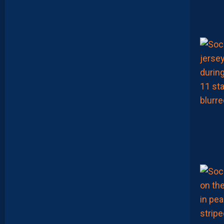
P
O
R
T
E
N
T
L
E
T
O
U
R
N
O
I
U
N
A
F
U
1
7
F
A
V
E
C
L
E
M
A