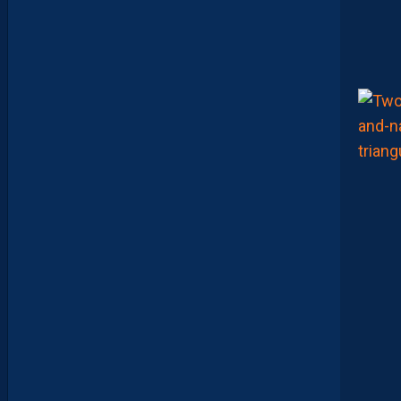
A
N
T
E
I
X
E
I
R
A
…
L
E
S
I
N
F
O
S
D
E
M
O
H
A
M
E
D
T
O
U
B