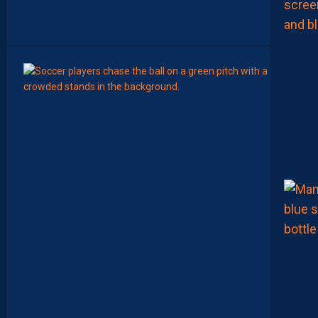
R
O
C
6
Août
MERCA
Y
A
N
I
S
Z
O
U
A
O
U
I
N
E
R
E
J
O
I
N
D