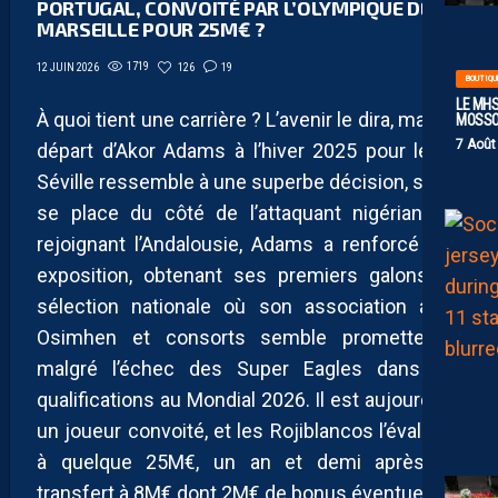
PORTUGAL, CONVOITÉ PAR L’OLYMPIQUE DE
MARSEILLE POUR 25M€ ?
1719
126
19
12 JUIN 2026
BOUTIQU
LE MHS
À quoi tient une carrière ? L’avenir le dira, mais le
MOSS
7 Août
départ d’Akor Adams à l’hiver 2025 pour le FC
Séville ressemble à une superbe décision, si l’on
se place du côté de l’attaquant nigérian. En
rejoignant l’Andalousie, Adams a renforcé son
exposition, obtenant ses premiers galons en
sélection nationale où son association avec
Osimhen et consorts semble prometteuse,
malgré l’échec des Super Eagles dans les
qualifications au Mondial 2026. Il est aujourd’hui
un joueur convoité, et les Rojiblancos l’évaluent
à quelque 25M€, un an et demi après un
transfert à 8M€ dont 2M€ de bonus éventuels.