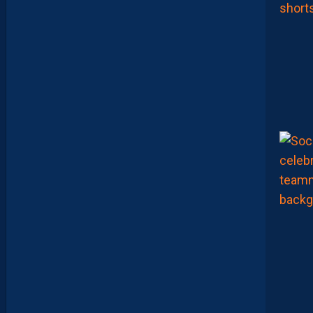
C
H
A
Ï
M
A
M
A
A
T
O
U
G
E
T
Z
E
Ï
N
E
B
B
E
N
Y
E
B
K
A
R
E
M