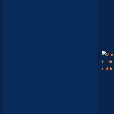
K
M
A
K
E
R
S
E
N
V
O
I
E
N
T
,
E
N
C
O
R
E
,
L
A
P
A
I
L
L
A
D