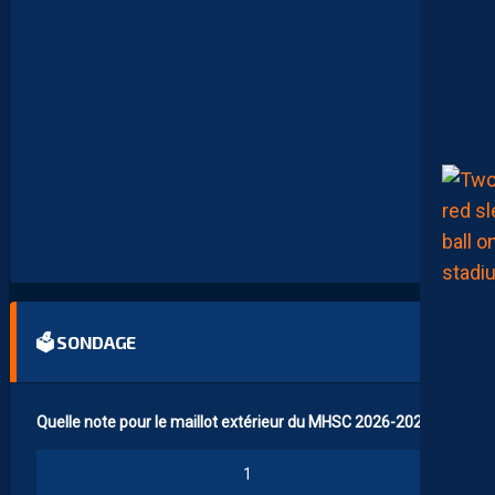
R
A
P
A
S
M
O
N
T
P
E
L
L
I
E
R
…
🗳 SONDAGE
Quelle note pour le maillot extérieur du MHSC 2026-2027 ?
1