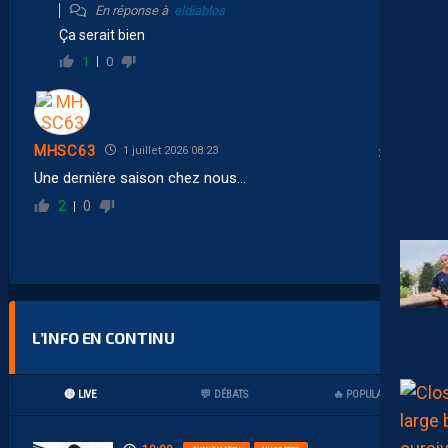
En réponse à
eldiablos
Ça serait bien
1
0
MHSC63
1 juillet 2026 08:23
Une dernière saison chez nous…
2
0
L’INFO EN CONTINU
🔴 LIVE
💬 DÉBATS
🔥 POPULAIRES