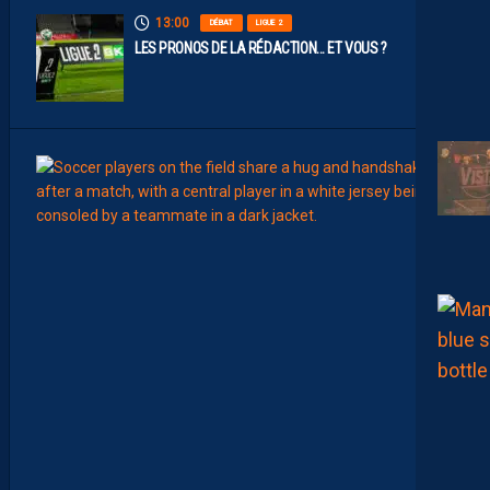
13:00
DÉBAT
LIGUE 2
LES PRONOS DE LA RÉDACTION… ET VOUS ?
12:00
MERCA
T
É
J
I
S
A
V
A
N
I
E
R
,
B
R
Y
A
N