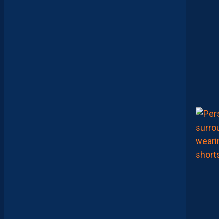
O
R
T
E
N
T
L
E
T
O
U
R
N
O
I
U
N
A
F
U
1
7
F
A
V
E
C
L
E
M
A
R