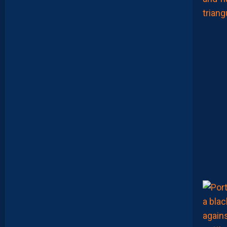
T
É
D
A
V
I
D
G
L
U
Z
M
A
N
D
E
L
’
A
F
T
E
R
F
O
O
T
.
L
E
S
R