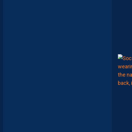
T
E
I
X
E
I
R
A
…
L
E
S
I
N
F
O
S
D
E
M
O
H
A
M
E
D
T
O
U
B
A
C