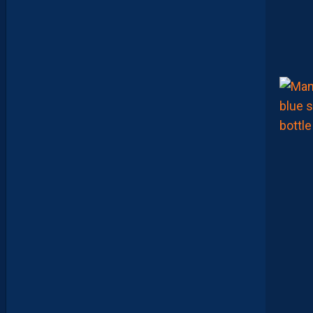
V
I
N
T
A
G
E
#
1
5
–
L
E
S
A
N
T
I
Q
U
I
T
É
S
D
E
L
A
P
A
I
L