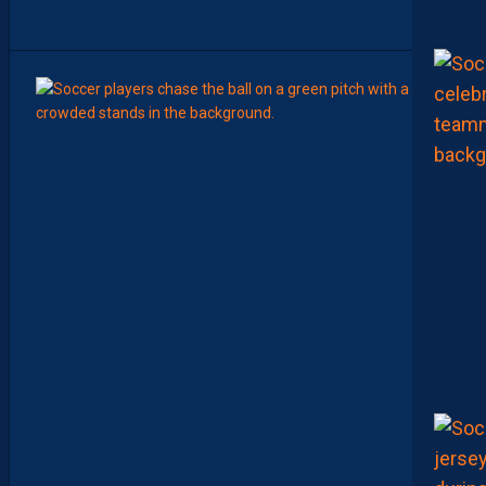
O
C
6
Août
MERCA
Y
A
N
I
S
Z
O
U
A
O
U
I
N
E
R
E
J
O
I
N
D
R
A