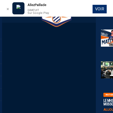
AllezPaillade
VOIR
✕
GRATUIT
Sur Google Play
DIRECT
BOUTIQU
LE MHS
MOSS
AUJOU