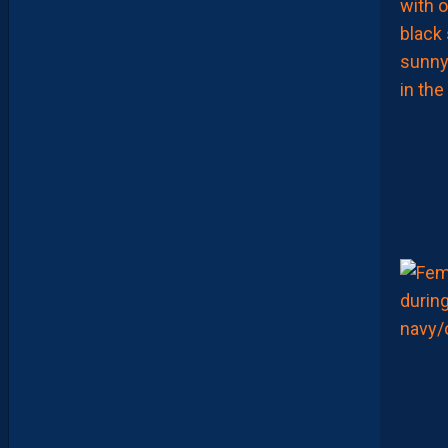
H
A
Ï
M
A
M
A
A
T
O
U
G
E
T
Z
E
Ï
N
E
B
B
E
N
Y
E
B
K
A
R
E
M
P