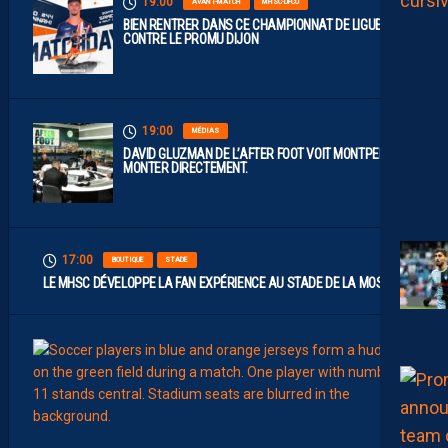
19:00
AVANT-MATCH
MHSC-DFCO
BIEN RENTRER DANS CE CHAMPIONNAT DE LIGUE 2
CONTRE LE PROMU DIJON
19:00
MÉDIAS
DAVID GLUZMAN DE L’AFTER FOOT VOIT MONTPELLIER
MONTER DIRECTEMENT.
17:00
BOUTIQUE
STADE
LE MHSC DÉVELOPPE LA FAN EXPÉRIENCE AU STADE DE LA MOSSON
15:00
EFFECT
L
E
S
N