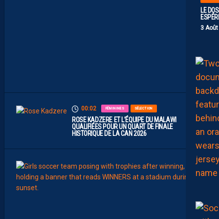
O
M
LE DOS
U
ESPÉR
A
3 Août
M
B
I
T
I
E
U
X
00:02
FÉMININES
SÉLECTION
ROSE KADZERE ET L’ÉQUIPE DU MALAWI
QUALIFIÉES POUR UN QUART DE FINALE
HISTORIQUE DE LA CAN 2026
00:00
FÉMIN
FORM
SÉLE
C