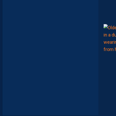
E
N
B
A
R
R
A
G
E
S
D
’
A
C
C
E
S
S
I
O
N
À
L
A
L
I
G
U
E
1