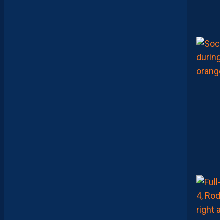
I
S
D
E
S
E
X
P
É
R
I
E
N
C
E
S
I
N
S
I
D
E
A
V
E
C
S
E
R
S
O
U