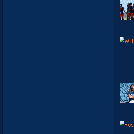
M
A
K
E
R
S
E
N
V
O
I
E
N
T
,
E
N
C
O
R
E
,
L
A
P
A
I
L
L
A
D
E