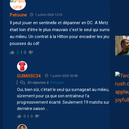
Patoune
1 juillet 2026 12:01
Il peut jouer en sentinelle et dépanner en DC. A Metz il
était loin d’être le plus mauvais c’est le seul qui surnagait
au milieu. Un contrat à la Hilton pour encadrer les jeunes
pousses du cdf.
2
0
GUIMHSC34
1 juillet 2026 20:48
En réponse à
Patoune
Oui, bien sûr, c’était le seul qui surnageait au milieu, c’est
sûrement pour ça que son entraîneur l’a
progressivement écarté. Seulement 19 matchs sur la
dernière saison …
0
0