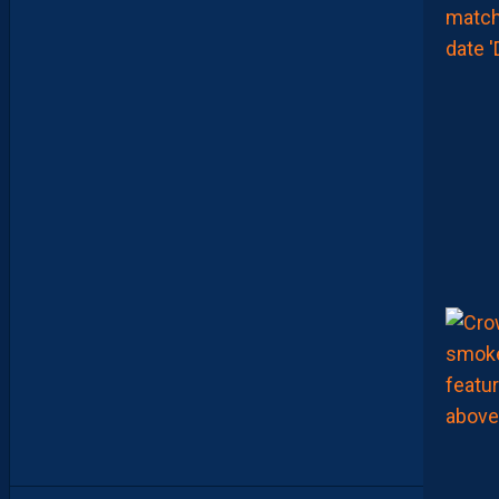
O
U
V
E
A
U
X
N
U
M
É
R
O
S
D
E
N
O
S
P
A
I
L
L
A
D
I
N
S