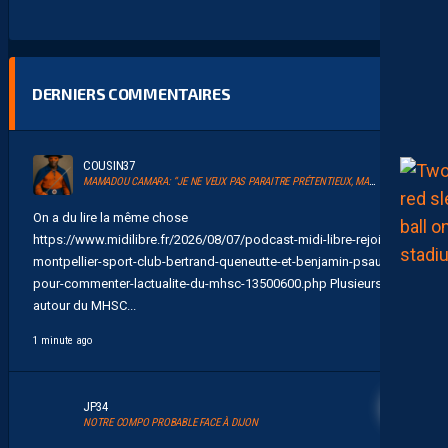
DERNIERS COMMENTAIRES
COUSIN37
MAMADOU CAMARA: “JE NE VEUX PAS PARAITRE PRÉTENTIEUX, MAIS LE MHSC EST UN CLUB DE LIGUE 1”
On a du lire la même chose
https://www.midilibre.fr/2026/08/07/podcast-midi-libre-rejoint-le-
montpellier-sport-club-bertrand-queneutte-et-benjamin-psaume-
pour-commenter-lactualite-du-mhsc-13500600.php Plusieurs rdv
autour du MHSC...
1 minute ago
8
JP34
NOTRE COMPO PROBABLE FACE À DIJON