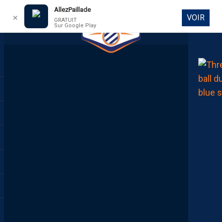
AllezPaillade
VOIR
✕
GRATUIT
Sur Google Play
DIRECT