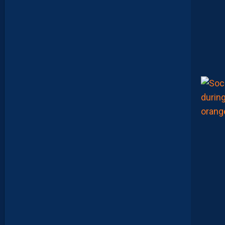
X
,
M
A
I
S
L
E
M
H
S
C
E
S
T
U
N
C
L
U
B
D
E
L
I
G
U
E
1
”