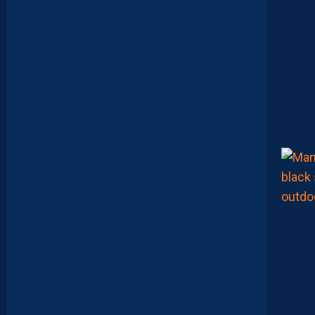
A
V
I
D
G
L
U
Z
M
A
N
D
E
L
’
A
F
T
E
R
F
O
O
T
.
L
E
S
R
E
P
L