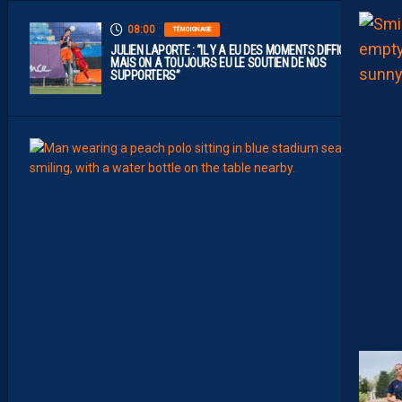
08:00
TÉMOIGNAGE
JULIEN LAPORTE : “IL Y A EU DES MOMENTS DIFFICILES,
MAIS ON A TOUJOURS EU LE SOUTIEN DE NOS
SUPPORTERS”
07:00
MHSC-
Q
U
I
D
D
E
L
A
C
H
A
L
E
U
R
?
D