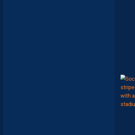
A
:
“
J
E
N
E
V
E
U
X
P
A
S
P
A
R
A
I
T
R
E
P
R
É
T
E
N
T
I
E
U