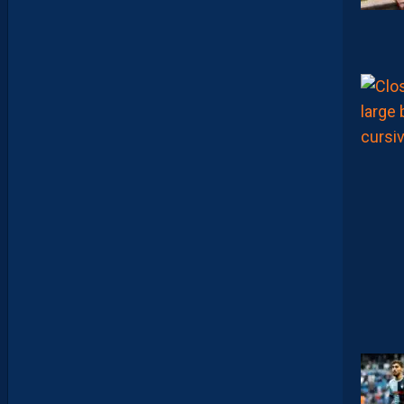
U
P
R
O
M
U
D
I
J
O
N
N
A
I
S
?
Z
O
U
M
A
N
A
C
A
M
A
R
A
M
A
I