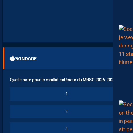
M
B
I
T
I
E
U
X
🗳 SONDAGE
Quelle note pour le maillot extérieur du MHSC 2026-2027 ?
1
2
3