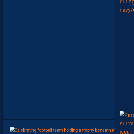
A
R
R
A
G
E
S
D
’
A
C
C
E
S
S
I
O
N
À
L
A
L
I
G
U
E
1
7
Août