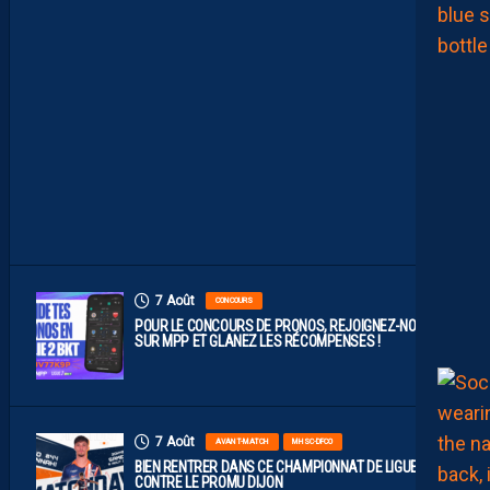
O
B
A
B
L
E
F
A
C
E
À
D
I
J
O
N
7 Août
CONCOURS
POUR LE CONCOURS DE PRONOS, REJOIGNEZ-NOUS
SUR MPP ET GLANEZ LES RÉCOMPENSES !
7 Août
AVANT-MATCH
MHSC-DFCO
BIEN RENTRER DANS CE CHAMPIONNAT DE LIGUE 2
CONTRE LE PROMU DIJON