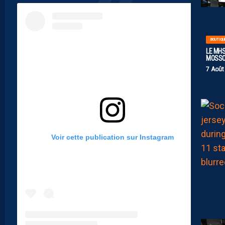
BOUTIQU
LE MHS
MOSS
7 Août
Voir cette publication sur Instagram