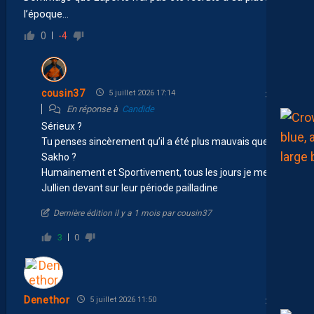
l’époque…
0
-4
cousin37
5 juillet 2026 17:14
En réponse à
Candide
Sérieux ?
Tu penses sincèrement qu’il a été plus mauvais que
Sakho ?
Humainement et Sportivement, tous les jours je mets
Jullien devant sur leur période pailladine
Dernière édition il y a 1 mois par cousin37
3
0
Denethor
5 juillet 2026 11:50