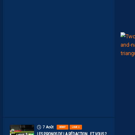
E
A
U
X
N
U
M
É
R
O
S
D
E
N
O
S
P
A
I
L
L
A
D
I
N
S
7 Août
DÉBAT
LIGUE 2
LES PRONOS DE LA RÉDACTION… ET VOUS ?