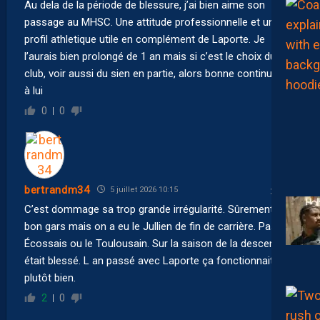
Au dela de la période de blessure, j’ai bien aime son
passage au MHSC. Une attitude professionnelle et un
profil athletique utile en complément de Laporte. Je
l’aurais bien prolongé de 1 an mais si c’est le choix du
club, voir aussi du sien en partie, alors bonne continuation
à lui
0
0
bertrandm34
5 juillet 2026 10:15
C’est dommage sa trop grande irrégularité. Sûrement un
bon gars mais on a eu le Jullien de fin de carrière. Pas l
Écossais ou le Toulousain. Sur la saison de la descente, il
était blessé. L an passé avec Laporte ça fonctionnait
plutôt bien.
2
0