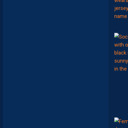
E
R
S
E
N
V
O
I
E
N
T
,
E
N
C
O
R
E
,
L
A
P
A
I
L
L
A
D
E
E
N
B