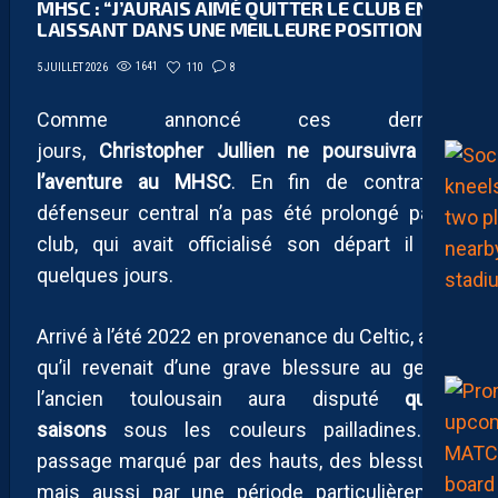
MHSC : “J’AURAIS AIMÉ QUITTER LE CLUB EN LE
LAISSANT DANS UNE MEILLEURE POSITION”
1641
110
8
5 JUILLET 2026
Comme annoncé ces derniers
jours,
Christopher Jullien ne poursuivra pas
l’aventure au MHSC
. En fin de contrat, le
défenseur central n’a pas été prolongé par le
club, qui avait officialisé son départ il y a
quelques jours.
Arrivé à l’été 2022 en provenance du Celtic, alors
qu’il revenait d’une grave blessure au genou,
l’ancien toulousain aura disputé
quatre
saisons
sous les couleurs pailladines. Un
passage marqué par des hauts, des blessures,
mais aussi par une période particulièrement