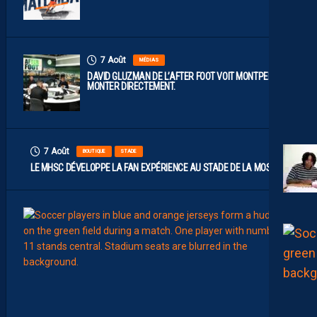
7 Août
MÉDIAS
DAVID GLUZMAN DE L’AFTER FOOT VOIT MONTPELLIER
MONTER DIRECTEMENT.
7 Août
BOUTIQUE
STADE
LE MHSC DÉVELOPPE LA FAN EXPÉRIENCE AU STADE DE LA MOSSON
7
Août
EFFECT
L
E
S
N
O
U
V