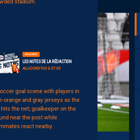
À
L’ARRÊT
AUJOURD'HUI
à
08:00
MHSC-DFCO
LES NOTES DE LA RÉDACTION
AUJOURD'HUI à 07:00
LIGUE 2
LE
MHSC
7ÈME
CE
DIMANCHE
AUJOURD'HUI
à
00:15