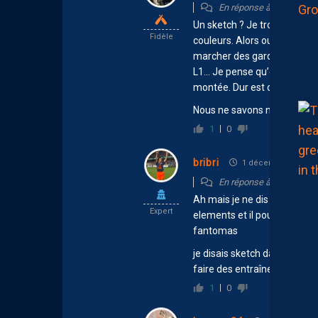
En réponse à
bribri
Un sketch ? Je trouve ça tri
Fidèle
couleurs. Alors oui, certains 
marcher des gardiens est du
L1… Je pense qu’en National 
montée. Dur est de pouvoir 
Nous ne savons ni ce qu’il s
1
0
bribri
1 décembre 2025 17
En réponse à
Babar
Ah mais je ne dis pas que c’
Expert
elements et il pourrait joue
fantomas
je disais sketch dans le sens o
faire des entraînements en
1
0