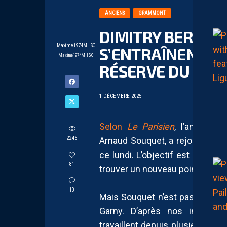
ANCIENS
GRAMMONT
DIMITRY BERTAU
Maxime1974MHSC
S’ENTRAÎNENT EU
Maxime1974MHSC
RÉSERVE DU MHS
1 DÉCEMBRE 2025
Selon
Le Parisien
, l’ancien l
2245
Arnaud Souquet, a rejoint l’ent
ce lundi. L’objectif est clair :
81
trouver un nouveau point de chu
10
Mais Souquet n’est pas le seul 
Garny. D’après nos informat
travaillent depuis plusieurs se