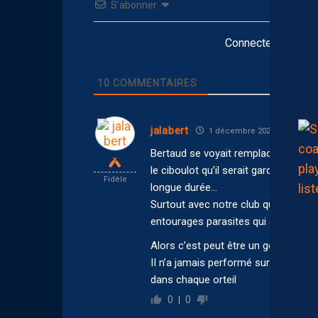
S’abonner
Connectez-vous po
10
COMMENTAIRES
jalabert
1 décembre 2025 23:59
Bertaud se voyait remplacer Omlin av
le ciboulot qu’il serait gardien titula
Fidèle
longue durée…
Surtout avec notre club qui poussait
entourages parasites qui gonflent la
Alors c’est peut être un gentil mec, m
II n’a jamais performé sur une certa
dans chaque orteil
0
0