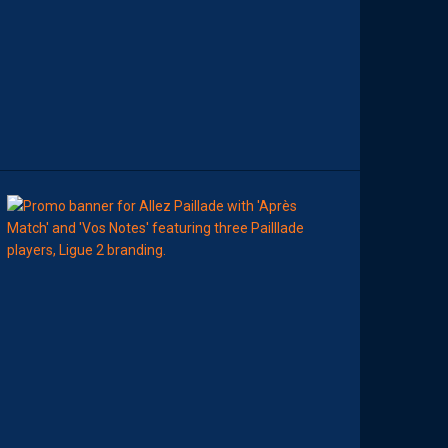
C
E
D
I
M
A
N
C
H
E
00:00
MHSC-DFCO
A
T
T
R
I
B
U
E
Z
V
O
S
P
R