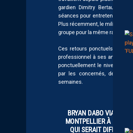
gardien Dimitry Bertaud, lib
séances pour entretenir son ryt
Plus récemment, le milieu de terr
groupe pour la même raison.
Ces retours ponctuels témoign
professionnel à ses anciens j
ponctuellement le niveau d’en
par les concernés, détermin
semaines.
BRYAN DABO VIA
@RMC
MONTPELLIER À UN MOM
QUI SERAIT DIFFICILE