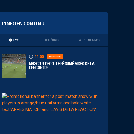
L’INFO EN CONTINU
🔴 LIVE
💬 DÉBATS
🔥 POPULAIRES
11:00
MHSC-DFCO
MHSC 1-1 DFCO : LE RÉSUMÉ VIDÉO DE LA
RENCONTRE
09:00
MHSC-DFCO
L
E
S
T
O
P