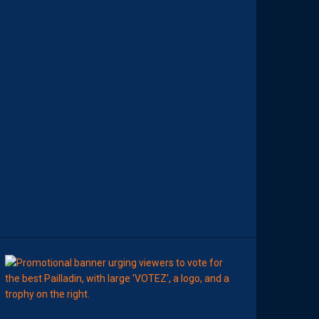
E
M
I
È
R
E
S
N
O
T
E
S
D
E
L
A
S
A
I
S
O
N
8
Août
MHSC-DFCO
E
L