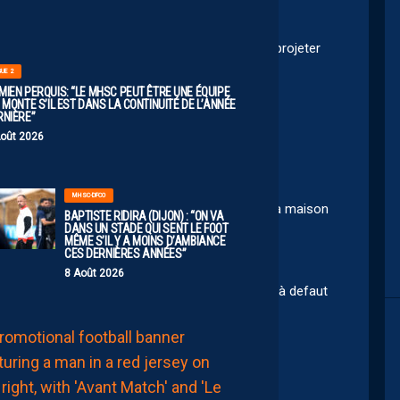
2026
vait jouer latéral droit..ou en 6..et capable de se projeter
GUE 2
t 🤗
MIEN PERQUIS: “LE MHSC PEUT ÊTRE UNE ÉQUIPE
 MONTE S’IL EST DANS LA CONTINUITÉ DE L’ANNÉE
RNIÈRE”
Août 2026
ch 🤣🤣🤣
MHSC-DFCO
isait un titulaire chez nous… peu chere, loin de la maison
BAPTISTE RIDIRA (DIJON) : “ON VA
DANS UN STADE QUI SENT LE FOOT
é le coche…
MÊME S’IL Y A MOINS D’AMBIANCE
CES DERNIÈRES ANNÉES”
entrainement c’est bien !
8 Août 2026
t faire une equipe pour me championnat veteran à defaut
MHSC-DFCO
LE
GROUPE
PAILLADIN
7:36
CONTRE