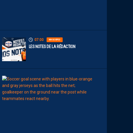
’
A
R
R
Ê
T
07:00
MHSC-DFCO
LES NOTES DE LA RÉDACTION
00:15
LIGUE 2
L
E
M
H
S
C
7
È
M
E