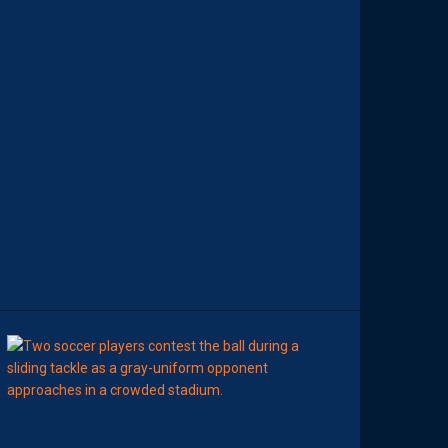
S
&
F
L
O
P
S
D
E
L
A
R
É
D
A
C
T
I
O
N
08:00
BILLET
MHSC-DFCO
U
N