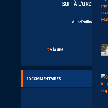
SOIT À L’ORDRE DU 
HTTPS:
— AllezPaillade.com 
A la une
10
COMMENTAIRES