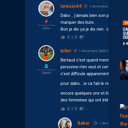
lorenzo34
1 décembre 2025 18:55
Dabo .. j’aimais bien son profil il pou
marquer des buts..
LI
Dieu
Bon je dis ça je dis rien.. c’était avan
DA
QUI
0
0
DE
8 
bribri
1 décembre 2025 16:49
Bertaud c’est quand meme un sket
personne n’en veut et certains en fa
Expert
c’est difficule apparement il a loup
pour dabo… si ca fait le nombre à l’
encore quelques uns et ils pourron
des feminines qui ont été vendues
0
0
Babar
1 décembre 2025 1