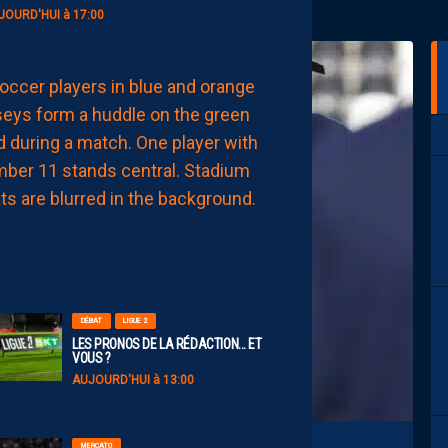
JOURD'HUI à 17:00
EFFECTIF
LES
NOUVEAUX
NUMÉROS
DE
NOS
PAILLADINS
AUJOURD'HUI
à
15:00
DÉBAT
LIGUE 2
LES PRONOS DE LA RÉDACTION… ET
VOUS ?
AUJOURD'HUI à 13:00
MERCATO