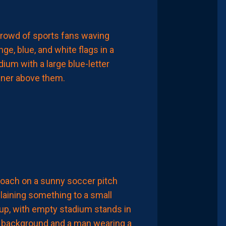
CHRONIQUES
PAILLADEVINTAGE
PAILLADEVINTAGE
#15
–
LES
ANTIQUITÉS
DE
LA
PAILLADE
6
Août
2026
ACTUALITÉS
LE
MHSC
PROPOSE
DÉSORMAIS
DES
EXPÉRIENCES