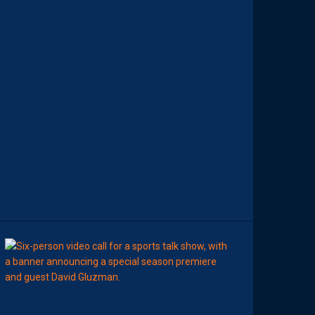
D
E
M
O
H
A
M
E
D
T
O
U
B
A
C
H
E
-
T
E
R
11:00
AP TV
MÉDIAS
A
P