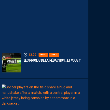
O
S
P
A
I
L
L
A
D
I
N
S
13:00
DÉBAT
LIGUE 2
LES PRONOS DE LA RÉDACTION… ET VOUS ?
12:00
MERCATO
T
É
J