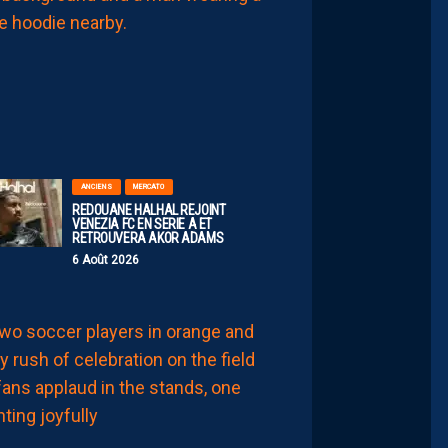
INSIDE
AVEC
SERSOU
6
Août
2026
ANCIENS
MERCATO
REDOUANE HALHAL REJOINT
VENEZIA FC EN SERIE A ET
RETROUVERA AKOR ADAMS
6 Août 2026
LIGUE 2
JULIEN
LAPORTE:
“EN
RESTANT,
LA
FAMILLE
NICOLLIN
A