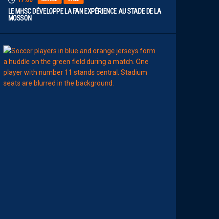
17:00
LE MHSC DÉVELOPPE LA FAN EXPÉRIENCE AU STADE DE LA
MOSSON
15:00
EFFECTIF
L
E
S
N
O
U
V
E
A
U
X
N
U
M
É
R
O
S
D
E
N