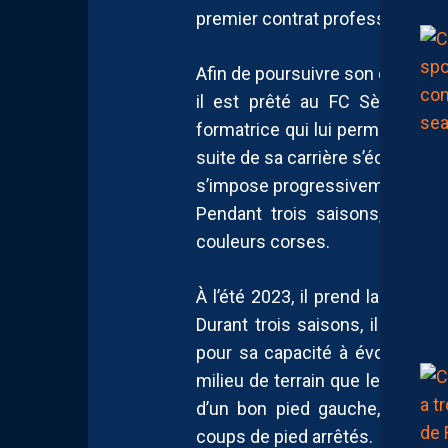
premier contrat professionnel av
Afin de poursuivre son dévelop
il est prêté au FC Sète 34 l
formatrice qui lui permet de fra
suite de sa carrière s’écrira en 
s’impose progressivement comme
Pendant trois saisons, il app
couleurs corses.
À l’été 2023, il prend la direct
Durant trois saisons, il devien
pour sa capacité à évoluer à p
milieu de terrain que le poste 
d’un bon pied gauche, il con
coups de pied arrêtés.