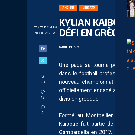
ANCIENS
MERCATO
KYLIAN KAIBOUE
Maxime1974MHSC
DÉFI EN GRÈCE
Maxime1974MHSC
6 JUILLET 2026
Une page se tourne pour Kyli
dans le football professionnel
nouveau championnat. Ce mercr
914
officiellement engagé avec l’I
division grecque.
98
0
Formé au Montpellier Hérault
Kaiboue fait partie de la gén
Gambardella en 2017. Récompe