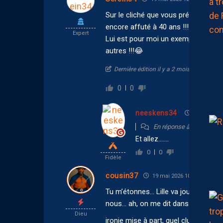
Sur le cliché que vous présentez où 
encore affuté à 40 ans !!!
Expert
Lui est pour moi un exemple pour not
autres !!! 😂
Dernière édition il y a 2 mois par Serein3
0
0
neeskens34
19 mai 2026
En réponse à
Serein34
Et allez…….
0
0
Fidèle
cousin37
19 mai 2026 10:46
Tu m’étonnes… Lille va jouer la LDC l’
nous… ah, on me dit dans l’oreillett
Dieu
ironie mise à part, quel club de bon 