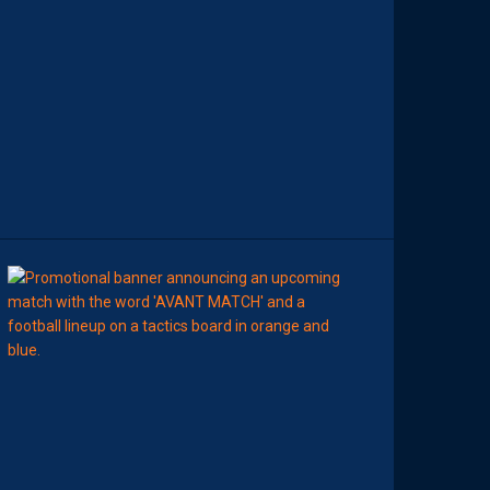
E
D
E
L
A
R
E
N
C
O
N
T
R
E
00:00
MHSC-DFCO
N
O
T
R
E
C
O
M
P
O