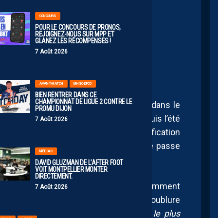
CONCOURS
POUR LE CONCOURS DE PRONOS,
AS FERMÉ À L’IDÉE DE
REJOIGNEZ-NOUS SUR MPP ET
GLANEZ LES RÉCOMPENSES !
OSC
7 Août 2026
AVANT-MATCH
MHSC-DFCO
BIEN RENTRER DANS CE
CHAMPIONNAT DE LIGUE 2 CONTRE LE
 30 juin 2026, l’avenir d’Olivier Giroud dans le
PROMU DIJON
 que jamais en suspens. De retour depuis l’été
7 Août 2026
l’ancien Pailladin a contribué à la qualification
ions avec un bilan de 7 buts et d’une passe
MÉDIAS
championnat.
DAVID GLUZMAN DE L’AFTER FOOT
VOIT MONTPELLIER MONTER
DIRECTEMENT.
mpion de France 2012 se montrait évidemment
7 Août 2026
 du côté de Lille. Même si son rôle de doublure
ué:
« Déçu d’avoir perdu ce soir mais le plus