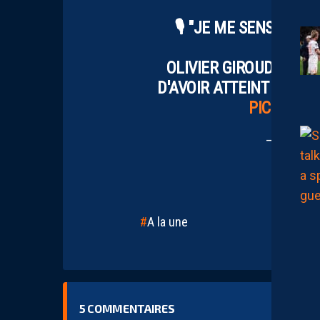
🎙️ "JE ME SENS BIEN 
OLIVIER GIROUD ÉVOQU
D'AVOIR ATTEINT LES O
PIC.TWIT
— L1+ (@
A la une
5
COMMENTAIRES