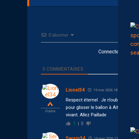
S’abonner
Connectez-vous po
5
COMMENTAIRES
Lionel34
19 mai 2026 18:56
Respect éternel . Je n’oublierai jam
pour glisser le ballon à Ait Fana . 
Fidèle
vivant. Allez Paillade
1
0
Serein34
19 mai 2026 12:50