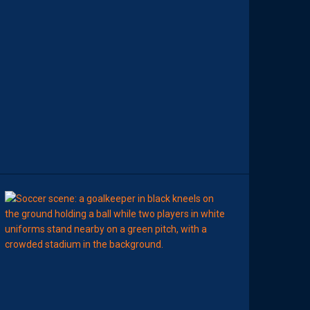
A
I
T
R
I
S
E
S
E
S
S
U
J
E
T
S
00:02
MHSC-DFCO
L
’
A
R
B
I
T
R