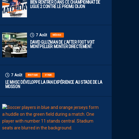
BIEN RENTRER DANS CE CHAMPIONNAT DE
LIGUE 2 CONTRE LE PROMU DIJON
7 Août
MÉDIAS
DAVID GLUZMAN DE L’AFTER FOOT VOIT
MONTPELLIER MONTER DIRECTEMENT.
7 Août
BOUTIQUE
STADE
LE MHSC DÉVELOPPE LA FAN EXPÉRIENCE AU STADE DE LA
MOSSON
7
Août
EFFECTIF
L
E
S
N