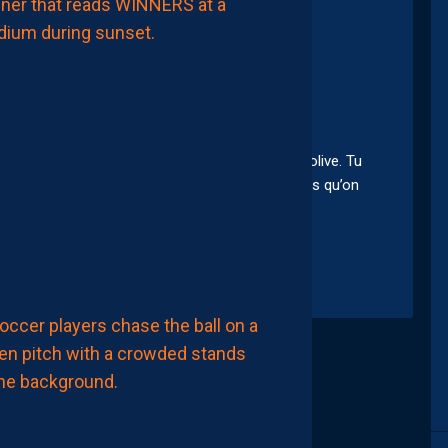
CHAÏMA
MAATOUG
ET
ZEÏNEB
BENYEBKA
REMPORTENT
LE
TOURNOI
UNAF
U17F
AVEC
LE
remière partie du titre! reviens nous voir un jour olive. Tu
MAROC
e kifferais de voir revenir. même à 50 piges je crois qu’on
7
jorgues
😍
Août
2026
MERCATO
YANIS
ZOUAOUI
NE
REJOINDRA
PAS
MONTPELLIER…
6