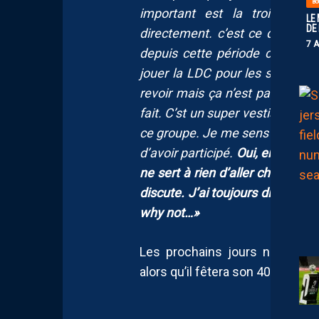
BO
important est la troisièm
LE
DE
directement. c’est ce qu’oi vou
7 
depuis cette période compliqu
jouer la LDC pour les supporters
revoir mais ça n’est pas allé d
fait. C’st un super vestiaire et 
ce groupe. Je me sens très bien 
d’avoir participé.
Oui, en généra
ne sert à rien d’aller chercher d
discute. J’ai toujours dit que s
why not…»
Les prochains jours nous perme
alors qu’il fêtera son 40ème an