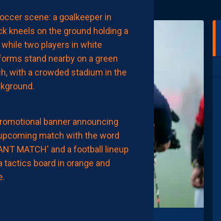
MHSC-DFCO
L’ARBITRE
DE
LA
RENCONTRE
AUJOURD'HUI
à
00:02
MHSC-DFCO
NOTRE
COMPO
PROBABLE
FACE
À
DIJON
AUJOURD'HUI
à
00:00