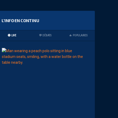
L’INFO EN CONTINU
🔴 LIVE
💬 DÉBATS
🔥 POPULAIRES
07:00
MHSC-DFCO
Q
U
I
D
D
E
L
A
C
H
A
L
E
U
R