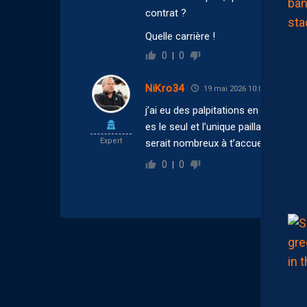
contrat ?
Quelle carrière !
0
0
NiKro34
19 mai 2026 10:09
j’ai eu des palpitations en lisant la p
es le seul et l’unique pailladin que j
Expert
serait nombreux à t’accueillir à fré
0
0