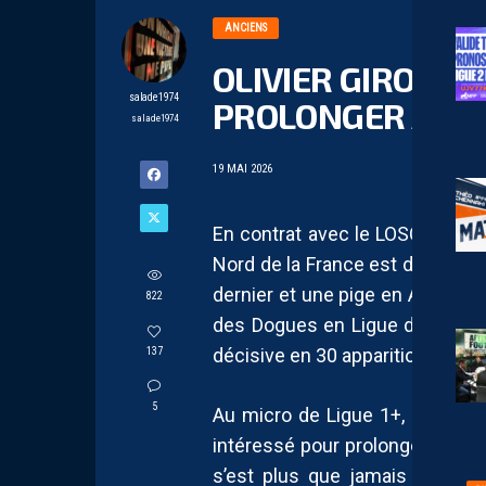
ANCIENS
OLIVIER GIROUD P
salade1974
PROLONGER AU L
salade1974
19 MAI 2026
En contrat avec le LOSC jusqu’au
Nord de la France est donc plus
dernier et une pige en Amérique, 
822
des Dogues en Ligue des Champ
décisive en 30 apparitions de 
137
5
Au micro de Ligue 1+, le Cha
intéressé pour prolonger le bail
s’est plus que jamais accent