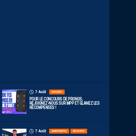
P
R
O
B
A
B
L
E
F
A
C
E
À
D
I
J
O
N
7 Août
CONCOURS
POUR LE CONCOURS DE PRONOS,
REJOIGNEZ-NOUS SUR MPP ET GLANEZ LES
RÉCOMPENSES !
7 Août
AVANT-MATCH
MHSC-DFCO