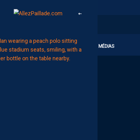
MHSC-DFCO
CLUB
MÉDIAS
QUID
DE
LA
CHALEUR
?
DU
PROMU
DIJONNAIS
?
ZOUMANA
CAMARA
MAITRISE
SES
SUJETS
AUJOURD'HUI
à
07:00