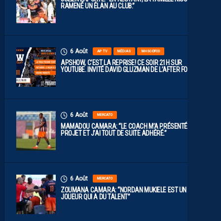
RAMENÉ UN ÉLAN AU CLUB.”
6 Août
AP TV
MÉDIAS
MHSC-DFCO
APSHOW, C’EST LA REPRISE! CE SOIR 21H SUR
YOUTUBE. INVITÉ DAVID GLUZMAN DE L’AFTER FOOT.
6 Août
MERCATO
MAMADOU CAMARA: “LE COACH M’A PRÉSENTÉ LE
PROJET ET J’AI TOUT DE SUITE ADHÉRÉ.”
6 Août
MERCATO
ZOUMANA CAMARA: “NORDAN MUKIELE EST UN
JOUEUR QUI A DU TALENT”