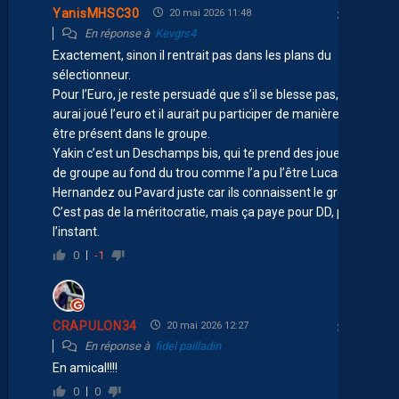
YanisMHSC30
20 mai 2026 11:48
En réponse à
Kevgrs4
Exactement, sinon il rentrait pas dans les plans du
sélectionneur.
Pour l’Euro, je reste persuadé que s’il se blesse pas, il
aurai joué l’euro et il aurait pu participer de manière à
être présent dans le groupe.
Yakin c’est un Deschamps bis, qui te prend des joueurs
de groupe au fond du trou comme l’a pu l’être Lucas
Hernandez ou Pavard juste car ils connaissent le groupe.
C’est pas de la méritocratie, mais ça paye pour DD, pour
l’instant.
0
-1
CRAPULON34
20 mai 2026 12:27
En réponse à
fidel pailladin
En amical!!!!
0
0