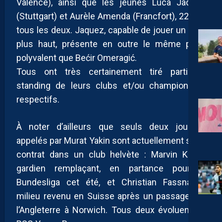
Valence), ainsi que les jeunes Luca Jaquez
(Stuttgart) et Aurèle Amenda (Francfort), 22 ans
tous les deux. Jaquez, capable de jouer un cran
plus haut, présente en outre le même profil
polyvalent que Bećir Omeragić.
Tous ont très certainement tiré parti du
standing de leurs clubs et/ou championnats
respectifs.
À noter d’ailleurs que seuls deux joueurs
appelés par Murat Yakin sont actuellement sous
contrat dans un club helvète : Marvin Keller,
gardien remplaçant, en partance pour la
Bundesliga cet été, et Christian Fassnacht,
milieu revenu en Suisse après un passage par
l’Angleterre à Norwich. Tous deux évoluent au