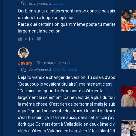
En réponse à
Javary
Oui bien sur tu a entièrement raison donc je ne sais lire
ou alors tu a loupé un episode
Parce que certains on quant même poste tu merite
largement la selection
0
0
Javary
20 mai 2026 20:27
En réponse à
CRAPULON34
Déjà tu viens de changer de version. Tu disais d’abord
“Beaucoup le voyaient titulaire”, maintenant c’est
“Certains ont quand même posté qu’il méritait
largement la sélection”. Ça ne veut déjà plus du tout dire
la même chose. C’est rien de personnel mais je suis
agacé quand on invente des trucs. On peut se tromper,
c’est humain, ça m’arrive aussi, dans cet article j’avais
écrit que Cömert était à Valladolid en deuxième division
alors qu’il est à Valence en Liga. Je m’étais planté d’une