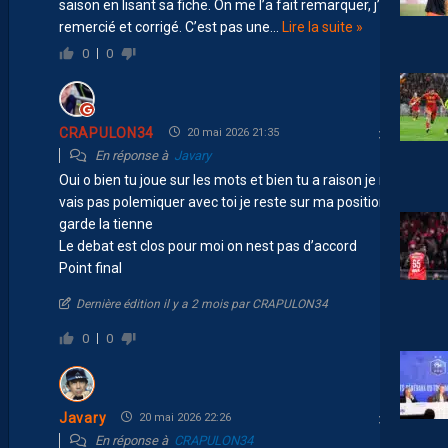
saison en lisant sa fiche. On me l’a fait remarquer, j’ai
remercié et corrigé. C’est pas une
…
Lire la suite »
0
0
CRAPULON34
20 mai 2026 21:35
En réponse à
Javary
Oui o bien tu joue sur les mots et bien tu a raison je ne
vais pas polemiquer avec toi je reste sur ma position tu
garde la tienne
Le debat est clos pour moi on nest pas d’accord
Point final
Dernière édition il y a 2 mois par CRAPULON34
0
0
Javary
20 mai 2026 22:26
En réponse à
CRAPULON34