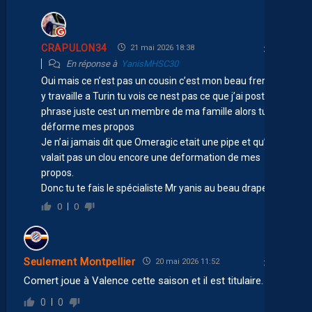
CRAPULON34
21 mai 2026 18:38
En réponse à
YanisMHSC30
Oui mais ce n’est pas un cousin c’est mon beau frere qui
y travaille a Turin tu vois ce nest pas ce que j’ai posté la
phrase juste cest un membre de ma famille alors tu
déforme mes propos
Je n’ai jamais dit que Omeragic etait une pipe et qu’il ne
valait pas un clou encore une deformation de mes
propos.
Donc tu te fais le spécialiste Mr yanis au beau drapeau
0
0
Seulement Montpellier
20 mai 2026 11:52
Comert joue à Valence cette saison et il est titulaire.
0
0