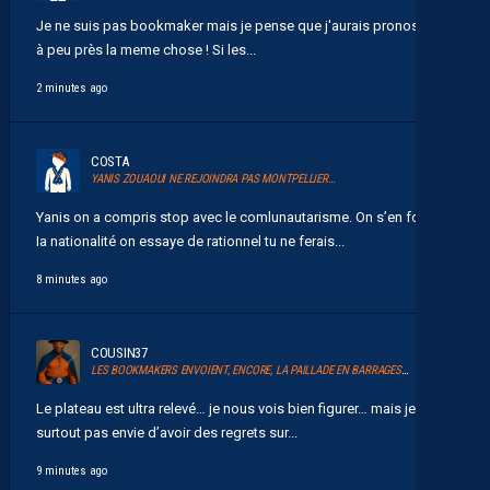
Je ne suis pas bookmaker mais je pense que j'aurais pronostiqué
à peu près la meme chose ! Si les...
2 minutes ago
COSTA
YANIS ZOUAOUI NE REJOINDRA PAS MONTPELLIER…
Yanis on a compris stop avec le comlunautarisme. On s’en fou de
Ia nationalité on essaye de rationnel tu ne ferais...
8 minutes ago
COUSIN37
LES BOOKMAKERS ENVOIENT, ENCORE, LA PAILLADE EN BARRAGES D’ACCESSION À LA LIGUE 1
Le plateau est ultra relevé… je nous vois bien figurer… mais je n’ai
surtout pas envie d’avoir des regrets sur...
9 minutes ago