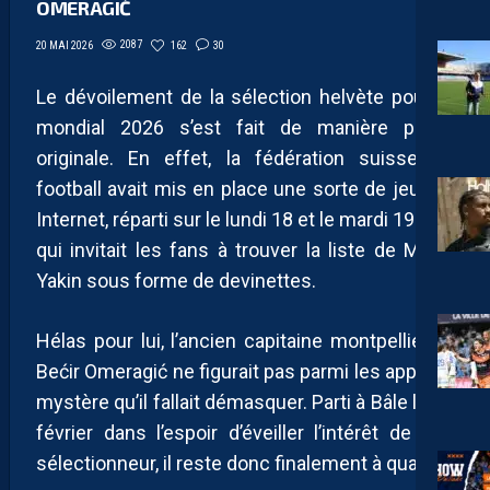
OMERAGIĆ
2087
162
30
20 MAI 2026
Le dévoilement de la sélection helvète pour le
mondial 2026 s’est fait de manière plutôt
originale. En effet, la fédération suisse de
football avait mis en place une sorte de jeu sur
Internet, réparti sur le lundi 18 et le mardi 19 mai,
qui invitait les fans à trouver la liste de Murat
Yakin sous forme de devinettes.
Hélas pour lui, l’ancien capitaine montpelliérain
Bećir Omeragić ne figurait pas parmi les appelés
mystère qu’il fallait démasquer. Parti à Bâle le 16
février dans l’espoir d’éveiller l’intérêt de son
sélectionneur, il reste donc finalement à quai.