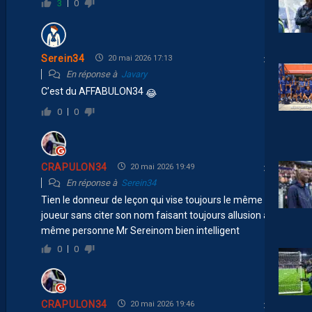
3
0
Serein34
20 mai 2026 17:13
En réponse à
Javary
C’est du AFFABULON34
😂
0
0
CRAPULON34
20 mai 2026 19:49
En réponse à
Serein34
Tien le donneur de leçon qui vise toujours le même
joueur sans citer son nom faisant toujours allusion a la
même personne Mr Sereinom bien intelligent
0
0
CRAPULON34
20 mai 2026 19:46