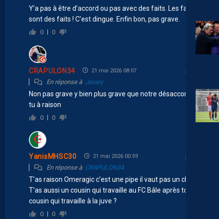
Y’a pas à être d’accord ou pas avec des faits. Les faits
sont des faits ! C’est dingue. Enfin bon, pas grave.
0
0
CRAPULON34
21 mai 2026 08:07
En réponse à
Javary
Non pas grave y bien plus grave que notre désaccord la
tu à raison
0
0
YanisMHSC30
21 mai 2026 00:59
En réponse à
CRAPULON34
T’as raison Omeragic c’est une pipe il vaut pas un clou.
T’as aussi un cousin qui travaille au FC Bâle après ton
cousin qui travaille à la juve ?
0
0