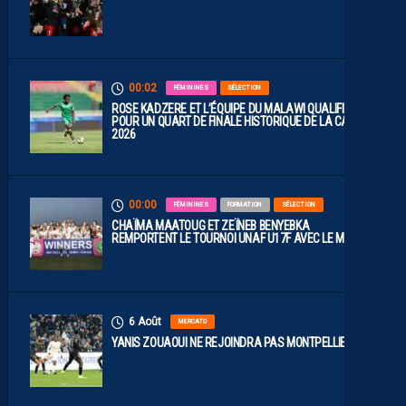
00:02
FÉMININES
SÉLECTION
ROSE KADZERE ET L’ÉQUIPE DU MALAWI QUALIFIÉES
POUR UN QUART DE FINALE HISTORIQUE DE LA CAN
2026
00:00
FÉMININES
FORMATION
SÉLECTION
CHAÏMA MAATOUG ET ZEÏNEB BENYEBKA
REMPORTENT LE TOURNOI UNAF U17F AVEC LE MAROC
6 Août
MERCATO
YANIS ZOUAOUI NE REJOINDRA PAS MONTPELLIER…