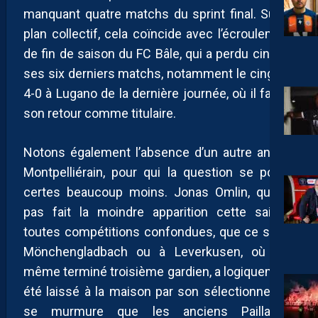
manquant quatre matchs du sprint final. Sur le
plan collectif, cela coïncide avec l’écroulement
de fin de saison du FC Bâle, qui a perdu cinq de
ses six derniers matchs, notamment le cinglant
4-0 à Lugano de la dernière journée, où il faisait
son retour comme titulaire.
Notons également l’absence d’un autre ancien
Montpelliérain, pour qui la question se posait
certes beaucoup moins. Jonas Omlin, qui n’a
pas fait la moindre apparition cette saison,
toutes compétitions confondues, que ce soit à
Mönchengladbach ou à Leverkusen, où il a
même terminé troisième gardien, a logiquement
été laissé à la maison par son sélectionneur. Il
se murmure que les anciens Pailladins