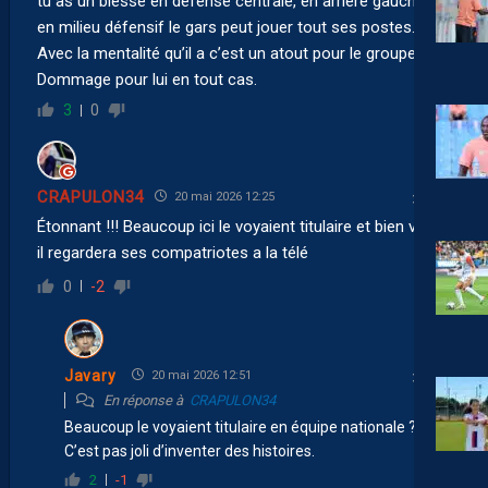
tu as un blessé en défense centrale, en arrière gauche ou
en milieu défensif le gars peut jouer tout ses postes.
Avec la mentalité qu’il a c’est un atout pour le groupe..
Dommage pour lui en tout cas.
3
0
CRAPULON34
20 mai 2026 12:25
Étonnant !!! Beaucoup ici le voyaient titulaire et bien voila
il regardera ses compatriotes a la télé
0
-2
Javary
20 mai 2026 12:51
En réponse à
CRAPULON34
Beaucoup le voyaient titulaire en équipe nationale ?
C’est pas joli d’inventer des histoires.
2
-1