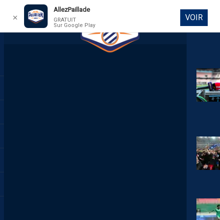
AllezPaillade
VOIR
✕
GRATUIT
Sur Google Play
DIRECT