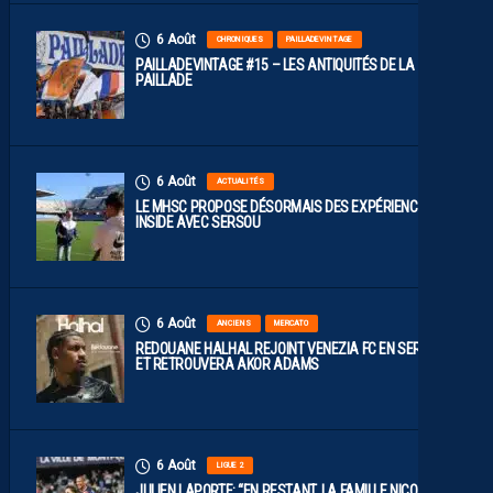
6 Août
CHRONIQUES
PAILLADEVINTAGE
PAILLADEVINTAGE #15 – LES ANTIQUITÉS DE LA
PAILLADE
6 Août
ACTUALITÉS
LE MHSC PROPOSE DÉSORMAIS DES EXPÉRIENCES
INSIDE AVEC SERSOU
6 Août
ANCIENS
MERCATO
REDOUANE HALHAL REJOINT VENEZIA FC EN SERIE A
ET RETROUVERA AKOR ADAMS
6 Août
LIGUE 2
JULIEN LAPORTE: “EN RESTANT, LA FAMILLE NICOLLIN A