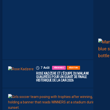
U
N
P
R
O
M
U
A
M
B
I
T
I
E
U
X
7 Août
FÉMININES
SÉLECTION
ROSE KADZERE ET L’ÉQUIPE DU MALAWI
QUALIFIÉES POUR UN QUART DE FINALE
HISTORIQUE DE LA CAN 2026
7
Août
FÉMIN
FORM