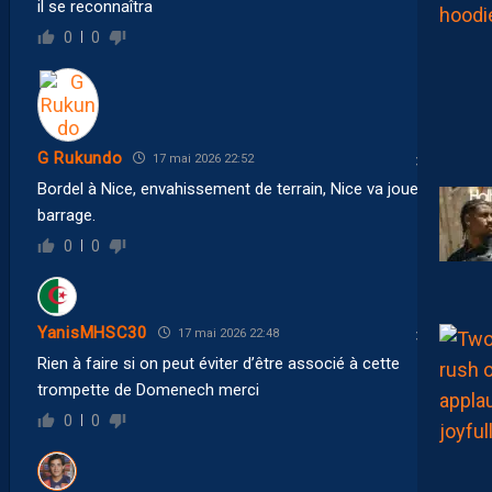
il se reconnaîtra
0
0
G Rukundo
17 mai 2026 22:52
Bordel à Nice, envahissement de terrain, Nice va jouer un
barrage.
0
0
YanisMHSC30
17 mai 2026 22:48
Rien à faire si on peut éviter d’être associé à cette
trompette de Domenech merci
0
0