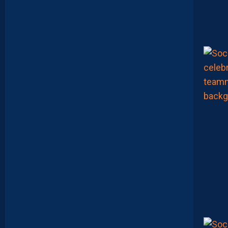
L
A
D
E
E
N
B
A
R
R
A
G
E
S
D
’
A
C
C
E
S
S
I
O
N
À
L
A
L
I
G
U