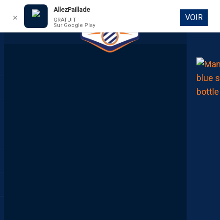
AllezPaillade
VOIR
✕
GRATUIT
Sur Google Play
DIRECT