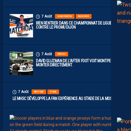
7 Août
AVANT-MATCH
MHSC-DFCO
BIEN RENTRER DANS CE CHAMPIONNAT DE LIGUE 2
CONTRE LE PROMU DIJON
7 Août
MÉDIAS
DAVID GLUZMAN DE L’AFTER FOOT VOIT MONTPELLIER
MONTER DIRECTEMENT.
7 Août
BOUTIQUE
STADE
LE MHSC DÉVELOPPE LA FAN EXPÉRIENCE AU STADE DE LA MOSSON
7
Août
EFFECT