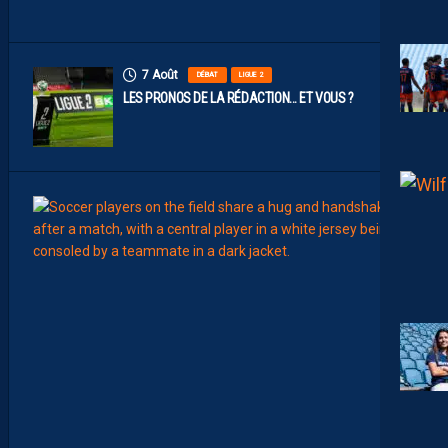
S
7 Août
DÉBAT
LIGUE 2
LES PRONOS DE LA RÉDACTION… ET VOUS ?
7
Août
MERCA
T
É
J
I
S
A
V
A
N
I
E
R
,
B