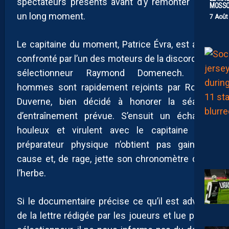
spectateurs présents avant d’y remonter pour
MOSS
un long moment.
7 Août
Le capitaine du moment, Patrice Évra, est alors
confronté par l’un des moteurs de la discorde, le
sélectionneur Raymond Domenech. Les
hommes sont rapidement rejoints par Robert
Duverne, bien décidé à honorer la séance
d’entraînement prévue. S’ensuit un échange
houleux et virulent avec le capitaine : le
préparateur physique n’obtient pas gain de
cause et, de rage, jette son chronomètre dans
l’herbe.
Si le documentaire précise ce qu’il est advenu
de la lettre rédigée par les joueurs et lue par le