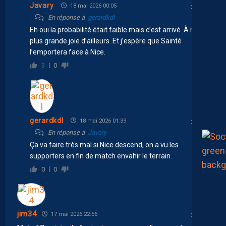
Javary
18 mai 2026 00:05
En réponse à
gerardkdl
Eh oui la probabilité était faible mais c’est arrivé. À ma
plus grande joie d’ailleurs. Et j’espère que Sainté
l’emportera face à Nice.
3
0
gerardkdl
18 mai 2026 01:39
En réponse à
Javary
Ça va faire très mal si Nice descend, on a vu les
supporters en fin de match envahir le terrain.
0
0
jim34
17 mai 2026 22:56