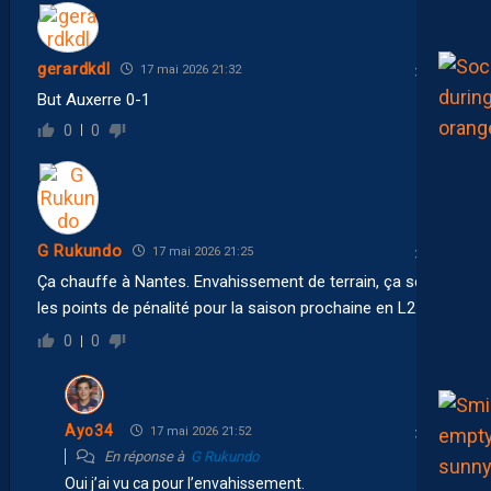
gerardkdl
17 mai 2026 21:32
But Auxerre 0-1
0
0
G Rukundo
17 mai 2026 21:25
Ça chauffe à Nantes. Envahissement de terrain, ça sent
les points de pénalité pour la saison prochaine en L2.
0
0
Ayo34
17 mai 2026 21:52
En réponse à
G Rukundo
Oui j’ai vu ca pour l’envahissement.