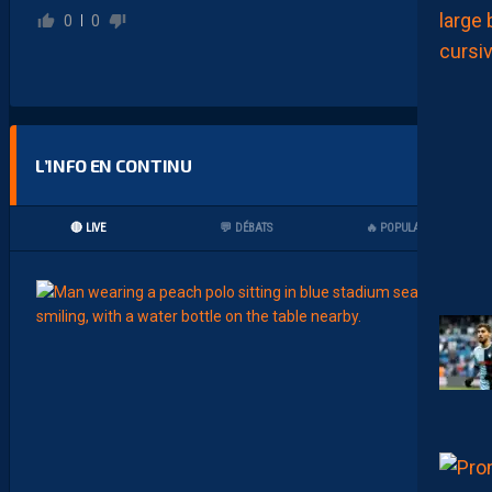
0
0
L’INFO EN CONTINU
🔴 LIVE
💬 DÉBATS
🔥 POPULAIRES
07:00
MHSC-
Q
U
I
D
D
E
L
A
C
H