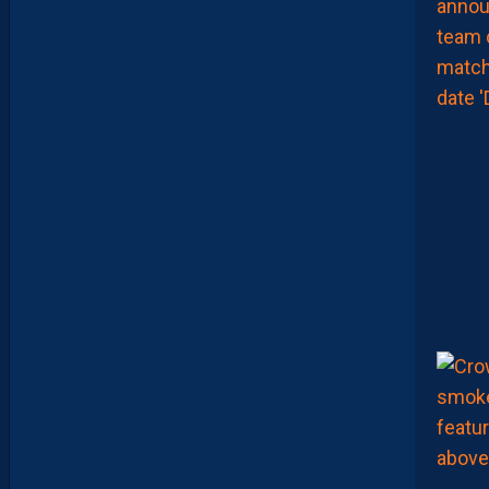
A
L
E
U
R
?
D
U
P
R
O
M
U
D
I
J
O
N
N
A
I
S
?
Z
O
U
M
A
N
A
C
A