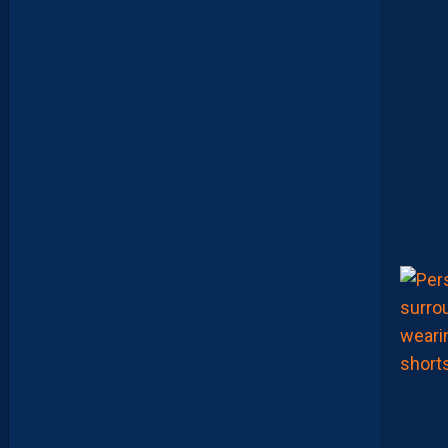
B
O
O
K
M
A
K
E
R
S
E
N
V
O
I
E
N
T
,
E
N
C
O
R
E
,
L
A
P
A
I
L