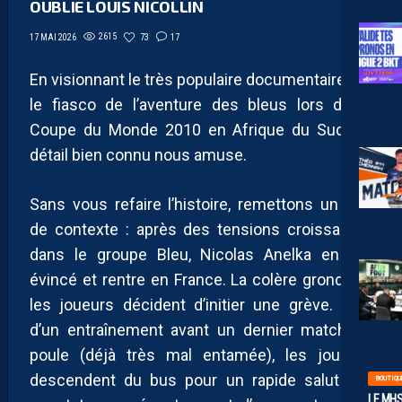
OUBLIE LOUIS NICOLLIN
2615
73
17
17 MAI 2026
En visionnant le très populaire documentaire sur
le fiasco de l’aventure des bleus lors de la
Coupe du Monde 2010 en Afrique du Sud, un
détail bien connu nous amuse.
Sans vous refaire l’histoire, remettons un peu
de contexte : après des tensions croissantes
dans le groupe Bleu, Nicolas Anelka en est
évincé et rentre en France. La colère gronde et
les joueurs décident d’initier une grève. Lors
d’un entraînement avant un dernier match de
poule (déjà très mal entamée), les joueurs
descendent du bus pour un rapide salut aux
BOUTIQU
LE MHS