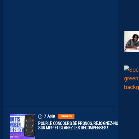
C
O
M
P
O
P
R
O
B
A
B
L
E
F
A
C
E
À
D
I
J
O
N
7 Août
CONCOURS
POUR LE CONCOURS DE PRONOS, REJOIGNEZ-NOUS
SUR MPP ET GLANEZ LES RÉCOMPENSES !