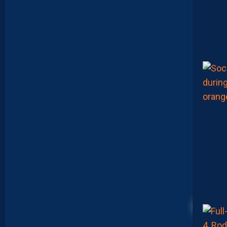
E
M
P
O
R
T
E
N
T
L
E
T
O
U
R
N
O
I
U
N
A
F
U
1
7
F
17
A
V
E
C
L
E