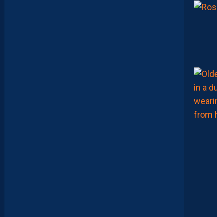
R
Y
A
N
T
E
I
X
E
I
R
A
…
L
E
S
I
N
F
O
S
D
E
M
O
H
A
M
E
D
T
O