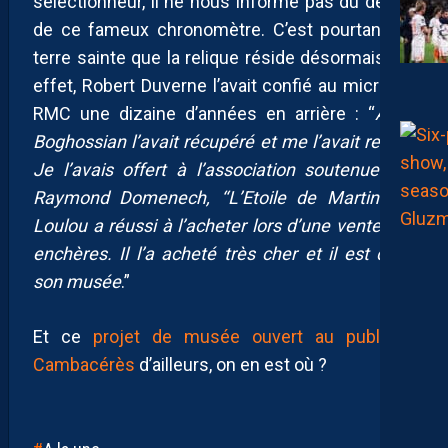
sélectionneur, il ne nous informe pas du destin
de ce fameux chronomètre. C’est pourtant en
terre sainte que la relique réside désormais. En
effet, Robert Duverne l’avait confié au micro de
RMC une dizaine d’années en arrière : “
Alain
Boghossian l’avait récupéré et me l’avait rendu.
Je l’avais offert à l’association soutenue par
Raymond Domenech, ‘‘L’Etoile de Martin’’, et
Loulou a réussi à l’acheter lors d’une vente aux
enchères. Il l’a acheté très cher et il est dans
son musée
.”
Et ce
projet de musée ouvert au public à
Cambacérès
d’ailleurs, on en est où ?