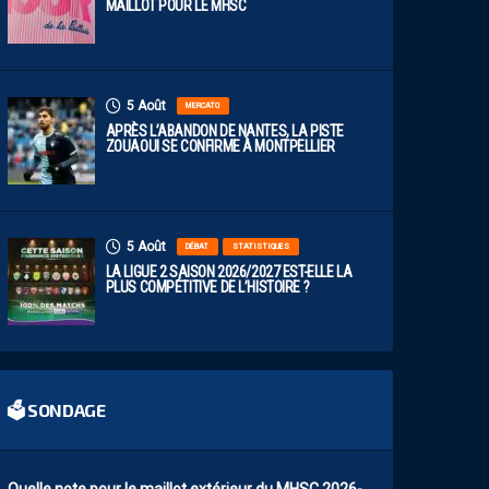
MAILLOT POUR LE MHSC
5 Août
MERCATO
APRÈS L’ABANDON DE NANTES, LA PISTE
ZOUAOUI SE CONFIRME À MONTPELLIER
5 Août
DÉBAT
STATISTIQUES
LA LIGUE 2 SAISON 2026/2027 EST-ELLE LA
PLUS COMPÉTITIVE DE L’HISTOIRE ?
🗳 SONDAGE