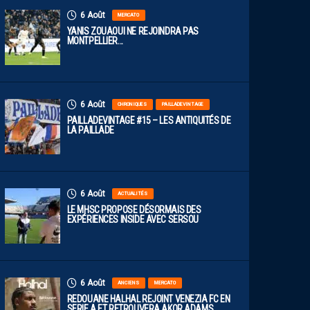
6 Août
MERCATO
YANIS ZOUAOUI NE REJOINDRA PAS
MONTPELLIER…
6 Août
CHRONIQUES
PAILLADEVINTAGE
PAILLADEVINTAGE #15 – LES ANTIQUITÉS DE
LA PAILLADE
6 Août
ACTUALITÉS
LE MHSC PROPOSE DÉSORMAIS DES
EXPÉRIENCES INSIDE AVEC SERSOU
6 Août
ANCIENS
MERCATO
REDOUANE HALHAL REJOINT VENEZIA FC EN
SERIE A ET RETROUVERA AKOR ADAMS