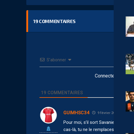
19
COMMENTAIRES
S’abonner
Connectez-vous po
19
COMMENTAIRES
GUIMHSC34
9 février 2026 12:04
Pour moi, s’il sort Savanier, alors ç
cas-là, tu ne le remplaces pas poste 