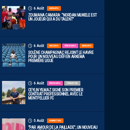
6 Août
MERCATO
ZOUMANA CAMARA: “NORDAN MUKIELE EST
UN JOUEUR QUI A DU TALENT”
6 Août
ANCIENS
FÉMININES
MERCATO
SOLÈNE CHAMPAGNAC REJOINT LE HAVRE
POUR UN NOUVEAU DÉFI EN ARKEMA
PREMIÈRE LIGUE
6 Août
FÉMININES
FORMATION
CEYLIN YILMAZ SIGNE SON PREMIER
CONTRAT PROFESSIONNEL AVEC LE
MONTPELLIER FC
5 Août
MARKETING
“PAR AMOUR DE LA PAILLADE”, UN NOUVEAU