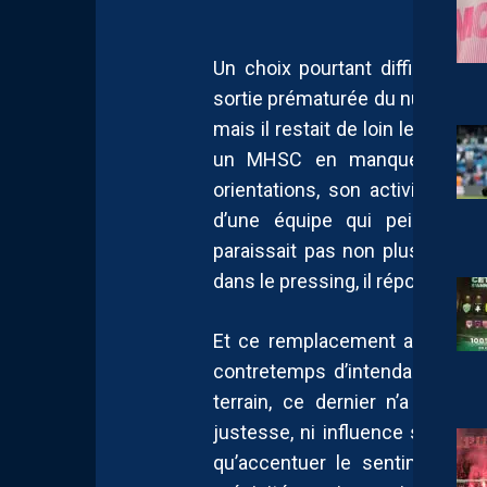
Un choix pourtant difficile à c
sortie prématurée du numéro 11.
mais il restait de loin le joueu
un MHSC en manque cruel d
orientations, son activité entr
d’une équipe qui peinait à 
paraissait pas non plus en diffi
dans le pressing, il répondait au
Et ce remplacement a d’autant 
contretemps d’intendance, retar
terrain, ce dernier n’a malhe
justesse, ni influence sur le je
qu’accentuer le sentiment qu