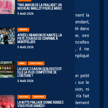
“PAR AMOUR DE LA PAILLADE”, UN
Crédits Iconsport
NOUVEAU MAILLOT POUR LE MHSC
5 Août 2026
omprendre tant rien ne justifiait réellement la
 Téji Savanier n’était certes pas transcendant,
r le plus à même d’apporter de la créativité dans
MERCATO
’idées. Ses changements de rythme, ses
APRÈS L’ABANDON DE NANTES, LA
PISTE ZOUAOUI SE CONFIRME À
e les lignes constituaient les rares étincelles
MONTPELLIER
5 Août 2026
exister offensivement. Physiquement, il ne
culté : appliqué dans les transitions, impliqué
x attentes de son rôle.
DÉBAT
STATISTIQUES
LA LIGUE 2 SAISON 2026/2027 EST-
ELLE LA PLUS COMPÉTITIVE DE
plus interpellé qu’il a été précédé d’un petit
L’HISTOIRE ?
5 Août 2026
dant l’entrée de Khalil Fayad. Une fois sur le
ureusement rien apporté — ni percussion, ni
u. Une nouvelle prestation insipide, qui n’a fait
MHSC-DFCO
SUPPORTERS
e la sortie de Savanier était non seulement
LA BUTTE PAILLADE DONNE RENDEZ-
VOUS POUR SAMEDI !