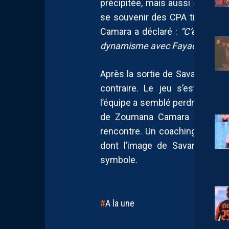
précipitée, mais aussi contre-p
se souvenir des CPA tirés par 
Camara a déclaré :
“C’est un c
dynamisme avec Fayad.”
Après la sortie de Savanier, les
contraire. Le jeu s’est appau
l’équipe a semblé perdre le peu d
de Zoumana Camara apparaît
rencontre. Un coaching non pa
dont l’image de Savanier sur
symbole.
A la une