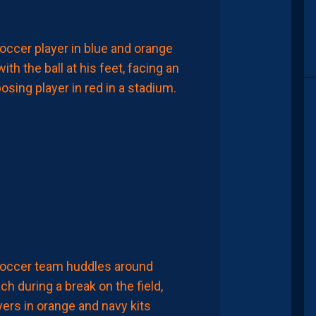
MHSC-DFCO
JULIEN
LAPORTE
:
“ON
A
QU’UNE
ENVIE,
C’EST
COMMENCER
LE
CHAMPIONNAT”
8
Août
2026
LIGUE 2
ication sur Instagram
ZOUMANA
CAMARA:
“IL
NE