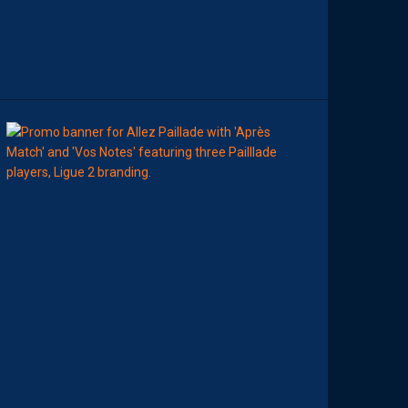
M
A
N
C
H
E
00:00
MHSC-DFCO
A
T
T
R
I
B
U
E
Z
V
O
S
P
R
E
M
I
È