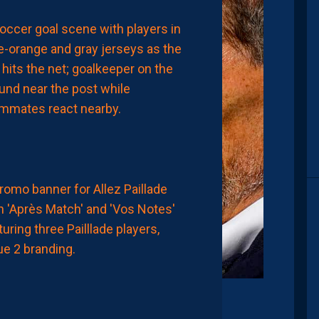
LIGUE 2
LE
MHSC
7ÈME
CE
DIMANCHE
AUJOURD'HUI
à
00:15
MHSC-DFCO
ATTRIBUEZ
VOS
PREMIÈRES
NOTES
DE
LA
SAISON
AUJOURD'HUI
Crédits IconSport
à