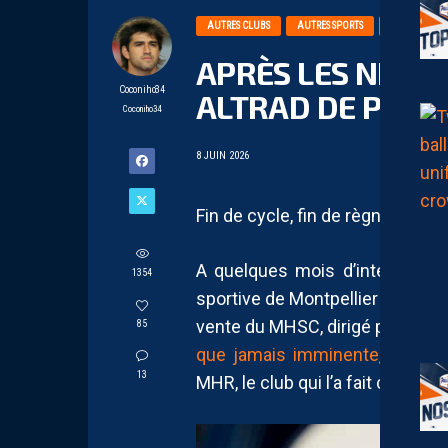
AUTRES CLUBS
AUTRES SPORTS
FINANCES
APRÈS LES NICOL
Coconiho34
ALTRAD DE PASSE
Coconiho34
8 JUIN 2026
Fin de cycle, fin de règne, fin d
A quelques mois d’intervalles
1354
sportive de Montpellier qui s’ap
vente du MHSC, dirigé par la fam
85
que jamais imminente
, le gro
13
MHR, le club qui l’a fait connaît