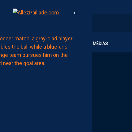
MHSC-DFCO
CLUB
MÉDIAS
ULYSSE
LE
TOQUIN
(ICI):
“ON
ATTEND
UN
PEU
PLUS
DE
MATURITÉ
POUR
NOS
PAILLADINS”
AUJOURD'HUI
à
15:00