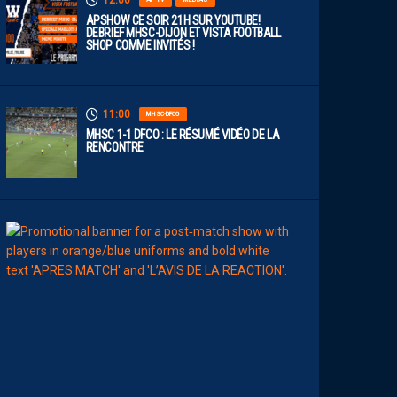
12:00
APSHOW CE SOIR 21H SUR YOUTUBE!
DEBRIEF MHSC-DIJON ET VISTA FOOTBALL
SHOP COMME INVITÉS !
11:00
MHSC-DFCO
MHSC 1-1 DFCO : LE RÉSUMÉ VIDÉO DE LA
RENCONTRE
09:00
MHSC-DFCO
L
E
S
T
O
P
S
&
F
L