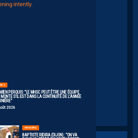
FAUT
PAS
SE
FIXER
DE
LIMITES.
IL
FAUT
VISER
HAUT”
8
Août
2026
e par Midi Libre (@midilibre)
GUE 2
MIEN PERQUIS: “LE MHSC PEUT ÊTRE UNE ÉQUIPE
 MONTE S’IL EST DANS LA CONTINUITÉ DE L’ANNÉE
RNIÈRE”
Août 2026
MHSC-DFCO
BAPTISTE RIDIRA (DIJON) : “ON VA