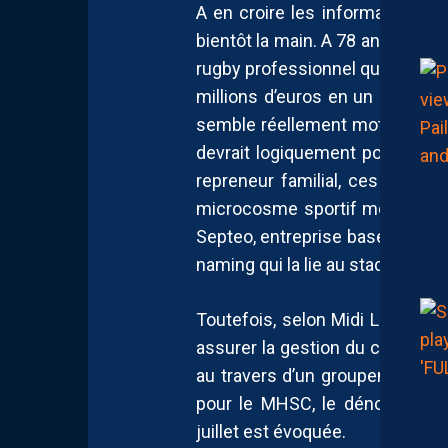
A en croire les informations d
bientôt la main. A 78 ans, l’homm
rugby professionnel qu’il a repri
millions d’euros en un peu plu
semble réellement motivé à l’idé
devrait logiquement pousser i
repreneur familial, ces dernie
microcosme sportif montpelliér
Septeo, entreprise basée à Latt
naming qui la lie au stade Yves
Toutefois, selon Midi Libre, qui
assurer la gestion du club à ell
au travers d’un groupement d’
pour le MHSC, le dénouement p
juillet est évoquée.