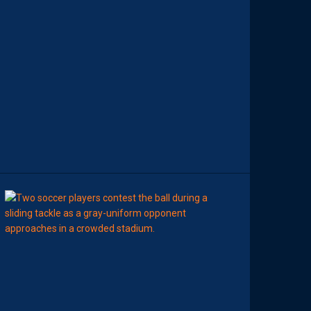
O
P
S
D
E
L
A
R
É
D
A
C
T
I
O
N
08:00
BILLET
MHSC-DFCO
U
N
E
D
É
F
E