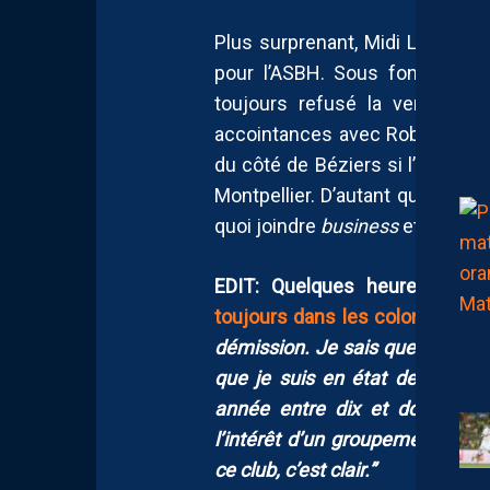
Plus surprenant, Midi Libre se 
pour l’ASBH. Sous fond de riv
toujours refusé la vente par
accointances avec Robert Mena
du côté de Béziers si l’herbe du
Montpellier. D’autant qu’un pro
quoi joindre
business
et sport ?
EDIT: Quelques heures après 
toujours dans les colonnes du 
démission. Je sais que je ne sui
que je suis en état de gérer c
année entre dix et douze mil
l’intérêt d’un groupement d’en
ce club, c’est clair.”