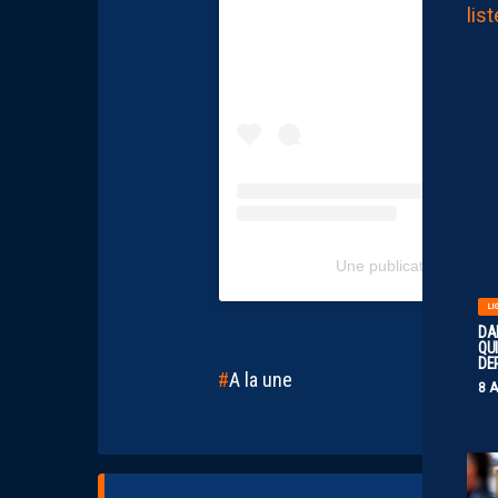
Une publication partagé
LI
DA
QUI
DE
A la une
8 