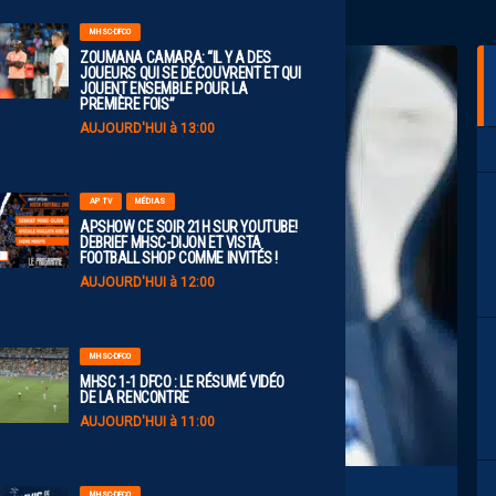
MHSC-DFCO
ZOUMANA CAMARA: “IL Y A DES
JOUEURS QUI SE DÉCOUVRENT ET QUI
JOUENT ENSEMBLE POUR LA
PREMIÈRE FOIS”
AUJOURD'HUI à 13:00
AP TV
MÉDIAS
APSHOW CE SOIR 21H SUR YOUTUBE!
DEBRIEF MHSC-DIJON ET VISTA
FOOTBALL SHOP COMME INVITÉS !
AUJOURD'HUI à 12:00
MHSC-DFCO
MHSC 1-1 DFCO : LE RÉSUMÉ VIDÉO
DE LA RENCONTRE
AUJOURD'HUI à 11:00
MHSC-DFCO