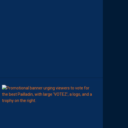
R
E
S
N
O
T
E
S
D
E
L
A
S
A
I
S
O
N
8
Août
MHSC-DFCO
E
L
I
S
E
Z
V