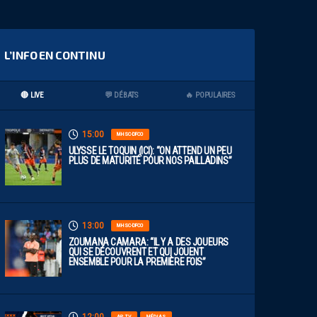
L’INFO EN CONTINU
🔴 LIVE
💬 DÉBATS
🔥 POPULAIRES
15:00
MHSC-DFCO
ULYSSE LE TOQUIN (ICI): “ON ATTEND UN PEU
PLUS DE MATURITÉ POUR NOS PAILLADINS”
13:00
MHSC-DFCO
ZOUMANA CAMARA: “IL Y A DES JOUEURS
QUI SE DÉCOUVRENT ET QUI JOUENT
ENSEMBLE POUR LA PREMIÈRE FOIS”
AP TV
MÉDIAS