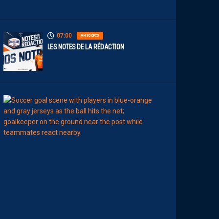
T
07:00
MHSC-DFCO
LES NOTES DE LA RÉDACTION
00:15
LIGUE 2
L
E
M
H
S
C
7
È
M
E
C
E
D
I