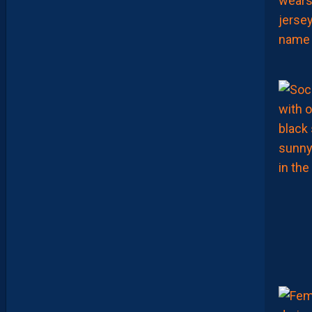
Q
U
I
D
D
E
L
A
C
H
A
L
E
U
R
?
D
U
P
R
O
M
U
D
I
J
O
N
N
A
I