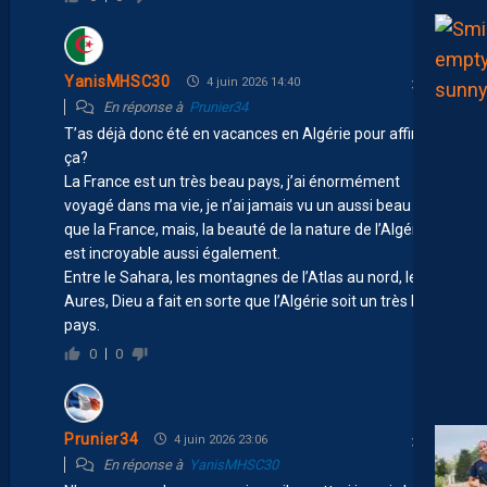
YanisMHSC30
4 juin 2026 14:40
En réponse à
Prunier34
T’as déjà donc été en vacances en Algérie pour affirmer
ça?
La France est un très beau pays, j’ai énormément
voyagé dans ma vie, je n’ai jamais vu un aussi beau pays
que la France, mais, la beauté de la nature de l’Algérie
est incroyable aussi également.
Entre le Sahara, les montagnes de l’Atlas au nord, les
Aures, Dieu a fait en sorte que l’Algérie soit un très beau
pays.
0
0
Prunier34
4 juin 2026 23:06
En réponse à
YanisMHSC30