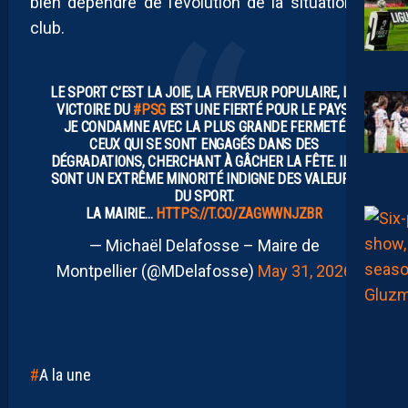
bien dépendre de l’évolution de la situation du
club.
LE SPORT C’EST LA JOIE, LA FERVEUR POPULAIRE, LA
VICTOIRE DU
#PSG
EST UNE FIERTÉ POUR LE PAYS.
JE CONDAMNE AVEC LA PLUS GRANDE FERMETÉ
CEUX QUI SE SONT ENGAGÉS DANS DES
DÉGRADATIONS, CHERCHANT À GÂCHER LA FÊTE. ILS
SONT UN EXTRÊME MINORITÉ INDIGNE DES VALEURS
DU SPORT.
LA MAIRIE…
HTTPS://T.CO/ZAGWWNJZBR
— Michaël Delafosse – Maire de
Montpellier (@MDelafosse)
May 31, 2026
A la une