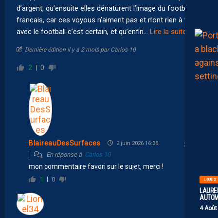
d’argent, qu’ensuite elles dénaturent l’image du football
francais, car ces voyous n’aiment pas et n’ont rien à voir
avec le football c’est certain, et qu’enfin
…
Lire la suite »
Dernière édition il y a 2 mois par Carlos 10
2
0
BlaireauDesSurfaces
2 juin 2026 16:38
En réponse à
Carlos 10
mon commentaire favori sur le sujet, merci !
1
0
LIGUE 2
LAUREN
AUTOM
4 Août