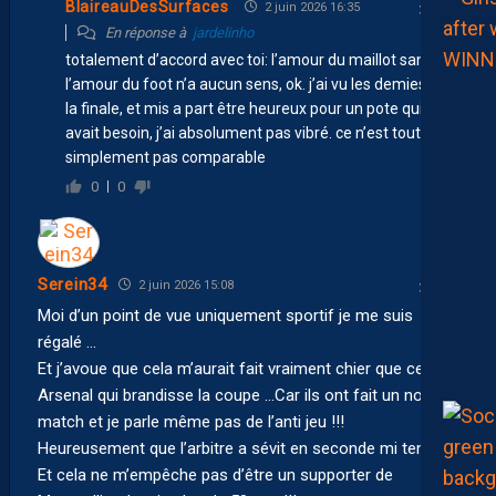
BlaireauDesSurfaces
2 juin 2026 16:35
En réponse à
jardelinho
totalement d’accord avec toi: l’amour du maillot sans
l’amour du foot n’a aucun sens, ok. j’ai vu les demies et
la finale, et mis a part être heureux pour un pote qui en
avait besoin, j’ai absolument pas vibré. ce n’est tout
simplement pas comparable
0
0
Serein34
2 juin 2026 15:08
Moi d’un point de vue uniquement sportif je me suis
régalé …
Et j’avoue que cela m’aurait fait vraiment chier que ce soit
Arsenal qui brandisse la coupe …Car ils ont fait un non
match et je parle même pas de l’anti jeu !!!
Heureusement que l’arbitre a sévit en seconde mi temps .
Et cela ne m’empêche pas d’être un supporter de