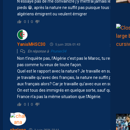
N’essaye pas de me convaincre j’y mettrai jamais les
pieds 😁, après la nature ne suffit pas puisque tous les
algériens émigrent ou veulent émigrer
0
0
YanisMHSC30
5 juin 2026 01:43
En réponse à
Prunier34
Non t’inquiète pas, l’Algérie c’est pas le Maroc, tu rentres
pas comme tu veux de toute façon.
Quel est le rapport avec la nature? Je travaille en suisse,
je travaille qu’avec des français, la nature ne suffit pas
aux français alors? Car je travaille qu’avec eux en suisse.
On est tous des immigrés en quelque sorte, sauf que la
France n’a pas la même situation que l’Algérie.
0
0