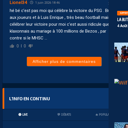
Lionel34
1 juin 2026 18:46
hé bé c’est pas moi qui célèbre la victoire du PSG . Bravo
SUPPOR
aux joueurs et à Luis Enrique , très beau football mais
LA BU
célébrer leur victoire pour moi c’est aussi ridicule que si je
4 Août
klaxonnais au mariage à 100 millions de Bezos , par
contre si le MHSC …
0
0
Afficher plus de commentaires
L’INFO EN CONTINU
🔴 LIVE
💬 DÉBATS
🔥 POPULAIRES