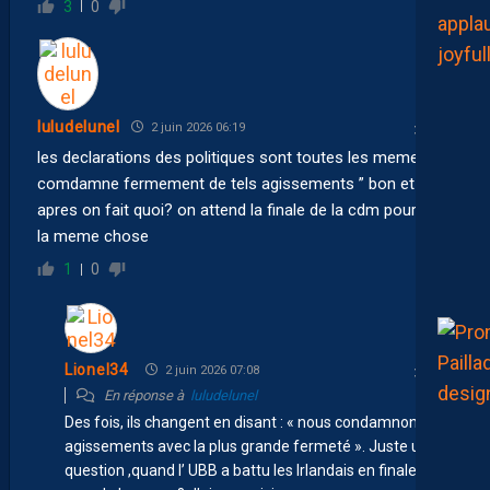
3
0
luludelunel
2 juin 2026 06:19
les declarations des politiques sont toutes les memes “je
comdamne fermement de tels agissements ” bon et
apres on fait quoi? on attend la finale de la cdm pour dire
la meme chose
1
0
Lionel34
2 juin 2026 07:08
En réponse à
luludelunel
Des fois, ils changent en disant : « nous condamnons ces
agissements avec la plus grande fermeté ». Juste une
question ,quand l’ UBB a battu les Irlandais en finale , il y