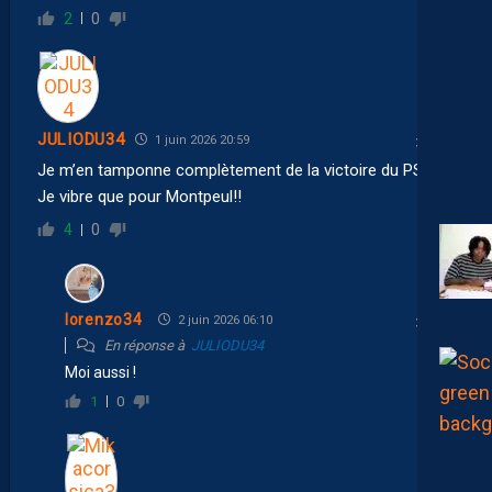
2
0
JULIODU34
1 juin 2026 20:59
Je m’en tamponne complètement de la victoire du PSG!!
Je vibre que pour Montpeul!!
4
0
lorenzo34
2 juin 2026 06:10
En réponse à
JULIODU34
Moi aussi !
1
0