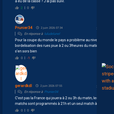
a eu de la casse ? J’ai pas suivi.
2
0
Prunier34
2 juin 2026 07:34
En réponse à
luludelunel
Pour la coupe du monde le pays a problème au niveau
bordelisation des rues joue à 2 ou 3!heures du matin, on
s’en sors bien
0
-1
gerardkdl
2 juin 2026 07:55
En réponse à
Prunier34
C’est pas la France qui jouera à 2 ou 3h du matin, les
matchs sont programmés à 21h et un seul match à 23h.
0
0