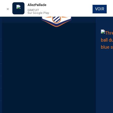
AllezPaillade
VOIR
✕
GRATUIT
Sur Google Play
DIRECT