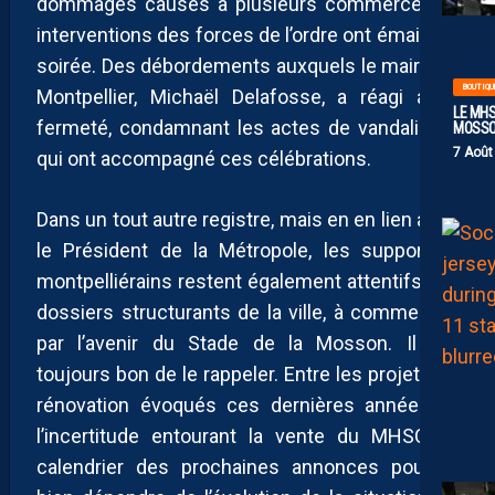
dommages causés à plusieurs commerces et
interventions des forces de l’ordre ont émaillé la
soirée. Des débordements auxquels le maire de
BOUTIQU
Montpellier, Michaël Delafosse, a réagi avec
LE MHS
fermeté, condamnant les actes de vandalisme
MOSS
7 Août
qui ont accompagné ces célébrations.
Dans un tout autre registre, mais en en lien avec
le Président de la Métropole, les supporters
montpelliérains restent également attentifs aux
dossiers structurants de la ville, à commencer
par l’avenir du Stade de la Mosson. Il est
toujours bon de le rappeler. Entre les projets de
rénovation évoqués ces dernières années et
l’incertitude entourant la vente du MHSC, le
calendrier des prochaines annonces pourrait