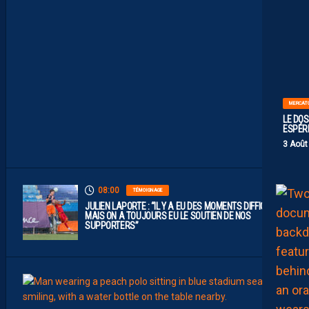
T
U
N
C
L
U
B
D
E
L
I
MERCAT
G
U
LE DOS
E
ESPÉR
1
3 Août
”
08:00
TÉMOIGNAGE
JULIEN LAPORTE : “IL Y A EU DES MOMENTS DIFFICILES,
MAIS ON A TOUJOURS EU LE SOUTIEN DE NOS
SUPPORTERS”
07:00
MHSC-