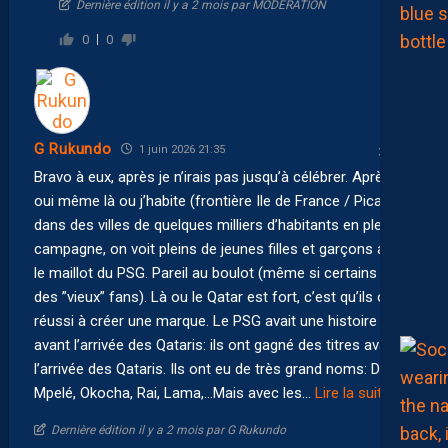
Dernière édition il y a 2 mois par MODERATION
0
0
G Rukundo
1 juin 2026 21:35
Bravo à eux, après je n’irais pas jusqu’à célébrer. Après
oui même là ou j’habite (frontière Ile de France / Picardie),
dans des villes de quelques milliers d’habitants en pleine
campagne, on voit pleins de jeunes filles et garçons avec
le maillot du PSG. Pareil au boulot (même si certains sont
des ”vieux” fans). Là ou le Qatar est fort, c’est qu’ils ont
réussi à créer une marque. Le PSG avait une histoire
avant l’arrivée des Qataris: ils ont gagné des titres avant
l’arrivée des Qataris. Ils ont eu de très grand noms: Daleb,
Mpelé, Okocha, Rai, Lama,…Mais avec les
…
Lire la suite »
Dernière édition il y a 2 mois par G Rukundo