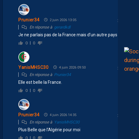
Prunier34
2 juin 2026 13:05
En réponse à
gerardkdl
Je ne parlais pas de la France mais d’un autre pays
0
0
YanisMHSC30
4 juin 2026 09:50
En réponse à
Prunier34
Elle est belle la France.
0
0
Prunier34
4 juin 2026 14:35
En réponse à
YanisMHSC30
Plus Belle que l’Algérie pour moi
0
0