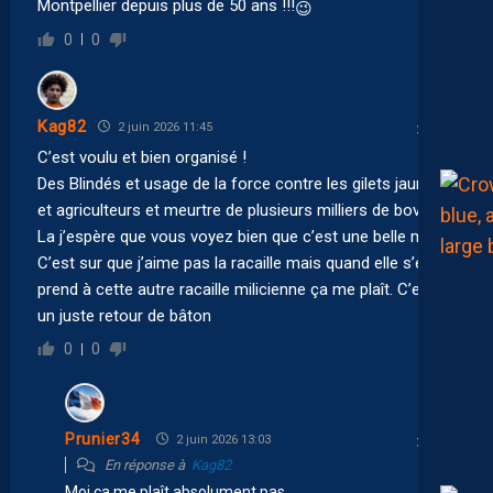
Montpellier depuis plus de 50 ans !!!
😉
0
0
Kag82
2 juin 2026 11:45
C’est voulu et bien organisé !
Des Blindés et usage de la force contre les gilets jaunes
et agriculteurs et meurtre de plusieurs milliers de bovins.
La j’espère que vous voyez bien que c’est une belle milice.
C’est sur que j’aime pas la racaille mais quand elle s’en
prend à cette autre racaille milicienne ça me plaît. C’est
un juste retour de bâton
0
0
Prunier34
2 juin 2026 13:03
En réponse à
Kag82
Moi ça me plaît absolument pas