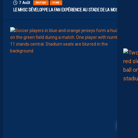
7 Août
BOUTIQUE
STADE
LE MHSC DÉVELOPPE LA FAN EXPÉRIENCE AU STADE DE LA MOSSON
7
Août
EFFECT
L
E
S
N
O
U
V
E
A
U
X
N
U
M
É
R
84
O
S
D
E
N
O