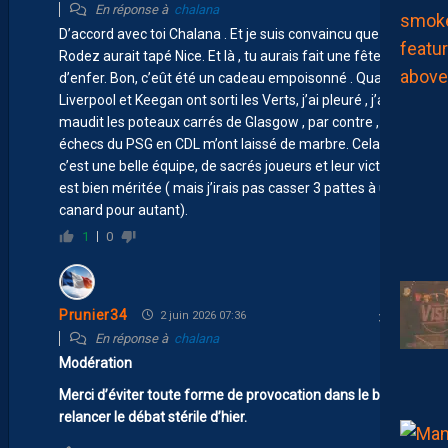
En réponse à
chalana
D’accord avec toi Chalana . Et je suis convaincu que
Rodez aurait tapé Nice. Et là , tu aurais fait une fête
d’enfer. Bon, c’eût été un cadeau empoisonné . Quand
Liverpool et Keegan ont sorti les Verts, j’ai pleuré , j’ai
maudit les poteaux carrés de Glasgow , par contre , les
échecs du PSG en CDL m’ont laissé de marbre. Cela dit,
c’est une belle équipe, de sacrés joueurs et leur victoire
est bien méritée ( mais j’irais pas casser 3 pattes à un
canard pour autant).
1
0
Prunier34
2 juin 2026 07:36
En réponse à
chalana
Modération
Merci d’éviter toute forme de provocation dans le but de
relancer le débat stérile d’hier.