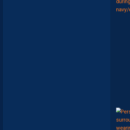
S
?
Z
O
U
M
A
N
A
C
A
M
A
R
A
M
A
I
T
R
I
S
E
S
E
S
S
U
J
E
T
S