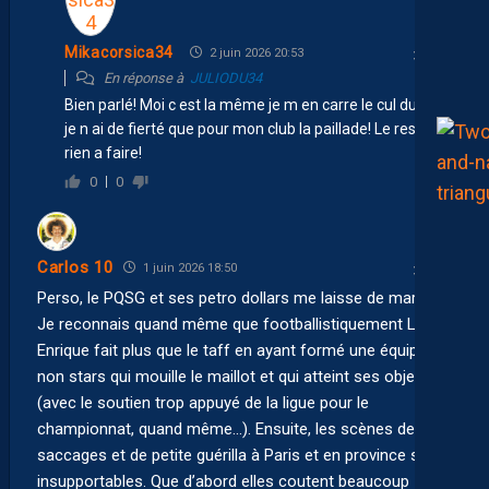
Mikacorsica34
2 juin 2026 20:53
En réponse à
JULIODU34
Bien parlé! Moi c est la même je m en carre le cul du psg
je n ai de fierté que pour mon club la paillade! Le reste
rien a faire!
0
0
Carlos 10
1 juin 2026 18:50
Perso, le PQSG et ses petro dollars me laisse de marbre.
Je reconnais quand même que footballistiquement Luis
Enrique fait plus que le taff en ayant formé une équipe de
non stars qui mouille le maillot et qui atteint ses objectifs
(avec le soutien trop appuyé de la ligue pour le
championnat, quand même…). Ensuite, les scènes de
saccages et de petite guérilla à Paris et en province sont
insupportables. Que d’abord elles coutent beaucoup