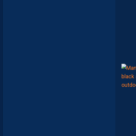
P
A
R
A
I
T
R
E
P
R
É
T
E
N
T
I
E
U
X
,
M
A
I
S
L
E
M
H
S
C
E
S