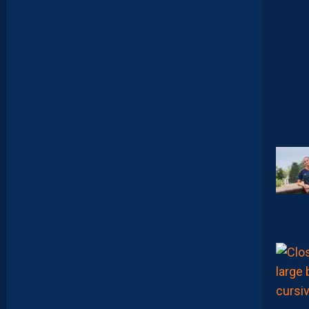
O
N
N
A
I
S
?
Z
O
U
M
A
N
A
C
A
M
A
R
A
M
A
I
T
R
I
S
E
S
E
S
S