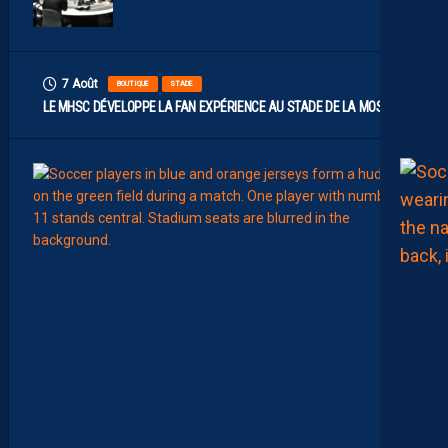
7 Août
BOUTIQUE
STADE
LE MHSC DÉVELOPPE LA FAN EXPÉRIENCE AU STADE DE LA MOSSON
7
Août
EFFECT
L
E
S
N
O
U
V
E
A
U
X
N
U
M
É
R