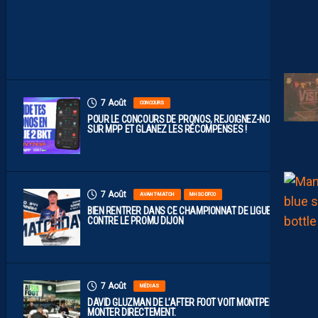
À
D
I
J
O
N
7 Août
CONCOURS
POUR LE CONCOURS DE PRONOS, REJOIGNEZ-NOUS
SUR MPP ET GLANEZ LES RÉCOMPENSES !
7 Août
AVANT-MATCH
MHSC-DFCO
BIEN RENTRER DANS CE CHAMPIONNAT DE LIGUE 2
CONTRE LE PROMU DIJON
7 Août
MÉDIAS
DAVID GLUZMAN DE L’AFTER FOOT VOIT MONTPELLIER
MONTER DIRECTEMENT.