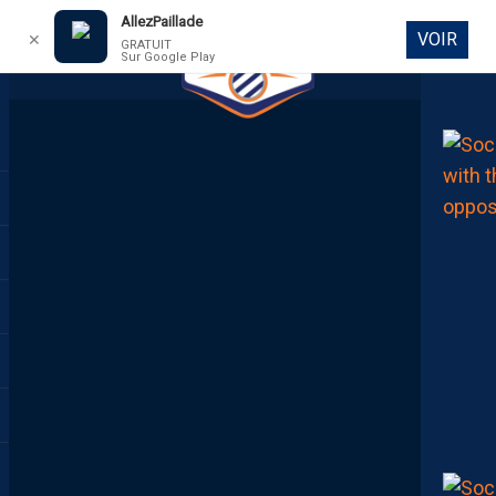
AllezPaillade
VOIR
✕
GRATUIT
Sur Google Play
DIRECT