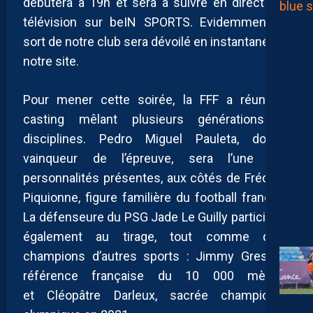
débutera à 19h et sera à suivre en direct à la
télévision sur beIN SPORTS. Evidemment, le
sort de notre club sera dévoilé en instantané sur
notre site.
Pour mener cette soirée, la FFF a réuni un
casting mêlant plusieurs générations et
disciplines. Pedro Miguel Pauleta, double
vainqueur de l’épreuve, sera l’une des
personnalités présentes, aux côtés de Frédéric
Piquionne, figure familière du football français.
La défenseure du PSG Jade Le Guilly participera
également au tirage, tout comme deux
champions d’autres sports : Jimmy Gressier,
référence française du 10 000 mètres,
et Cléopâtre Darleux, sacrée championne