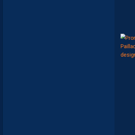
U
X
P
A
S
P
A
R
A
Î
T
R
E
P
R
É
T
E
N
T
I
E
U
X
,
M
A
I
S
L
E
M