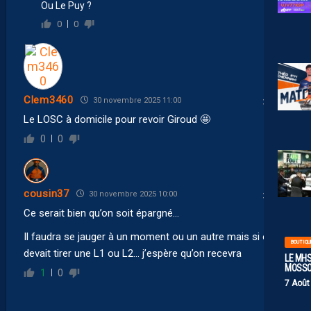
Ou Le Puy ?
0
0
Clem3460
30 novembre 2025 11:00
Le LOSC à domicile pour revoir Giroud 🤩
0
0
cousin37
30 novembre 2025 10:00
Ce serait bien qu’on soit épargné…
Il faudra se jauger à un moment ou un autre mais si on
BOUTIQU
devait tirer une L1 ou L2… j’espère qu’on recevra
LE MHS
MOSS
1
0
7 Août