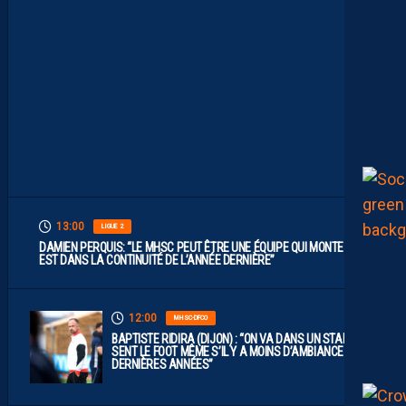
F
A
U
T
V
I
S
E
R
H
A
U
T
”
13:00
LIGUE 2
DAMIEN PERQUIS: “LE MHSC PEUT ÊTRE UNE ÉQUIPE QUI MONTE S’IL
EST DANS LA CONTINUITÉ DE L’ANNÉE DERNIÈRE”
12:00
MHSC-DFCO
BAPTISTE RIDIRA (DIJON) : “ON VA DANS UN STADE QUI
SENT LE FOOT MÊME S’IL Y A MOINS D’AMBIANCE CES
DERNIÈRES ANNÉES”