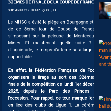
32ÈMES DE FINALE DE LA COUPE DE FRANCE ?
1382
83
4
30 NOVEMBRE 2025
Le MHSC a évité le piège en Bourgogne et sort
de ce 8ème tour de Coupe de France en
s’imposant sur la pelouse de Montceau-les-
Mines. Et maintenant quelle suite ? Pas
d’inquiétude, le temps d’attente sera largement
supportable.
En effet, la Fédération Française de Football
organisera le tirage au sort des 32èmes de
finale de la compétition ce lundi 1er décembre
2025, depuis le Parc des Princes pour
l’occasion. Pour rappel, ce tour marque l’entrée
en lice des clubs de Ligue 1.
La cérémonie