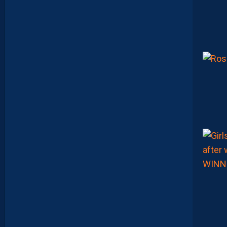
:
“
I
L
N
E
F
A
U
T
P
A
S
S
E
F
I
X
E
R
D
E
L
I
M
I
T
E
S
.
I
L