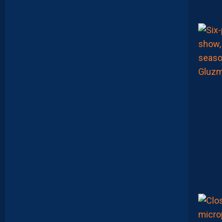
O
N
A
Q
U
’
U
N
E
E
N
V
I
E
,
C
’
E
S
T
C
O
M
M
E
N
C
E
R
L
E
C