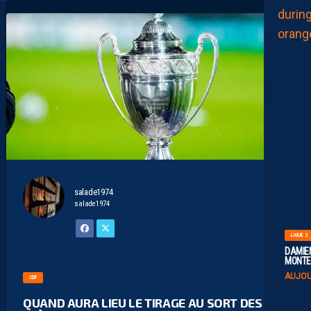
salade1974
salade1974
LIGUE 2
DAMIEN
MONTE 
AUJOU
CDF
QUAND AURA LIEU LE TIRAGE AU SORT DES