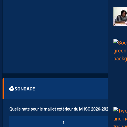
O
S
D
E
N
O
S
P
A
I
L
L
A
D
I
N
S
🗳 SONDAGE
Quelle note pour le maillot extérieur du MHSC 2026-2027 ?
1