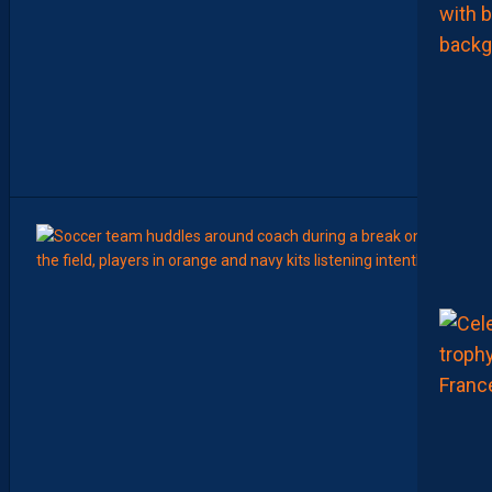
H
A
M
P
I
O
N
N
A
T
”
15:00
LIGUE 2
Z
O
U
M
A
N
A
C
A
M
A
R
A