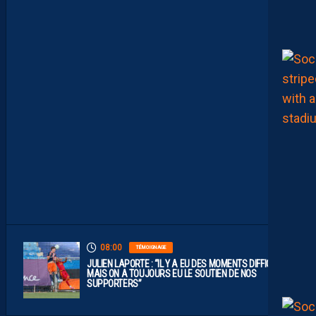
H
S
C
E
S
T
U
N
C
L
U
B
D
E
L
I
G
U
E
1
”
08:00
TÉMOIGNAGE
JULIEN LAPORTE : “IL Y A EU DES MOMENTS DIFFICILES,
MAIS ON A TOUJOURS EU LE SOUTIEN DE NOS
SUPPORTERS”