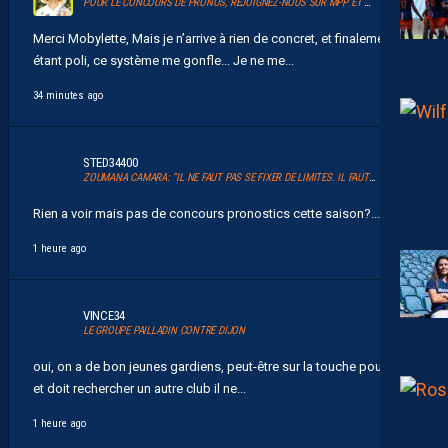
POUR LE CONCOURS DE PRONOS, REJOIGNEZ-NOUS SUR MPP ET GLANEZ LES RÉCOMPENSES !
Merci Mobylette, Mais je n’arrive à rien de concret, et finalement en
étant poli, ce système me gonfle... Je ne me...
34 minutes ago
STED34400
ZOUMANA CAMARA: “IL NE FAUT PAS SE FIXER DE LIMITES. IL FAUT VISER HAUT”
Rien a voir mais pas de concours pronostics cette saison?...
1 heure ago
VINCE34
LE GROUPE PAILLADIN CONTRE DIJON
oui, on a de bon jeunes gardiens, peut-être sur la touche pour lui,
et doit rechercher un autre club il ne...
1 heure ago