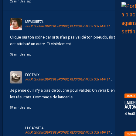
22 minutes ago
MEMOIRE74
POUR LE CONCOURS DE PRONOS, REJOIGNEZ-NOUS SUR MPP ET GLANEZ LES RÉCOMPENSES !
Clique sur ton icône car si tu n'as pas validé ton pseudo, ils t'en
ont attribué un autre. Et visiblement...
32 minutes ago
FOOTMIX
POUR LE CONCOURS DE PRONOS, REJOIGNEZ-NOUS SUR MPP ET GLANEZ LES RÉCOMPENSES !
Je pense qu'il n'y a pas de touche pour valider. On verra bien après
LIGUE 2
les résultats. Dommage de lancer le...
LAUREN
AUTOM
57 minutes ago
4 Août
LUCARNE34
POUR LE CONCOURS DE PRONOS, REJOIGNEZ-NOUS SUR MPP ET GLANEZ LES RÉCOMPENSES !
SUPPOR