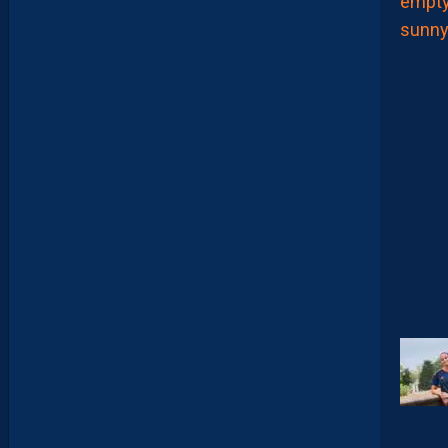
U
R
?
D
U
P
R
O
M
U
D
I
J
O
N
N
A
I
S
?
Z
O
U
M
A
N
A
C
A
M
A
R