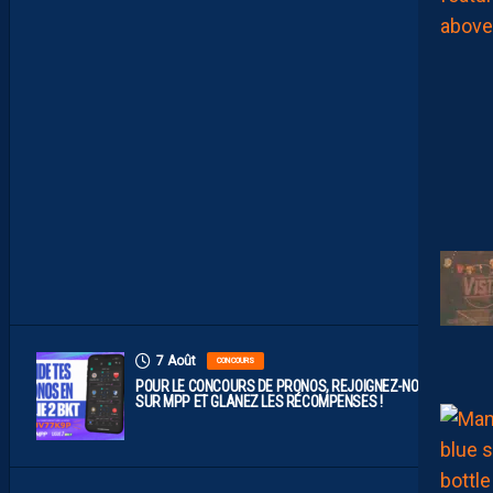
O
P
R
O
B
A
B
L
E
F
A
C
E
À
D
I
J
O
N
7 Août
CONCOURS
POUR LE CONCOURS DE PRONOS, REJOIGNEZ-NOUS
SUR MPP ET GLANEZ LES RÉCOMPENSES !