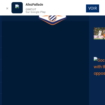
AllezPaillade
VOIR
✕
GRATUIT
Sur Google Play
DIRECT