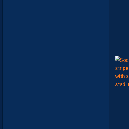
T
I
E
U
X
,
M
A
I
S
L
E
M
H
S
C
E
S
T
U
N
C
L
U
B
D
E
L
I
G
U
E