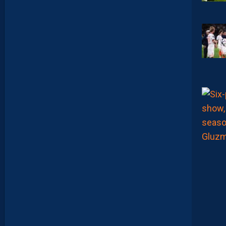
L
I
E
N
L
A
P
O
R
T
E
:
“
O
N
A
Q
U
’
U
N
E
E
N
V
I
E
,
C
’
E
S