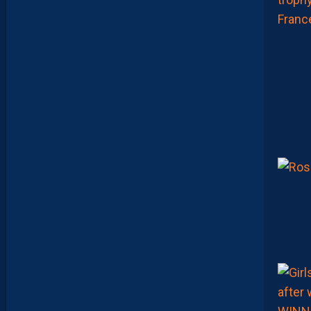
Z
O
U
M
A
N
A
C
A
M
A
R
A
:
“
I
L
N
E
F
A
U
T
P
A
S
S
E
F
I
X
E