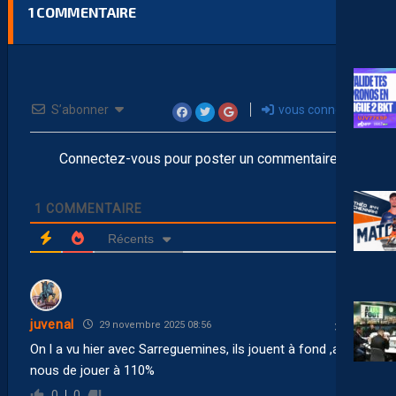
1
COMMENTAIRE
S’abonner
vous connecter
Connectez-vous pour poster un commentaire
1
COMMENTAIRE
Récents
juvenal
29 novembre 2025 08:56
On l a vu hier avec Sarreguemines, ils jouent à fond ,a
nous de jouer à 110%
0
0