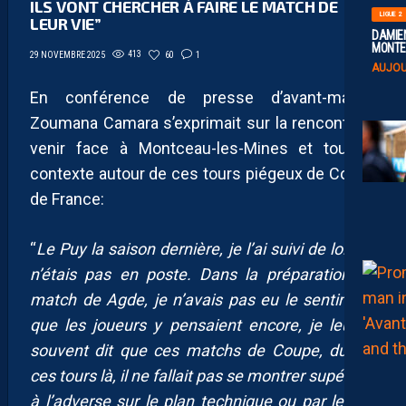
ILS VONT CHERCHER À FAIRE LE MATCH DE
LIGUE 2
LEUR VIE”
DAMIEN
MONTE 
413
60
1
29 NOVEMBRE 2025
AUJOU
En conférence de presse d’avant-match,
Zoumana Camara s’exprimait sur la rencontre à
venir face à Montceau-les-Mines et tout le
contexte autour de ces tours piégeux de Coupe
de France:
“
Le Puy la saison dernière, je l’ai suivi de loin, je
n’étais pas en poste. Dans la préparation du
match de Agde, je n’avais pas eu le sentiment
que les joueurs y pensaient encore, je leur ai
souvent dit que ces matchs de Coupe, durant
ces tours là, il ne fallait pas se montrer supérieur
à l’adverse sur le plan technique ou par le jeu.