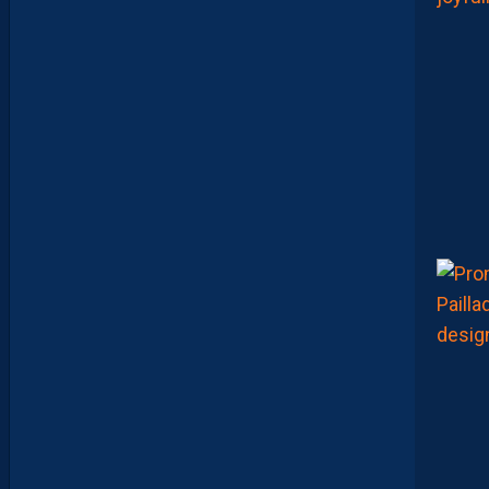
A
M
A
R
A
:
“
J
E
N
E
V
E
U
X
P
A
S
P
A
R
A
Î
T
R
E
P
R
É
T
E
N