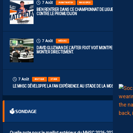
7 Août
AVANT-MATCH
MHSC-DFCO
BIEN RENTRER DANS CE CHAMPIONNAT DE LIGUE 2
CONTRE LE PROMU DIJON
7 Août
MÉDIAS
DAVID GLUZMAN DE L’AFTER FOOT VOIT MONTPELLIER
MONTER DIRECTEMENT.
7 Août
BOUTIQUE
STADE
LE MHSC DÉVELOPPE LA FAN EXPÉRIENCE AU STADE DE LA MOSSON
🗳 SONDAGE
Quelle note pour le maillot extérieur du MHSC 2026-2027 ?