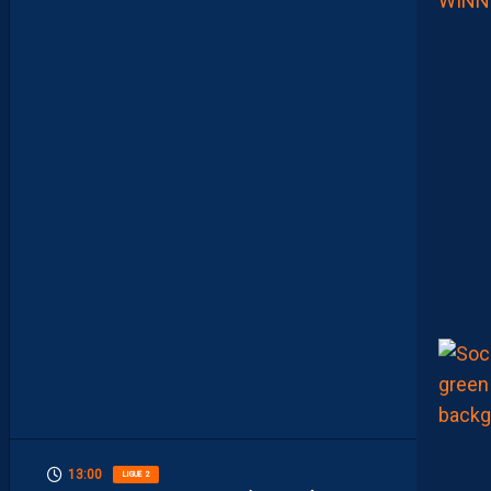
R
D
E
L
I
M
I
T
E
S
.
I
L
F
A
U
T
V
I
S
E
R
H
A
U
T
”
13:00
LIGUE 2