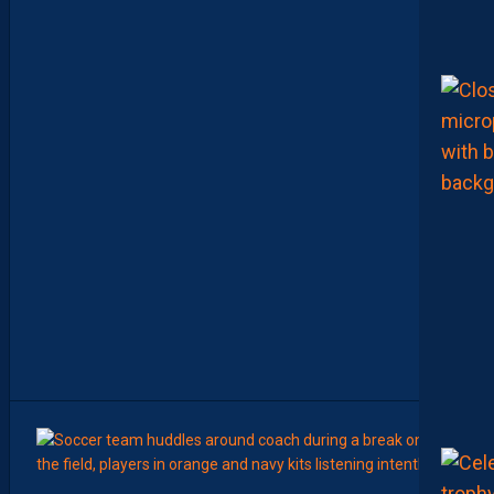
T
C
O
M
M
E
N
C
E
R
L
E
C
H
A
M
P
I
O
N
N
A
T
”
15:00
LIGUE 2