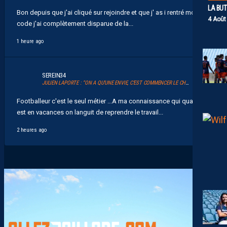
LA BU
Bon depuis que j'ai cliqué sur rejoindre et que j' as i rentré mon
4 Août
code j'ai complètement disparue de la...
1 heure ago
SEREIN34
JULIEN LAPORTE : “ON A QU’UNE ENVIE, C’EST COMMENCER LE CHAMPIONNAT”
Footballeur c'est le seul métier ...A ma connaissance qui quand on
est en vacances on languit de reprendre le travail...
2 heures ago