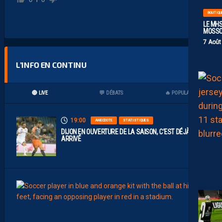
BOUTIQU
LE MHS
MOSS
7 Août
L’INFO EN CONTINU
🔴 LIVE
💬 DÉBATS
🔥 POPULAIRES
19:00
ANECDOTE
STATISTIQUES
DIJON EN OUVERTURE DE LA SAISON, C’EST DÉJÀ
ARRIVÉ
17:00
MHSC-
J
U