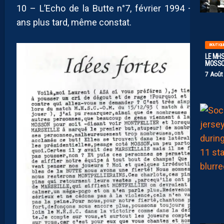
10 – L’Echo de la Butte n°7, février 1994 – 30
ans plus tard, même constat.
BOUTIQU
LE MHS
MOSS
7 Août