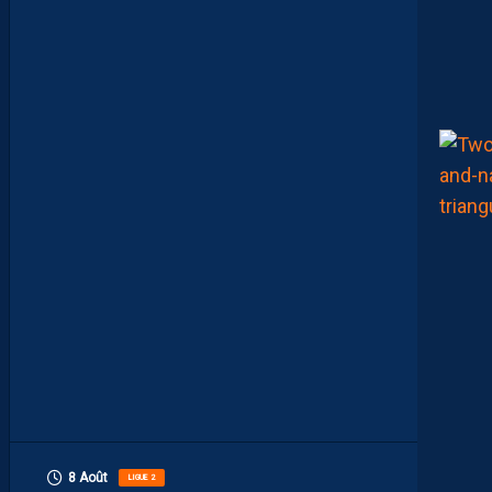
R
D
E
L
I
M
I
T
E
S
.
I
L
F
A
U
T
V
I
S
E
R
H
A
U
T
”
8 Août
LIGUE 2