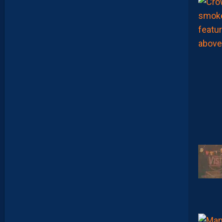
L
I
E
N
L
A
P
O
R
T
E
:
“
O
N
A
Q
U
’
U
N
E
E
N
V
I
E
,
C
’
E
S