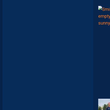
M
H
S
C
1
-
1
D
F
C
O
:
D
E
S
D
É
B
U
T
S
F
R
U
S
T
R
A
N
T
S
E