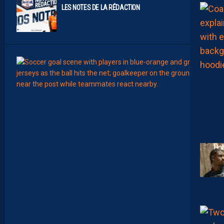
LES NOTES DE LA RÉDACTION
00:15
LIGUE 2
L
E
M
H
S
C
7
È
M
E
C
E
D
I
M
A
N
C
H
E