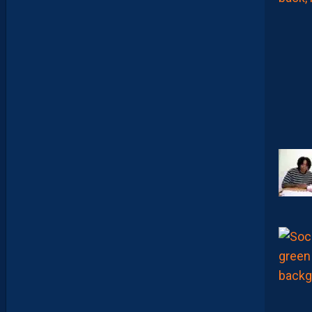
Z
O
U
M
A
N
A
C
A
M
A
R
A
:
“
I
L
N
E
F
A
U
T
P
A
S
S
E
F
I
X
E