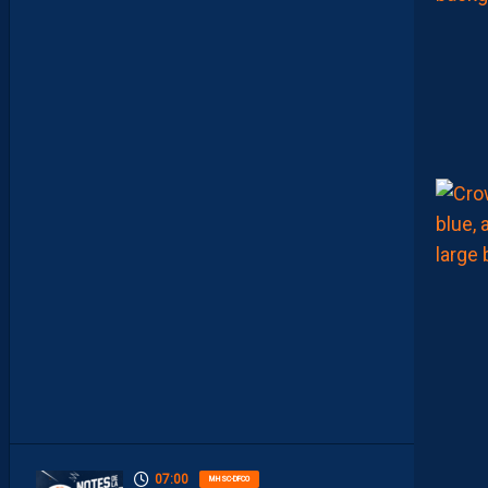
A
U
L
T
A
I
S
E
C
O
N
S
T
A
M
M
E
N
T
À
L
’
A
R
R
Ê
T
07:00
MHSC-DFCO