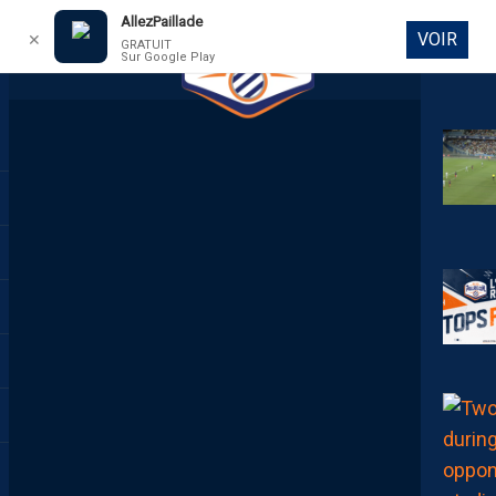
AllezPaillade
VOIR
✕
GRATUIT
Sur Google Play
DIRECT