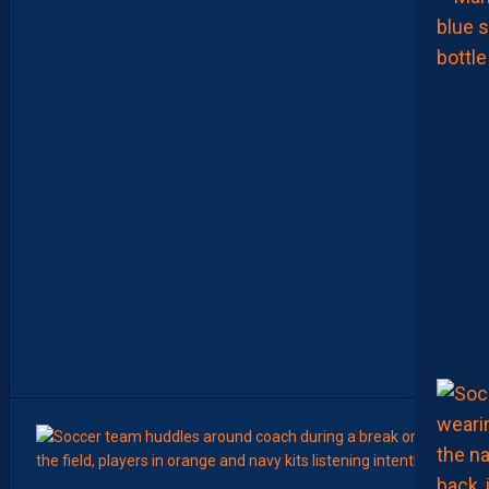
T
C
O
M
M
E
N
C
E
R
L
E
C
H
A
M
P
I
O
N
N
A
T
”
8
Août
LIGUE 2