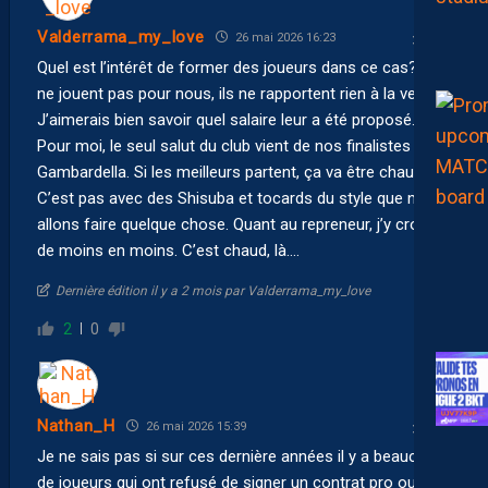
Valderrama_my_love
26 mai 2026 16:23
Quel est l’intérêt de former des joueurs dans ce cas? Ils
ne jouent pas pour nous, ils ne rapportent rien à la vente…
J’aimerais bien savoir quel salaire leur a été proposé.
Pour moi, le seul salut du club vient de nos finalistes de la
Gambardella. Si les meilleurs partent, ça va être chaud.
C’est pas avec des Shisuba et tocards du style que nous
allons faire quelque chose. Quant au repreneur, j’y crois
de moins en moins. C’est chaud, là….
Dernière édition il y a 2 mois par Valderrama_my_love
2
0
Nathan_H
26 mai 2026 15:39
Je ne sais pas si sur ces dernière années il y a beaucoup
de joueurs qui ont refusé de signer un contrat pro ou