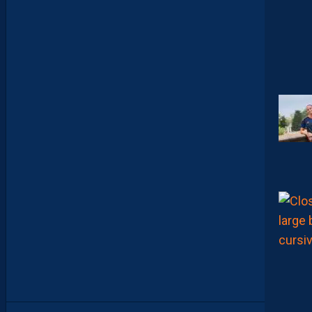
E
Z
V
O
S
P
R
E
M
I
È
R
E
S
N
O
T
E
S
D
E
L
A
S
A
I
S
O
N