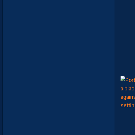
N
A
Q
U
’
U
N
E
E
N
V
I
E
,
C
’
E
S
T
C
O
M
M
E
N
C
E
R
L
E
C
H