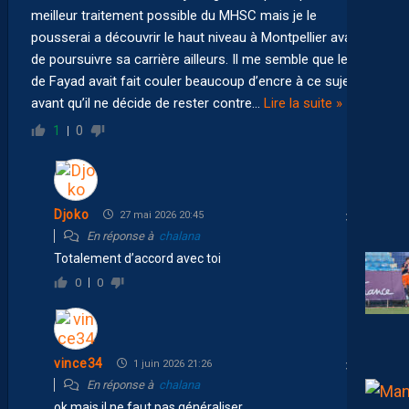
meilleur traitement possible du MHSC mais je le
pousserai a découvrir le haut niveau à Montpellier avant
de poursuivre sa carrière ailleurs. Il me semble que le cas
de Fayad avait fait couler beaucoup d’encre à ce sujet
avant qu’il ne décide de rester contre
…
Lire la suite »
1
0
Djoko
27 mai 2026 20:45
En réponse à
chalana
Totalement d’accord avec toi
0
0
vince34
1 juin 2026 21:26
En réponse à
chalana
ok,mais il ne faut pas généraliser