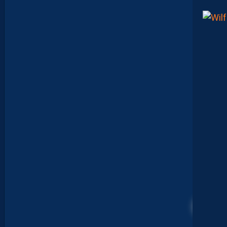
I
L
N
E
F
A
U
T
P
A
S
S
E
F
I
X
E
R
D
E
L
I
M
I
T
E
15
S
.
I
L
F
A