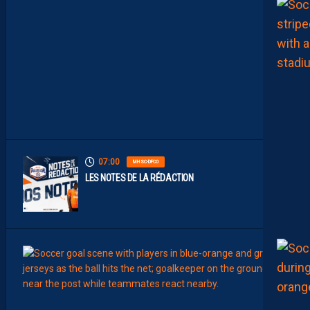
M
M
E
N
T
À
L
’
A
R
R
Ê
T
07:00
MHSC-DFCO
LES NOTES DE LA RÉDACTION
00:15
LIGUE 2
L
E