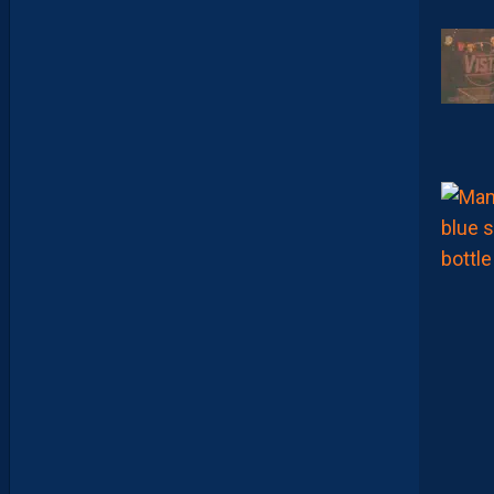
D
É
B
U
T
S
F
R
U
S
T
R
A
N
T
S
E
T
D
É
J
À
D
E
S
R
E
G
R
E
T
S