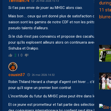
Terrifiant74
26 mai 2026 15:13
Si t’as pas envie de jouer au MHSC alors ciao.
Mais bon … ceux qui ont donné plus de satisfaction cette
saison sont les gamins de notre CDF et non les prêts de
pseudo talents d’ailleurs.
Si le club n’est pas convaincu et propose des cacahuètes
pour qu’ils explosent ailleurs alors on continuera avec des
Sishuba et Orakpo.
2
0
cousin37
26 mai 2026 14:32
Robin Thiland Herard a changé d’agent cet hiver … c’était
pour qu’il signe un premier bon contrat
L’incertitude du futur du MHSC pèse peut être dans le jeu
Et ce jeune est prometteur et fait partie des sélections…
des coéquipiers internationaux lui confient peut être leurs