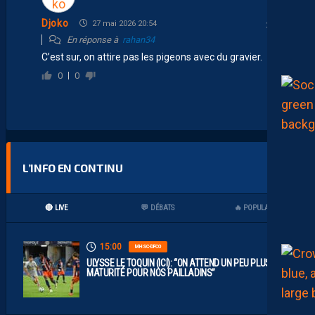
Djoko
27 mai 2026 20:54
En réponse à
rahan34
C’est sur, on attire pas les pigeons avec du gravier.
0
0
L’INFO EN CONTINU
🔴 LIVE
💬 DÉBATS
🔥 POPULAIRES
15:00
MHSC-DFCO
ULYSSE LE TOQUIN (ICI): “ON ATTEND UN PEU PLUS DE
MATURITÉ POUR NOS PAILLADINS”