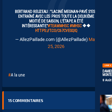
BERTRAND REUZEAU : "LACINÉ MEGNAN-PAVÉ S'EST
ENTRAÎNÉ AVEC LES PROS TOUTE LA DEUXIÈME
MOITIÉ DE SAISON, L'ÉTAPE A ÉTÉ
INTÉRESSANTE."
#TEAMMHSC
#MHSC
🔷️🔶️
HTTPS://T.CO/C67CVEGQIQ
— AllezPaillade.com (@AllezPaillade)
May
25, 2026
LIGUE 2
DAMIEN
A la une
MONTE 
8 Août
15
COMMENTAIRES