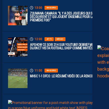
13:00
MHSC-DFCO
ZOUMANA CAMARA: “IL Y A DES JOUEURS QUI SE
DÉCOUVRENT ET QUI JOUENT ENSEMBLE POUR LA
PREMIÈRE FOIS”
12:00
AP TV
MÉDIAS
APSHOW CE SOIR 21H SUR YOUTUBE! DEBRIEF MHSC-
DIJON ET VISTA FOOTBALL SHOP COMME INVITÉS !
11:00
MHSC-DFCO
MHSC 1-1 DFCO : LE RÉSUMÉ VIDÉO DE LA RENCONTRE
09:00