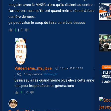
stagiaire avec le MHSC alors qu’ils étaient au centre de
formation, mais qu’ils ont quand même réussi à faire
carrière derrière.
ça peut valoir le coup de faire un article dessus
1
0
BOUTIQU
Valderrama_my_love
26 mai 2026 16:25
LE MHS
En réponse à
Nathan_H
MOSS
Le niveau a l’air quand même plus élevé cette année
7 Août
que pour les précédentes générations.
1
0