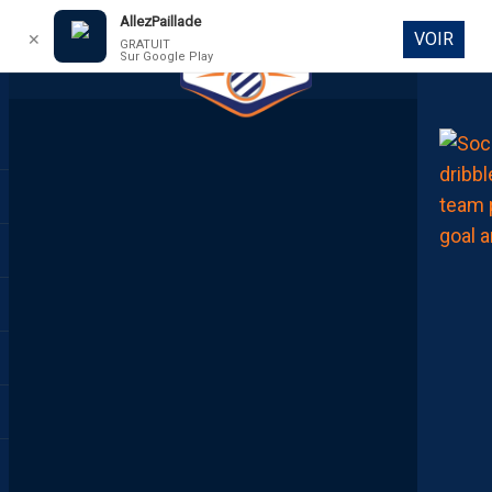
AllezPaillade
VOIR
✕
GRATUIT
Sur Google Play
DIRECT