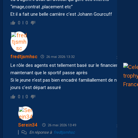
“image,contrat ,placement etc”
Et il a fait une belle carrière c’est Johann Gourcuff
0
0
fredtjsmhsc
26 mai 2026 13:32
Le rôle des agents est tellement basé sur le financier
maintenant que le sportif passe après
Si le jeune n’est pas bien encadré familiallement de nos
jours c’est départ assuré
0
0
Serein34
26 mai 2026 13:49
En réponse à
fredtjsmhsc