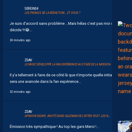
SEREIN34
LES PRONOS DE LA RÉDACTION… ET VOUS ?
Je suis d'accord sans problème ...Mais hélas c'est pas moi qui
décide !!! 😂 ...
24 minutes ago
ZDAV
LE MHSC DÉVELOPPE LA FAN EXPÉRIENCE AU STADE DE LA MOSSON
Il y’a tellement à faire de ce côté là que n’importe quelle initiative
sera une avancée dans la fan expérience...
32 minutes ago
ZDAV
APSHOW S02#01, INVITÉ DAVID GLUZMAN DE L’AFTER FOOT. LES REPLAYS SONT DISPOS.
Émission très sympathique ! Au top les gars Merci !...