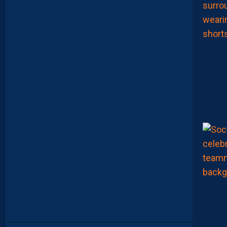
E
N
I
C
O
L
L
I
N
A
R
A
M
E
N
É
U
N
É
L
A
N
A
U
C
L
U
B
.
”