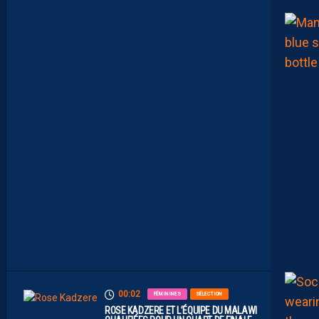
U
E
U
R
F
A
C
E
À
U
N
P
R
O
M
U
A
M
B
I
T
I
E
U
X
00:02
FÉMININES
SÉLECTION
ROSE KADZERE ET L’ÉQUIPE DU MALAWI