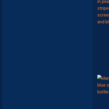
S
O
I
R
2
1
H
S
U
R
Y
O
U
T
U
B
E
.
I
N
V
I
T
É
D
A
V
I
D
G
L
U