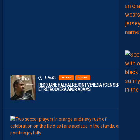
S
I
D
E
A
V
E
C
S
E
R
S
O
U
6 Août
ANCIENS
MERCATO
REDOUANE HALHAL REJOINT VENEZIA FC EN SERIE A
ET RETROUVERA AKOR ADAMS
6
Août
LIGUE 2
J