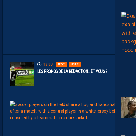
S
P
A
I
L
L
A
D
I
N
S
13:00
DÉBAT
LIGUE 2
LES PRONOS DE LA RÉDACTION… ET VOUS ?
12:00
MERCA
T
É
J
I