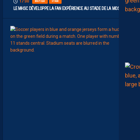
17:00
BOUTIQUE
STADE
LE MHSC DÉVELOPPE LA FAN EXPÉRIENCE AU STADE DE LA MOSSON
15:00
EFFECT
L
E
S
N
O
U
V
E
A
U
X
N
U
M
É
R
O
S
D
E
N
O