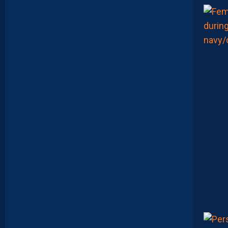
U
L
I
E
N
L
A
P
O
R
T
E
:
“
E
N
R
E
S
T
A
N
T
,
L
A
F
A
M
I
L
L