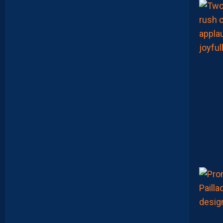
S
A
V
A
N
I
E
R
,
B
R
Y
A
N
T
E
I
X
E
I
R
A
…
L
E
S
I
N
F
O
S
D