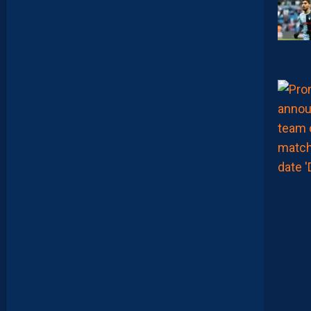
O
R
E
,
L
A
P
A
I
L
L
A
D
E
E
N
B
A
R
R
A
G
E
S
D
’
A
C
C
E
S
S