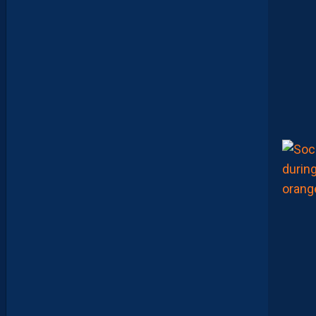
H
O
W
S
0
2
#
0
1
,
I
N
V
I
T
É
D
A
V
I
D
G
L
U
Z
M
A
N
D
E
L
’