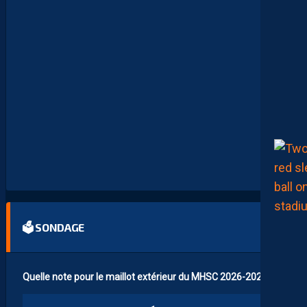
Z
M
A
N
D
E
L
’
A
F
T
E
R
F
O
O
T
.
🗳 SONDAGE
Quelle note pour le maillot extérieur du MHSC 2026-2027 ?