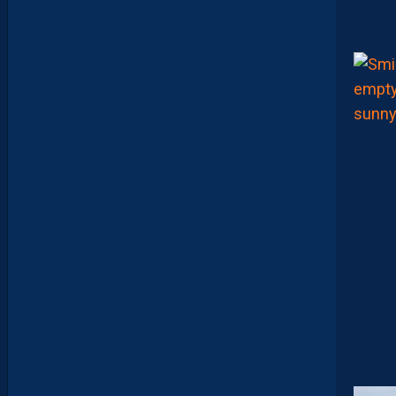
A
F
T
E
R
F
O
O
T
.
L
E
S
R
E
P
L
A
Y
S
S
O
N
T
D
I
S
P
O
S
.