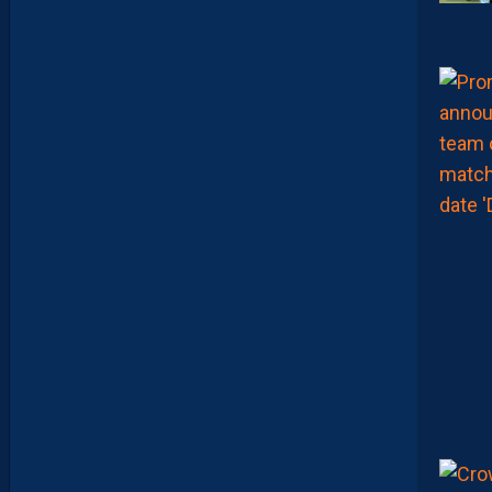
B
O
O
K
M
A
K
E
R
S
E
N
V
O
I
E
N
T
,
E
N
C
O
R
E
,
L
A
P
A
I
L