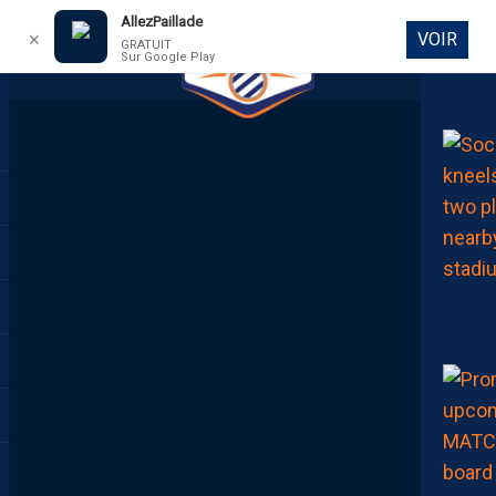
AllezPaillade
VOIR
✕
GRATUIT
Sur Google Play
DIRECT