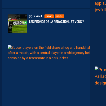
S
7 Août
DÉBAT
LIGUE 2
LES PRONOS DE LA RÉDACTION… ET VOUS ?
7
Août
MERCA
T
É
J
I
S
A
V
A
N
I
E
R
,
B