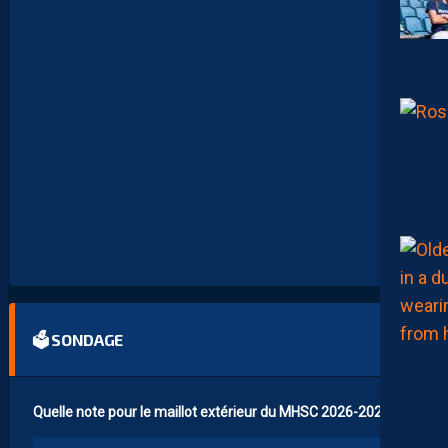
N
D
R
A
P
A
S
M
O
N
T
P
E
L
L
I
E
R
…
🗳 SONDAGE
Quelle note pour le maillot extérieur du MHSC 2026-2027 ?