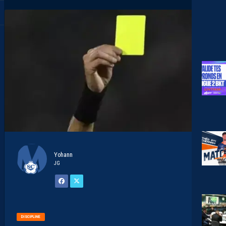
Yohann
JG
DISCIPLINE