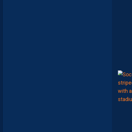
R
Y
A
N
T
E
I
X
E
I
R
A
…
L
E
S
I
N
F
O
S
D
E
M
O
H
A
M
E
D
T
O