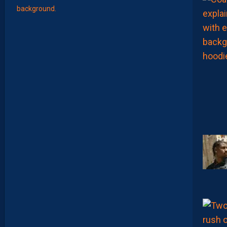
L
E
S
N
O
U
V
E
A
U
X
N
U
M
É
R
O
S
D
E
N
O
S
P
A
I
L
L
A
D
I
N