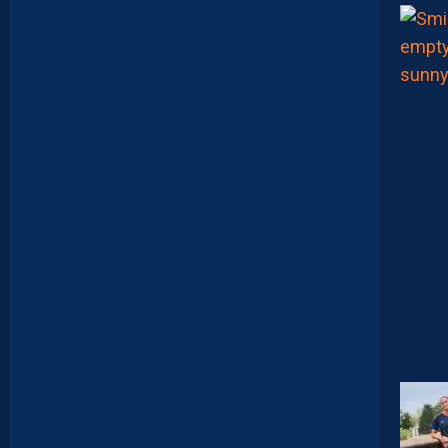
I
N
V
I
T
É
D
A
V
I
D
G
L
U
Z
M
A
N
D
E
L
’
A
F
T
E
R
F
O
O
T
.