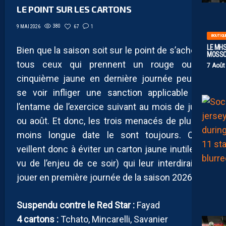
LE POINT SUR LES CARTONS
380
67
1
9 MAI 2026
BOUTIQU
LE MHS
Bien que la saison soit sur le point de s’achever,
MOSS
tous ceux qui prennent un rouge ou un
7 Août
cinquième jaune en dernière journée peuvent
se voir infliger une sanction applicable dès
l’entame de l’exercice suivant au mois de juillet
ou août. Et donc, les trois menacés de plus ou
moins longue date le sont toujours. Qu’ils
veillent donc à éviter un carton jaune inutile (au
vu de l’enjeu de ce soir) qui leur interdirait de
jouer en première journée de la saison 2026-27.
Suspendu contre le Red Star :
Fayad
4 cartons :
Tchato, Mincarelli, Savanier