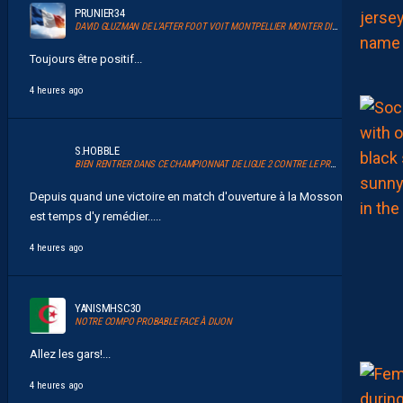
PRUNIER34
DAVID GLUZMAN DE L’AFTER FOOT VOIT MONTPELLIER MONTER DIRECTEMENT.
Toujours être positif...
4 heures ago
S.HOBBLE
BIEN RENTRER DANS CE CHAMPIONNAT DE LIGUE 2 CONTRE LE PROMU DIJON
Depuis quand une victoire en match d'ouverture à la Mosson ? Il
est temps d'y remédier.....
4 heures ago
YANISMHSC30
NOTRE COMPO PROBABLE FACE À DIJON
Allez les gars!...
4 heures ago