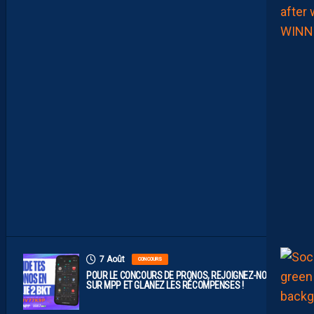
O
M
P
O
P
R
O
B
A
B
L
E
F
A
C
E
À
D
I
J
O
N
7 Août
CONCOURS
POUR LE CONCOURS DE PRONOS, REJOIGNEZ-NOUS
SUR MPP ET GLANEZ LES RÉCOMPENSES !