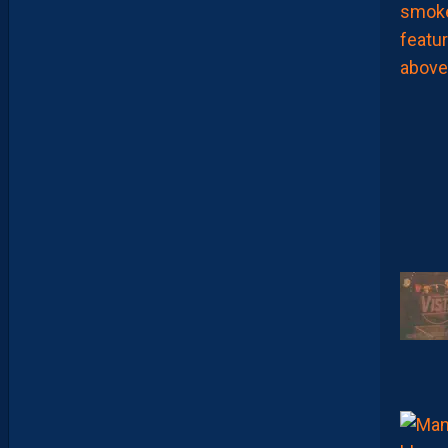
L
A
D
E
E
N
B
A
R
R
A
G
E
S
D
’
A
C
C
E
S
S
I
O
N
À
L
A
L
I
G
U