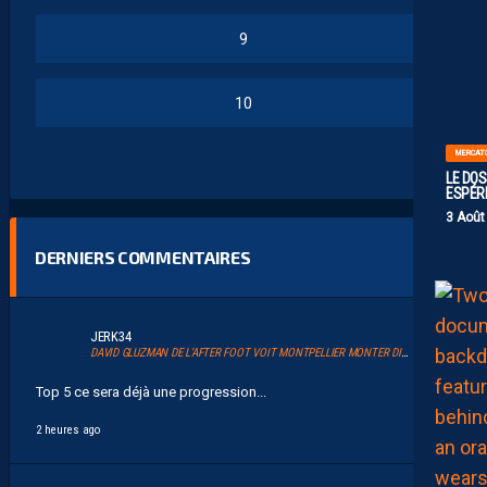
9
10
MERCAT
LE DOS
ESPÉR
3 Août
DERNIERS COMMENTAIRES
JERK34
DAVID GLUZMAN DE L’AFTER FOOT VOIT MONTPELLIER MONTER DIRECTEMENT.
Top 5 ce sera déjà une progression...
2 heures ago