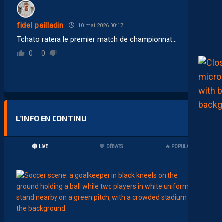
fidel pailladin
10 mai 2026 00:17
Tchato ratera le premier match de championnat…
0
0
L’INFO EN CONTINU
🔴 LIVE
💬 DÉBATS
🔥 POPULAIRES
00:02
MHSC-
L
’
A