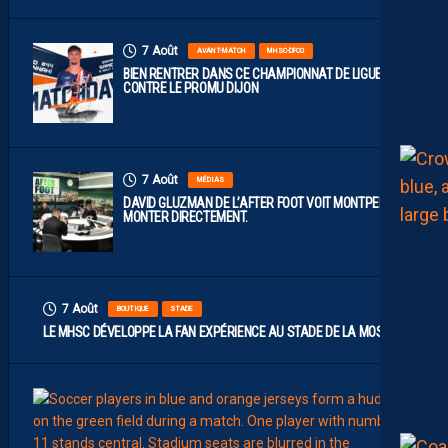
7 Août
AVANT-MATCH
MHSC-DFCO
BIEN RENTRER DANS CE CHAMPIONNAT DE LIGUE 2
CONTRE LE PROMU DIJON
7 Août
MÉDIAS
DAVID GLUZMAN DE L’AFTER FOOT VOIT MONTPELLIER
MONTER DIRECTEMENT.
7 Août
BOUTIQUE
STADE
LE MHSC DÉVELOPPE LA FAN EXPÉRIENCE AU STADE DE LA MOSSON
7
Août
EFFECT