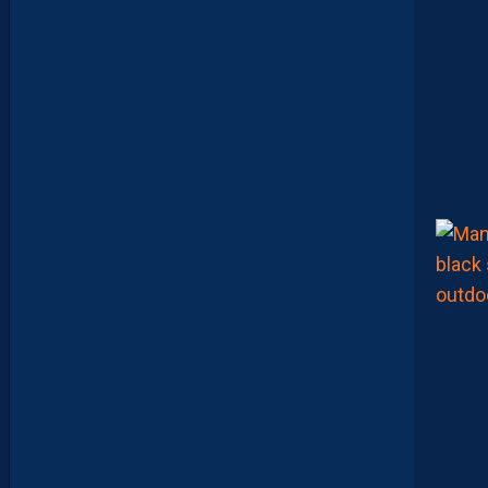
T
,
E
N
C
O
R
E
,
L
A
P
A
I
L
L
A
D
E
E
N
B
A
R
R
A
G
E
S
D
’
A