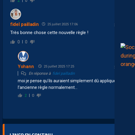
2
0
fidel pailladin
25 juillet 2025 17:06
Très bonne chose cette nouvelle règle !
0
0
Yohann
25 juillet 2025 17:25
En réponse à
fidel pailladin
moi je pense qu’ils auraient simplement dû appliquer
l’ancienne règle normalement…
2
0
L’INFO EN CONTINU