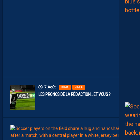
S
D
E
N
O
S
P
A
I
L
L
A
D
I
N
S
7 Août
DÉBAT
LIGUE 2
LES PRONOS DE LA RÉDACTION… ET VOUS ?
7
Août
MERCA