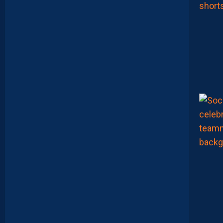
Z
E
Ï
N
E
B
B
E
N
Y
E
B
K
A
R
E
M
P
O
R
T
E
N
T
L
E
T
O
U
R
N
O