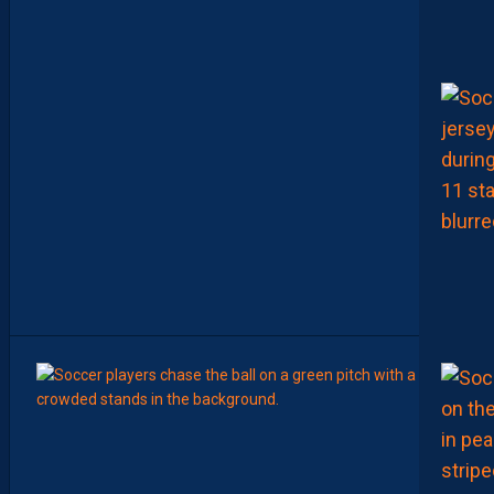
I
U
N
A
F
U
1
7
F
A
V
E
C
L
E
M
A
R
O
C
6
Août
MERCA
Y
A
N
I