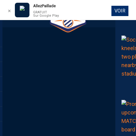
AllezPaillade
VOIR
✕
GRATUIT
Sur Google Play
DIRECT