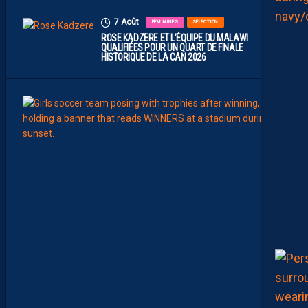
7 Août
FÉMININES
SÉLECTION
ROSE KADZERE ET L’ÉQUIPE DU MALAWI
QUALIFIÉES POUR UN QUART DE FINALE
HISTORIQUE DE LA CAN 2026
7
Août
FÉMIN
FORM
SÉLE
C
H
A
Ï
M
A
M
A
A
T
O
U
G
E
T