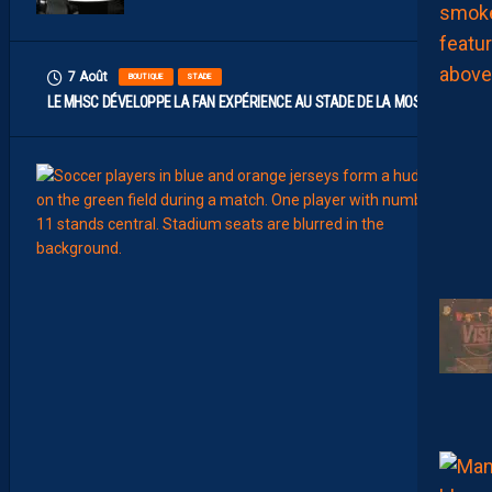
7 Août
BOUTIQUE
STADE
LE MHSC DÉVELOPPE LA FAN EXPÉRIENCE AU STADE DE LA MOSSON
7
Août
EFFECT
L
E
S
N
O
U
V
E
A
U
X
N
U
M
É
R
O