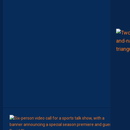
N
F
O
S
D
E
M
O
H
A
M
E
D
T
O
U
B
A
C
H
E
-
T
E
R
7
Août
AP TV