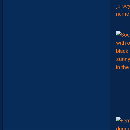
D
E
R
I
G
U
E
U
R
F
A
C
E
À
U
N
P
R
O
M
U
A
M
B
I
T
I
E
U
X