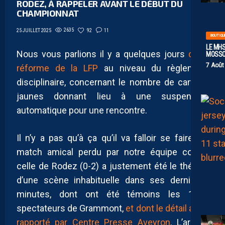
RODEZ, À RAPPELER AVANT LE DÉBUT DU
CHAMPIONNAT
2635
92
11
25 JUILLET 2025
BOUTIQU
LE MHS
Nous vous parlions il y a quelques jours
de la
MOSS
7 Août
réforme de la LFP
au niveau du règlement
disciplinaire, concernant le nombre de cartons
jaunes donnant lieu à une suspension
automatique pour une rencontre.
Il n’y a pas qu’à ça qu’il va falloir se faire. Le
match amical perdu par notre équipe contre
celle de Rodez (0-2) a justement été le théâtre
d’une scène inhabituelle dans ses dernières
minutes, dont ont été témoins les 1200
spectateurs de Grammont,
et dont le détail a été
rapporté par Centre Presse Aveyron
. L’arbitre