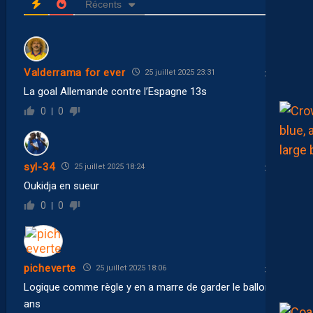
Récents
Valderrama for ever
25 juillet 2025 23:31
La goal Allemande contre l’Espagne 13s
0
0
syl-34
25 juillet 2025 18:24
Oukidja en sueur
0
0
picheverte
25 juillet 2025 18:06
Logique comme règle y en a marre de garder le ballon 10
ans