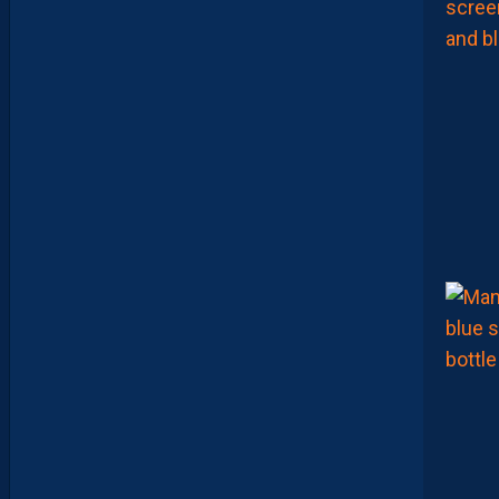
S
Z
O
U
A
O
U
I
N
E
R
E
J
O
I
N
D
R
A
P
A
S
M
O
N
T
P
E
L
L
I
E