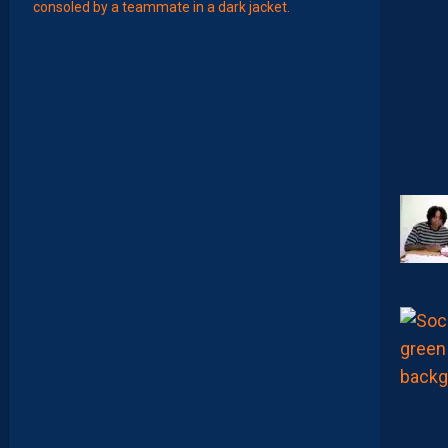
T
É
J
I
S
A
V
A
N
I
E
R
,
B
R
Y
A
N
T
E
I
X
E
I
R
A
…
L
E
S
I