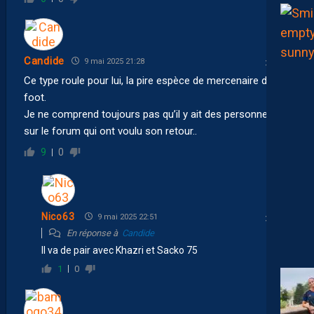
Candide
9 mai 2025 21:28
Ce type roule pour lui, la pire espèce de mercenaire du
foot.
Je ne comprend toujours pas qu’il y ait des personnes
sur le forum qui ont voulu son retour..
9
0
Nico63
9 mai 2025 22:51
En réponse à
Candide
Il va de pair avec Khazri et Sacko 75
1
0