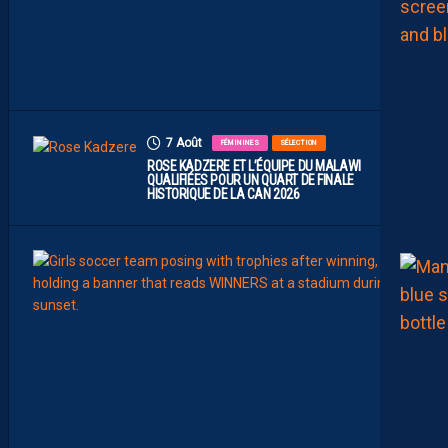
I
T
I
E
U
X
7 Août
FÉMININES
SÉLECTION
ROSE KADZERE ET L’ÉQUIPE DU MALAWI
QUALIFIÉES POUR UN QUART DE FINALE
HISTORIQUE DE LA CAN 2026
7
Août
FÉMIN
FORM
SÉLE
C
H
A
Ï
M
A
M