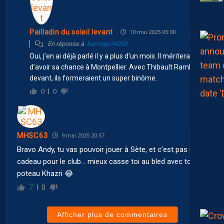
Pailladin du soleil levant
10 mai 2025 05:00
En réponse à
bamogo34290
Oui, j’en ai déjà parlé il y a plus d’un mois. Il mériterait
d’avoir sa chance à Montpellier. Avec Thibault Rambaud
devant, ils formeraient un super binôme.
0
0
MHSC63
9 mai 2025 20:57
Bravo Andy, tu vas pouvoir jouer à Sète, et c’est pas un
cadeau pour le club… mieux casse toi au bled avec ton
poteau Khazri 😂
7
0
Afficher plus de commentaires