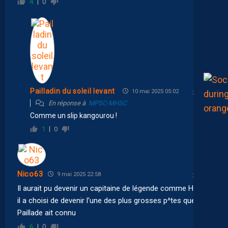
4
0
Pailladin du soleil levant
10 mai 2025 05:02
En réponse à
MPSC-MHSC
Comme un slip kangourou !
1
0
Nico63
9 mai 2025 22:58
Il aurait pu devenir un capitaine de légende comme Hilton,
il a choisi de devenir l’une des plus grosses p^tes que la
Paillade ait connu
6
0