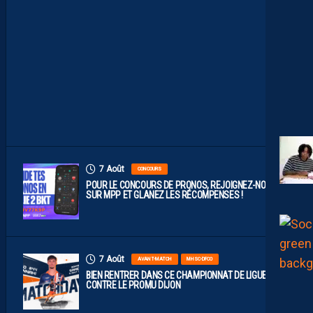
B
L
E
F
A
C
E
À
D
I
J
O
N
7 Août
CONCOURS
POUR LE CONCOURS DE PRONOS, REJOIGNEZ-NOUS
SUR MPP ET GLANEZ LES RÉCOMPENSES !
7 Août
AVANT-MATCH
MHSC-DFCO
BIEN RENTRER DANS CE CHAMPIONNAT DE LIGUE 2
CONTRE LE PROMU DIJON