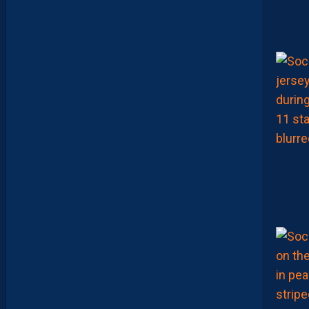
M
É
F
I
A
N
C
E
D
E
R
I
G
U
E
U
R
F
A
C
E
À
U
N
P
R
O
M
U
A
M
B