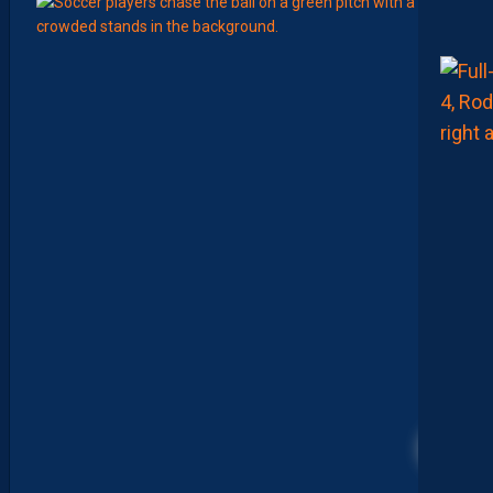
Août
MERCA
Y
A
N
I
S
Z
O
U
A
O
U
I
N
E
R
E
J
O
I
N
D
R
A
25
P
A
S
M
O