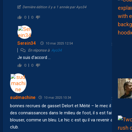
Dernière édition il y a 1 année par Ayo34
0
0
Serein34
10 mai 2025 12:54
En réponse à
Ayo34
Je suis d’accord …
0
0
sudmachine
10 mai 2025 10:34
bonnes recrues de gasset Delort et Méité – le mec il a
des connaissances dans le milieu de foot, il s est fait
blouser, comme un bleu. Le hic c est qu il va revenir au
club.