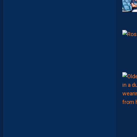
I
R
A
…
L
E
S
I
N
F
O
S
D
E
M
O
H
A
M
E
D
T
O
U
B
A
C
H
E
-
T
E