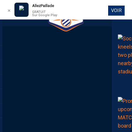
AllezPaillade
VOIR
✕
GRATUIT
Sur Google Play
DIRECT