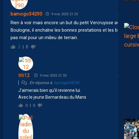
bamogo34290
9 mai 2025 21:25
Rien à voir mais encore un but du petit Vercruysse avec
Boulogne, il enchaîne les bonnes prestations et les buts,
pas mal pour un milieu de terrain.
3
0
titi12
9 mai 2025 21:33
En réponse à
bamogo34290
J’aimerais bien qu’il revienne lui.
Avec le jeune Bernardeau du Mans
0
0