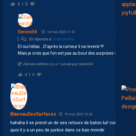
0
0
Serein34
10 mai 2025 11:51
En réponse à
sudmachine
Et oui hélas …D’après la rumeur il va revenir !!!
Mais je crois que l’on est pas au bout des surprises 😡
Dernière édition il y a 1 année par Serein34
0
0
BlaireauDesSurfaces
10 mai 2025 10:20
hahaha il se prend un de ses retours de baton lui! comme
quoi il y a un peu de justice dans ce bas monde