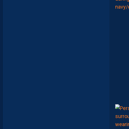
E
N
V
O
I
E
N
T
,
E
N
C
O
R
E
,
L
A
P
A
I
L
L
A
D
E
E
N
B
A
R
R