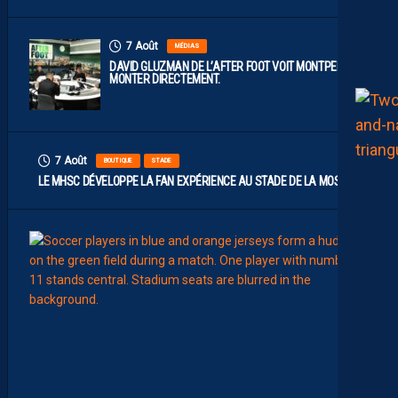
7 Août
MÉDIAS
DAVID GLUZMAN DE L’AFTER FOOT VOIT MONTPELLIER
MONTER DIRECTEMENT.
7 Août
BOUTIQUE
STADE
LE MHSC DÉVELOPPE LA FAN EXPÉRIENCE AU STADE DE LA MOSSON
7
Août
EFFECT
L
E
S
N
O
U
V
E
A