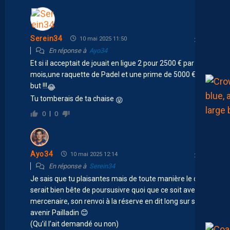
Serein34
10 mai 2025 11:50
En réponse à
Ayo34
Et si il acceptait de jouait en ligue 2 pour 2500 € par
mois,une raquette de Padel et une prime de 5000 € par
but !!!
😂
Tu tomberais de ta chaise
😝
0
0
Ayo34
10 mai 2025 12:14
En réponse à
Serein34
Je sais que tu plaisantes mais de toute manière le club
serait bien bête de poursusivre quoi que ce soit avec ce
mercenaire, son renvoi à la réserve en dit long sur son
avenir Pailladin 😊
(Qu’il l’ait demandé ou non)