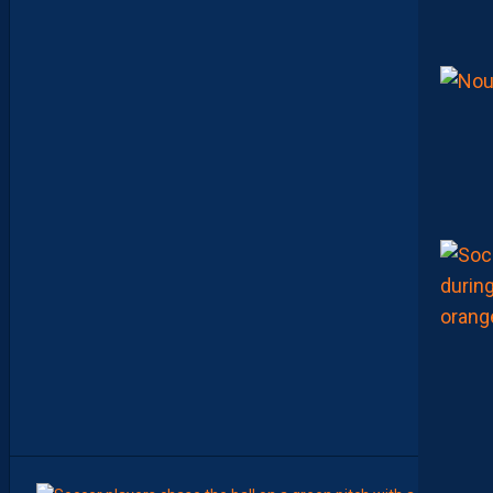
L
E
T
O
U
R
N
O
I
U
N
A
F
U
1
7
F
A
V
E
C
L
E
M
A
R
O
C
6