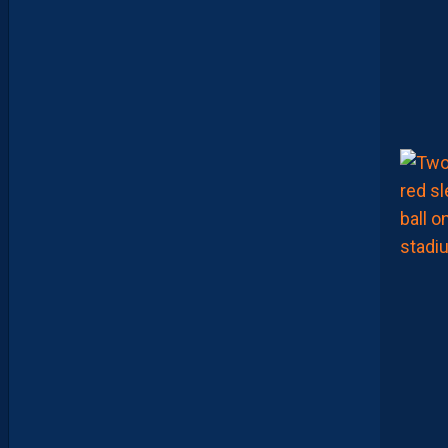
A
A
T
O
U
G
E
T
Z
E
Ï
N
E
B
B
E
N
Y
E
B
K
A
R
E
M
P
O
R
T
E
N
T