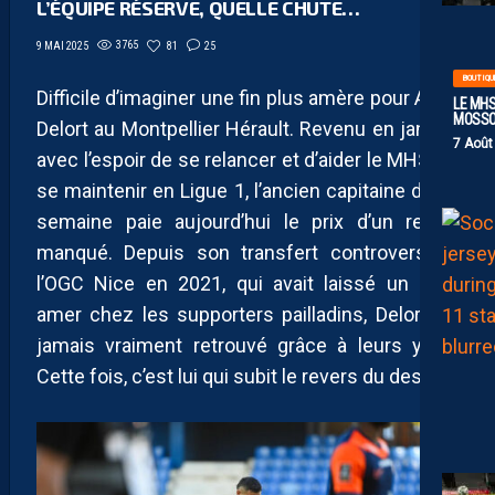
L’ÉQUIPE RÉSERVE, QUELLE CHUTE…
3765
81
25
9 MAI 2025
BOUTIQU
Difficile d’imaginer une fin plus amère pour Andy
LE MHS
MOSS
Delort au Montpellier Hérault. Revenu en janvier
7 Août
avec l’espoir de se relancer et d’aider le MHSC à
se maintenir en Ligue 1, l’ancien capitaine d’une
semaine paie aujourd’hui le prix d’un retour
manqué. Depuis son transfert controversé à
l’OGC Nice en 2021, qui avait laissé un goût
amer chez les supporters pailladins, Delort n’a
jamais vraiment retrouvé grâce à leurs yeux.
Cette fois, c’est lui qui subit le revers du destin.