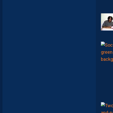
E
U
X
P
A
S
P
A
R
A
Î
T
R
E
P
R
É
T
E
N
T
I
E
U
X
,
M
A
I
S
L
E