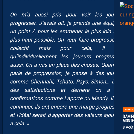
On m’a aussi pris pour voir les joueurs
progresser. J’avais dit, je prends une équipe à
un point A pour les emmener le plus loin et le
plus haut possible. On veut faire progresser un
collectif mais pour cela, il faut
qu’individuellement les joueurs progressent
aussi. On a mis en place des choses. Quand on
parle de progression, je pense à des joueurs
comme Chennahi, Tchato, Pays, Simon… Il y a
des satisfactions et derrière on a des
confirmations comme Laporte ou Mendy. Il faut
continuer, ils ont encore une marge progression
LIGUE 2
et l’idéal serait d’apporter des valeurs ajoutées
DAMIEN
MONTE 
à cela. »
8 Août