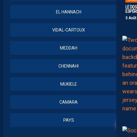
LE DOS
ESPÉR
EL HANNACH
3 Août
VIDAL-CARTOUX
MEDDAH
CHENNAHI
MUKIELE
CAMARA
8
PAYS