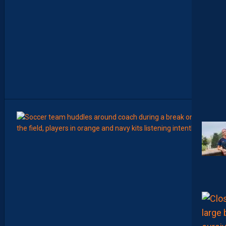
C
H
A
M
P
I
O
N
N
A
T
”
8
Août
LIGUE 2
Z
O
U
M
A
N
A
C
A
M
A
R