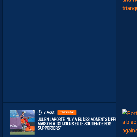
M
H
S
C
E
S
T
U
N
C
L
U
B
D
E
L
I
G
U
E
1
”
8 Août
TÉMOIGNAGE
JULIEN LAPORTE : “IL Y A EU DES MOMENTS DIFFICILES,
MAIS ON A TOUJOURS EU LE SOUTIEN DE NOS
SUPPORTERS”