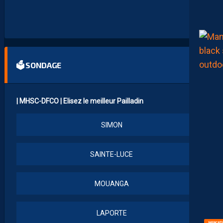
N
T
R
E
🗳 SONDAGE
| MHSC-DFCO | Elisez le meilleur Pailladin
SIMON
SAINTE-LUCE
MOUANGA
LAPORTE
MERCAT