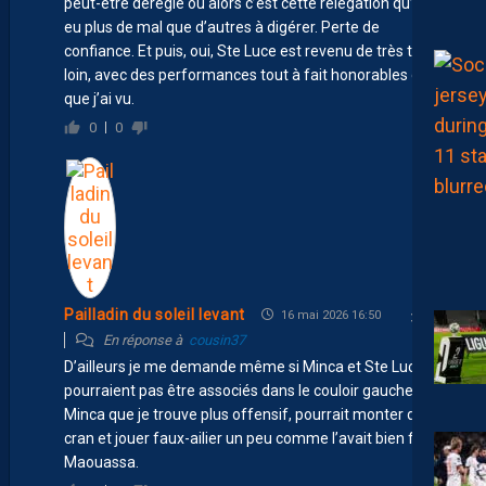
peut-être déréglé ou alors c’est cette relégation qu’il a
eu plus de mal que d’autres à digérer. Perte de
confiance. Et puis, oui, Ste Luce est revenu de très très
loin, avec des performances tout à fait honorables de ce
que j’ai vu.
0
0
Pailladin du soleil levant
16 mai 2026 16:50
En réponse à
cousin37
D’ailleurs je me demande même si Minca et Ste Luce ne
pourraient pas être associés dans le couloir gauche.
Minca que je trouve plus offensif, pourrait monter d’un
cran et jouer faux-ailier un peu comme l’avait bien fait
Maouassa.