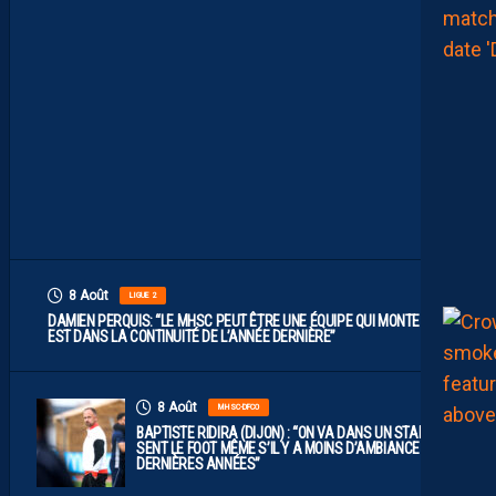
L
F
A
U
T
V
I
S
E
R
H
A
U
T
”
8 Août
LIGUE 2
DAMIEN PERQUIS: “LE MHSC PEUT ÊTRE UNE ÉQUIPE QUI MONTE S’IL
EST DANS LA CONTINUITÉ DE L’ANNÉE DERNIÈRE”
8 Août
MHSC-DFCO
BAPTISTE RIDIRA (DIJON) : “ON VA DANS UN STADE QUI
SENT LE FOOT MÊME S’IL Y A MOINS D’AMBIANCE CES
DERNIÈRES ANNÉES”