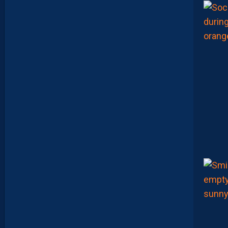
“
O
N
A
Q
U
’
U
N
E
E
N
V
I
E
,
C
’
E
S
T
C
O
M
M
E
N
C
E
R
L
E