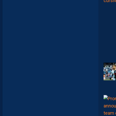
A
:
“
I
L
N
E
F
A
U
T
P
A
S
S
E
F
I
X
E
R
D
E
L
I
M
I
T
E
S
.
I