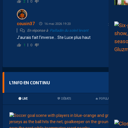
2
0
cousin37
16 mai 2026 19:20
En réponse à
Pailladin du soleil levant
J’aurais fait l’inverse… Ste Luce plus haut
1
0
L’INFO EN CONTINU
🔴 LIVE
💬 DÉBATS
🔥 POPULAIRES
00:15
LIGUE 2