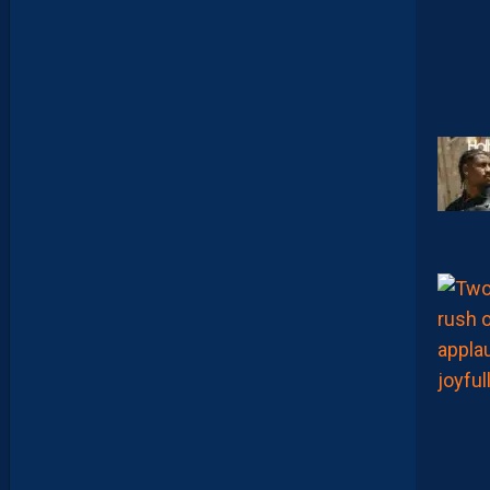
D
E
S
D
É
B
U
T
S
F
R
U
S
T
R
A
N
T
S
E
T
D
É
J
À
D
E
S
R
E
G
R