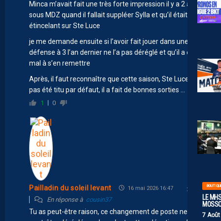
Minca m’avait fait une très forte impression il y a 2 ans
sous MDZ quand il fallait suppléer Sylla et qu’il était plus
étincelant sur Ste Luce
je me demande ensuite si l’avoir fait jouer dans une
défense à 3 l’an dernier ne l’a pas déréglé et qu’il a eu du
mal à s’en remettre
Après, il faut reconnaître que cette saison, Ste Luce n’a
pas été titu par défaut, il a fait de bonnes sorties …
1
0
BOUTIQU
Pailladin du soleil levant
16 mai 2026 16:47
LE MHS
En réponse à
cousin37
MOSS
Tu as peut-être raison, ce changement de poste ne l’a
7 Août