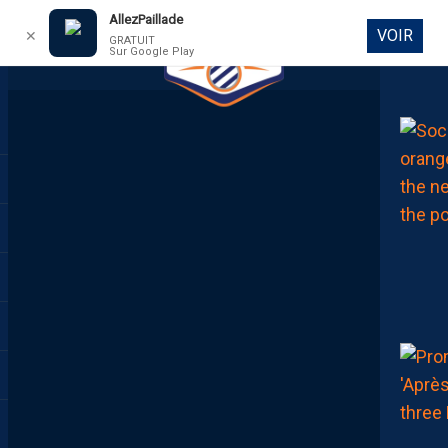
AllezPaillade
VOIR
✕
GRATUIT
Sur Google Play
DIRECT