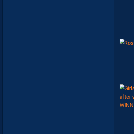
I
B
U
E
Z
V
O
S
P
R
E
M
I
È
R
E
S
N
O
T
E
S
D
E
L
A
S
A
I
S
O
N