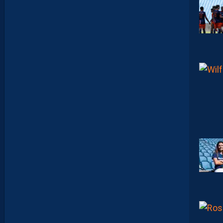
J
O
N
N
A
I
S
?
Z
O
U
M
A
N
A
C
A
M
A
R
A
M
A
I
T
R
I
S
E
S
E
S