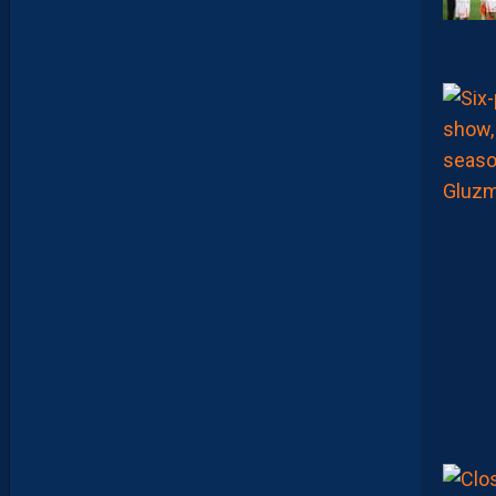
D
F
C
O
:
D
E
S
D
É
B
U
T
S
F
R
U
S
T
R
A
N
T
S
E
T
D
É
J
À
D
E