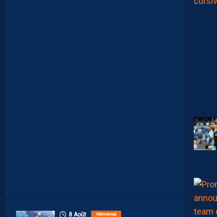
M
A
I
S
L
E
M
H
S
C
E
S
T
U
N
C
L
U
B
D
E
L
I
G
U
E
1
”
8 Août
TÉMOIGNAGE