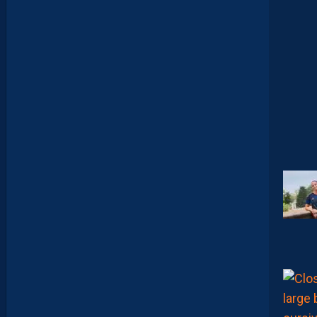
“
J
E
N
E
V
E
U
X
P
A
S
P
A
R
A
Î
T
R
E
P
R
É
T
E
N
T
I
E
U
X
,