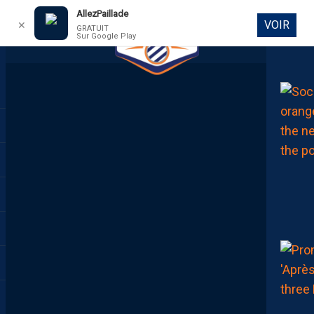
AllezPaillade
VOIR
✕
GRATUIT
Sur Google Play
DIRECT