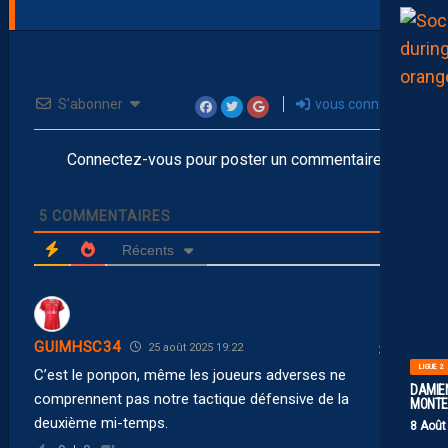
S’abonner
vous connecter
Connectez-vous pour poster un commentaire
5
COMMENTAIRES
Récents
GUIMHSC34
25 août 2025 19:22
LIGUE 2
C’est le ponpon, même les joueurs adverses ne
DAMIEN
comprennent pas notre tactique défensive de la
MONTE 
deuxième mi-temps.
8 Août