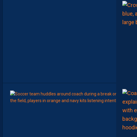
N
C
E
R
L
E
C
H
A
M
P
I
O
N
N
A
T
”
8
Août
LIGUE 2
Z
O
U
M
A
N
A