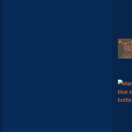
O
M
U
D
I
J
O
N
N
A
I
S
?
Z
O
U
M
A
N
A
C
A
M
A
R
A
M
A
I
T
R
I