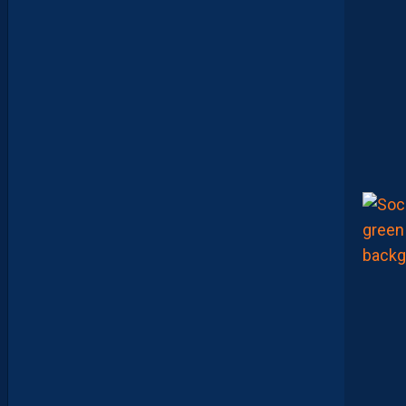
P
O
R
T
E
:
“
O
N
A
Q
U
’
U
N
E
E
N
V
I
E
,
C
’
E
S
T
C
O
M
M
E