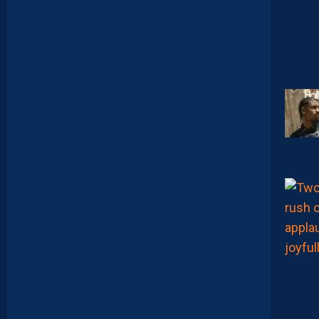
C
A
M
A
R
A
:
“
I
L
N
E
F
A
U
T
P
A
S
S
E
F
I
X
E
R
D
E
L
I
M
I