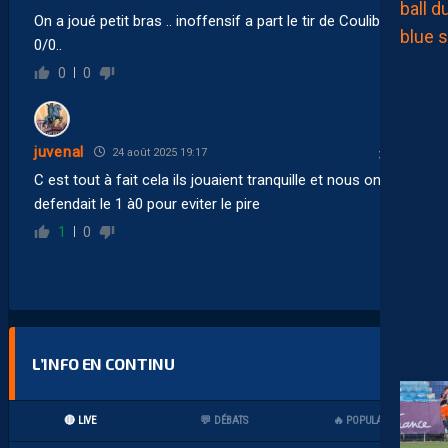
On a joué petit bras .. inoffensif a part le tir de Coulibaly a
0/0..
0
0
juvenal
24 août 2025 19:17
C est tout à fait cela ils jouaient tranquille et nous on
defendait le 1 à0 pour eviter le pire
1
0
L’INFO EN CONTINU
🔴 LIVE
💬 DÉBATS
🔥 POPULAIRES