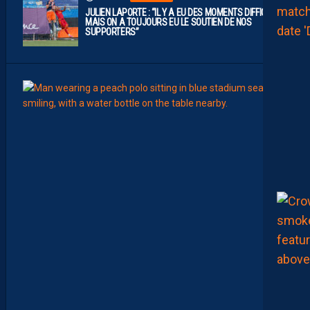
JULIEN LAPORTE : “IL Y A EU DES MOMENTS DIFFICILES,
MAIS ON A TOUJOURS EU LE SOUTIEN DE NOS
SUPPORTERS”
8
Août
MHSC-
Q
U
I
D
D
E
L
A
C
H
A
L
E
U
R
?
D
U
P
R