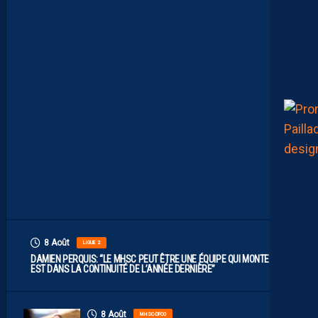
T
E
S
.
I
L
F
A
U
T
V
I
S
E
R
H
A
U
T
”
8 Août
LIGUE 2
DAMIEN PERQUIS: “LE MHSC PEUT ÊTRE UNE ÉQUIPE QUI MONTE S’IL
EST DANS LA CONTINUITÉ DE L’ANNÉE DERNIÈRE”
8 Août
MHSC-DFCO