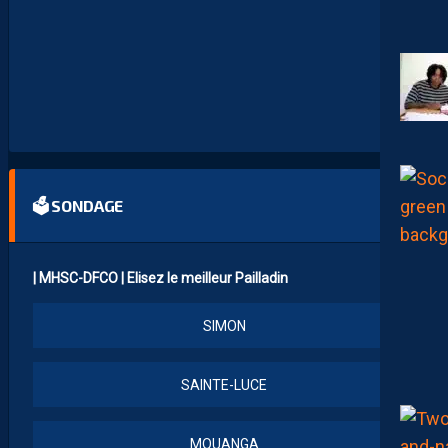
R
E
N
C
O
N
T
R
E
🗳 SONDAGE
| MHSC-DFCO | Elisez le meilleur Pailladin
SIMON
SAINTE-LUCE
MOUANGA