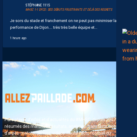
STÉPHANE 1115
MHSC 1-1 DFCO: DES DÉBUTS FRUSTRANTS ET DÉJÀ DES REGRETS
Je sors du stade et franchement on ne peut pas minimiser la
performance de Dijon.... très très belle équipe et...
1 heure ago
Pure player d'infos et d'actualités du #MHSC, depuis 2007. News,
résumés des matches, résultats, analyses, transferts, notes
d'arpès-matchs, photos, vidéos. Toute l'actu football du