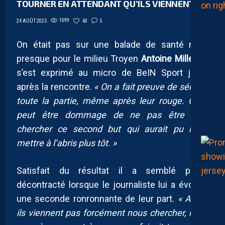
TOURNER EN ATTENDANT QU’ILS VIENNENT »
1099
60
5
24 AOÛT 2025
On était pas sur une balade de santé mais
presque pour le milieu Troyen
Antoine Mille
qui
s’est exprimé au micro de BeIN Sport juste
après la rencontre.
« On a fait preuve de sérieux
toute la partie, même après leur rouge. C’est
peut être dommage de ne pas être aller
chercher ce second but qui aurait pu nous
mettre à l’abris plus tôt. »
Satisfait du résultat il a semblé plutôt
décontracté lorsque le journaliste lui a évoqué
une seconde ronronnante de leur part.
« Après
ils viennent pas forcément nous chercher, nous