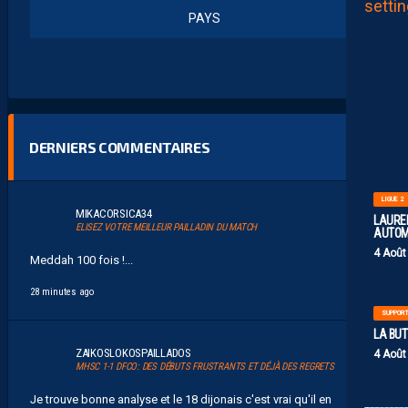
PAYS
DERNIERS COMMENTAIRES
LIGUE 2
MIKACORSICA34
LAUREN
ELISEZ VOTRE MEILLEUR PAILLADIN DU MATCH
AUTOM
4 Août
Meddah 100 fois !...
28 minutes ago
SUPPOR
LA BU
ZAIKOSLOKOSPAILLADOS
4 Août
MHSC 1-1 DFCO: DES DÉBUTS FRUSTRANTS ET DÉJÀ DES REGRETS
Je trouve bonne analyse et le 18 dijonais c'est vrai qu'il en