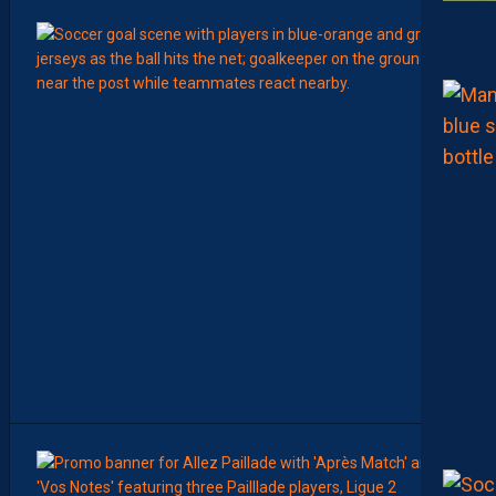
00:15
LIGUE 2
L
E
M
H
S
C
7
È
M
E
C
E
D
I
M
A
N
C
H
E
00:00