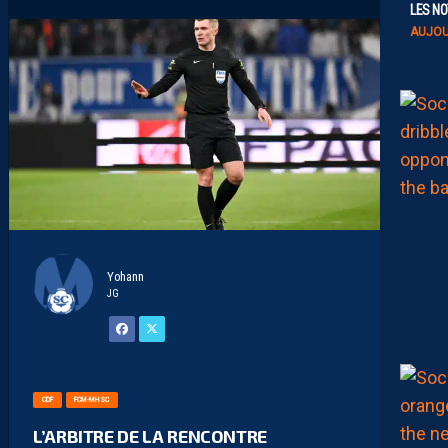
LES NO
AUJOU
Yohann
JG
CDF
FCM-MHSC
L’ARBITRE DE LA RENCONTRE