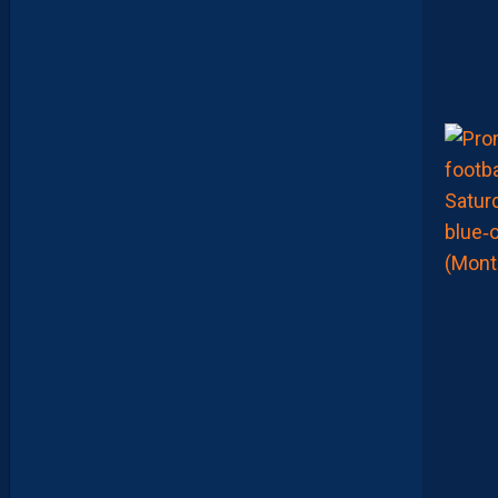
1
-
1
D
F
C
O
:
L
E
R
É
S
U
M
É
V
I
D
É
O
D
E
L
A
R
E
N
C
O
N
T