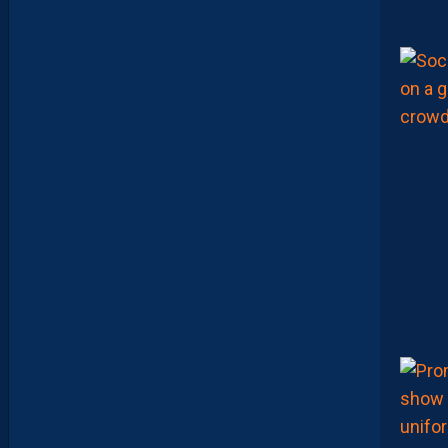
S
U
I
T
S
A
P
R
É
P
A
R
A
T
I
O
N
E
N
B
A
T
T
A
N
T
L
A
R
G
E
M