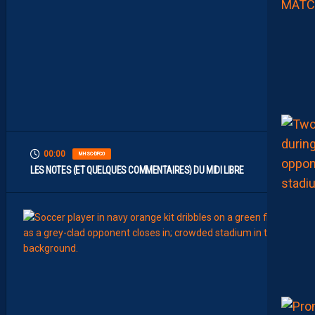
E
N
T
L
’
O
G
C
N
I
C
E
00:00
MHSC-DFCO
LES NOTES (ET QUELQUES COMMENTAIRES) DU MIDI LIBRE
9
Août
BILLET
MHSC
D
A
Y
L
A