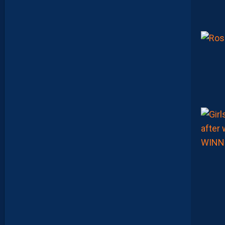
R
I
B
U
E
Z
V
O
S
P
R
E
M
I
È
R
E
S
N
O
T
E
S
D
E
L
A
S
A
I
S
O