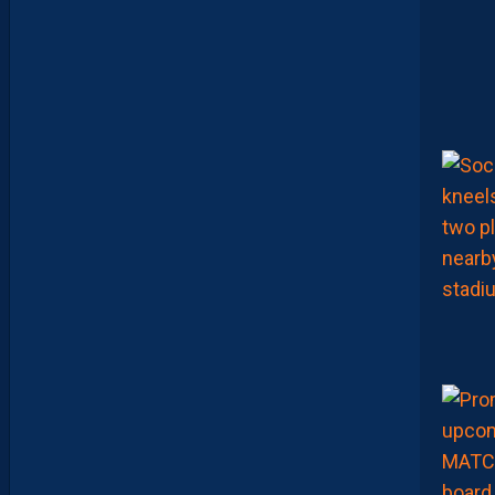
W
C
E
S
O
I
R
2
1
H
S
U
R
Y
O
U
T
U
B
E
!
D
E
B
R
I
E
F
M
H
S
C