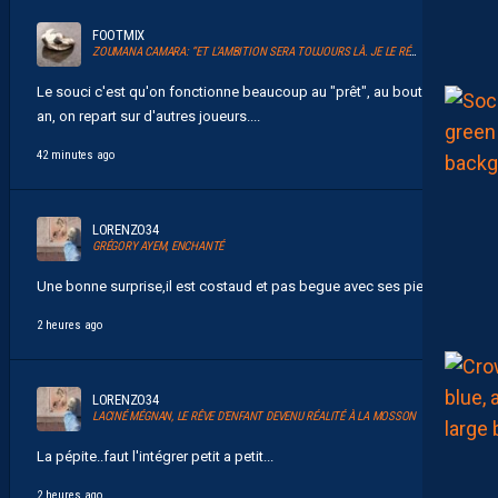
FOOTMIX
ZOUMANA CAMARA: “ET L’AMBITION SERA TOUJOURS LÀ. JE LE RÉPÈTE ET JE L’AI DIT.”
Le souci c'est qu'on fonctionne beaucoup au "prêt", au bout d'un
an, on repart sur d'autres joueurs....
42 minutes ago
LORENZO34
GRÉGORY AYEM, ENCHANTÉ
Une bonne surprise,il est costaud et pas begue avec ses pieds...
2 heures ago
LORENZO34
LACINÉ MÉGNAN, LE RÊVE D’ENFANT DEVENU RÉALITÉ À LA MOSSON
La pépite..faut l'intégrer petit a petit...
2 heures ago