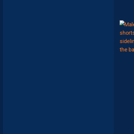
N
E
T
I
N
V
I
T
É
V
I
S
T
A
.
L
E
S
R
E
P
L
A
Y
S
S
O
N
T
D
I
S