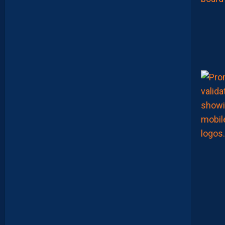
-
D
I
J
O
N
E
T
V
I
S
T
A
F
O
O
T
B
A
L
L
S
H
O
P
C
O
M
M
E
I
N