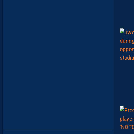
O
N
E
N
B
A
T
T
A
N
T
L
A
R
G
E
M
E
N
T
L
’
O
G
C
N
I
C
E