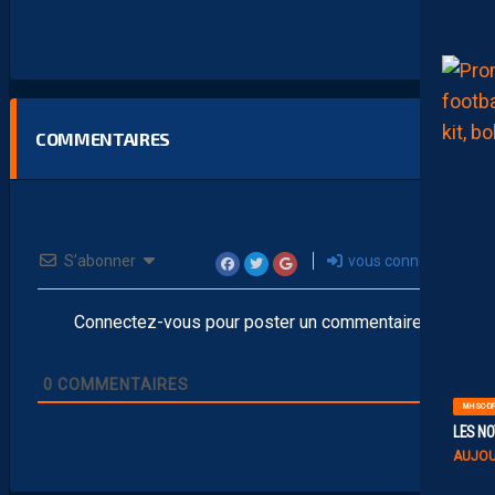
COMMENTAIRES
S’abonner
vous connecter
Connectez-vous pour poster un commentaire
0
COMMENTAIRES
MHSC-DF
LES NO
AUJOU