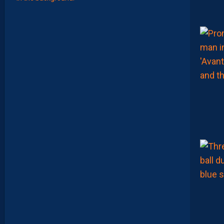
Z
O
U
M
A
N
A
C
A
M
A
R
A
:
“
I
L
Y
A
D
E
S
J
O
U
E
U
R
S
Q
U
I