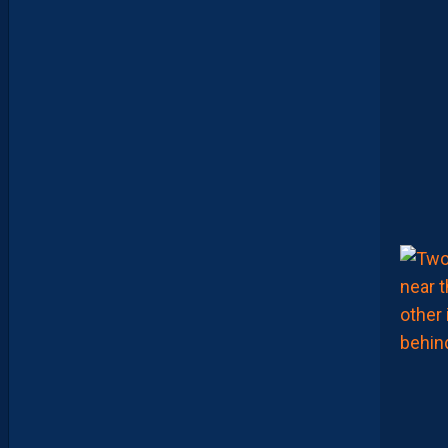
S
E
D
É
C
O
U
V
R
E
N
T
E
T
Q
U
I
J
O
U
E
N
T
E
N
S
E
M
B
L
E
P