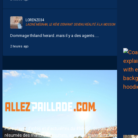
LORENZO34
LACINÉ MÉGNAN, LE RÊVE D’ENFANT DEVENU RÉALITÉ À LA MOSSON
Dommage thiland herard..mais il y a des agents.....
2 heures ago
Pure player d'infos et d'actualités du #MHSC, depuis 2007. News,
résumés des matches, résultats, analyses, transferts, notes