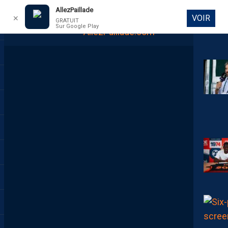
AllezPaillade
VOIR
✕
GRATUIT
Sur Google Play
DIRECT