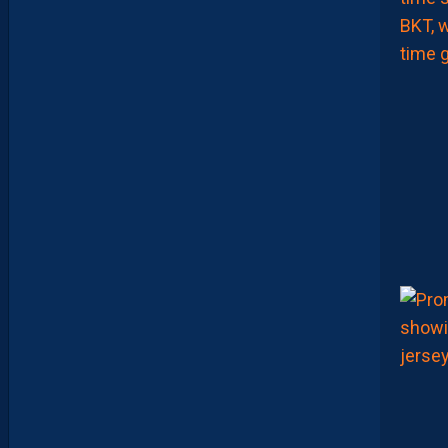
L
L
A
D
I
N
A
T
T
R
I
B
U
É
A
U
D
É
F
E
N
S
E
U
R
D
I
J
O
N
N
A