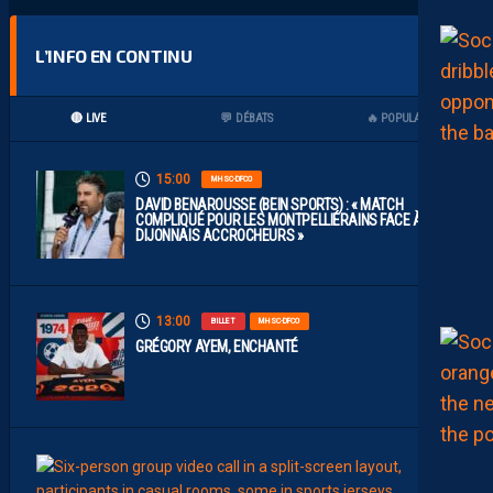
L’INFO EN CONTINU
🔴 LIVE
💬 DÉBATS
🔥 POPULAIRES
15:00
MHSC-DFCO
DAVID BENAROUSSE (BEIN SPORTS) : « MATCH
COMPLIQUÉ POUR LES MONTPELLIÉRAINS FACE À DES
DIJONNAIS ACCROCHEURS »
13:00
BILLET
MHSC-DFCO
GRÉGORY AYEM, ENCHANTÉ
11:00