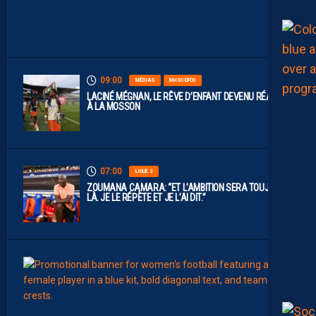
P
O
S
.
09:00
MÉDIAS
MHSC-DFCO
LACINÉ MÉGNAN, LE RÊVE D’ENFANT DEVENU RÉALITÉ
À LA MOSSON
07:00
LIGUE 2
ZOUMANA CAMARA: “ET L’AMBITION SERA TOUJOURS
LÀ. JE LE RÉPÈTE ET JE L’AI DIT.”
00:02
FÉMIN
L
E