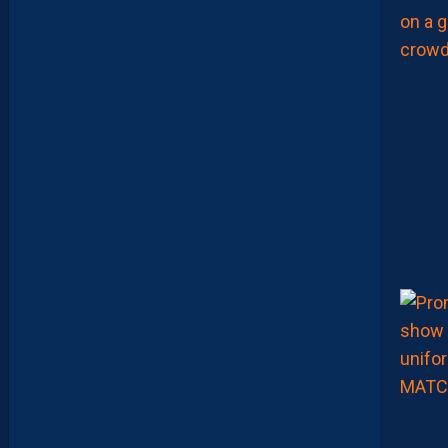
M
O
N
T
P
E
L
L
I
E
R
F
C
P
O
U
R
S
U
I
T
S
A
P
R
É
P
A
R
A
T
I