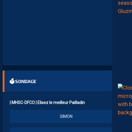
A
M
M
E
N
T
À
L
’
A
R
R
Ê
T
🗳 SONDAGE
| MHSC-DFCO | Elisez le meilleur Pailladin
SIMON