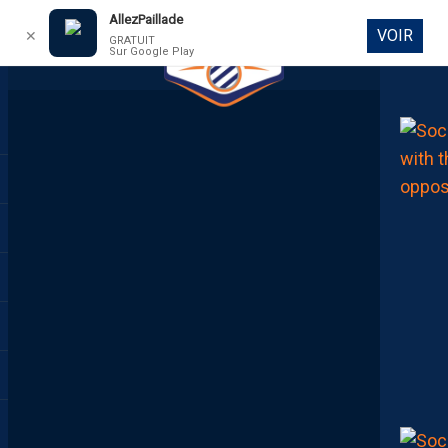
AllezPaillade
VOIR
✕
GRATUIT
Sur Google Play
DIRECT