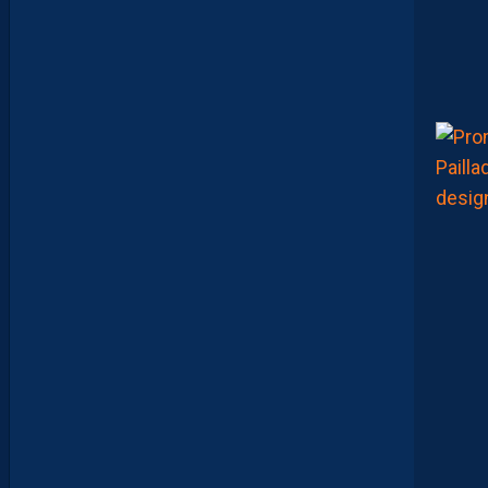
M
A
R
A
:
“
J
E
N
E
V
E
U
X
P
A
S
P
A
R
A
Î
T
R
E
P
R
É
T
E
N
T