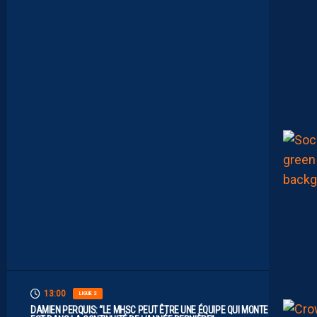
D
E
L
I
M
I
T
E
S
.
I
L
F
A
U
T
V
I
S
E
R
H
A
U
T
”
13:00
LIGUE 2
DAMIEN PERQUIS: “LE MHSC PEUT ÊTRE UNE ÉQUIPE QUI MONTE S’IL