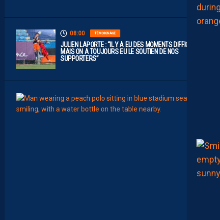
”
08:00
TÉMOIGNAGE
JULIEN LAPORTE : “IL Y A EU DES MOMENTS DIFFICILES,
MAIS ON A TOUJOURS EU LE SOUTIEN DE NOS
SUPPORTERS”
07:00
MHSC-
Q
U
I
D
D
E
L
A
C
H
A
L
E
U