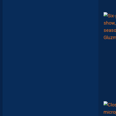
I
E
N
L
A
P
O
R
T
E
:
“
O
N
A
Q
U
’
U
N
E
E
N
V
I
E
,
C
’
E
S
T