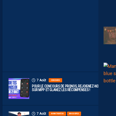
P
R
O
B
A
B
L
E
F
A
C
E
À
D
I
J
O
N
7 Août
CONCOURS
POUR LE CONCOURS DE PRONOS, REJOIGNEZ-NOUS
SUR MPP ET GLANEZ LES RÉCOMPENSES !
7 Août
AVANT-MATCH
MHSC-DFCO