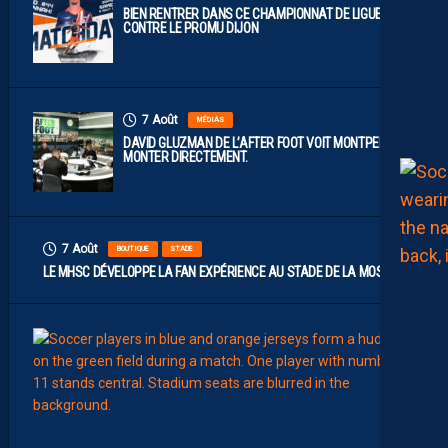
BIEN RENTRER DANS CE CHAMPIONNAT DE LIGUE 2
CONTRE LE PROMU DIJON
7 Août
MÉDIAS
DAVID GLUZMAN DE L’AFTER FOOT VOIT MONTPELLIER
MONTER DIRECTEMENT.
7 Août
BOUTIQUE
STADE
LE MHSC DÉVELOPPE LA FAN EXPÉRIENCE AU STADE DE LA MOSSON
7
Août
EFFECT
L
E
S
N