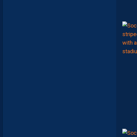
I
E
U
X
,
M
A
I
S
L
E
M
H
S
C
E
S
T
U
N
C
L
U
B
D
E
L
I
G
U
E
1