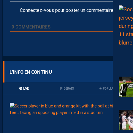
Connectez-vous pour poster un commentaire
0
COMMENTAIRES
L’INFO EN CONTINU
🔴 LIVE
💬 DÉBATS
🔥 POPULAIRES
17:00
MHSC-
J
U
L