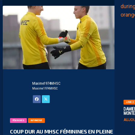
Maxime1974MHSC
Maxime1974MHSC
LIGUE 2
DAMIEN
MONTE 
AUJOU
FÉMININES
INFIRMERIE
COUP DUR AU MHSC FÉMININES EN PLEINE