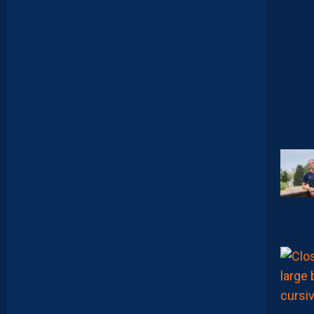
R
?
D
U
P
R
O
M
U
D
I
J
O
N
N
A
I
S
?
Z
O
U
M
A
N
A
C
A
M
A
R
A