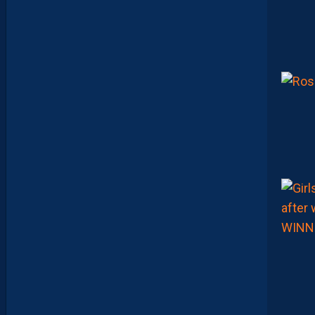
O
U
M
A
N
A
C
A
M
A
R
A
:
“
I
L
N
E
F
A
U
T
P
A
S
S
E
F
I
X
E
R