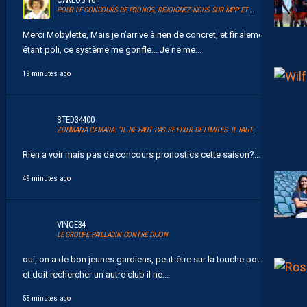
POUR LE CONCOURS DE PRONOS, REJOIGNEZ-NOUS SUR MPP ET GLANEZ LES RÉCOMPENSES !
Merci Mobylette, Mais je n’arrive à rien de concret, et finalement en
étant poli, ce système me gonfle... Je ne me...
19 minutes ago
STED34400
ZOUMANA CAMARA: “IL NE FAUT PAS SE FIXER DE LIMITES. IL FAUT VISER HAUT”
Rien a voir mais pas de concours pronostics cette saison?...
49 minutes ago
VINCE34
LE GROUPE PAILLADIN CONTRE DIJON
oui, on a de bon jeunes gardiens, peut-être sur la touche pour lui,
et doit rechercher un autre club il ne...
58 minutes ago