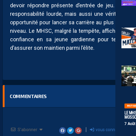
devoir répondre présente d’entrée de jeu. Une
responsabilité lourde, mais aussi une véritable
opportunité pour lancer sa carrière au plus haut
niveau. Le MHSC, malgré la tempête, affiche sa
confiance en sa jeune gardienne pour tenter
d’assurer son maintien parmi l’élite.
COMMENTAIRES
BOUTIQU
LE MHS
MOSS
7 Août
S’abonner
vous connecter