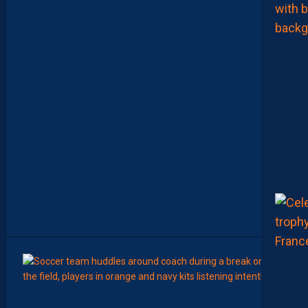
C
O
M
M
E
N
C
E
R
L
E
C
H
A
M
P
I
O
N
N
A
T
”
15:00
LIGUE 2
Z