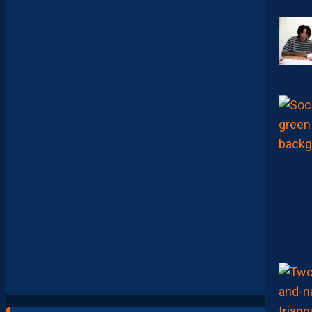
O
U
V
E
A
U
X
N
U
M
É
R
O
S
D
E
N
O
S
P
A
I
L
L
A
D
I
N
S