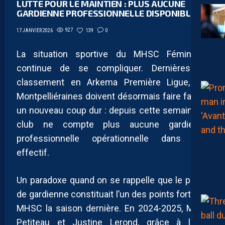
LUTTE POUR LE MAINTIEN : PLUS AUCUNE
GARDIENNE PROFESSIONNELLE DISPONIBLE
927
139
0
17 JANVIER 2026
La situation sportive du MHSC Féminines
continue de se compliquer. Dernières du
classement en Arkema Première Ligue, les
Montpelliéraines doivent désormais faire face à
un nouveau coup dur : depuis cette semaine, le
club ne compte plus aucune gardienne
professionnelle opérationnelle dans son
effectif.
Un paradoxe quand on se rappelle que le poste
de gardienne constituait l’un des points forts du
MHSC la saison dernière. En 2024-2025, Marie
Petiteau et Justine Lerond, grâce à leurs