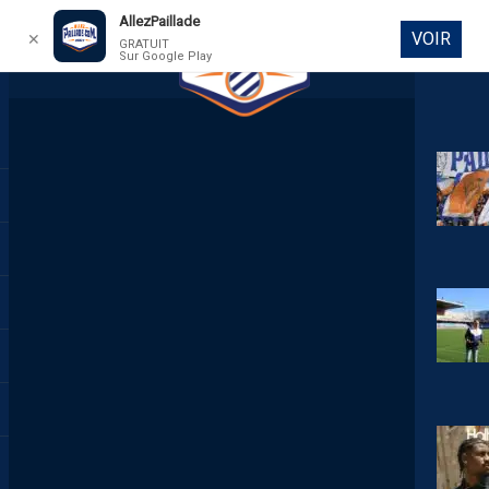
AllezPaillade
VOIR
✕
GRATUIT
Sur Google Play
DIRECT