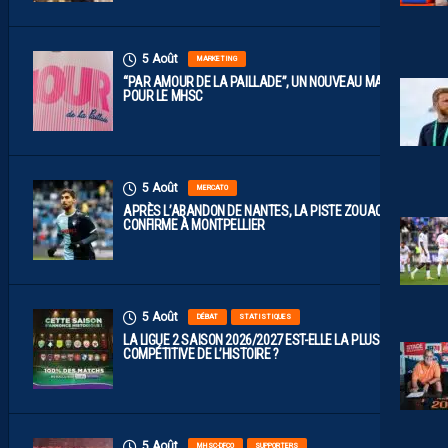
5 Août
MARKETING
“PAR AMOUR DE LA PAILLADE”, UN NOUVEAU MAILLOT
POUR LE MHSC
5 Août
MERCATO
APRÈS L’ABANDON DE NANTES, LA PISTE ZOUAOUI SE
CONFIRME À MONTPELLIER
5 Août
DÉBAT
STATISTIQUES
LA LIGUE 2 SAISON 2026/2027 EST-ELLE LA PLUS
COMPÉTITIVE DE L’HISTOIRE ?
5 Août
MHSC-DFCO
SUPPORTERS