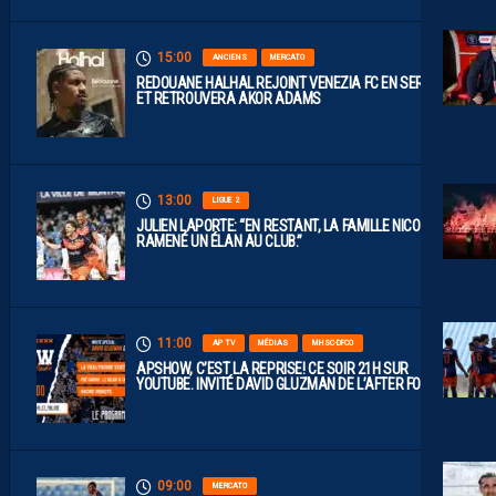
15:00
ANCIENS
MERCATO
REDOUANE HALHAL REJOINT VENEZIA FC EN SERIE A
ET RETROUVERA AKOR ADAMS
13:00
LIGUE 2
JULIEN LAPORTE: “EN RESTANT, LA FAMILLE NICOLLIN A
RAMENÉ UN ÉLAN AU CLUB.”
11:00
AP TV
MÉDIAS
MHSC-DFCO
APSHOW, C’EST LA REPRISE! CE SOIR 21H SUR
YOUTUBE. INVITÉ DAVID GLUZMAN DE L’AFTER FOOT.
09:00
MERCATO