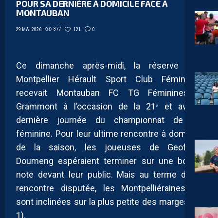
POUR SA DERNIÈRE À DOMICILE FACE À
MONTAUBAN
377
121
0
29 MAI 2026
Ce dimanche après-midi, la réserve des
Montpellier Hérault Sport Club Féminines
recevait Montauban FC TG Féminines à
Grammont à l’occasion de la 21ᵉ et avant-
dernière journée du championnat de D3
féminine. Pour leur ultime rencontre à domicile
de la saison, les joueuses de Geoffrey
Doumeng espéraient terminer sur une bonne
note devant leur public. Mais au terme d’une
rencontre disputée, les Montpelliéraines se
sont inclinées sur la plus petite des marges (0-
1).