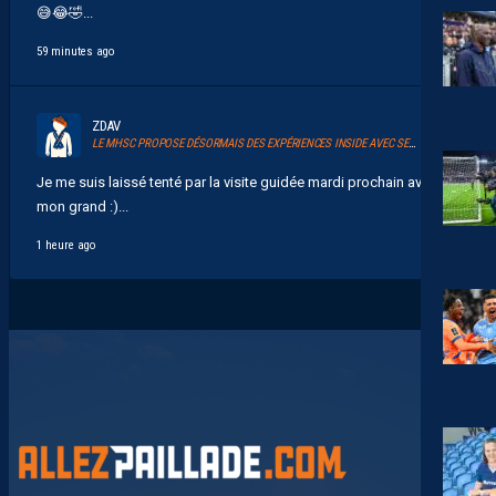
😅😂🤣...
59 minutes ago
ZDAV
LE MHSC PROPOSE DÉSORMAIS DES EXPÉRIENCES INSIDE AVEC SERSOU
Je me suis laissé tenté par la visite guidée mardi prochain avec
mon grand :)...
1 heure ago