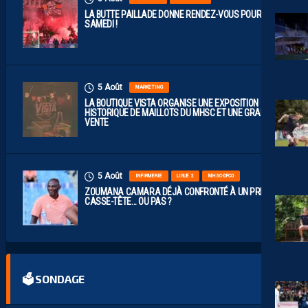
LA BUTTE PAILLADE DONNE RENDEZ-VOUS POUR
SAMEDI !
5 Août
MARKETING
LA BOUTIQUE VISTA ORGANISE UNE EXPOSITION
HISTORIQUE DE MAILLOTS DU MHSC ET UNE GRANDE
VENTE
5 Août
INFIRMERIE
LIGUE 2
MHSC-DFCO
ZOUMANA CAMARA DÉJÀ CONFRONTÉ À UN PREMIER
CASSE-TÊTE… OU PAS ?
🗳 SONDAGE