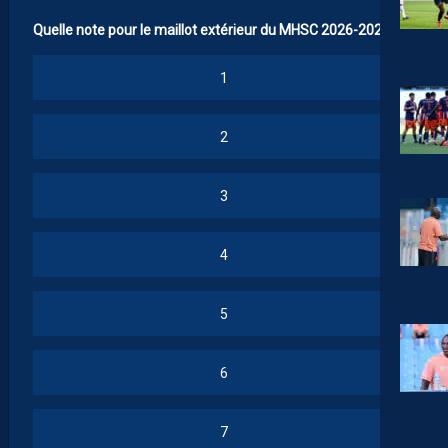
Quelle note pour le maillot extérieur du MHSC 2026-2027 ?
1
2
3
4
5
6
7