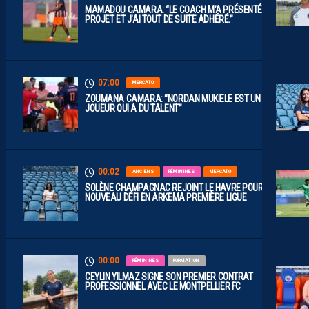
MAMADOU CAMARA: “LE COACH M’A PRÉSENTÉ LE
PROJET ET J’AI TOUT DE SUITE ADHÉRÉ.”
07:00
MERCATO
ZOUMANA CAMARA: “NORDAN MUKIELE EST UN
JOUEUR QUI A DU TALENT”
00:02
ANCIENS
FÉMININES
MERCATO
SOLÈNE CHAMPAGNAC REJOINT LE HAVRE POUR UN
NOUVEAU DÉFI EN ARKEMA PREMIÈRE LIGUE
00:00
FÉMININES
FORMATION
CEYLIN YILMAZ SIGNE SON PREMIER CONTRAT
PROFESSIONNEL AVEC LE MONTPELLIER FC