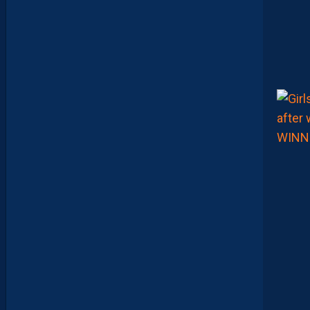
A
D
O
U
C
A
M
A
R
A
:
“
J
E
N
E
V
E
U
X
P
A
S
P
A
R
A
Î
T
R
E
P