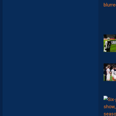
E
F
I
X
E
R
D
E
L
I
M
I
T
E
S
.
I
L
F
A
U
T
V
I
S
E
R
H
A
U
T
”