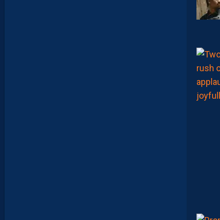
C
H
A
L
E
U
R
?
D
U
P
R
O
M
U
D
I
J
O
N
N
A
I
S
?
Z
O
U
M
A
N
A