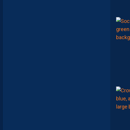
R
É
T
E
N
T
I
E
U
X
,
M
A
I
S
L
E
M
H
S
C
E
S
T
U
N
C
L
U
B
D
E