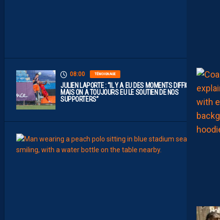
L
I
G
U
E
1
”
08:00
TÉMOIGNAGE
JULIEN LAPORTE : “IL Y A EU DES MOMENTS DIFFICILES,
MAIS ON A TOUJOURS EU LE SOUTIEN DE NOS
SUPPORTERS”
07:00
MHSC-
Q
U
I
D
D
E
L
A