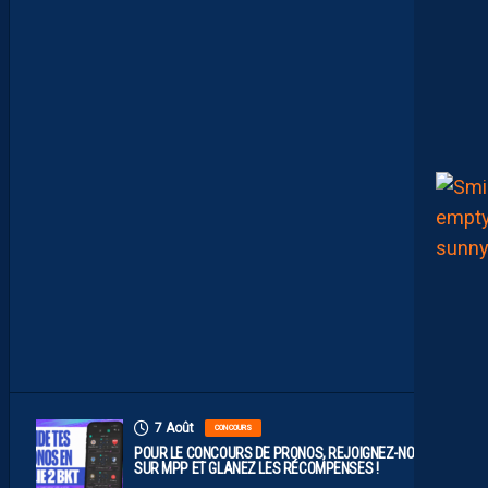
E
C
O
M
P
O
P
R
O
B
A
B
L
E
F
A
C
E
À
D
I
J
O
N
7 Août
CONCOURS
POUR LE CONCOURS DE PRONOS, REJOIGNEZ-NOUS
SUR MPP ET GLANEZ LES RÉCOMPENSES !