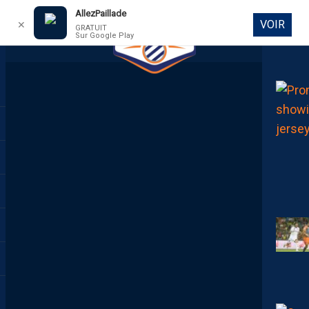
AllezPaillade
VOIR
✕
GRATUIT
Sur Google Play
DIRECT