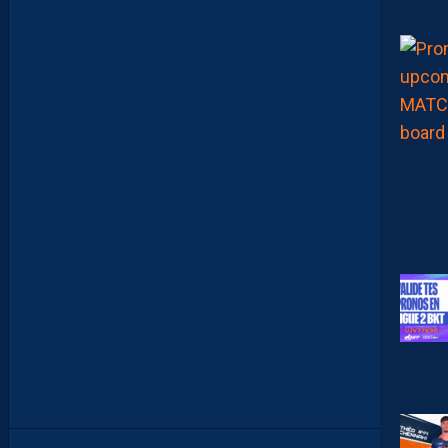
,
C
’
E
S
T
C
O
M
M
E
N
C
E
R
L
E
C
H
A
M
P
I
O
N
N
A
T
”