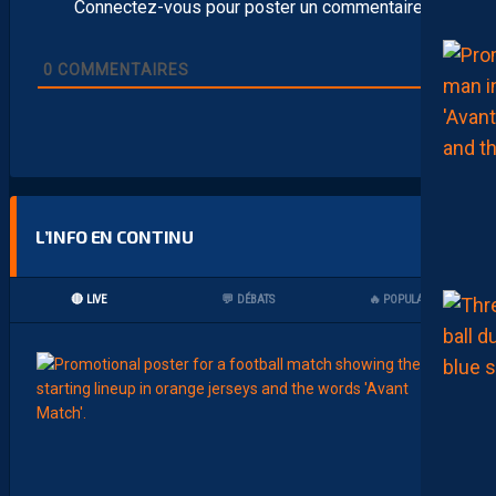
Connectez-vous pour poster un commentaire
0
COMMENTAIRES
L’INFO EN CONTINU
🔴 LIVE
💬 DÉBATS
🔥 POPULAIRES
20:06
MHSC-
L
A
C
O
M