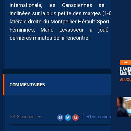
internationale, les Canadiennes se sont
inclinées sur la plus petite des marges (1-0). La
latérale droite du Montpellier Hérault Sport Club
Féminines, Marie Levasseur, a joué les
dernières minutes de la rencontre.
LIGUE 2
DAMIEN
MONTE 
AUJOU
COMMENTAIRES
S’abonner
vous connecter