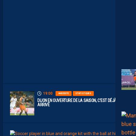
P
O
S
I
T
I
O
N
O
F
F
I
C
I
E
L
L
E
19:00
ANECDOTE
STATISTIQUES
DIJON EN OUVERTURE DE LA SAISON, C’EST DÉJÀ
ARRIVÉ