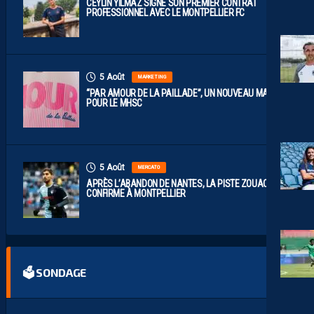
CEYLIN YILMAZ SIGNE SON PREMIER CONTRAT
PROFESSIONNEL AVEC LE MONTPELLIER FC
5 Août
MARKETING
“PAR AMOUR DE LA PAILLADE”, UN NOUVEAU MAILLOT
POUR LE MHSC
5 Août
MERCATO
APRÈS L’ABANDON DE NANTES, LA PISTE ZOUAOUI SE
CONFIRME À MONTPELLIER
🗳 SONDAGE