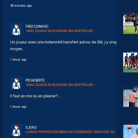
38 minutes ago
FREDTJSMHSC
YANIS ZOUAOUI NE REJOINDRA PAS MONTPELLIER…
Un joueur avec une indemnité transfert autour de 2M, j y croyais
moyen...
1 heure ago
PICHEVERTE
YANIS ZOUAOUI NE REJOINDRA PAS MONTPELLIER…
Il faut en rire ou en pleurer?...
1 heure ago
DJOKO
LE MHSC PROPOSE DÉSORMAIS DES EXPÉRIENCES INSIDE AVEC SERSOU