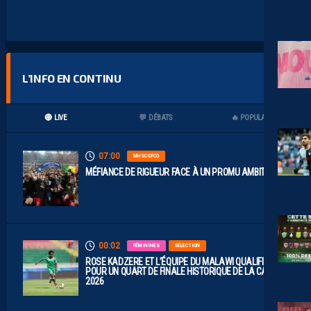
L’INFO EN CONTINU
🔴 LIVE
💬 DÉBATS
🔥 POPULAIRES
07:00
MHSC-DFCO
MÉFIANCE DE RIGUEUR FACE À UN PROMU AMBITIEUX
00:02
FÉMININES
SÉLECTION
ROSE KADZERE ET L’ÉQUIPE DU MALAWI QUALIFIÉES
POUR UN QUART DE FINALE HISTORIQUE DE LA CAN
2026