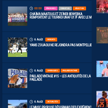
00:00
FÉMININES
FORMATION
SÉLECTION
CHAÏMA MAATOUG ET ZEÏNEB BENYEBKA
REMPORTENT LE TOURNOI UNAF U17F AVEC LE MAROC
6 Août
MERCATO
YANIS ZOUAOUI NE REJOINDRA PAS MONTPELLIER…
6 Août
CHRONIQUES
PAILLADEVINTAGE
PAILLADEVINTAGE #15 – LES ANTIQUITÉS DE LA
PAILLADE
6 Août
ACTUALITÉS
LE MHSC PROPOSE DÉSORMAIS DES EXPÉRIENCES