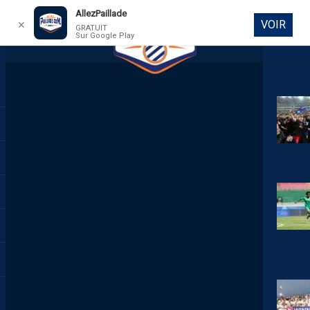
AllezPaillade
VOIR
✕
GRATUIT
Sur Google Play
DIRECT