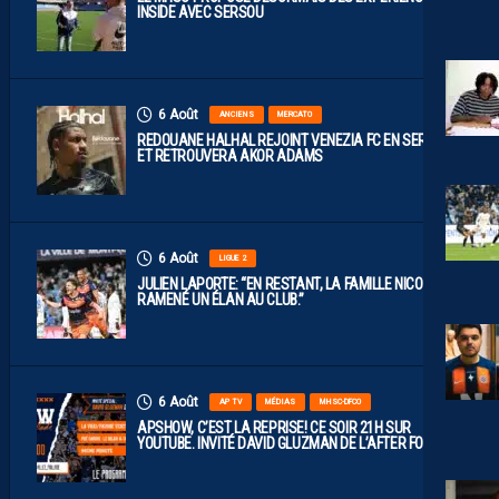
INSIDE AVEC SERSOU
6 Août
ANCIENS
MERCATO
REDOUANE HALHAL REJOINT VENEZIA FC EN SERIE A
ET RETROUVERA AKOR ADAMS
6 Août
LIGUE 2
JULIEN LAPORTE: “EN RESTANT, LA FAMILLE NICOLLIN A
RAMENÉ UN ÉLAN AU CLUB.”
6 Août
AP TV
MÉDIAS
MHSC-DFCO
APSHOW, C’EST LA REPRISE! CE SOIR 21H SUR
YOUTUBE. INVITÉ DAVID GLUZMAN DE L’AFTER FOOT.