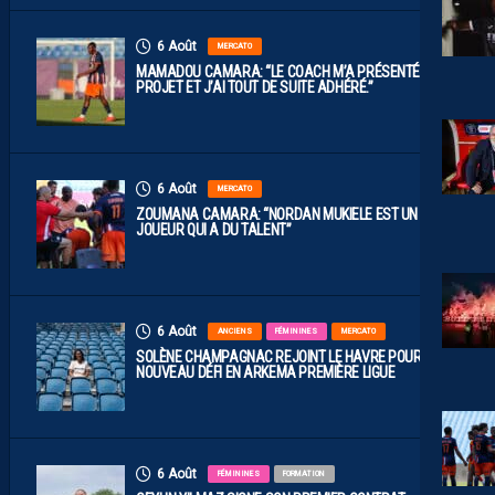
6 Août
MERCATO
MAMADOU CAMARA: “LE COACH M’A PRÉSENTÉ LE
PROJET ET J’AI TOUT DE SUITE ADHÉRÉ.”
6 Août
MERCATO
ZOUMANA CAMARA: “NORDAN MUKIELE EST UN
JOUEUR QUI A DU TALENT”
6 Août
ANCIENS
FÉMININES
MERCATO
SOLÈNE CHAMPAGNAC REJOINT LE HAVRE POUR UN
NOUVEAU DÉFI EN ARKEMA PREMIÈRE LIGUE
6 Août
FÉMININES
FORMATION