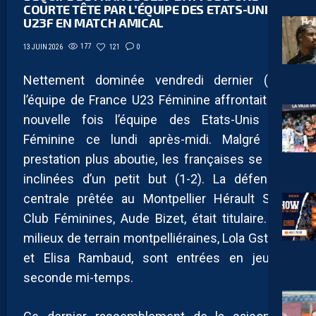
COURTE TÊTE PAR L’ÉQUIPE DES ETATS-UNIS
U23F EN MATCH AMICAL
177
121
0
13 JUIN 2026
Nettement dominée vendredi dernier (0-5),
l’équipe de France U23 Féminine affrontait une
nouvelle fois l’équipe des Etats-Unis U23
Féminine ce lundi après-midi. Malgré une
prestation plus aboutie, les françaises se sont
inclinées d’un petit but (1-2). La défenseur
centrale prêtée au Montpellier Hérault Sport
Club Féminines, Aude Bizet, était titulaire. Les
milieux de terrain montpelliéraines, Lola Gstalter
et Elisa Rambaud, sont entrées en jeu en
seconde mi-temps.