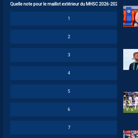
Quelle note pour le maillot extérieur du MHSC 2026-2027 ?
1
2
3
4
5
6
7