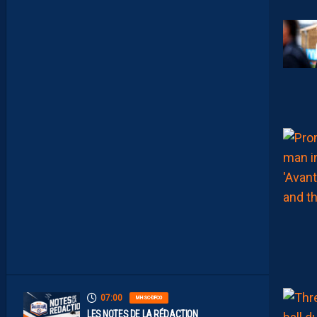
U
L
T
A
I
S
E
C
O
N
S
T
A
M
M
E
N
T
À
L
’
A
R
R
Ê
T
07:00
MHSC-DFCO
LES NOTES DE LA RÉDACTION