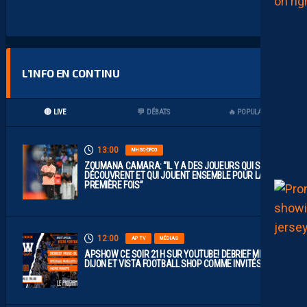
L’INFO EN CONTINU
🔴 LIVE
💬 DÉBATS
🔥 POPULAIRES
13:00
MHSC-DFCO
ZOUMANA CAMARA: “IL Y A DES JOUEURS QUI SE
DÉCOUVRENT ET QUI JOUENT ENSEMBLE POUR LA
PREMIÈRE FOIS”
12:00
AP TV
MÉDIAS
APSHOW CE SOIR 21H SUR YOUTUBE! DEBRIEF MHSC-
DIJON ET VISTA FOOTBALL SHOP COMME INVITÉS !