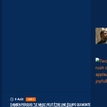
D
E
L
I
M
I
T
E
S
.
I
L
F
A
U
T
V
I
S
E
R
H
A
U
T
”
8 Août
LIGUE 2
DAMIEN PERQUIS: “LE MHSC PEUT ÊTRE UNE ÉQUIPE QUI MONTE S’IL