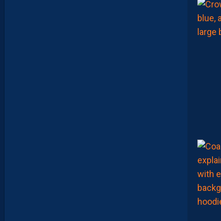
O
U
M
A
N
A
C
A
M
A
R
A
:
“
I
L
N
E
F
A
U
T
P
A
S
S
E
F
I
X
E
R