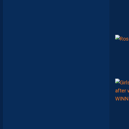
I
E
N
L
A
P
O
R
T
E
:
“
O
N
A
Q
U
’
U
N
E
E
N
V
I
E
,
C
’
E
S
T