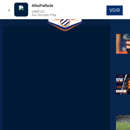
AllezPaillade
VOIR
✕
GRATUIT
Sur Google Play
DIRECT