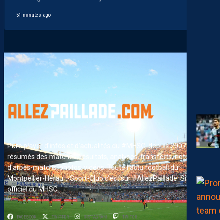
51 minutes ago
Pure player d'infos et d'actualités du #MHSC, depuis 2007. News,
résumés des matches, résultats, analyses, transferts, notes
d'arpès-matchs, photos, vidéos. Toute l'actu football du
Montpellier-Hérault-Sport-Club c'est sur #AllezPaillade. Site non-
officiel du MHSC
FACEBOOK
TWITTER
INSTAGRAM
TWITCH