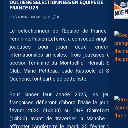
OUCHENE SÉLECTIONNÉES EN ÉQUIPE DE
FRANCE U23
433
93
0
19 FÉVRIER 2025
Le sélectionneur de l’Équipe de France U23
Féminine, Fabien Lefèvre, a convoqué vingt-trois
joueuses pour jouer deux rencontres
internationales amicales. Trois joueuses de la
section féminine du Montpellier Hérault Sport
Club, Marie Petiteau, Jade Rastocle et Sonia
Ouchene, font partie de cette liste.
Pour lancer leur année 2025, les jeunes
françaises défieront d’abord l’Italie le jeudi 20
février 2025 (14h00) au CNF Clairefontaine
(14h00) avant de traverser la Manche pour
affronter l’Angleterre le mardi 25 février 2025