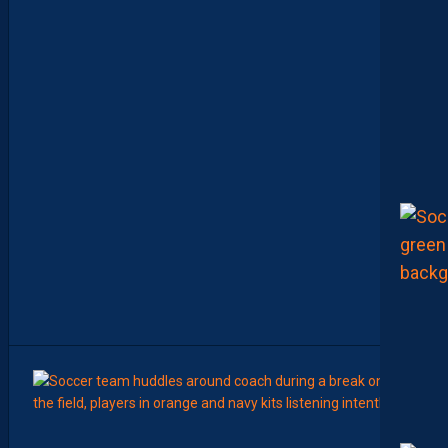
C
O
M
M
E
N
C
E
R
L
E
C
H
A
M
P
I
O
N
N
A
T
”
8
Août
LIGUE 2
Z