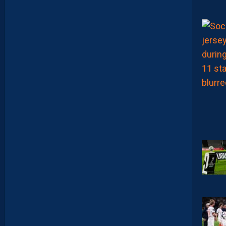
S
C
1
-
1
D
F
C
O
:
D
E
S
D
É
B
U
T
S
F
R
U
S
T
R
A
N
T
S
E
T
D