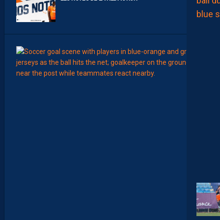
00:15
LIGUE 2
L
E
M
H
S
C
7
È
M
E
C
E
D
I
M
A
N
C
H
E