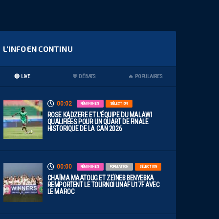
L’INFO EN CONTINU
🔴 LIVE
💬 DÉBATS
🔥 POPULAIRES
00:02
FÉMININES
SÉLECTION
ROSE KADZERE ET L’ÉQUIPE DU MALAWI
QUALIFIÉES POUR UN QUART DE FINALE
HISTORIQUE DE LA CAN 2026
00:00
FÉMININES
FORMATION
SÉLECTION
CHAÏMA MAATOUG ET ZEÏNEB BENYEBKA
REMPORTENT LE TOURNOI UNAF U17F AVEC
LE MAROC