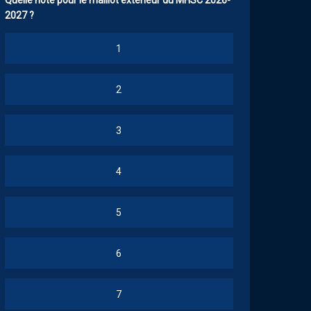
Quelle note pour le maillot extérieur du MHSC 2026-
2027 ?
1
2
3
4
5
6
7