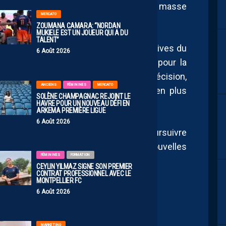
rmais imposer « un encadrement de la masse
MERCATO
ZOUMANA CAMARA: “NORDAN
MUKIELE EST UN JOUEUR QUI A DU
TALENT”
s conséquences sur les ambitions sportives du
6 Août 2026
ns la construction de son effectif pour la
vra désormais composer avec cette décision,
ANCIENS
FÉMININES
MERCATO
pétitif dans un championnat de plus en plus
SOLÈNE CHAMPAGNAC REJOINT LE
HAVRE POUR UN NOUVEAU DÉFI EN
ARKEMA PREMIÈRE LIGUE
6 Août 2026
 dirigeants montpelliérains espèrent poursuivre
rté par Crux Football et éviter de nouvelles
FÉMININES
FORMATION
CEYLIN YILMAZ SIGNE SON PREMIER
CONTRAT PROFESSIONNEL AVEC LE
MONTPELLIER FC
6 Août 2026
MARKETING