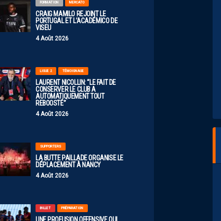
FORMATION
MERCATO
CRAIG MAMILO REJOINT LE
PORTUGAL ET L’ACADÉMICO DE
VISEU
4 Août 2026
LIGUE 2
TÉMOIGNAGE
LAURENT NICOLLIN: “LE FAIT DE
CONSERVER LE CLUB A
AUTOMATIQUEMENT TOUT
REBOOSTÉ”
4 Août 2026
SUPPORTERS
LA BUTTE PAILLADE ORGANISE LE
DÉPLACEMENT À NANCY
4 Août 2026
BILLET
PRÉPARATION
UNE PROFUSION OFFENSIVE QUI