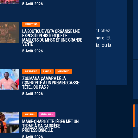
5 Août 2026
MARKETING
ond sur la formation, et en local si possible. Autant chez
LA BOUTIQUE VISTA ORGANISE UNE
EXPOSITION HISTORIQUE DE
te abyssal, autant chez les filles l’écart est moindre. Et
MAILLOTS DU MHSC ET UNE GRANDE
VENTE
 ensuite aller envoyer des profils chez les anglais, ou la
5 Août 2026
, ils auront réussi leur coup
INFIRMERIE
LIGUE 2
MHSC-DFCO
ZOUMANA CAMARA DÉJÀ
CONFRONTÉ À UN PREMIER CASSE-
TÊTE… OU PAS ?
5 Août 2026
ANCIENS
FÉMININES
MARIE-CHARLOTTE LÉGER MET UN
TERME À SA CARRIÈRE
PROFESSIONNELLE
5 Août 2026