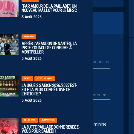
“PAR AMOUR DE LA PAILLADE”, UN
NOUVEAU MAILLOT POUR LE MHSC
5 Août 2026
MERCATO
APRÈS L’ABANDON DE NANTES, LA
PISTE ZOUAOUI SE CONFIRME À
MONTPELLIER
5 Août 2026
vous connecter
Se connecter avec :
ur poster un commentaire
DÉBAT
STATISTIQUES
LA LIGUE 2 SAISON 2026/2027 EST-
ELLE LA PLUS COMPÉTITIVE DE
L’HISTOIRE ?
Récents
5 Août 2026
MHSC-DFCO
SUPPORTERS
rs étrangers a pris les rennes de la section féminine
LA BUTTE PAILLADE DONNE RENDEZ-
lin…à suivre…!
VOUS POUR SAMEDI !