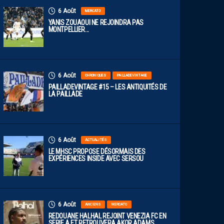
6 Août
MERCATO
YANIS ZOUAOUI NE REJOINDRA PAS
MONTPELLIER…
6 Août
CHRONIQUES
PAILLADEVINTAGE
PAILLADEVINTAGE #15 – LES ANTIQUITÉS DE
LA PAILLADE
6 Août
ACTUALITÉS
LE MHSC PROPOSE DÉSORMAIS DES
EXPÉRIENCES INSIDE AVEC SERSOU
6 Août
ANCIENS
MERCATO
REDOUANE HALHAL REJOINT VENEZIA FC EN
SERIE A ET RETROUVERA AKOR ADAMS