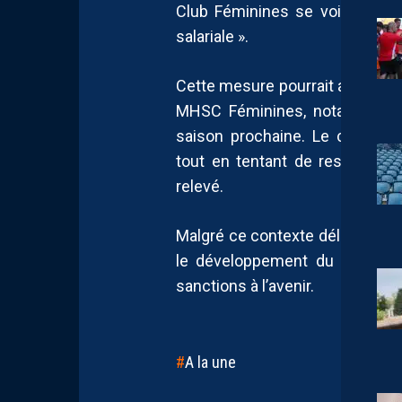
Club Féminines se voit déso
salariale ».
Cette mesure pourrait avoir de
MHSC Féminines, notamment da
saison prochaine. Le club de
tout en tentant de rester com
relevé.
Malgré ce contexte délicat, les
le développement du projet po
sanctions à l’avenir.
A la une