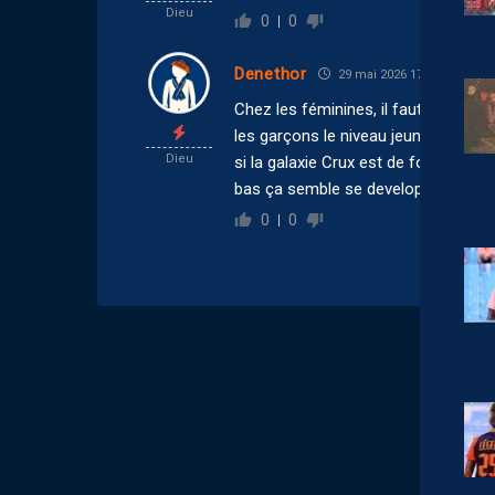
Dieu
0
0
Denethor
29 mai 2026 17:57
Chez les féminines, il faut aller à f
les garçons le niveau jeune et L2 res
Dieu
si la galaxie Crux est de former pour
bas ça semble se developper pas mal
0
0