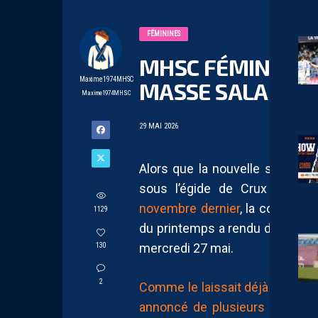
FÉMININES
MHSC FÉMININES 
Maxime1974MHSC
MASSE SALARIAL
Maxime1974MHSC
29 MAI 2026
Alors que la nouvelle structur
sous l’égide de Crux Footbal
novembre dernier
, la commissi
1129
du printemps a rendu de nouvel
mercredi 27 mai.
130
2
Comme le laissait déjà présager
annoncé de plusieurs joueuse