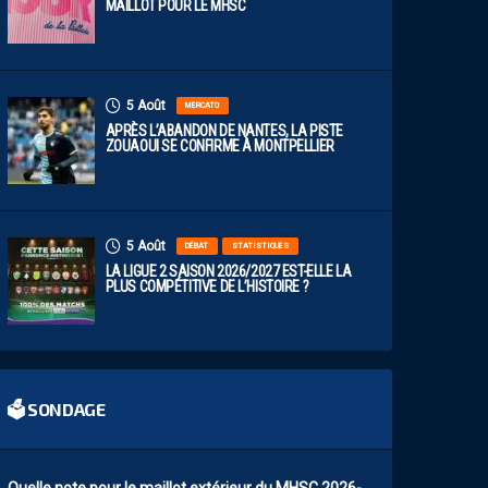
MAILLOT POUR LE MHSC
5 Août
MERCATO
APRÈS L’ABANDON DE NANTES, LA PISTE
ZOUAOUI SE CONFIRME À MONTPELLIER
5 Août
DÉBAT
STATISTIQUES
LA LIGUE 2 SAISON 2026/2027 EST-ELLE LA
PLUS COMPÉTITIVE DE L’HISTOIRE ?
🗳 SONDAGE