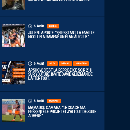
6 Août
LIGUE 2
JULIEN LAPORTE: “EN RESTANT, LA FAMILLE
NICOLLIN A RAMENÉ UN ÉLAN AU CLUB.”
6 Août
AP TV
MÉDIAS
MHSC-DFCO
APSHOW, C’EST LA REPRISE! CE SOIR 21H
SUR YOUTUBE. INVITÉ DAVID GLUZMAN DE
L’AFTER FOOT.
6 Août
MERCATO
MAMADOU CAMARA: “LE COACH M’A
PRÉSENTÉ LE PROJET ET J’AI TOUT DE SUITE
ADHÉRÉ.”