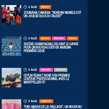
6 Août
MERCATO
ZOUMANA CAMARA: “NORDAN MUKIELE EST
UN JOUEUR QUI A DU TALENT”
6 Août
ANCIENS
FÉMININES
MERCATO
SOLÈNE CHAMPAGNAC REJOINT LE HAVRE
POUR UN NOUVEAU DÉFI EN ARKEMA
PREMIÈRE LIGUE
6 Août
FÉMININES
FORMATION
CEYLIN YILMAZ SIGNE SON PREMIER
CONTRAT PROFESSIONNEL AVEC LE
MONTPELLIER FC
5 Août
MARKETING
“PAR AMOUR DE LA PAILLADE”, UN NOUVEAU