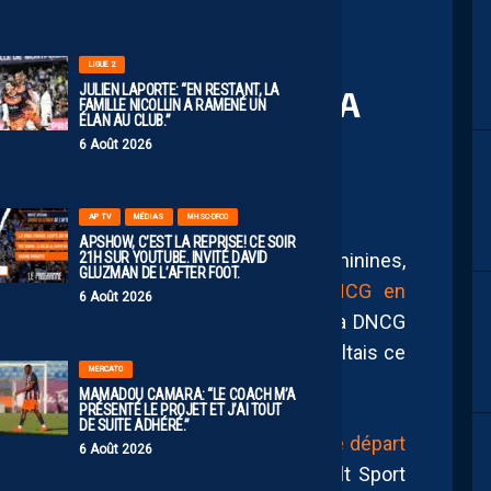
LIGUE 2
JULIEN LAPORTE: “EN RESTANT, LA
: LA DNCG ENCADRE LA
FAMILLE NICOLLIN A RAMENÉ UN
ÉLAN AU CLUB.”
E DU CLUB
6 Août 2026
AP TV
MÉDIAS
MHSC-DFCO
APSHOW, C’EST LA REPRISE! CE SOIR
21H SUR YOUTUBE. INVITÉ DAVID
e du Montpellier Hérault Sport Club Féminines,
GLUZMAN DE L’AFTER FOOT.
l,
avait passé sans encombre la DNCG en
6 Août 2026
on fédérale de contrôle des clubs de la DNCG
les décisions concernant le club héraultais ce
MERCATO
MAMADOU CAMARA: “LE COACH M’A
PRÉSENTÉ LE PROJET ET J’AI TOUT
DE SUITE ADHÉRÉ.”
 le timide mercato hivernal ainsi que le départ
6 Août 2026
s cadres cet été
, le Montpellier Hérault Sport