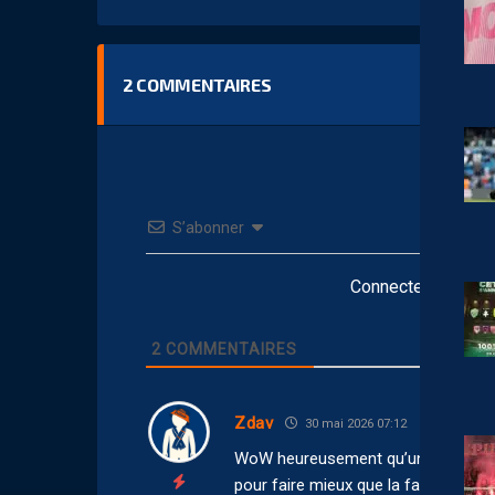
2
COMMENTAIRES
S’abonner
Connectez-vous po
2
COMMENTAIRES
Zdav
30 mai 2026 07:12
WoW heureusement qu’un investisseu
pour faire mieux que la famille Nicol