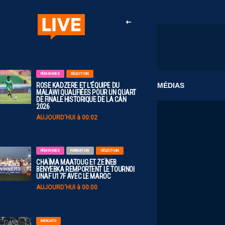
FÉMININES
SÉLECTION
CLUB
MÉDIAS
ROSE KADZERE ET L’ÉQUIPE DU
MALAWI QUALIFIÉES POUR UN QUART
DE FINALE HISTORIQUE DE LA CAN
2026
AUJOURD'HUI à 00:02
FÉMININES
FORMATION
SÉLECTION
CHAÏMA MAATOUG ET ZEÏNEB
BENYEBKA REMPORTENT LE TOURNOI
UNAF U17F AVEC LE MAROC
AUJOURD'HUI à 00:00
MERCATO