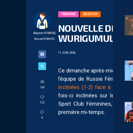
FÉMININES
SÉLECTION
NOUVELLE DÉFAIT
Maxime1974MHSC
WURIGUMULA FAC
Maxime1974MHSC
11 JUIN 2026
Ce dimanche après-midi, l’équi
l’équipe de Russie Féminine p
inclinées (1-2) face à ces m
144
fois-ci inclinées sur le score
Sport Club Féminines, Wurigumula
112
première mi-temps.
0