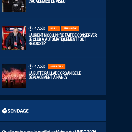
L’ACADÉMICO DE VISEU
4 Août
LIGUE 2
TÉMOIGNAGE
LAURENT NICOLLIN: “LE FAIT DE CONSERVER
LE CLUB A AUTOMATIQUEMENT TOUT
REBOOSTÉ”
4 Août
SUPPORTERS
LA BUTTE PAILLADE ORGANISE LE
DÉPLACEMENT À NANCY
🗳 SONDAGE