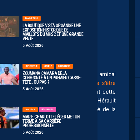
MARKETING
LA BOUTIQUE VISTA ORGANISE UNE
E POUR LA CHINE DE
EXPOSITION HISTORIQUE DE
MAILLOTS DU MHSC ET UNE GRANDE
E À LA RUSSIE
VENTE
5 Août 2026
INFIRMERIE
LIGUE 2
MHSC-DFCO
ZOUMANA CAMARA DÉJÀ
pe de Chine Féminine recevait en match amical
CONFRONTÉ À UN PREMIER CASSE-
TÊTE… OU PAS ?
our le second acte.
Quatre jours après s’être
5 Août 2026
êmes adversaires
, les chinoises se sont cette
 de (0-1). L’attaquante du Montpellier Hérault
, était titulaire et a joué l’intégralité de la
ANCIENS
FÉMININES
MARIE-CHARLOTTE LÉGER MET UN
TERME À SA CARRIÈRE
PROFESSIONNELLE
5 Août 2026