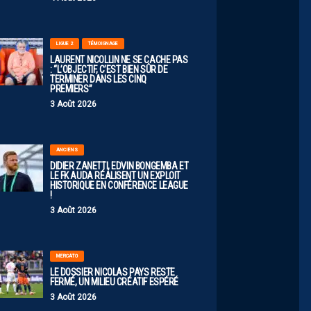
LIGUE 2
TÉMOIGNAGE
LAURENT NICOLLIN NE SE CACHE PAS
: “L’OBJECTIF, C’EST BIEN SÛR DE
TERMINER DANS LES CINQ
PREMIERS”
3 Août 2026
ANCIENS
DIDIER ZANETTI, EDVIN BONGEMBA ET
LE FK AUDA RÉALISENT UN EXPLOIT
HISTORIQUE EN CONFÉRENCE LEAGUE
!
3 Août 2026
MERCATO
LE DOSSIER NICOLAS PAYS RESTE
FERMÉ, UN MILIEU CRÉATIF ESPÉRÉ
3 Août 2026