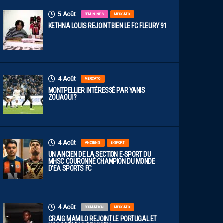
5 Août
FÉMININES
MERCATO
KETHNA LOUIS REJOINT BIEN LE FC FLEURY 91
4 Août
MERCATO
MONTPELLIER INTÉRESSÉ PAR YANIS
ZOUAOUI ?
4 Août
ANCIENS
E-SPORT
UN ANCIEN DE LA SECTION E-SPORT DU
MHSC COURONNÉ CHAMPION DU MONDE
D’EA SPORTS FC
4 Août
FORMATION
MERCATO
CRAIG MAMILO REJOINT LE PORTUGAL ET