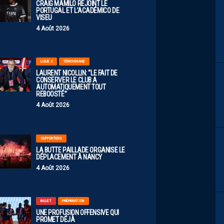
CRAIG MAMILO REJOINT LE
PORTUGAL ET L’ACADÉMICO DE
VISEU
4 Août 2026
LIGUE 2
TÉMOIGNAGE
LAURENT NICOLLIN: “LE FAIT DE
CONSERVER LE CLUB A
AUTOMATIQUEMENT TOUT
REBOOSTÉ”
4 Août 2026
SUPPORTERS
LA BUTTE PAILLADE ORGANISE LE
DÉPLACEMENT À NANCY
4 Août 2026
BILLET
PRÉPARATION
UNE PROFUSION OFFENSIVE QUI
PROMET DÉJÀ