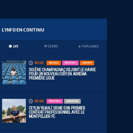
L’INFO EN CONTINU
🔴 LIVE
💬 DÉBATS
🔥 POPULAIRES
00:02
ANCIENS
FÉMININES
MERCATO
SOLÈNE CHAMPAGNAC REJOINT LE HAVRE
POUR UN NOUVEAU DÉFI EN ARKEMA
PREMIÈRE LIGUE
00:00
FÉMININES
FORMATION
CEYLIN YILMAZ SIGNE SON PREMIER
CONTRAT PROFESSIONNEL AVEC LE
MONTPELLIER FC