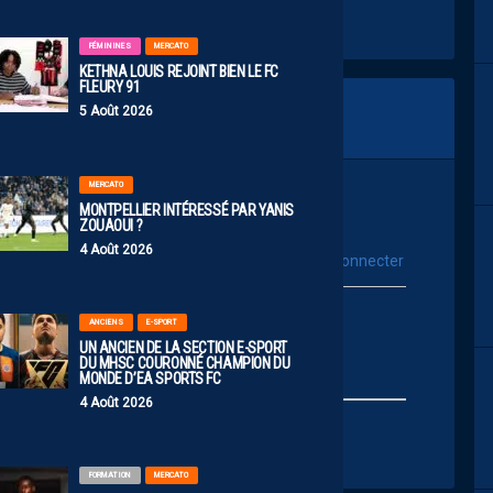
FÉMININES
MERCATO
KETHNA LOUIS REJOINT BIEN LE FC
FLEURY 91
5 Août 2026
MERCATO
MONTPELLIER INTÉRESSÉ PAR YANIS
ZOUAOUI ?
4 Août 2026
vous connecter
Se connecter avec :
ur poster un commentaire
ANCIENS
E-SPORT
UN ANCIEN DE LA SECTION E-SPORT
DU MHSC COURONNÉ CHAMPION DU
MONDE D’EA SPORTS FC
4 Août 2026
FORMATION
MERCATO