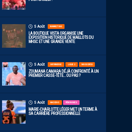
5 Août
MARKETING
LA BOUTIQUE VISTA ORGANISE UNE
EXPOSITION HISTORIQUE DE MAILLOTS DU
MHSC ET UNE GRANDE VENTE
5 Août
INFIRMERIE
LIGUE 2
MHSC-DFCO
ZOUMANA CAMARA DÉJÀ CONFRONTÉ À UN
PREMIER CASSE-TÊTE… OU PAS ?
5 Août
ANCIENS
FÉMININES
MARIE-CHARLOTTE LÉGER MET UN TERME À
SA CARRIÈRE PROFESSIONNELLE