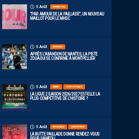
5 Août
MARKETING
“PAR AMOUR DE LA PAILLADE”, UN NOUVEAU
MAILLOT POUR LE MHSC
5 Août
MERCATO
APRÈS L’ABANDON DE NANTES, LA PISTE
ZOUAOUI SE CONFIRME À MONTPELLIER
5 Août
DÉBAT
STATISTIQUES
LA LIGUE 2 SAISON 2026/2027 EST-ELLE LA
PLUS COMPÉTITIVE DE L’HISTOIRE ?
5 Août
MHSC-DFCO
SUPPORTERS
LA BUTTE PAILLADE DONNE RENDEZ-VOUS
POUR SAMEDI !