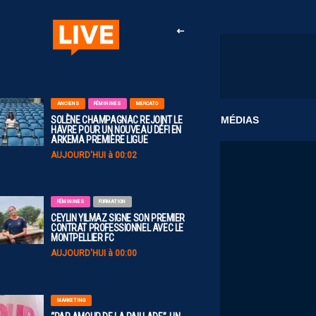
ANCIENS
FÉMININES
MERCATO
CLUB
MÉDIAS
SOLÈNE CHAMPAGNAC REJOINT LE
HAVRE POUR UN NOUVEAU DÉFI EN
ARKEMA PREMIÈRE LIGUE
AUJOURD'HUI à 00:02
FÉMININES
FORMATION
CEYLIN YILMAZ SIGNE SON PREMIER
CONTRAT PROFESSIONNEL AVEC LE
MONTPELLIER FC
AUJOURD'HUI à 00:00
MARKETING