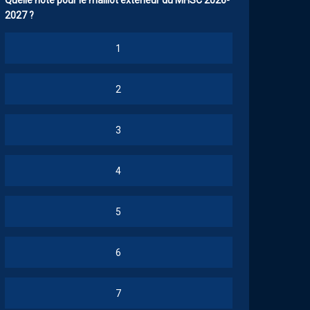
Quelle note pour le maillot extérieur du MHSC 2026-
2027 ?
1
2
3
4
5
6
7