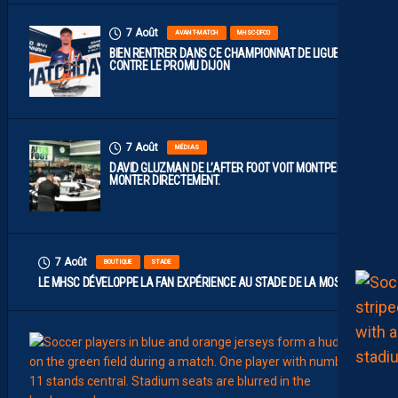
7 Août
AVANT-MATCH
MHSC-DFCO
BIEN RENTRER DANS CE CHAMPIONNAT DE LIGUE 2
CONTRE LE PROMU DIJON
7 Août
MÉDIAS
DAVID GLUZMAN DE L’AFTER FOOT VOIT MONTPELLIER
MONTER DIRECTEMENT.
7 Août
BOUTIQUE
STADE
LE MHSC DÉVELOPPE LA FAN EXPÉRIENCE AU STADE DE LA MOSSON
7
Août
EFFECT
L