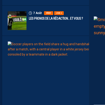
7 Août
DÉBAT
LIGUE 2
LES PRONOS DE LA RÉDACTION… ET VOUS ?
7
Août
MERCA
T
É
J
I
S
A
V
A
N
I
E
R
,
B
R