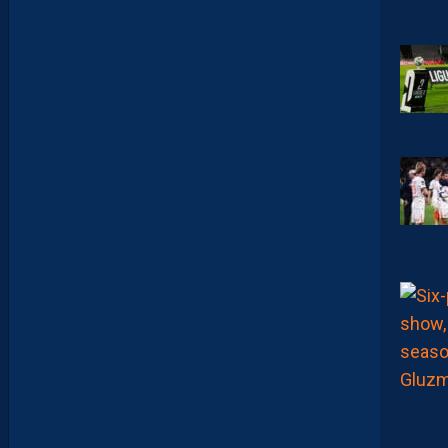
U
C
A
M
A
R
A
:
“
J
E
N
E
V
E
U
X
P
A
S
P
A
R
A
I
T
R
E
P
R
É
T