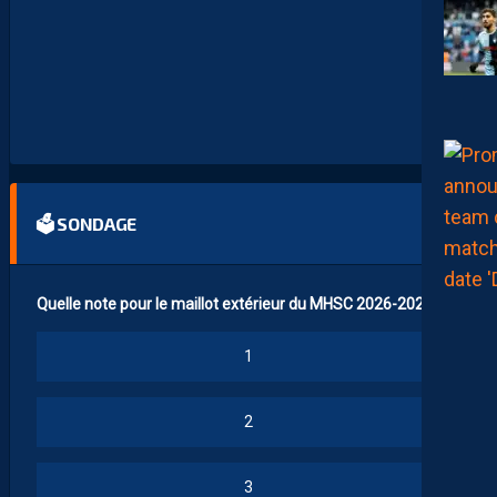
B
A
C
H
E
-
T
E
R
🗳 SONDAGE
Quelle note pour le maillot extérieur du MHSC 2026-2027 ?
1
2
3