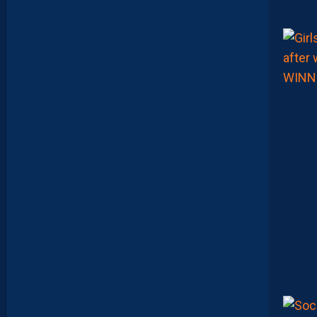
L
E
U
R
?
D
U
P
R
O
M
U
D
I
J
O
N
N
A
I
S
?
Z
O
U
M
A
N
A
C
A
M