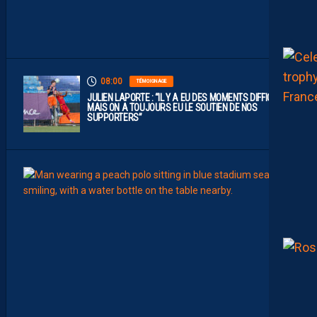
U
E
1
”
08:00
TÉMOIGNAGE
JULIEN LAPORTE : “IL Y A EU DES MOMENTS DIFFICILES,
MAIS ON A TOUJOURS EU LE SOUTIEN DE NOS
SUPPORTERS”
07:00
MHSC-
Q
U
I
D
D
E
L
A
C
H
A