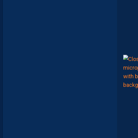
E
N
T
I
E
U
X
,
M
A
I
S
L
E
M
H
S
C
E
S
T
U
N
C
L
U
B
D
E
L
I
G