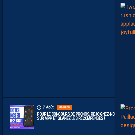
M
P
O
P
R
O
B
A
B
L
E
F
A
C
E
À
D
I
J
O
N
7 Août
CONCOURS
POUR LE CONCOURS DE PRONOS, REJOIGNEZ-NOUS
SUR MPP ET GLANEZ LES RÉCOMPENSES !