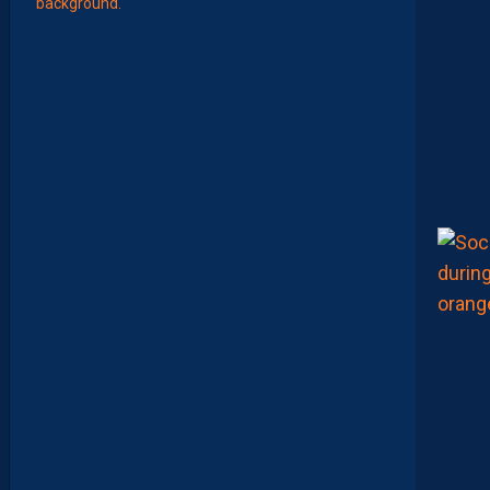
E
S
N
O
U
V
E
A
U
X
N
U
M
É
R
O
S
D
E
N
O
S
P
A
I
L
L
A
D
I
N
S