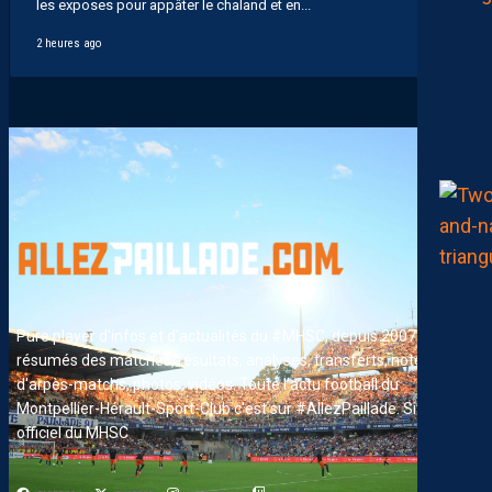
les exposes pour appâter le chaland et en...
2 heures ago
Pure player d'infos et d'actualités du #MHSC, depuis 2007. News,
résumés des matches, résultats, analyses, transferts, notes
d'arpès-matchs, photos, vidéos. Toute l'actu football du
Montpellier-Hérault-Sport-Club c'est sur #AllezPaillade. Site non-
officiel du MHSC