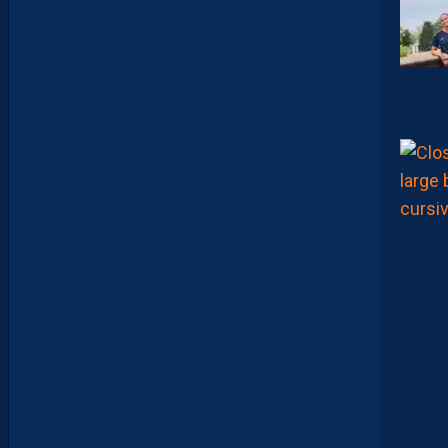
Y
A
N
T
E
I
X
E
I
R
A
…
L
E
S
I
N
F
O
S
D
E
M
O
H
A
M
E
D
T
O
U