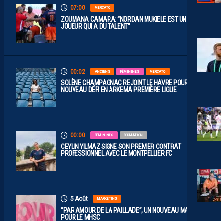
07:00
MERCATO
ZOUMANA CAMARA: “NORDAN MUKIELE EST UN
JOUEUR QUI A DU TALENT”
00:02
ANCIENS
FÉMININES
MERCATO
SOLÈNE CHAMPAGNAC REJOINT LE HAVRE POUR UN
NOUVEAU DÉFI EN ARKEMA PREMIÈRE LIGUE
00:00
FÉMININES
FORMATION
CEYLIN YILMAZ SIGNE SON PREMIER CONTRAT
PROFESSIONNEL AVEC LE MONTPELLIER FC
5 Août
MARKETING
“PAR AMOUR DE LA PAILLADE”, UN NOUVEAU MAILLOT
POUR LE MHSC