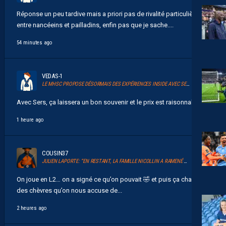
Réponse un peu tardive mais a priori pas de rivalité particulière
entre nancéeins et pailladins, enfin pas que je sache....
54 minutes ago
VEDAS-1
LE MHSC PROPOSE DÉSORMAIS DES EXPÉRIENCES INSIDE AVEC SERSOU
Avec Sers, ça laissera un bon souvenir et le prix est raisonnable....
1 heure ago
COUSIN37
JULIEN LAPORTE: “EN RESTANT, LA FAMILLE NICOLLIN A RAMENÉ UN ÉLAN AU CLUB.”
On joue en L2… on a signé ce qu’on pouvait 🤣 et puis ça change
des chèvres qu’on nous accuse de...
2 heures ago