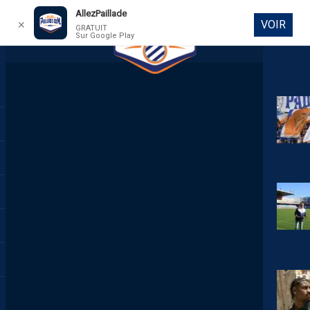
AllezPaillade
VOIR
✕
GRATUIT
Sur Google Play
DIRECT