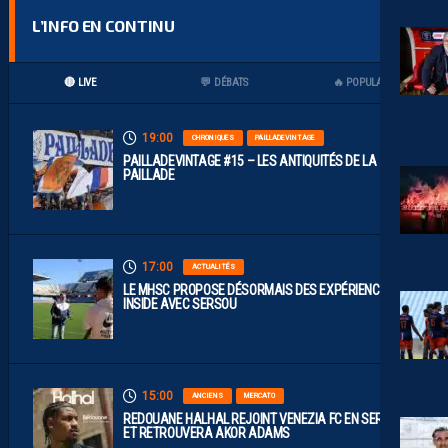
L’INFO EN CONTINU
🔴 LIVE
💬 DÉBATS
🔥 POPULAIRES
19:00
CHRONIQUES
PAILLADEVINTAGE
PAILLADEVINTAGE #15 – LES ANTIQUITÉS DE LA
PAILLADE
17:00
ACTUALITÉS
LE MHSC PROPOSE DÉSORMAIS DES EXPÉRIENCES
INSIDE AVEC SERSOU
15:00
ANCIENS
MERCATO
REDOUANE HALHAL REJOINT VENEZIA FC EN SERIE A
ET RETROUVERA AKOR ADAMS