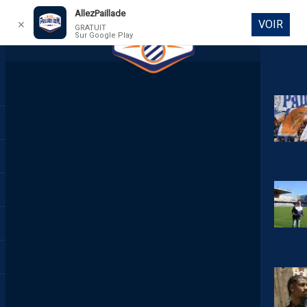
AllezPaillade
VOIR
✕
GRATUIT
Sur Google Play
DIRECT