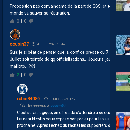
Proposition pas convaincante de la part de GSS, et tout le
monde va sauver sa réputation.
0
0
cousin37
4 juillet 2026 13:44
Suis je si béat de penser que la conf de presse du 7
Juillet soit teintée de qq officialisations… Joueurs, jeux de
maillots… ?😋
2
0
robin34080
4 juillet 2026 17:24
En réponse à
cousin37
C’est serait logique, en effet, de s’attendre à ce que
Laurent Nicollin nous expose son projet pour la saison
prochaine. Après l’échec du rachat les supporters ont