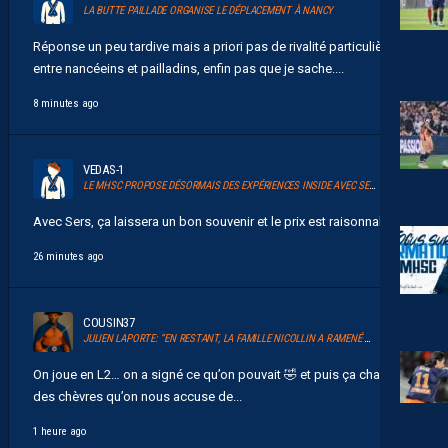
LA BUTTE PAILLADE ORGANISE LE DÉPLACEMENT À NANCY
Réponse un peu tardive mais a priori pas de rivalité particulière
entre nancéeins et pailladins, enfin pas que je sache....
8 minutes ago
VEDAS-1
LE MHSC PROPOSE DÉSORMAIS DES EXPÉRIENCES INSIDE AVEC SERSOU
Avec Sers, ça laissera un bon souvenir et le prix est raisonnable....
26 minutes ago
COUSIN37
JULIEN LAPORTE: “EN RESTANT, LA FAMILLE NICOLLIN A RAMENÉ UN ÉLAN AU CLUB.”
On joue en L2… on a signé ce qu’on pouvait 🤣 et puis ça change
des chèvres qu’on nous accuse de...
1 heure ago