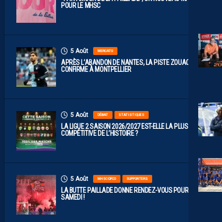
POUR LE MHSC
5 Août
MERCATO
APRÈS L’ABANDON DE NANTES, LA PISTE ZOUAOUI SE
CONFIRME À MONTPELLIER
5 Août
DÉBAT
STATISTIQUES
LA LIGUE 2 SAISON 2026/2027 EST-ELLE LA PLUS
COMPÉTITIVE DE L’HISTOIRE ?
5 Août
MHSC-DFCO
SUPPORTERS
LA BUTTE PAILLADE DONNE RENDEZ-VOUS POUR
SAMEDI !