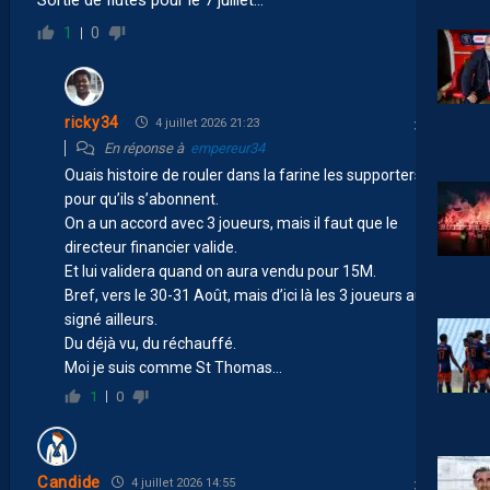
1
0
ricky34
4 juillet 2026 21:23
En réponse à
empereur34
Ouais histoire de rouler dans la farine les supporters
pour qu’ils s’abonnent.
On a un accord avec 3 joueurs, mais il faut que le
directeur financier valide.
Et lui validera quand on aura vendu pour 15M.
Bref, vers le 30-31 Août, mais d’ici là les 3 joueurs auront
signé ailleurs.
Du déjà vu, du réchauffé.
Moi je suis comme St Thomas…
1
0
Candide
4 juillet 2026 14:55