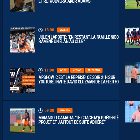
ET RETROUVERA AKOR ADAMS
13:00
LIGUE 2
JULIEN LAPORTE: “EN RESTANT, LA FAMILLE NICOLLIN A
RAMENÉ UN ÉLAN AU CLUB.”
11:00
AP TV
MÉDIAS
MHSC-DFCO
APSHOW, C’EST LA REPRISE! CE SOIR 21H SUR
YOUTUBE. INVITÉ DAVID GLUZMAN DE L’AFTER FOOT.
09:00
MERCATO
MAMADOU CAMARA: “LE COACH M’A PRÉSENTÉ LE
PROJET ET J’AI TOUT DE SUITE ADHÉRÉ.”