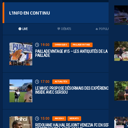
L’INFO EN CONTINU
🔴 LIVE
💬 DÉBATS
🔥 POPULAIRES
19:00
CHRONIQUES
PAILLADEVINTAGE
PAILLADEVINTAGE #15 – LES ANTIQUITÉS DE LA
PAILLADE
17:00
ACTUALITÉS
LE MHSC PROPOSE DÉSORMAIS DES EXPÉRIENCES
INSIDE AVEC SERSOU
15:00
ANCIENS
MERCATO
REDOUANE HALHAL REJOINT VENEZIA FC EN SERIE A