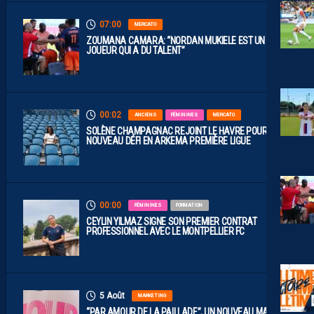
07:00
MERCATO
ZOUMANA CAMARA: “NORDAN MUKIELE EST UN
JOUEUR QUI A DU TALENT”
00:02
ANCIENS
FÉMININES
MERCATO
SOLÈNE CHAMPAGNAC REJOINT LE HAVRE POUR UN
NOUVEAU DÉFI EN ARKEMA PREMIÈRE LIGUE
00:00
FÉMININES
FORMATION
CEYLIN YILMAZ SIGNE SON PREMIER CONTRAT
PROFESSIONNEL AVEC LE MONTPELLIER FC
5 Août
MARKETING
“PAR AMOUR DE LA PAILLADE”, UN NOUVEAU MAILLOT