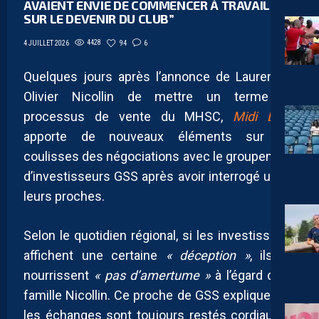
AVAIENT ENVIE DE COMMENCER À TRAVAILLER
SUR LE DEVENIR DU CLUB”
4428
94
6
4 JUILLET 2026
Quelques jours après l’annonce de Laurent et
Olivier Nicollin de mettre un terme au
processus de vente du MHSC,
Midi Libre
apporte de nouveaux éléments sur les
coulisses des négociations avec le groupement
d’investisseurs GSS après avoir interrogé un de
leurs proches.
Selon le quotidien régional, si les investisseurs
affichent une certaine
« déception »
, ils ne
nourrissent
« pas d’amertume »
à l’égard de la
famille Nicollin. Ce proche de GSS explique que
les échanges sont toujours restés cordiaux et