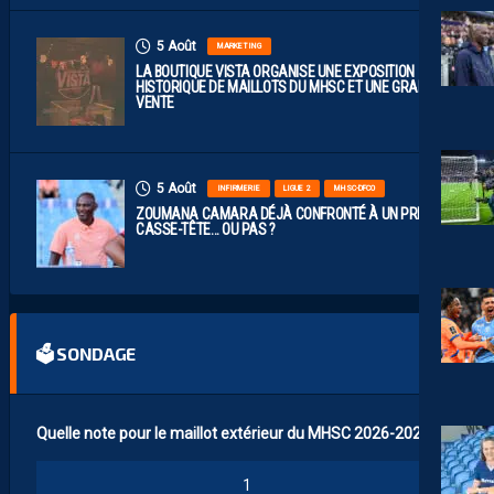
5 Août
MARKETING
LA BOUTIQUE VISTA ORGANISE UNE EXPOSITION
HISTORIQUE DE MAILLOTS DU MHSC ET UNE GRANDE
VENTE
5 Août
INFIRMERIE
LIGUE 2
MHSC-DFCO
ZOUMANA CAMARA DÉJÀ CONFRONTÉ À UN PREMIER
CASSE-TÊTE… OU PAS ?
🗳 SONDAGE
Quelle note pour le maillot extérieur du MHSC 2026-2027 ?
1