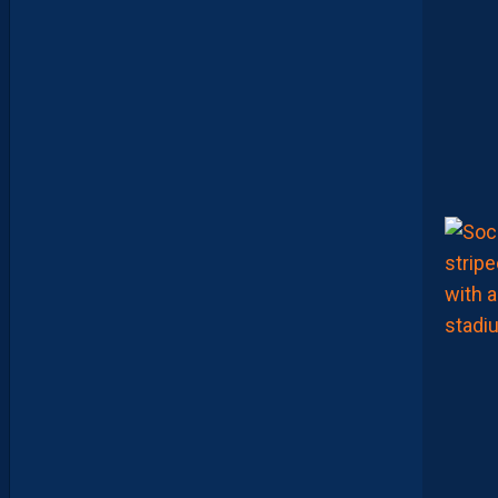
A
I
S
?
Z
O
U
M
A
N
A
C
A
M
A
R
A
M
A
I
T
R
I
S
E
S
E
S
S
U
J
E