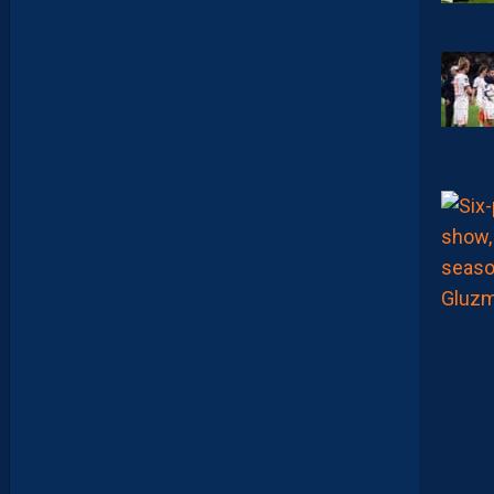
L
N
E
F
A
U
T
P
A
S
S
E
F
I
X
E
R
D
E
L
I
M
I
T
E
S
.
I
L
F
A
U