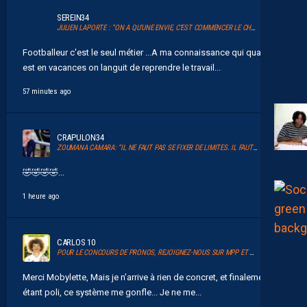
SEREIN34
JULIEN LAPORTE : “ON A QU’UNE ENVIE, C’EST COMMENCER LE CHAMPIONNAT”
Footballeur c'est le seul métier ...A ma connaissance qui quand on
est en vacances on languit de reprendre le travail...
57 minutes ago
CRAPULON34
ZOUMANA CAMARA: “IL NE FAUT PAS SE FIXER DE LIMITES. IL FAUT VISER HAUT”
🤣🤣🤣🤣...
1 heure ago
CARLOS 10
POUR LE CONCOURS DE PRONOS, REJOIGNEZ-NOUS SUR MPP ET GLANEZ LES RÉCOMPENSES !
Merci Mobylette, Mais je n’arrive à rien de concret, et finalement en
étant poli, ce système me gonfle... Je ne me...