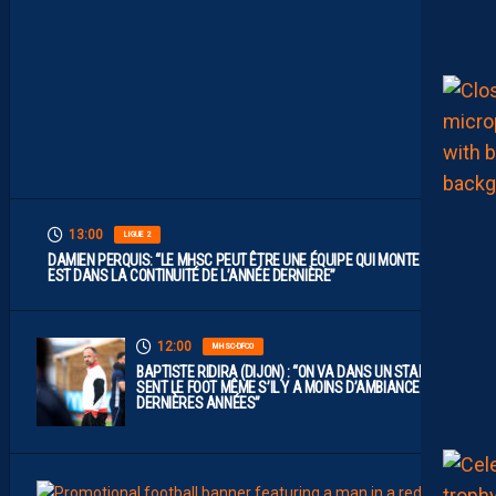
T
V
I
S
E
R
H
A
U
T
”
13:00
LIGUE 2
DAMIEN PERQUIS: “LE MHSC PEUT ÊTRE UNE ÉQUIPE QUI MONTE S’IL
EST DANS LA CONTINUITÉ DE L’ANNÉE DERNIÈRE”
12:00
MHSC-DFCO
BAPTISTE RIDIRA (DIJON) : “ON VA DANS UN STADE QUI
SENT LE FOOT MÊME S’IL Y A MOINS D’AMBIANCE CES
DERNIÈRES ANNÉES”