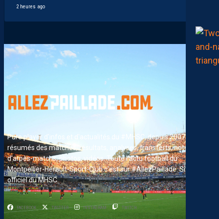
2 heures ago
Pure player d'infos et d'actualités du #MHSC, depuis 2007. News,
résumés des matches, résultats, analyses, transferts, notes
d'arpès-matchs, photos, vidéos. Toute l'actu football du
Montpellier-Hérault-Sport-Club c'est sur #AllezPaillade. Site non-
officiel du MHSC
FACEBOOK
TWITTER
INSTAGRAM
TWITCH