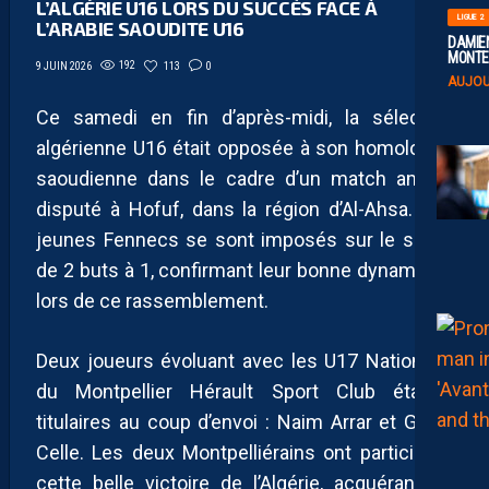
L’ALGÉRIE U16 LORS DU SUCCÈS FACE À
LIGUE 2
L’ARABIE SAOUDITE U16
DAMIEN
MONTE 
192
113
0
9 JUIN 2026
AUJOU
Ce samedi en fin d’après-midi, la sélection
algérienne U16 était opposée à son homologue
saoudienne dans le cadre d’un match amical
disputé à Hofuf, dans la région d’Al-Ahsa. Les
jeunes Fennecs se sont imposés sur le score
de 2 buts à 1, confirmant leur bonne dynamique
lors de ce rassemblement.
Deux joueurs évoluant avec les U17 Nationaux
du Montpellier Hérault Sport Club étaient
titulaires au coup d’envoi : Naim Arrar et Ghani
Celle. Les deux Montpelliérains ont participé à
cette belle victoire de l’Algérie, acquérant au