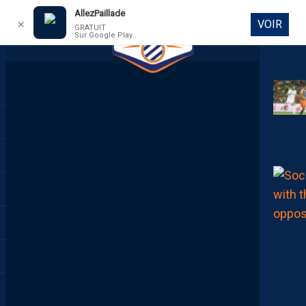
AllezPaillade
VOIR
✕
GRATUIT
Sur Google Play
DIRECT