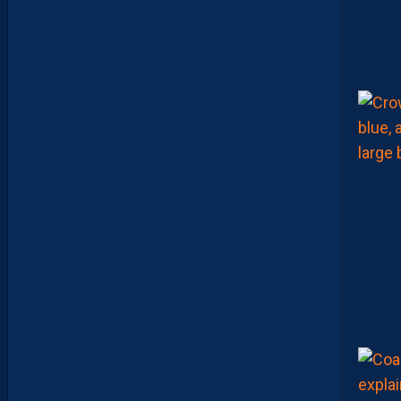
A
S
P
A
R
A
Î
T
R
E
P
R
É
T
E
N
T
I
E
U
X
,
M
A
I
S
L
E
M
H
S
C