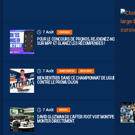
I
J
O
N
7 Août
CONCOURS
POUR LE CONCOURS DE PRONOS, REJOIGNEZ-NOUS
SUR MPP ET GLANEZ LES RÉCOMPENSES !
7 Août
AVANT-MATCH
MHSC-DFCO
BIEN RENTRER DANS CE CHAMPIONNAT DE LIGUE 2
CONTRE LE PROMU DIJON
7 Août
MÉDIAS
DAVID GLUZMAN DE L’AFTER FOOT VOIT MONTPELLIER
MONTER DIRECTEMENT.