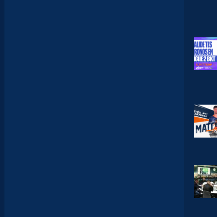
Q
U
’
U
N
E
E
N
V
I
E
,
C
’
E
S
T
C
O
M
M
E
N
C
E
R
L
E
C
H
A
M