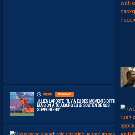
E
S
T
U
N
C
L
U
B
D
E
L
I
G
U
E
1
”
08:00
TÉMOIGNAGE
JULIEN LAPORTE : “IL Y A EU DES MOMENTS DIFFICILES,
MAIS ON A TOUJOURS EU LE SOUTIEN DE NOS
SUPPORTERS”