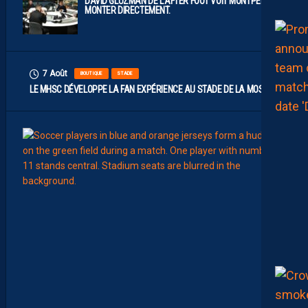
DAVID GLUZMAN DE L’AFTER FOOT VOIT MONTPELLIER
MONTER DIRECTEMENT.
7 Août
BOUTIQUE
STADE
LE MHSC DÉVELOPPE LA FAN EXPÉRIENCE AU STADE DE LA MOSSON
7
Août
EFFECT
L
E
S
N
O
U
V
E
A
U
X
N
U
M
É