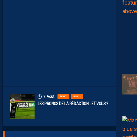
R
O
S
D
E
N
O
S
P
A
I
L
L
A
D
I
N
S
7 Août
DÉBAT
LIGUE 2
LES PRONOS DE LA RÉDACTION… ET VOUS ?