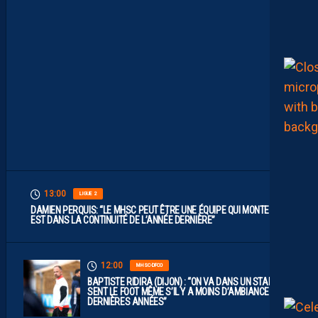
L
F
A
U
T
V
I
S
E
R
H
A
U
T
”
13:00
LIGUE 2
DAMIEN PERQUIS: “LE MHSC PEUT ÊTRE UNE ÉQUIPE QUI MONTE S’IL
EST DANS LA CONTINUITÉ DE L’ANNÉE DERNIÈRE”
12:00
MHSC-DFCO
BAPTISTE RIDIRA (DIJON) : “ON VA DANS UN STADE QUI
SENT LE FOOT MÊME S’IL Y A MOINS D’AMBIANCE CES
DERNIÈRES ANNÉES”