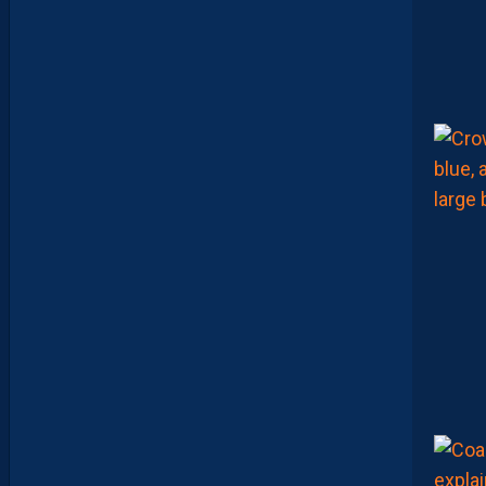
V
E
U
X
P
A
S
P
A
R
A
I
T
R
E
P
R
É
T
E
N
T
I
E
U
X
,
M
A
I
S
L