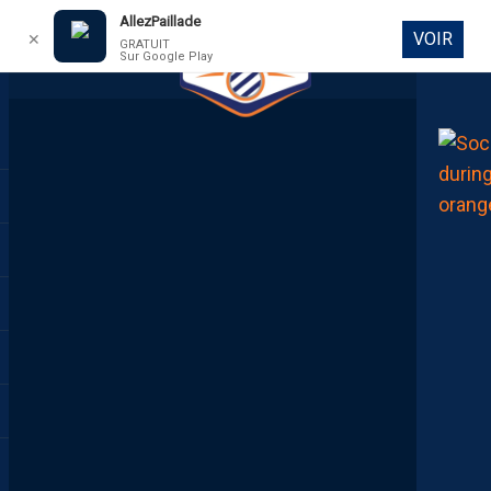
AllezPaillade
VOIR
✕
GRATUIT
Sur Google Play
DIRECT