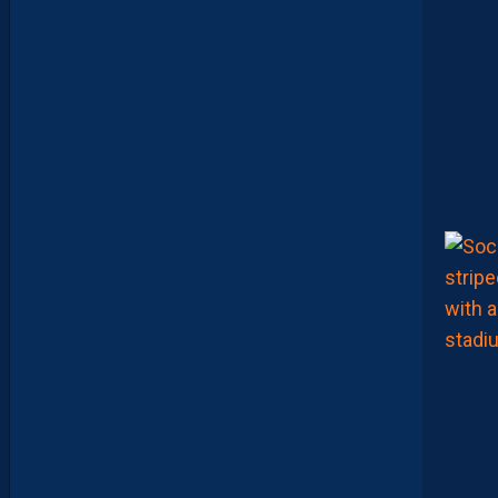
I
J
O
N
N
A
I
S
?
Z
O
U
M
A
N
A
C
A
M
A
R
A
M
A
I
T
R
I
S
E
S
E