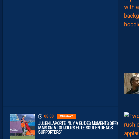
E
M
H
S
C
E
S
T
U
N
C
L
U
B
D
E
L
I
G
U
E
1
”
08:00
TÉMOIGNAGE
JULIEN LAPORTE : “IL Y A EU DES MOMENTS DIFFICILES,
MAIS ON A TOUJOURS EU LE SOUTIEN DE NOS
SUPPORTERS”