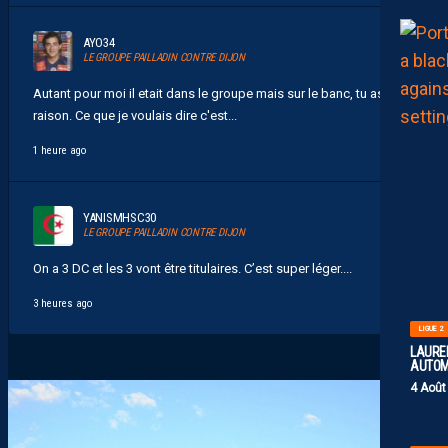
AYO34
LE GROUPE PAILLADIN CONTRE DIJON
Autant pour moi il etait dans le groupe mais sur le banc, tu as
raison. Ce que je voulais dire c'est...
1 heure ago
YANISMHSC30
LE GROUPE PAILLADIN CONTRE DIJON
On a 3 DC et les 3 vont être titulaires. C’est super léger....
3 heures ago
LIGUE 2
LAUREN
AUTOM
4 Août