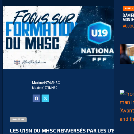
LIGUE 2
DAMIEN
MONTE 
AUJOU
Maxime1974MHSC
Maxime1974MHSC
FORMATION
LES U19N DU MHSC RENVERSÉS PAR LES U19N