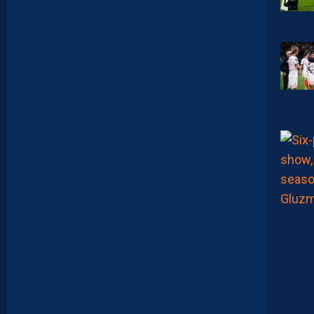
A
:
“
I
L
N
E
F
A
U
T
P
A
S
S
E
F
I
X
E
R
D
E
L
I
M
I
T
E
S
.
I