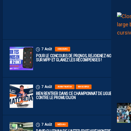
C
E
À
D
I
J
O
N
7 Août
CONCOURS
POUR LE CONCOURS DE PRONOS, REJOIGNEZ-NOUS
SUR MPP ET GLANEZ LES RÉCOMPENSES !
7 Août
AVANT-MATCH
MHSC-DFCO
BIEN RENTRER DANS CE CHAMPIONNAT DE LIGUE 2
CONTRE LE PROMU DIJON
7 Août
MÉDIAS