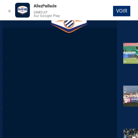
AllezPaillade
VOIR
✕
GRATUIT
Sur Google Play
DIRECT