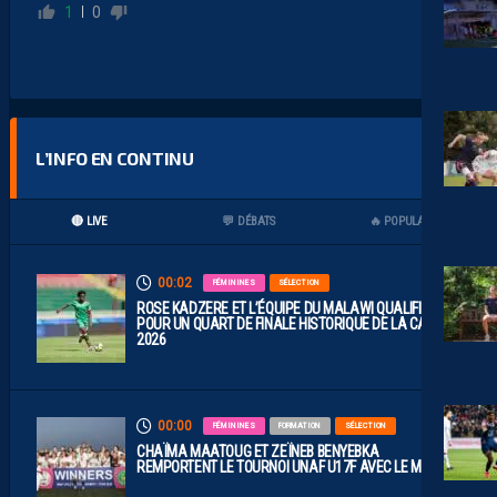
1
0
L’INFO EN CONTINU
🔴 LIVE
💬 DÉBATS
🔥 POPULAIRES
00:02
FÉMININES
SÉLECTION
ROSE KADZERE ET L’ÉQUIPE DU MALAWI QUALIFIÉES
POUR UN QUART DE FINALE HISTORIQUE DE LA CAN
2026
00:00
FÉMININES
FORMATION
SÉLECTION
CHAÏMA MAATOUG ET ZEÏNEB BENYEBKA
REMPORTENT LE TOURNOI UNAF U17F AVEC LE MAROC