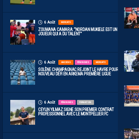
6 Août
MERCATO
ZOUMANA CAMARA: “NORDAN MUKIELE EST UN
JOUEUR QUI A DU TALENT”
6 Août
ANCIENS
FÉMININES
MERCATO
SOLÈNE CHAMPAGNAC REJOINT LE HAVRE POUR UN
NOUVEAU DÉFI EN ARKEMA PREMIÈRE LIGUE
6 Août
FÉMININES
FORMATION
CEYLIN YILMAZ SIGNE SON PREMIER CONTRAT
PROFESSIONNEL AVEC LE MONTPELLIER FC