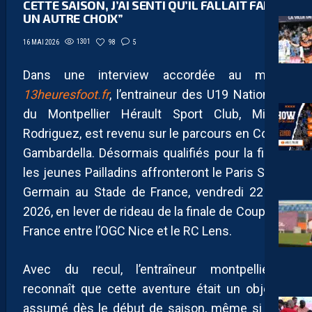
CETTE SAISON, J’AI SENTI QU’IL FALLAIT FAIRE
UN AUTRE CHOIX”
1301
98
5
16 MAI 2026
Dans une interview accordée au média
13heuresfoot.fr
, l’entraineur des U19 Nationaux
du Montpellier Hérault Sport Club, Michel
Rodriguez, est revenu sur le parcours en Coupe
Gambardella. Désormais qualifiés pour la finale,
les jeunes Pailladins affronteront le Paris Saint-
Germain au Stade de France, vendredi 22 mai
2026, en lever de rideau de la finale de Coupe de
France entre l’OGC Nice et le RC Lens.
Avec du recul, l’entraîneur montpelliérain
reconnaît que cette aventure était un objectif
assumé dès le début de saison, même si cela