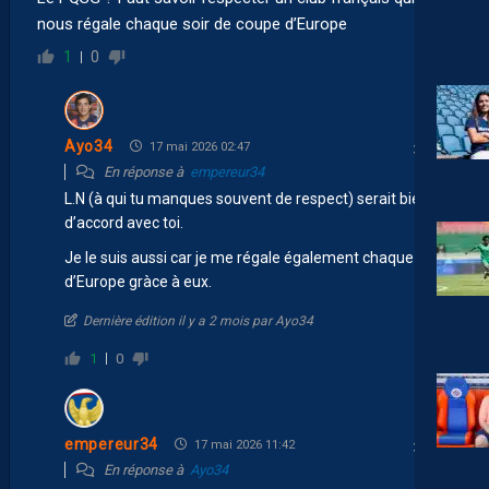
nous régale chaque soir de coupe d’Europe
1
0
Ayo34
17 mai 2026 02:47
En réponse à
empereur34
L.N (à qui tu manques souvent de respect) serait bien
d’accord avec toi.
Je le suis aussi car je me régale également chaque soir
d’Europe gràce à eux.
Dernière édition il y a 2 mois par Ayo34
1
0
empereur34
17 mai 2026 11:42
En réponse à
Ayo34