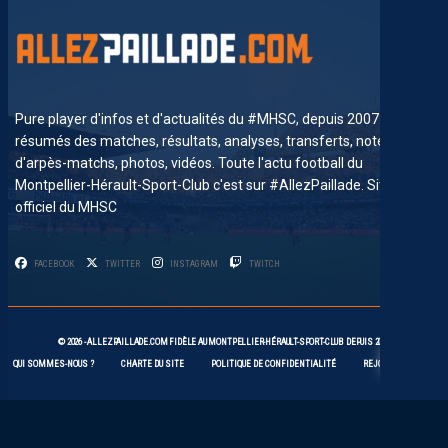
Pure player d'infos et d'actualités du #MHSC, depuis 2007. News,
résumés des matches, résultats, analyses, transferts, notes
d'arpès-matchs, photos, vidéos. Toute l'actu football du
Montpellier-Hérault-Sport-Club c'est sur #AllezPaillade. Site non-
officiel du MHSC
FACEBOOK
TWITTER
INSTAGRAM
TWITCH
5
© 2026 -
ALLEZPAILLADE.COM
FIDÈLE AU
MONTPELLIER-HÉRAULT-SPORT-CLUB
DEPUIS 2007
QUI SOMMES-NOUS ?
CHARTE DU SITE
POLITIQUE DE CONFIDENTIALITÉ
REJOIGNEZ-NOUS !