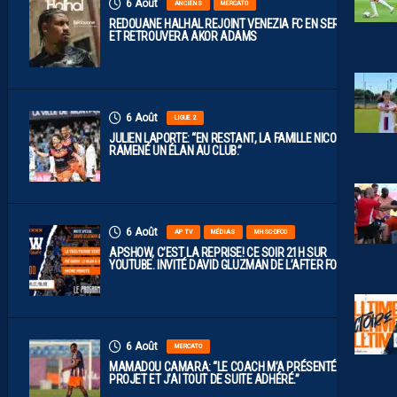
6 Août
ANCIENS
MERCATO
REDOUANE HALHAL REJOINT VENEZIA FC EN SERIE A
ET RETROUVERA AKOR ADAMS
6 Août
LIGUE 2
JULIEN LAPORTE: “EN RESTANT, LA FAMILLE NICOLLIN A
RAMENÉ UN ÉLAN AU CLUB.”
6 Août
AP TV
MÉDIAS
MHSC-DFCO
APSHOW, C’EST LA REPRISE! CE SOIR 21H SUR
YOUTUBE. INVITÉ DAVID GLUZMAN DE L’AFTER FOOT.
6 Août
MERCATO
MAMADOU CAMARA: “LE COACH M’A PRÉSENTÉ LE
PROJET ET J’AI TOUT DE SUITE ADHÉRÉ.”