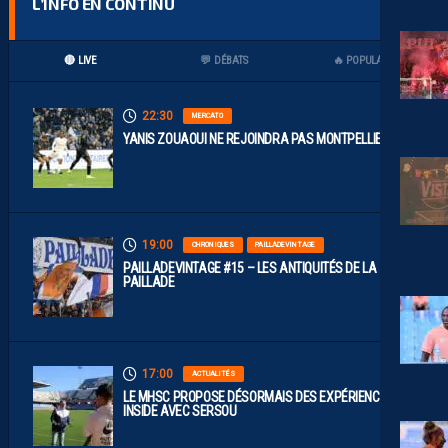
L’INFO EN CONTINU
🔴 LIVE
💬 DÉBATS
🔥 POPULAIRES
22:30
MERCATO
YANIS ZOUAOUI NE REJOINDRA PAS MONTPELLIER…
19:00
CHRONIQUES
PAILLADEVINTAGE
PAILLADEVINTAGE #15 – LES ANTIQUITÉS DE LA
PAILLADE
17:00
ACTUALITÉS
LE MHSC PROPOSE DÉSORMAIS DES EXPÉRIENCES
INSIDE AVEC SERSOU