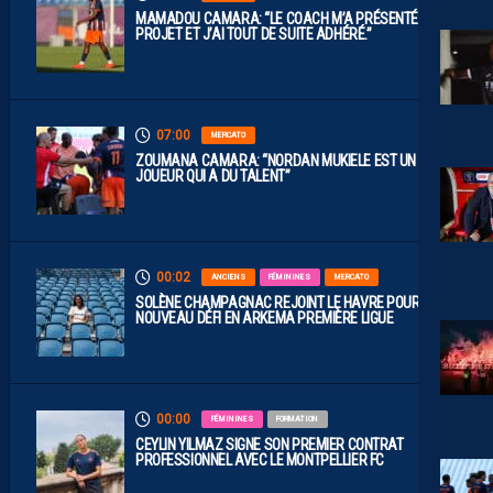
MAMADOU CAMARA: “LE COACH M’A PRÉSENTÉ LE
PROJET ET J’AI TOUT DE SUITE ADHÉRÉ.”
07:00
MERCATO
ZOUMANA CAMARA: “NORDAN MUKIELE EST UN
JOUEUR QUI A DU TALENT”
00:02
ANCIENS
FÉMININES
MERCATO
SOLÈNE CHAMPAGNAC REJOINT LE HAVRE POUR UN
NOUVEAU DÉFI EN ARKEMA PREMIÈRE LIGUE
00:00
FÉMININES
FORMATION
CEYLIN YILMAZ SIGNE SON PREMIER CONTRAT
PROFESSIONNEL AVEC LE MONTPELLIER FC