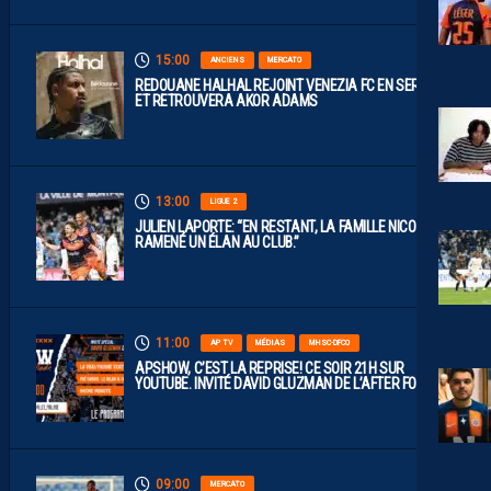
15:00
ANCIENS
MERCATO
REDOUANE HALHAL REJOINT VENEZIA FC EN SERIE A
ET RETROUVERA AKOR ADAMS
13:00
LIGUE 2
JULIEN LAPORTE: “EN RESTANT, LA FAMILLE NICOLLIN A
RAMENÉ UN ÉLAN AU CLUB.”
11:00
AP TV
MÉDIAS
MHSC-DFCO
APSHOW, C’EST LA REPRISE! CE SOIR 21H SUR
YOUTUBE. INVITÉ DAVID GLUZMAN DE L’AFTER FOOT.
09:00
MERCATO