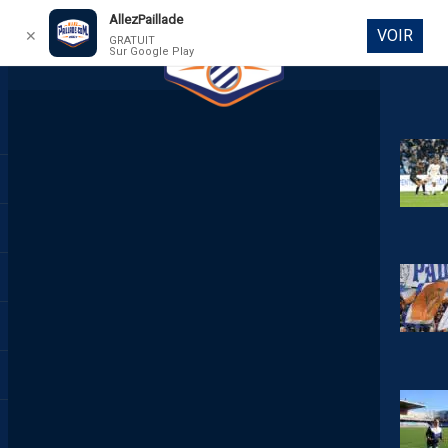
AllezPaillade
VOIR
✕
GRATUIT
Sur Google Play
DIRECT