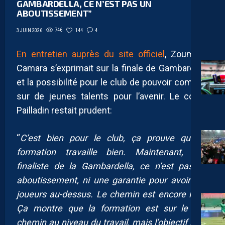
GAMBARDELLA, CE N’EST PAS UN
ABOUTISSEMENT”
746
144
4
3 JUIN 2026
En entretien auprès du site officiel
, Zoumana
Camara s’exprimait sur la finale de Gambardella
et la possibilité pour le club de pouvoir compter
sur de jeunes talents pour l’avenir. Le coach
Pailladin restait prudent:
“
C’est bien pour le club, ça prouve que la
formation travaille bien. Maintenant, être
finaliste de la Gambardella, ce n’est pas un
aboutissement, ni une garantie pour avoir des
joueurs au-dessus. Le chemin est encore long.
Ça montre que la formation est sur le bon
chemin au niveau du travail, mais l’objectif n’est