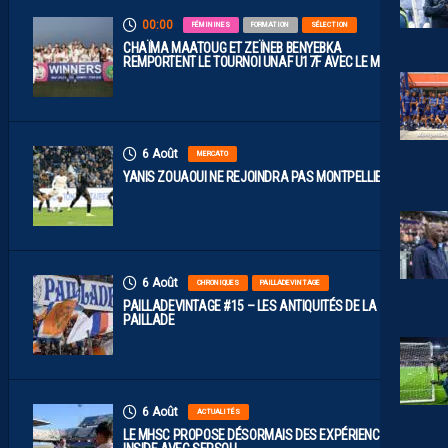
00:00
FÉMININES
FORMATION
SÉLECTION
CHAÏMA MAATOUG ET ZEÏNEB BENYEBKA
REMPORTENT LE TOURNOI UNAF U17F AVEC LE MAROC
6 Août
MERCATO
YANIS ZOUAOUI NE REJOINDRA PAS MONTPELLIER…
6 Août
CHRONIQUES
PAILLADEVINTAGE
PAILLADEVINTAGE #15 – LES ANTIQUITÉS DE LA
PAILLADE
6 Août
ACTUALITÉS
LE MHSC PROPOSE DÉSORMAIS DES EXPÉRIENCES