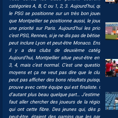
catégories A, B, C ou 1, 2, 3. Aujourd’hui, quand
le PSG se positionne sur un très bon joueur et
que Montpellier se positionne aussi, le joueur a
une priorité sur Paris. Aujourd’hui les priorités
c’est PSG, Rennes, si je ne dis pas de bêtises, on
peut inclure Lyon et peut-être Monaco. Ensuite,
il y a des clubs de deuxième catégorie.
Aujourd’hui, Montpellier situe peut-être en n°2,
3, 4, mais c’est normal. C’est une question de
moyens et ça ne veut pas dire que le club ne
peut pas afficher des bons résultats puisqu’il le
prouve avec cette équipe qui est finaliste. C’est
d’autant plus beau quelque part… J’estime qu’il
faut aller chercher des joueurs de la région ou
qui ont cette fibre. Des jeunes qui, dès petits
peut-être, étaient des gamins que les parents