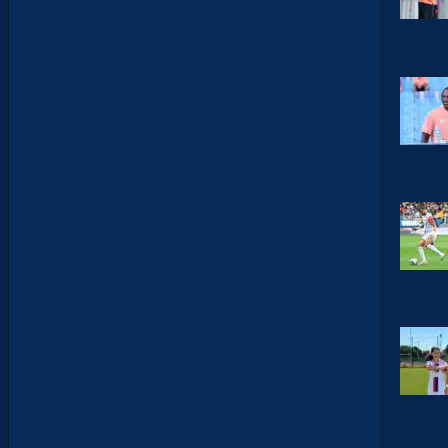
E
L
’
A
F
T
E
R
F
O
O
T
.
L
E
S
R
E
P
L
A
Y
S
S
O
N
T
D
I
S
P
O