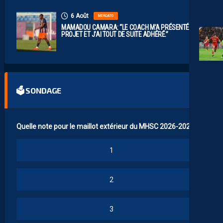
6 Août
MERCATO
MAMADOU CAMARA: “LE COACH M’A PRÉSENTÉ LE
PROJET ET J’AI TOUT DE SUITE ADHÉRÉ.”
🗳 SONDAGE
Quelle note pour le maillot extérieur du MHSC 2026-2027 ?
1
2
3