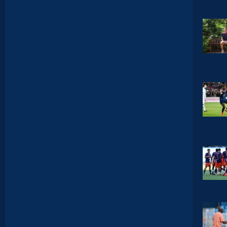
A
P
S
H
O
W
S
0
2
#
0
1
,
I
N
V
I
T
É
D
A
V
I
D
G
L
U
Z
M
A
N
D