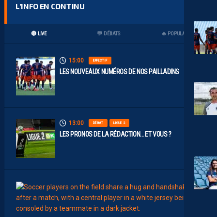
L’INFO EN CONTINU
🔴 LIVE
💬 DÉBATS
🔥 POPULAIRES
15:00
EFFECTIF
LES NOUVEAUX NUMÉROS DE NOS PAILLADINS
13:00
DÉBAT
LIGUE 2
LES PRONOS DE LA RÉDACTION… ET VOUS ?
12:00
MERCA
T