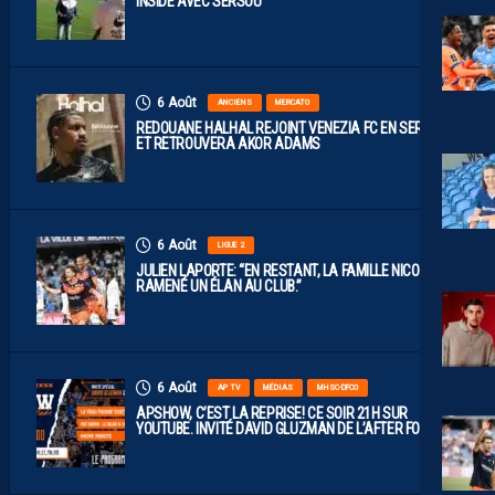
INSIDE AVEC SERSOU
6 Août
ANCIENS
MERCATO
REDOUANE HALHAL REJOINT VENEZIA FC EN SERIE A
ET RETROUVERA AKOR ADAMS
6 Août
LIGUE 2
JULIEN LAPORTE: “EN RESTANT, LA FAMILLE NICOLLIN A
RAMENÉ UN ÉLAN AU CLUB.”
6 Août
AP TV
MÉDIAS
MHSC-DFCO
APSHOW, C’EST LA REPRISE! CE SOIR 21H SUR
YOUTUBE. INVITÉ DAVID GLUZMAN DE L’AFTER FOOT.