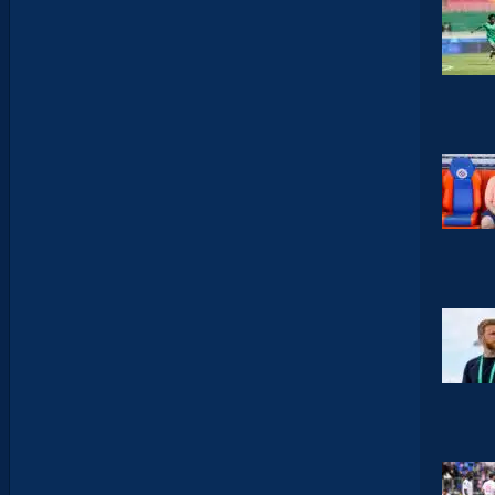
É
J
I
S
A
V
A
N
I
E
R
,
B
R
Y
A
N
T
E
I
X
E
I
R
A
…
L
E
S
I
N
F