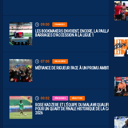
S
.
09:00
FINANCES
LES BOOKMAKERS ENVOIENT, ENCORE, LA PAILLADE EN
BARRAGES D’ACCESSION À LA LIGUE 1
07:00
MHSC-DFCO
MÉFIANCE DE RIGUEUR FACE À UN PROMU AMBITIEUX
00:02
FÉMININES
SÉLECTION
ROSE KADZERE ET L’ÉQUIPE DU MALAWI QUALIFIÉES
POUR UN QUART DE FINALE HISTORIQUE DE LA CAN
2026