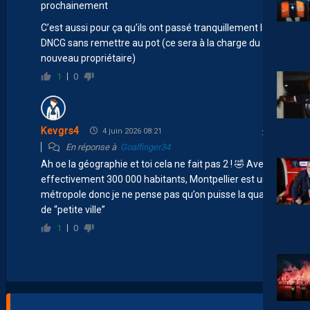
prochainement
C’est aussi pour ça qu’ils ont passé tranquillement la
DNCG sans remettre au pot (ce sera à la charge du
nouveau propriétaire)
1
0
Kevgrs4
4 juin 2026 08:21
En réponse à
Goalfinger34
Ah oe la géographie et toi cela ne fait pas 2 ! 🤣 Avec
effectivement 300 000 habitants, Montpellier est une
métropole donc je ne pense pas qu’on puisse la qualifié
de “petite ville”
1
0