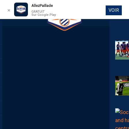
AllezPaillade
VOIR
✕
GRATUIT
Sur Google Play
DIRECT