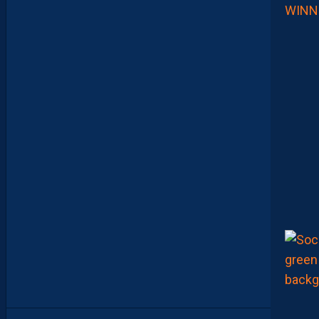
V
O
T
R
E
M
E
I
L
L
E
U
R
P
A
I
L
L
A
D
I
N
D
U
M
A
T
C
H