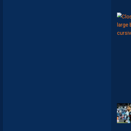
S
S
E
F
I
X
E
R
D
E
L
I
M
I
T
E
S
.
I
L
F
A
U
T
V
I
S
E
R
H
A
U