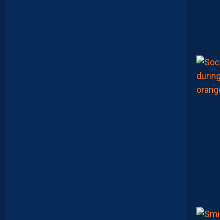
I
E
,
C
’
E
S
T
C
O
M
M
E
N
C
E
R
L
E
C
H
A
M
P
I
O
N
N
A
T
”