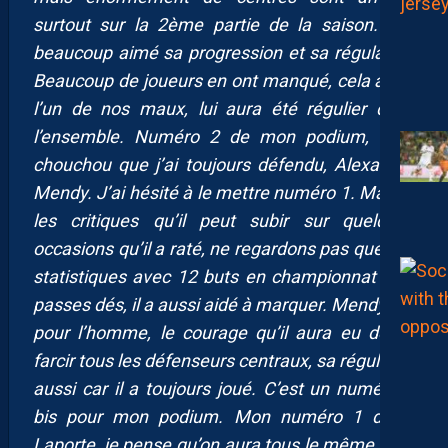
surtout sur la 2ème partie de la saison. J’ai
beaucoup aimé sa progression et sa régularité.
Beaucoup de joueurs en ont manqué, cela a été
l’un de nos maux, lui aura été régulier dans
l’ensemble. Numéro 2 de mon podium, mon
chouchou que j’ai toujours défendu, Alexandre
Mendy. J’ai hésité à le mettre numéro 1. Malgré
les critiques qu’il peut subir sur quelques
occasions qu’il a raté, ne regardons pas que ses
statistiques avec 12 buts en championnat et 5
passes dés, il a aussi aidé à marquer. Mendy est
pour l’homme, le courage qu’il aura eu de se
farcir tous les défenseurs centraux, sa régularité
aussi car il a toujours joué. C’est un numéro 1
bis pour mon podium. Mon numéro 1 donc,
Laporte, je pense qu’on aura tous le même pour