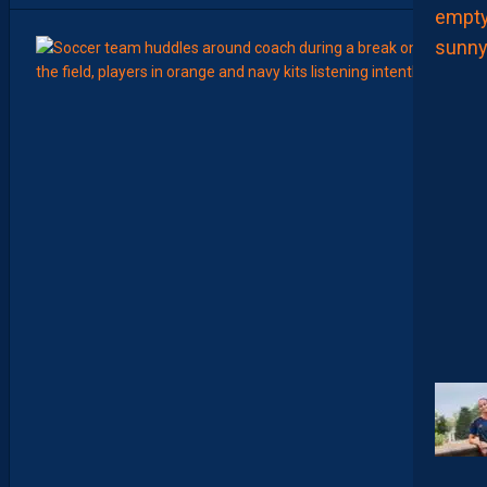
8
Août
LIGUE 2
Z
O
U
M
A
N
A
C
A
M
A
R
A
:
“
I
L
N
E
F
A
U
T
P
A