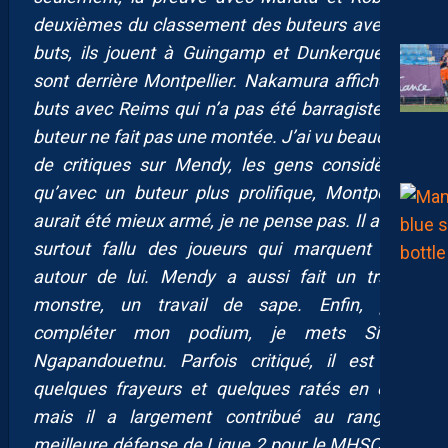
deuxièmes du classement des buteurs avec 15
buts, ils jouent à Guingamp et Dunkerque qui
sont derrière Montpellier. Nakamura affiche 14
buts avec Reims qui n’a pas été barragiste. Un
buteur ne fait pas une montée. J’ai vu beaucoup
de critiques sur Mendy, les gens considèrent
qu’avec un buteur plus prolifique, Montpellier
aurait été mieux armé, je ne pense pas. Il aurait
surtout fallu des joueurs qui marquent plus
autour de lui. Mendy a aussi fait un travail
monstre, un travail de sape. Enfin, pour
compléter mon podium, je mets Simon
Ngapandouetnu. Parfois critiqué, il est vrai
quelques frayeurs et quelques ratés en effet
mais il a largement contribué au rang de
meilleure défense de Ligue 2 pour le MHSC. Il a