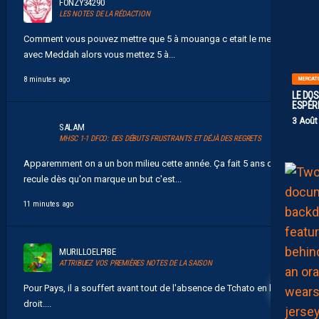
FONZY34290
LES NOTES DE LA RÉDACTION
Comment vous pouvez mettre que 5 à mouanga c etait le meilleur
avec Meddah alors vous mettez 5 à...
8 minutes ago
MERCAT
LE DOS
ESPÉR
3 Août
SALAM
MHSC 1-1 DFCO: DES DÉBUTS FRUSTRANTS ET DÉJÀ DES REGRETS
Apparemment on a un bon milieu cette année. Ça fait 5 ans qu'on
recule dès qu'on marque un but c'est...
11 minutes ago
MURILLOELPIBE
ATTRIBUEZ VOS PREMIÈRES NOTES DE LA SAISON
1
Pour Pays, il a souffert avant tout de l'absence de Tchato en latéral
droit....