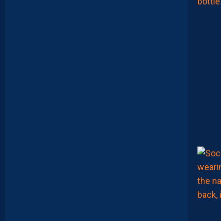
A
M
A
D
O
U
C
A
M
A
R
A
:
“
J
E
N
E
V
E
U
X
P
A
S
P
A
R
A
Î
T
R