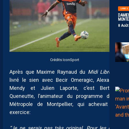
LIGUE 2
DAMIEN
MONTE 
8 Août
Crédits IconSport
Après que Maxime Raynaud du
Midi Libre
ait
livré le sien avec Becir Omeragic, Alexandre
Mendy et Julien Laporte, c’est Bertrand
Queneutte, l’animateur du programme de la
Métropole de Montpellier, qui achevait cet
exercice:
“Je ne serais pas très original. Pour les deux