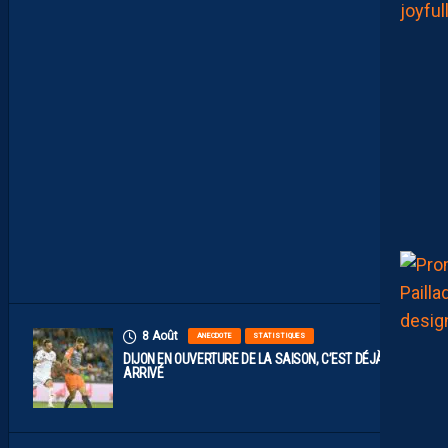
O
M
P
O
S
I
T
I
O
N
O
F
F
I
C
I
E
L
L
E
8 Août
ANECDOTE
STATISTIQUES
DIJON EN OUVERTURE DE LA SAISON, C’EST DÉJÀ
ARRIVÉ