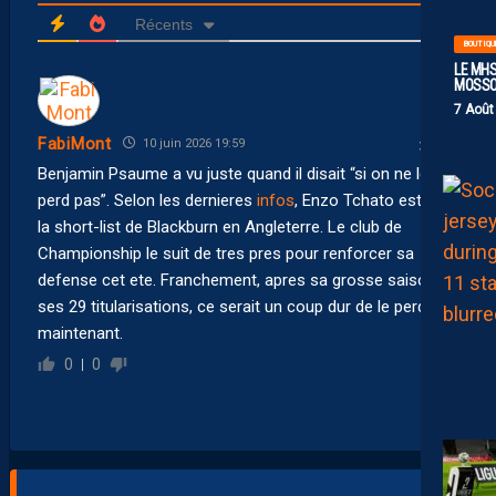
Récents
BOUTIQU
LE MHS
MOSS
7 Août
FabiMont
10 juin 2026 19:59
Benjamin Psaume a vu juste quand il disait “si on ne le
perd pas”. Selon les dernieres
infos
, Enzo Tchato est sur
la short-list de Blackburn en Angleterre. Le club de
Championship le suit de tres pres pour renforcer sa
defense cet ete. Franchement, apres sa grosse saison et
ses 29 titularisations, ce serait un coup dur de le perdre
maintenant.
0
0