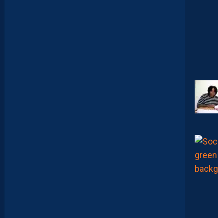
E
P
R
É
T
E
N
T
I
E
U
X
,
M
A
I
S
L
E
M
H
S
C
E
S
T
U
N
C
L
U
B