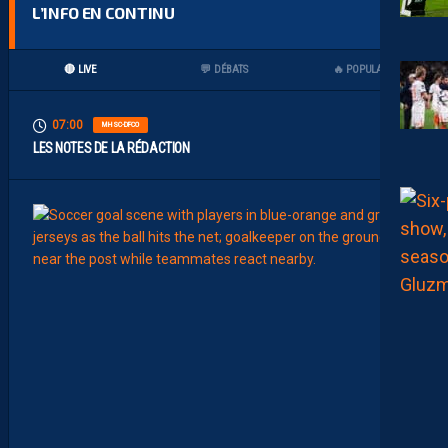
L’INFO EN CONTINU
🔴 LIVE
💬 DÉBATS
🔥 POPULAIRES
07:00
MHSC-DFCO
LES NOTES DE LA RÉDACTION
00:15
LIGUE 2
L
E
M
H
S
C
7
È
M
E
C
E
D