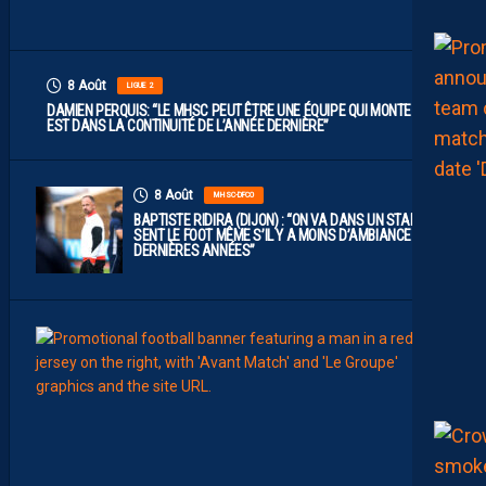
T
”
8 Août
LIGUE 2
DAMIEN PERQUIS: “LE MHSC PEUT ÊTRE UNE ÉQUIPE QUI MONTE S’IL
EST DANS LA CONTINUITÉ DE L’ANNÉE DERNIÈRE”
8 Août
MHSC-DFCO
BAPTISTE RIDIRA (DIJON) : “ON VA DANS UN STADE QUI
SENT LE FOOT MÊME S’IL Y A MOINS D’AMBIANCE CES
DERNIÈRES ANNÉES”
8
Août
MHSC-
L
E
G
R
O
U