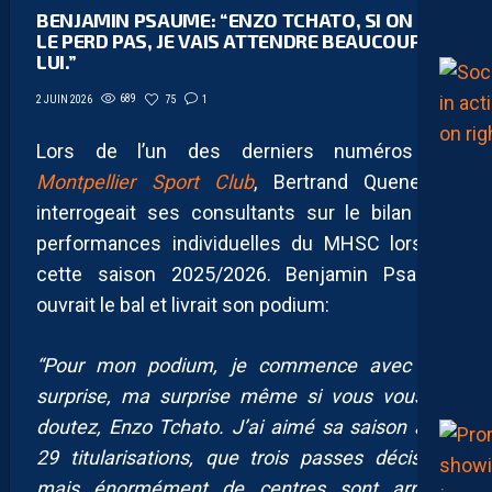
BENJAMIN PSAUME: “ENZO TCHATO, SI ON NE
LE PERD PAS, JE VAIS ATTENDRE BEAUCOUP DE
LUI.”
689
75
1
2 JUIN 2026
Lors de l’un des derniers numéros du
Montpellier Sport Club
, Bertrand Queneutte
interrogeait ses consultants sur le bilan des
performances individuelles du MHSC lors de
cette saison 2025/2026. Benjamin Psaume
ouvrait le bal et livrait son podium:
“Pour mon podium, je commence avec une
surprise, ma surprise même si vous vous en
doutez, Enzo Tchato. J’ai aimé sa saison avec
29 titularisations, que trois passes décisives
mais énormément de centres sont arrivés,