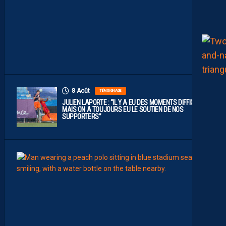
D
E
L
I
G
U
E
1
”
8 Août
TÉMOIGNAGE
JULIEN LAPORTE : “IL Y A EU DES MOMENTS DIFFICILES,
MAIS ON A TOUJOURS EU LE SOUTIEN DE NOS
SUPPORTERS”
8
Août
MHSC-
Q
U
I
D
D
E