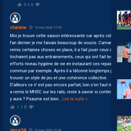
0
0
chalana
19 mai 2026 17:59
Moi je trouve cette saison intéressante car après celle de
l’an dernier je me faisais beaucoup de soucis. Camara a
remis certaines choses en place, il a fait jouer ceux qui ne
trichaient pas aux entrainements, ceux qui ont fait les
efforts niveau hygiène de vie en instaurant ces repas en
commun par exemple. Après il a tâtonné longtemps pour
trouver un style de jeu et une cohérence collective.
D’ailleurs ce n’ est pas encore parfait, loin s’en faut mais il
a remis le MHSC sur les rails, reste à savoir si continuité il
y aura ? Psaume est bien
…
Lire la suite »
2
0
vince34
19 mai 2026 15:00