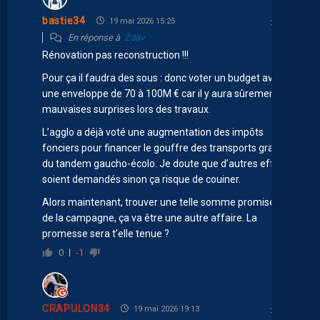
bastie34
19 mai 2026 15:25
En réponse à
Zdav
Rénovation pas reconstruction !!!
Pour ça il faudra des sous : donc voter un budget avec
une enveloppe de 70 à 100M € car il y aura sûrement de
mauvaises surprises lors des travaux.
L’agglo a déjà voté une augmentation des impôts
fonciers pour financer le gouffre des transports gratuits
du tandem gaucho-écolo. Je doute que d’autres efforts
soient demandés sinon ça risque de couiner.
Alors maintenant, trouver une telle somme promise lors
de la campagne, ça va être une autre affaire. La
promesse sera t’elle tenue ?
0
-1
CRAPULON34
19 mai 2026 19:13