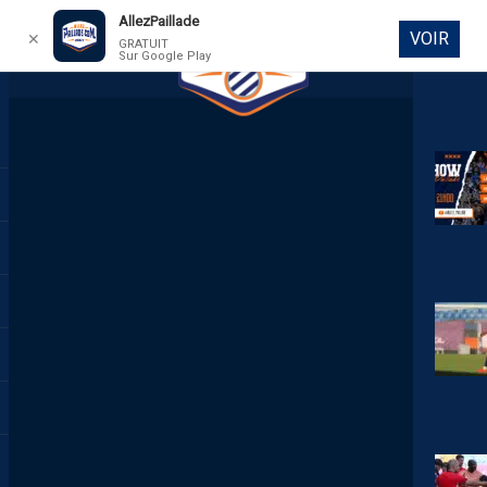
AllezPaillade
VOIR
✕
GRATUIT
Sur Google Play
DIRECT