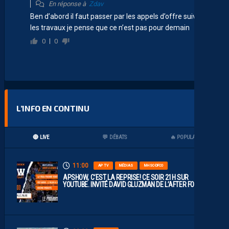
En réponse à
Zdav
Ben d’abord il faut passer par les appels d’offre suivant
les travaux je pense que ce n’est pas pour demain
0
0
L’INFO EN CONTINU
🔴 LIVE
💬 DÉBATS
🔥 POPULAIRES
11:00
AP TV
MÉDIAS
MHSC-DFCO
APSHOW, C’EST LA REPRISE! CE SOIR 21H SUR
YOUTUBE. INVITÉ DAVID GLUZMAN DE L’AFTER FOOT.