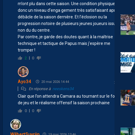
m’ont plu dans cette saison. Une condition physique et
donc un niveau d’enga gement très satisfaisant après la
débâcle de la saison dernière. Et l’éclosion ou la
progression notoire de plusieurs jeunes joueurs issus ou
non du du centre.
Par contre, je garde des doutes quant à la maîtrise
technique et tactique de Papus mais j’espère me
tromper !
2
0
Ayo34
20 mai 2026 14:44
En réponse à
neeskens34
Clair que l’on attendra Camara au tournant sur le fond
de jeu et le réalisme offensif la saison prochaine
0
0
WilbertSuvrijn
19 mai 2026 13:46