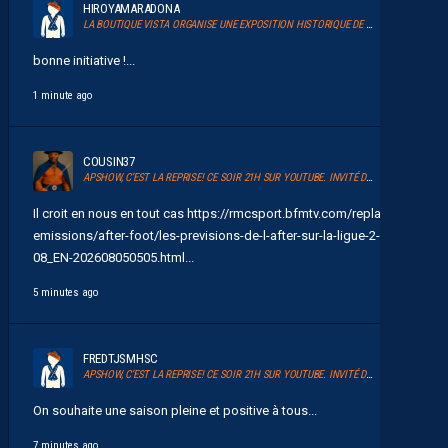
HIROYAMARADONA
LA BOUTIQUE VISTA ORGANISE UNE EXPOSITION HISTORIQUE DE MAILLOTS DU MHSC ET UNE GRANDE VENTE
bonne initiative !...
1 minute ago
COUSIN37
APSHOW, C’EST LA REPRISE! CE SOIR 21H SUR YOUTUBE. INVITÉ DAVID GLUZMAN DE L’AFTER FOOT.
Il croit en nous en tout cas https://rmcsport.bfmtv.com/replay-
emissions/after-foot/les-previsions-de-l-after-sur-la-ligue-2-05-
08_EN-202608050505.html...
5 minutes ago
FREDTJSMHSC
APSHOW, C’EST LA REPRISE! CE SOIR 21H SUR YOUTUBE. INVITÉ DAVID GLUZMAN DE L’AFTER FOOT.
On souhaite une saison pleine et positive à tous...
7 minutes ago