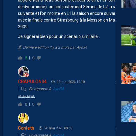
de dynamique), on finit justement 8èmes de L2 la saison
suivante et l’on monte en L1 la saison encore suivante
avec la finale contre Strasbourg à la Mosson en Mai
2009.
Je signerai bien pour un scénario similaire.
Dernière édition il y a 2 mois par Ayo34
5
0
CRAPULON34
19 mai 2026 19:10
En réponse à
Ayo34
🙏🙏🙏🙏
0
0
Conleth
20 mai 2026 09:09
En réponse à
Ayo34