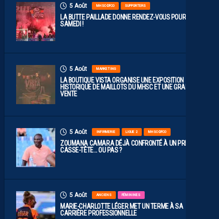
5 Août
MHSC-DFCO
SUPPORTERS
LA BUTTE PAILLADE DONNE RENDEZ-VOUS POUR
SAMEDI !
5 Août
MARKETING
LA BOUTIQUE VISTA ORGANISE UNE EXPOSITION
HISTORIQUE DE MAILLOTS DU MHSC ET UNE GRANDE
VENTE
5 Août
INFIRMERIE
LIGUE 2
MHSC-DFCO
ZOUMANA CAMARA DÉJÀ CONFRONTÉ À UN PREMIER
CASSE-TÊTE… OU PAS ?
5 Août
ANCIENS
FÉMININES
MARIE-CHARLOTTE LÉGER MET UN TERME À SA
CARRIÈRE PROFESSIONNELLE