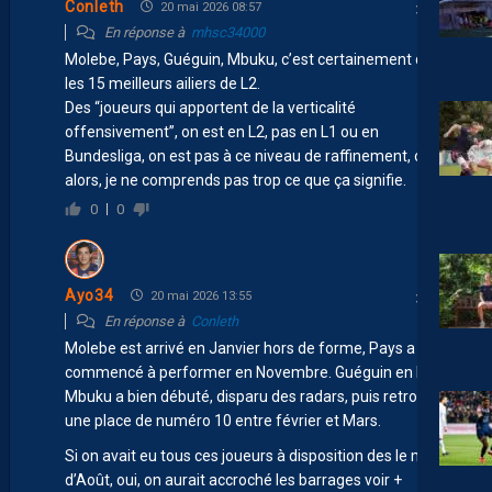
Conleth
20 mai 2026 08:57
En réponse à
mhsc34000
Molebe, Pays, Guéguin, Mbuku, c’est certainement dans
les 15 meilleurs ailiers de L2.
Des “joueurs qui apportent de la verticalité
offensivement”, on est en L2, pas en L1 ou en
Bundesliga, on est pas à ce niveau de raffinement, ou
alors, je ne comprends pas trop ce que ça signifie.
0
0
Ayo34
20 mai 2026 13:55
En réponse à
Conleth
Molebe est arrivé en Janvier hors de forme, Pays a
commencé à performer en Novembre. Guéguin en Mars,
Mbuku a bien débuté, disparu des radars, puis retrouvé
une place de numéro 10 entre février et Mars.
Si on avait eu tous ces joueurs à disposition des le mois
d’Août, oui, on aurait accroché les barrages voir +