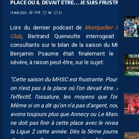
PLACE OÙ IL DEVAIT ÊTRE… JE SUIS FRUSTRÉ”
1018
88
21
19 MAI 2026
Lors du dernier podcast de
Montpellier Sport
Club
, Bertrand Queneutte interrogeait ses
consultants sur le bilan de la saison du MHSC.
Benjamin Psaume était finalement le plus
sévère, à raison peut-être, sur le sujet:
“Cette saison du MHSC est frustrante. Pour moi,
on n’est pas à la place où l’on devait être. Avec
l’effectif, l’ossature, les moyens que l’on a…
Même si on a dit qu’on n’a pas d’argent, nous en
avons toujours plus que Annecy ou Le Mans. On
ne doit pas finir à cette place avec le niveau de
la Ligue 2 cette année. Dès la 5ème journée, je