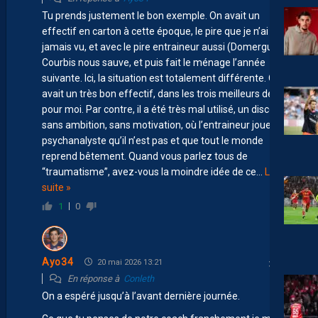
Tu prends justement le bon exemple. On avait un
effectif en carton à cette époque, le pire que je n’ai
jamais vu, et avec le pire entraineur aussi (Domergue).
Courbis nous sauve, et puis fait le ménage l’année
suivante. Ici, la situation est totalement différente. On
avait un très bon effectif, dans les trois meilleurs de L2
pour moi. Par contre, il a été très mal utilisé, un discours
sans ambition, sans motivation, où l’entraineur joue le
psychanalyste qu’il n’est pas et que tout le monde
reprend bêtement. Quand vous parlez tous de
“traumatisme”, avez-vous la moindre idée de ce
…
Lire la
suite »
1
0
Ayo34
20 mai 2026 13:21
En réponse à
Conleth
On a espéré jusqu’à l’avant dernière journée.