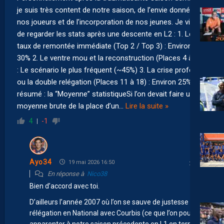
je suis très content de notre saison, de l’envie donnée par
nos joueurs et de l’incorporation de nos jeunes. Je viens
de regarder les stats après une descente en L2 : 1. Le
taux de remontée immédiate (Top 2 / Top 3) : Environ
30% 2. Le ventre mou et la reconstruction (Places 4 à 10)
: Le scénario le plus fréquent (~45%) 3. La crise profonde
ou la double relégation (Places 11 à 18) : Environ 25% En
résumé : la “Moyenne” statistiqueSi l’on devait faire une
moyenne brute de la place d’un
…
Lire la suite »
4
-1
Ayo34
19 mai 2026 16:50
En réponse à
Nico38
Bien d’accord avec toi.
D’ailleurs l’année 2007 où l’on se sauve de justesse de la
rélégation en National avec Courbis (ce que l’on pourrait
apparenter à notre saison précedente en L1 en terme