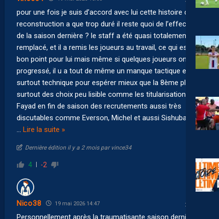
pour une fois je suis d’accord avec lui cette histoire de
reconstruction a que trop duré il reste quoi de l’effectif
de la saison dernière ? le staff a été quasi totalement
remplacé, et il a remis les joueurs au travail, ce qui est un
bon point pour lui mais même si quelques joueurs ont
progressé, il u a tout de même un manque tactique et
surtout technique pour espérer mieux que la 8ème place
surtout des choix peu lisible comme les titularisations de
Fayad en fin de saison des recrutements aussi très
discutables comme Everson, Michel et aussi Sishuba,
…
Lire la suite »
Dernière édition il y a 2 mois par vince34
4
-2
Nico38
19 mai 2026 14:47
Personnellement après la traumatisante saison dernière,