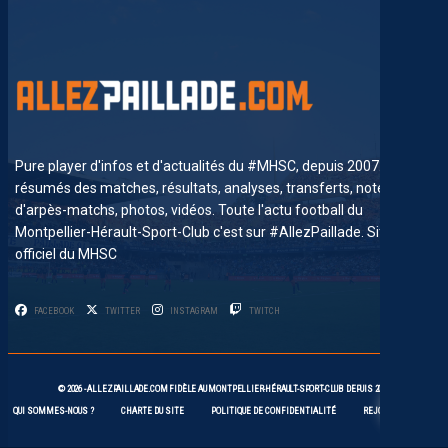
Pure player d'infos et d'actualités du #MHSC, depuis 2007. News,
résumés des matches, résultats, analyses, transferts, notes
d'arpès-matchs, photos, vidéos. Toute l'actu football du
Montpellier-Hérault-Sport-Club c'est sur #AllezPaillade. Site non-
officiel du MHSC
FACEBOOK
TWITTER
INSTAGRAM
TWITCH
21
© 2026 -
ALLEZPAILLADE.COM
FIDÈLE AU
MONTPELLIER-HÉRAULT-SPORT-CLUB
DEPUIS 2007
QUI SOMMES-NOUS ?
CHARTE DU SITE
POLITIQUE DE CONFIDENTIALITÉ
REJOIGNEZ-NOUS !