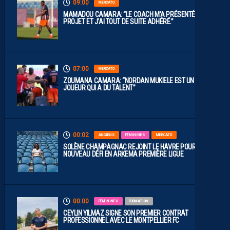
09:00
MERCATO
MAMADOU CAMARA: “LE COACH M’A PRÉSENTÉ LE
PROJET ET J’AI TOUT DE SUITE ADHÉRÉ.”
07:00
MERCATO
ZOUMANA CAMARA: “NORDAN MUKIELE EST UN
JOUEUR QUI A DU TALENT”
00:02
ANCIENS
FÉMININES
MERCATO
SOLÈNE CHAMPAGNAC REJOINT LE HAVRE POUR UN
NOUVEAU DÉFI EN ARKEMA PREMIÈRE LIGUE
00:00
FÉMININES
FORMATION
CEYLIN YILMAZ SIGNE SON PREMIER CONTRAT
PROFESSIONNEL AVEC LE MONTPELLIER FC