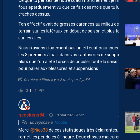
Ce que tu penses de notre coach franchement je m’en
fous éperduement vu que ca fait des mois que tu lui
craches dessus.
Ton effectif avait de grosses carences au milieu de
terrain sur les latéraux en début de saison et plus tard
sur les ailes.
Nous n’avions clairement pas un effectif pour jouer dans
les 3 premiers à part dans vos fantasmes de supporters
alors que l’on a été forcés de bricoler toute la saison
pour palier aux blessures et suspensions.
Dernière édition il y a 2 mois par Ayo34
0
-1
neeskens34
19 mai 2026 20:32
En réponse à
Nico38
Merci
@Nico38
de ces statistiques très éclairantes. Cà
remet les pendules à l’heure. Deux choses majeures