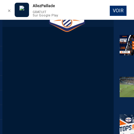
AllezPaillade
VOIR
✕
GRATUIT
Sur Google Play
DIRECT