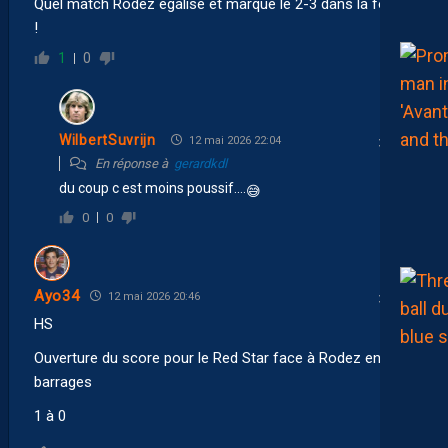
Quel match Rodez égalise et marque le 2-3 dans la foulée
!
1
0
WilbertSuvrijn
12 mai 2026 22:04
En réponse à
gerardkdl
du coup c est moins poussif….
😅
0
0
Ayo34
12 mai 2026 20:46
HS
Ouverture du score pour le Red Star face à Rodez en pré-
barrages
1 à 0