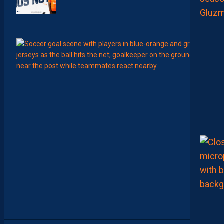
00:15
LIGUE 2
L
E
M
H
S
C
7
È
M
E
C
E
D
I
M
A
N
C
H
E