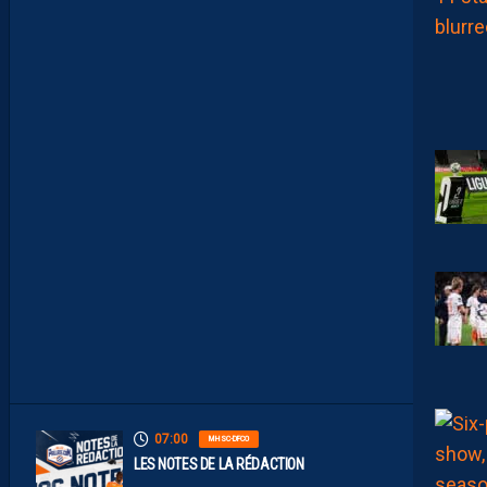
L
T
A
I
S
E
C
O
N
S
T
A
M
M
E
N
T
À
L
’
A
R
R
Ê
T
07:00
MHSC-DFCO
LES NOTES DE LA RÉDACTION