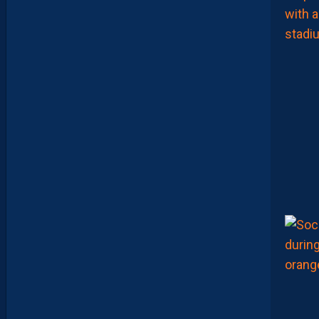
E
N
L
A
P
O
R
T
E
:
“
O
N
A
Q
U
’
U
N
E
E
N
V
I
E
,
C
’
E
S
T
C