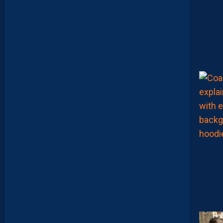
C
1
-
1
D
F
C
O
:
D
E
S
D
É
B
U
T
S
F
R
U
S
T
R
A
N
T
S
E
T
D
É