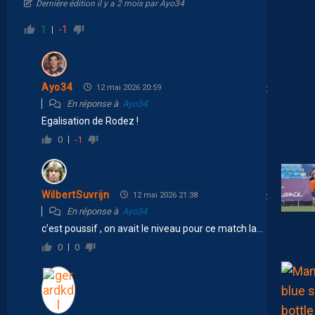
Dernière édition il y a 2 mois par Ayo34
1
-1
Ayo34
12 mai 2026 20:59
En réponse à
Ayo34
Egalisation de Rodez !
0
-1
WilbertSuvrijn
12 mai 2026 21:38
En réponse à
Ayo34
c’est poussif , on avait le niveau pour ce match la…
0
0