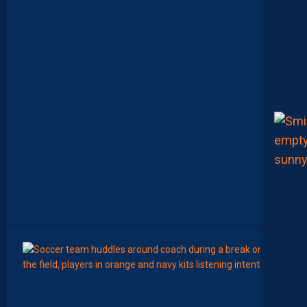
O
M
M
E
N
C
E
R
L
E
C
H
A
M
P
I
O
N
N
A
T
”
8
Août
LIGUE 2
Z
O
U