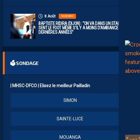
8 Août
MHSC-DFCO
BAPTISTE RIDIRA (DIJON) : “ON VA DANS UN STADE QUI
SENT LE FOOT MÊME S’IL Y A MOINS D’AMBIANCE CES
DERNIÈRES ANNÉES”
🗳 SONDAGE
| MHSC-DFCO | Elisez le meilleur Pailladin
SIMON
SAINTE-LUCE
MOUANGA