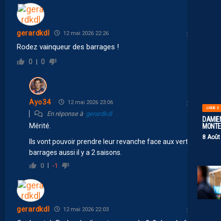
gerardkdl
12 mai 2026 22:26
Rodez vainqueur des barrages !
0
0
Ayo34
12 mai 2026 23:06
LIGUE 2
En réponse à
gerardkdl
DAMIEN
Mérité.
MONTE 
8 Août
Ils vont pouvoir prendre leur revanche face aux verts en
barrages aussi il y a 2 saisons.
0
-1
gerardkdl
12 mai 2026 22:03