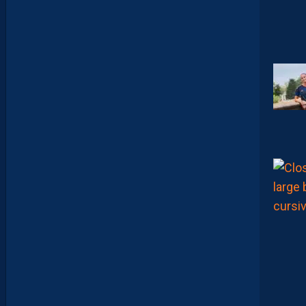
M
A
N
A
C
A
M
A
R
A
:
“
I
L
N
E
F
A
U
T
P
A
S
S
E
F
I
X
E
R
D
E