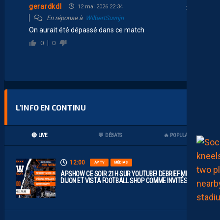
gerardkdl
12 mai 2026 22:34
En réponse à
WilbertSuvrijn
On aurait été dépassé dans ce match
0
0
L’INFO EN CONTINU
🔴 LIVE
💬 DÉBATS
🔥 POPULAIRES
12:00
AP TV
MÉDIAS
APSHOW CE SOIR 21H SUR YOUTUBE! DEBRIEF MHSC-
DIJON ET VISTA FOOTBALL SHOP COMME INVITÉS !