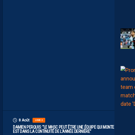
L
I
M
I
T
E
S
.
I
L
F
A
U
T
V
I
S
E
R
H
A
U
T
”
8 Août
LIGUE 2
DAMIEN PERQUIS: “LE MHSC PEUT ÊTRE UNE ÉQUIPE QUI MONTE S’IL
EST DANS LA CONTINUITÉ DE L’ANNÉE DERNIÈRE”