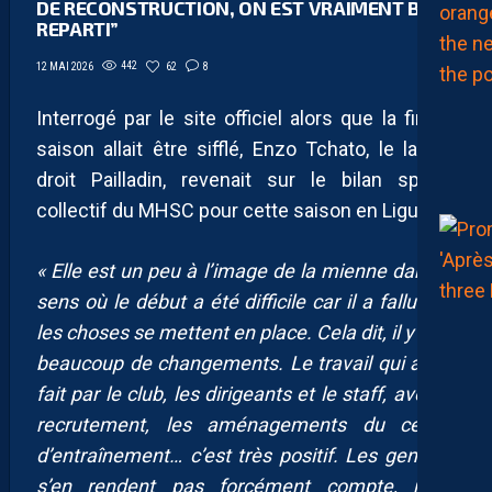
DE RECONSTRUCTION, ON EST VRAIMENT BIEN
REPARTI”
442
62
8
12 MAI 2026
Interrogé par le site officiel alors que la fin de
saison allait être sifflé, Enzo Tchato, le latéral
droit Pailladin, revenait sur le bilan sportif
collectif du MHSC pour cette saison en Ligue 2:
« Elle est un peu à l’image de la mienne dans le
sens où le début a été difficile car il a fallu que
les choses se mettent en place. Cela dit, il y a eu
beaucoup de changements. Le travail qui a été
fait par le club, les dirigeants et le staff, avec le
recrutement, les aménagements du centre
d’entraînement… c’est très positif. Les gens ne
s’en rendent pas forcément compte, mais