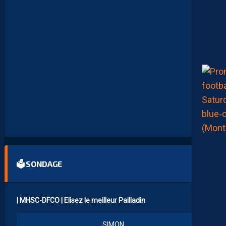
L
S
H
O
P
C
O
M
M
E
I
N
V
I
T
É
S
!
🗳 SONDAGE
| MHSC-DFCO | Elisez le meilleur Pailladin
SIMON