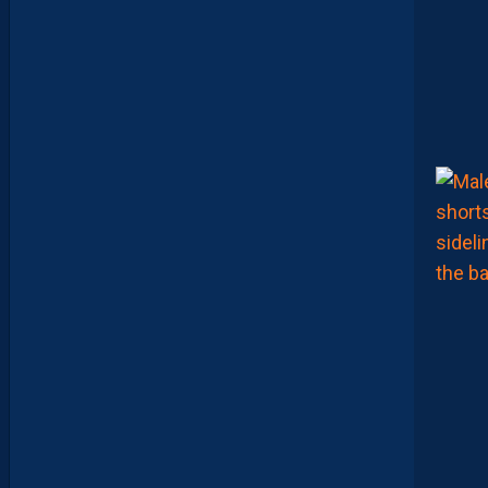
I
E
F
M
H
S
C
-
D
I
J
O
N
E
T
I
N
V
I
T
É
V
I
S
T
A
.
L
E
S
R
E