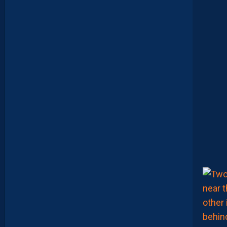
E
S
J
O
U
E
U
R
S
Q
U
I
S
E
D
É
C
O
U
V
R
E
N
T
E
T
Q
U
I
J
O
U