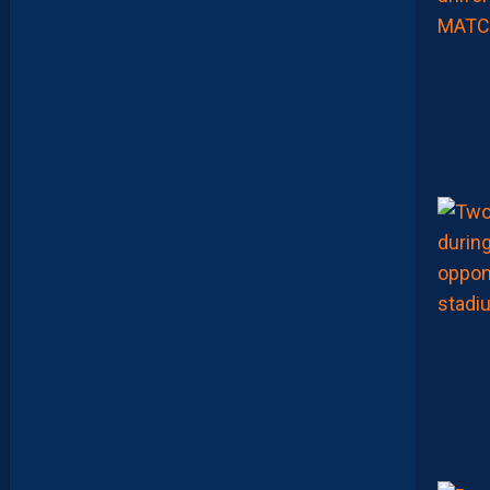
T
S
A
P
R
É
P
A
R
A
T
I
O
N
E
N
B
A
T
T
A
N
T
L
A
R
G
E
M
E
N
T