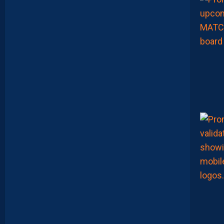
!
D
E
B
R
I
E
F
M
H
S
C
-
D
I
J
O
N
E
T
V
I
S
T
A
F
O
O
T
B
A
L