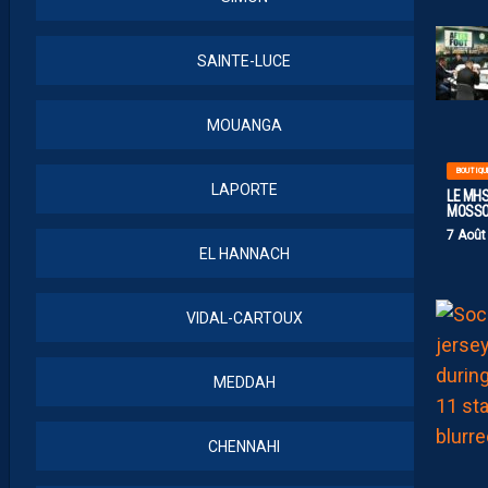
SAINTE-LUCE
MOUANGA
BOUTIQU
LAPORTE
LE MHS
MOSS
7 Août
EL HANNACH
VIDAL-CARTOUX
MEDDAH
CHENNAHI