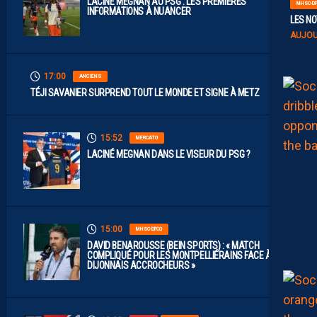
LACINÉ MEGNAN AU PSG : LES PREMIÈRES
MHSC-DF
INFORMATIONS À NUANCER
LES NO
AUJOU
17:00
ANCIENS
TÉJI SAVANIER SURPREND TOUT LE MONDE ET SIGNE À METZ
15:52
MERCATO
LACINÉ MEGNAN DANS LE VISEUR DU PSG ?
15:00
MHSC-DFCO
DAVID BENAROUSSE (BEIN SPORTS) : « MATCH
COMPLIQUÉ POUR LES MONTPELLIÉRAINS FACE À DES
DIJONNAIS ACCROCHEURS »