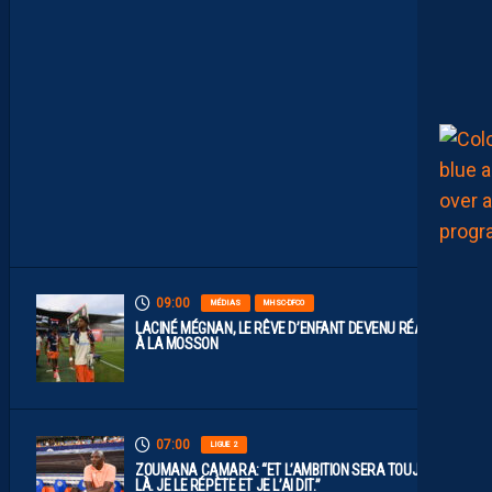
P
L
A
Y
S
S
O
N
T
D
I
S
P
O
S
.
09:00
MÉDIAS
MHSC-DFCO
LACINÉ MÉGNAN, LE RÊVE D’ENFANT DEVENU RÉALITÉ
À LA MOSSON
07:00
LIGUE 2
ZOUMANA CAMARA: “ET L’AMBITION SERA TOUJOURS
LÀ. JE LE RÉPÈTE ET JE L’AI DIT.”