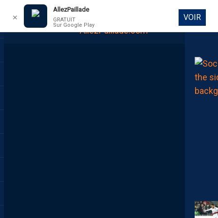
AllezPaillade
VOIR
✕
GRATUIT
Sur Google Play
DIRECT