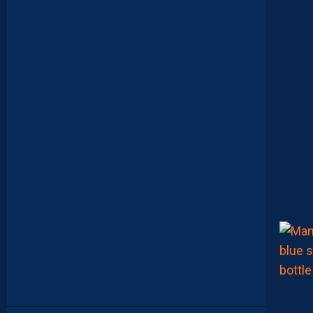
E
N
T
E
N
S
E
M
B
L
E
P
O
U
R
L
A
P
R
E
M
I
È
R
E
F
O
I
S
”