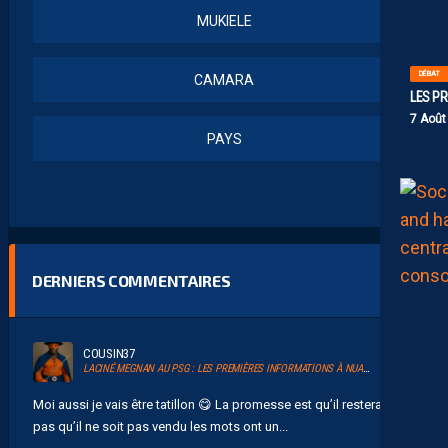
MUKIELE
DÉBAT
CAMARA
LES PR
7 Août
PAYS
DERNIERS COMMENTAIRES
COUSIN37
LACINÉ MEGNAN AU PSG : LES PREMIÈRES INFORMATIONS À NUANCER
Moi aussi je vais être tatillon 😋 La promesse est qu’il resterait,
pas qu’il ne soit pas vendu les mots ont un...