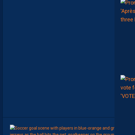
D
D
A
H
A
D
É
J
À
B
R
O
U
I
L
L
É
L
E
S
C
A
R
T
E
S
9
Août