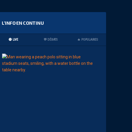
L’INFO EN CONTINU
🔴 LIVE
💬 DÉBATS
🔥 POPULAIRES
07:00
MHSC-DFCO
Q
U
I
D
D
E
L
A
C
H
A
L
E
U
R