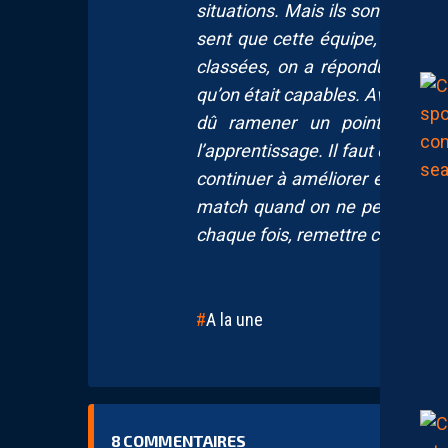
situations. Mais ils sont restés 
sent que cette équipe, elle pro
classées, on a répondu sur de
qu’on était capables. Avec un br
dû ramener un point de Rod
l’apprentissage. Il faut continuer
continuer à améliorer et à valide
match quand on ne peut pas le 
chaque fois, remettre ces mêmes
A la une
8
COMMENTAIRES