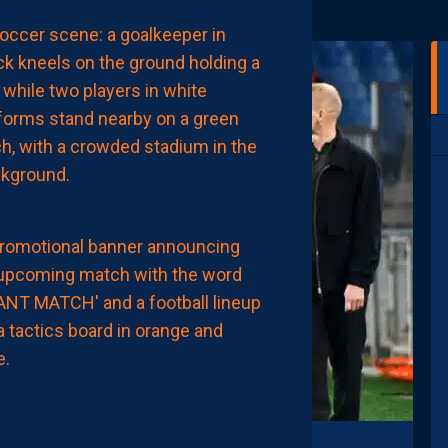
MHSC-DFCO
L’ARBITRE
DE
LA
RENCONTRE
AUJOURD'HUI
à
00:02
MHSC-DFCO
NOTRE
COMPO
PROBABLE
FACE
À
DIJON
AUJOURD'HUI
à
00:00