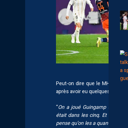
Peut-on dire que le MHSC y ar
après avoir eu quelques difficul
“
On a joué Guingamp qui était
était dans les cinq. Et aujourd’
pense qu’on les a quand même 