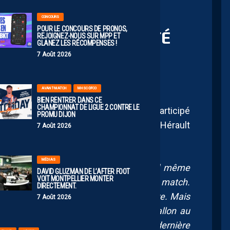
CONCOURS
POUR LE CONCOURS DE PRONOS,
: “ON AURAIT MÉRITÉ
REJOIGNEZ-NOUS SUR MPP ET
GLANEZ LES RÉCOMPENSES !
E MATCH”
7 Août 2026
AVANT-MATCH
MHSC-DFCO
BIEN RENTRER DANS CE
CHAMPIONNAT DE LIGUE 2 CONTRE LE
 au Stade de Reims, Zoumana Camara a participé
PROMU DIJON
de presse. L’entraineur du Montpellier Hérault
7 Août 2026
Midi Libre:
MÉDIAS
s de réussite, de justesse, on a quand même
DAVID GLUZMAN DE L’AFTER FOOT
VOIT MONTPELLIER MONTER
es, on aurait mérité de remporter ce match.
DIRECTEMENT.
re que le coach adverse en aura un autre. Mais
7 Août 2026
n esprit tueur, l’envie de mettre le ballon au
mps, un peu de justesse dans cette dernière