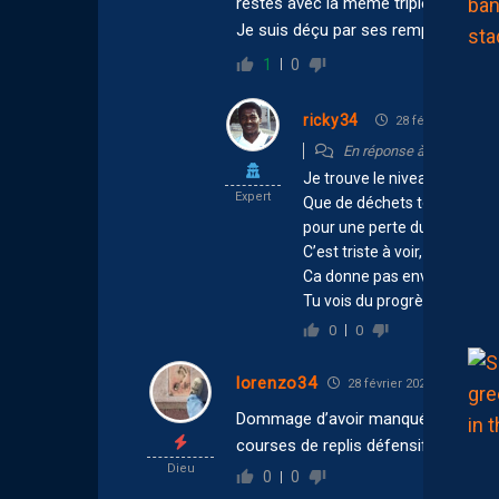
restes avec la même triplette en atta
Je suis déçu par ses remplacement
1
0
ricky34
28 février 2026 20
En réponse à
chalana
Je trouve le niveau très faibl
Expert
Que de déchets techniques, 
pour une perte du ballon.
C’est triste à voir, non seulem
Ca donne pas envie !
Tu vois du progrès toi ?
0
0
lorenzo34
28 février 2026 17:42
Dommage d’avoir manqué nos occasio
courses de replis défensif..et du mie
Dieu
0
0