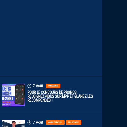
P
R
O
B
A
B
L
E
F
A
C
E
À
D
I
J
O
N
7 Août
CONCOURS
POUR LE CONCOURS DE PRONOS,
REJOIGNEZ-NOUS SUR MPP ET GLANEZ LES
RÉCOMPENSES !
7 Août
AVANT-MATCH
MHSC-DFCO