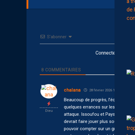
S’abonner
Connectez-vous po
8
COMMENTAIRES
chalana
28 février 2026 18:16
Beaucoup de progrès, l’équipe tient
quelques errances sur les ailes est
Dieu
attaque. Issoufou et Pays me sembl
devrait faire jouer plus souvent et 
pouvoir compter sur un groupe de 2