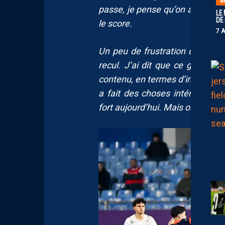
BO
passe, je pense qu’on aurait mé
LE
DE
le score.
7 
Un peu de frustration donc, m
recul. J’ai dit que ce groupe e
contenu, en termes d’intensité, 
a fait des choses intéressante
fort aujourd’hui. Mais on a résist