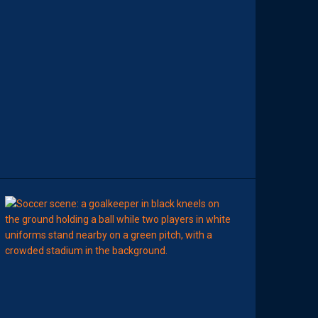
A
I
T
R
I
S
E
S
E
S
S
U
J
E
T
S
00:02
MHSC-DFCO
L
’
A
R
B
I
T
R