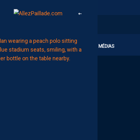
MHSC-DFCO
CLUB
MÉDIAS
QUID
DE
LA
CHALEUR
?
DU
PROMU
DIJONNAIS
?
ZOUMANA
CAMARA
MAITRISE
SES
SUJETS
AUJOURD'HUI
à
07:00