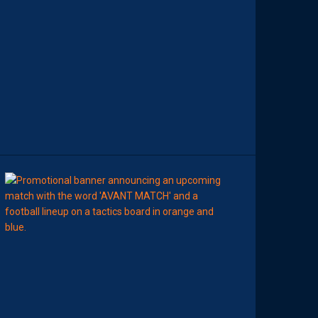
E
D
E
L
A
R
E
N
C
O
N
T
R
E
00:00
MHSC-DFCO
N
O
T
R
E
C
O
M
P
O