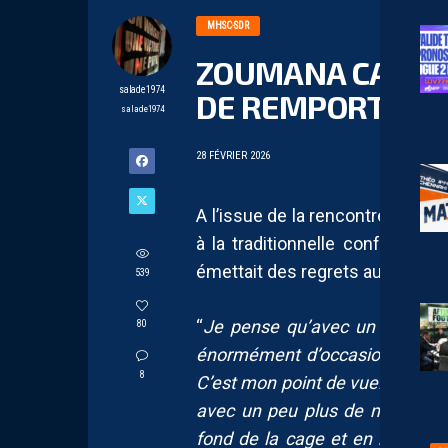
MHSC-SDR
ZOUMANA CAMARA
salade1974
DE REMPORTER C
salade1974
28 FÉVRIER 2026
A l’issue de la rencontre face
à la traditionnelle conférence 
émettait des regrets auprès du
539
“
Je pense qu’avec un peu plu
80
énormément d’occasions franch
8
C’est mon point de vue. Peut-êt
avec un peu plus de mordant, u
fond de la cage et en même te