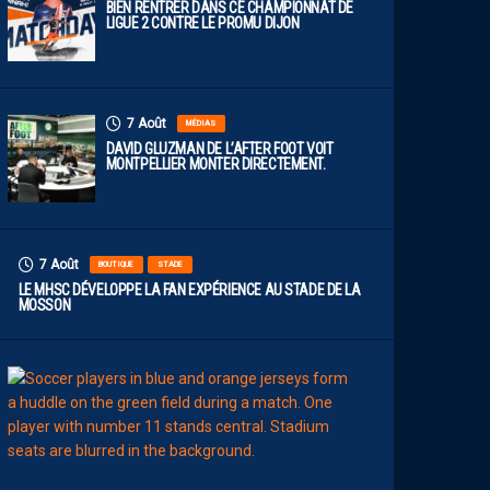
BIEN RENTRER DANS CE CHAMPIONNAT DE
LIGUE 2 CONTRE LE PROMU DIJON
7 Août
MÉDIAS
DAVID GLUZMAN DE L’AFTER FOOT VOIT
MONTPELLIER MONTER DIRECTEMENT.
7 Août
BOUTIQUE
STADE
LE MHSC DÉVELOPPE LA FAN EXPÉRIENCE AU STADE DE LA
MOSSON
7
Août
EFFECTIF
L
E
S
N